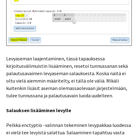
Levyaseman laajentaminen, tässä tapauksessa
kirjoitusvälimuistin lisääminen, resetoi tunnussanan sekä
palautusavaimen levyaseman salauksesta. Koska näitä ei
oltu vielä aiemmin määritelty, ei tällä ole väliä. Mikäli
kuitenkin lisäsit aseman olemassaolevaan järjestelmään,
tulee tunnussana ja palautusavain luoda uudelleen.
Salauksen lisääminen levylle
Pelkkä enctyptio -valinnan tekeminen levypakkaa luodessa
ei vielä tee levyistä salattua. Salaaminen tapahtuu vasta