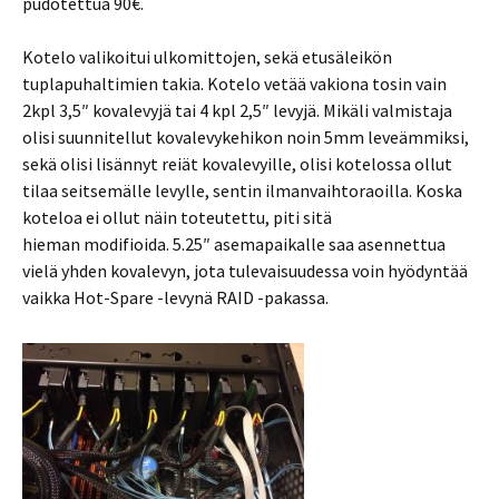
pudotettua 90€.
Kotelo valikoitui ulkomittojen, sekä etusäleikön
tuplapuhaltimien takia. Kotelo vetää vakiona tosin vain
2kpl 3,5″ kovalevyjä tai 4 kpl 2,5″ levyjä. Mikäli valmistaja
olisi suunnitellut kovalevykehikon noin 5mm leveämmiksi,
sekä olisi lisännyt reiät kovalevyille, olisi kotelossa ollut
tilaa seitsemälle levylle, sentin ilmanvaihtoraoilla. Koska
koteloa ei ollut näin toteutettu, piti sitä
hieman modifioida. 5.25″ asemapaikalle saa asennettua
vielä yhden kovalevyn, jota tulevaisuudessa voin hyödyntää
vaikka Hot-Spare -levynä RAID -pakassa.