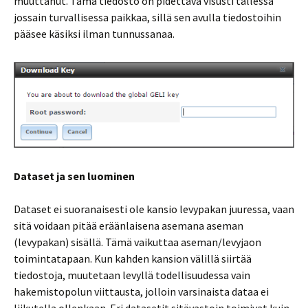
muuttanut. Tämä tiedosto on pidettävä visusti tallessa
jossain turvallisessa paikkaa, sillä sen avulla tiedostoihin
pääsee käsiksi ilman tunnussanaa.
Dataset ja sen luominen
Dataset ei suoranaisesti ole kansio levypakan juuressa, vaan
sitä voidaan pitää eräänlaisena asemana aseman
(levypakan) sisällä. Tämä vaikuttaa aseman/levyjaon
toimintatapaan. Kun kahden kansion välillä siirtää
tiedostoja, muutetaan levyllä todellisuudessa vain
hakemistopolun viittausta, jolloin varsinaista dataa ei
liikutella ollenkaan. Eri datasetit sitävastoin toimivat kuin