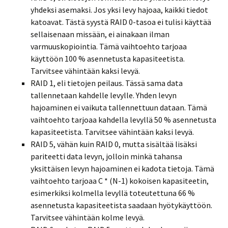
yhdeksi asemaksi. Jos yksi levy hajoaa, kaikki tiedot
katoavat. Tästä syystä RAID 0-tasoa ei tulisi käyttää
sellaisenaan missään, ei ainakaan ilman
varmuuskopiointia. Tämä vaihtoehto tarjoaa
käyttöön 100 % asennetusta kapasiteetista.
Tarvitsee vähintään kaksi levyä.
RAID 1, eli tietojen peilaus. Tässä sama data
tallennetaan kahdelle levylle. Yhden levyn
hajoaminen ei vaikuta tallennettuun dataan. Tämä
vaihtoehto tarjoaa kahdella levyllä 50 % asennetusta
kapasiteetista. Tarvitsee vähintään kaksi levyä.
RAID 5, vähän kuin RAID 0, mutta sisältää lisäksi
pariteetti data levyn, jolloin minkä tahansa
yksittäisen levyn hajoaminen ei kadota tietoja. Tämä
vaihtoehto tarjoaa C * (N-1) kokoisen kapasiteetin,
esimerkiksi kolmella levyllä toteutettuna 66 %
asennetusta kapasiteetista saadaan hyötykäyttöön.
Tarvitsee vähintään kolme levyä.