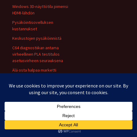
Windows 3D-näyttötila pimensi
HDMI-lähdön
Pysäköintisovelluksen
kustannukset
Keskustojen pysäköinnistä
C64 diagnostiikan antama
virheellinen PLA testitulos
asetusvirheen seurauksena
Älä osta halpaa marketti
jauhesammutinta
RGBs -lähtö NES:iin NESRGB:n
avulla
A-Rokko
Asunnon kunto heikkenee ja
vuokrat vain nousevat?!?