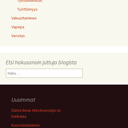
Työsuhdeasiat
Työttömyys
Vakuuttaminen
Vapepa
Verotus
Etsi hakusanoin juttuja blogista
Haku:
Uusimmat
Elämä ilman tekstiviestejä on
hankalaa
Kuorolaulaminen