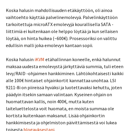
Koska halusin mahdollisuuden etäkäyttöön, oli ainoa
vaihtoehto käyttää palvelinemolevyä. Palvelinkäyttöön
tarkoitettuja microATX emolevyjä kourallisella SATA -
liittimiä ei kuitenkaan ole helppo löytää ja kun sellaisen
löytää, on hinta huikea (~600€). Prosessoriksi on valittu
edullisin malli joka emolevyn kantaan sopii.
Koska halusin
iKVM
etähallinnan koneelle, enkä halunnut
maksaa uudesta emolevystä järkyttäviä summia, tuli eteen
levy/RAID -ohjaimen hankkiminen. Lähtökohtaisesti kaikki
alle 100€ hintaiset ohjainkortit kannattaa unohtaa. LSI
9211-8i on piireissä hyväksi ja luotettavaksi kehuttu, joten
päädyin itsekin samaan valintaan. Kyseinen ohjain on
huomattavan kallis, noin 400€, mutta kuten
laiteluettelosta voit huomata, en moista summaa ole
kortista kuitenkaan maksanut. Lisää ohjainkortin
hankkimisesta ja ohjelmiston päivittämisestä voi lukea
toisesta
blogauksestani
.