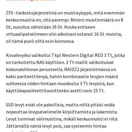
ZFS -tiedostojärjestelmä on muistisyöppö, mitä enemmän
keskusmuistia on, sitä parempi. Minimi muistinmäärä on 8
Gt, suositus vähintään 16 Gt. Koska entiseen
virtuaalipalvelimeen olin aikoinani ostanut 16 Gt muistia,
oli tämä puoli siltä osin kunnossa.
Kovalevyiksi valikoitui 7 kpl Western Digital RED 3 Tt, jotka
on tarkoitettu NAS käyttöön. 3 Tt mallit valikoituivat
kokonaishinnan perusteella. RAIDZ2 järjestelmässä on
kaksi pariteettilevyä, halvin kombinaatio levyjen määrä
suhteessa niiden hintaan muodostui 3 Tt levyistä, kun
käyttökapasiteettitavoitteeksi asetti noin 15 Tt.
SSD levyt eivät ole pakollisia, mutta niillä pitäisi voida
nopeuttaa levypalvelimelle kirjoittamista ja lukemista.
Levyt toimivat välimuistina, mikäli keskusmuisti ei riitä.
Jättämällä nämä levyt pois, saa systeemin hintaa