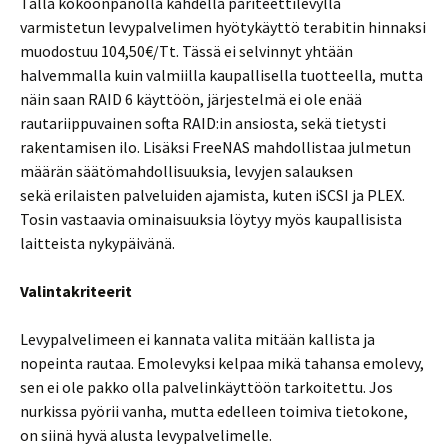
Tällä kokoonpanolla kahdella pariteettilevyllä
varmistetun levypalvelimen hyötykäyttö terabitin hinnaksi
muodostuu 104,50€/Tt. Tässä ei selvinnyt yhtään
halvemmalla kuin valmiilla kaupallisella tuotteella, mutta
näin saan RAID 6 käyttöön, järjestelmä ei ole enää
rautariippuvainen softa RAID:in ansiosta, sekä tietysti
rakentamisen ilo. Lisäksi FreeNAS mahdollistaa julmetun
määrän säätömahdollisuuksia, levyjen salauksen
sekä erilaisten palveluiden ajamista, kuten iSCSI ja PLEX.
Tosin vastaavia ominaisuuksia löytyy myös kaupallisista
laitteista nykypäivänä.
Valintakriteerit
Levypalvelimeen ei kannata valita mitään kallista ja
nopeinta rautaa. Emolevyksi kelpaa mikä tahansa emolevy,
sen ei ole pakko olla palvelinkäyttöön tarkoitettu. Jos
nurkissa pyörii vanha, mutta edelleen toimiva tietokone,
on siinä hyvä alusta levypalvelimelle.