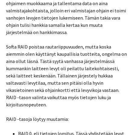
ohjaimen muokkaama ja tallentama data on aina
valmistajakohtaista, jolloin eri valmistajan ohjain ei toimi
vanhojen levyjen tietojen lukemiseen. Tämän takia vara
ohjain tulisi hankkia samalla kertaa kun muuta
järjestelmää on hankkimassa.
Softa RAID poistaa rautariippuvuuden, mutta koska
aiemmin olen käyttänyt kaupallisia tuotteita, ongelma on
aina ollut läsnä. Tästä syytä vanhassa järjestelmässä
kummankin laitteen levyt oli peilattu laitekohtaisesti,
sekä laitteet keskenään. Tällainen järjestely hukkaa
valtavasti levytilaa, mutta sen pitäisi olla hyvin
vikasietoinen sekä ohjainkortti että levyvikoja vastaan.
RAID -tason valinta vaikuttaa myös tietojen luku ja
kirjoitusnopeuteen.
RAID -tasoja löytyy muutamia:
RAID 0, eli tietojen lomitus. Tässä yhdistetään levyt