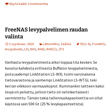
Näytä kaikki 2 kommenttia
FreeNAS levypalvelimen raudan
valinta
2 syyskuun, 2016
Lähiverkko
,
Säätöä
9211-8i
,
FreeNAS
,
levypalvelin
,
LSI
,
NAS
,
RAID
,
RAIDZ2
,
ZFS
Vanhasta levypalvelimesta alkoi loppua tila kesken. Se
koostui kahdesta erillisestä Buffalon levypalvelimesta,
josta uudempi LinkStation LS-WXL toimi varsinaisena
tietovarastona ja vanhempi LinkStation LS-WTGL teki
kerran viikkoon varmuuskopiot. Kummankin laitteen kaksi
levyä oli peilattu, jolloin tieto oli nelinkertaisesti
varmistettu. Tämän takia tallennuskapasiteettia on ollut
käytössä vain 500 Gt (25 % levykapasiteetista).