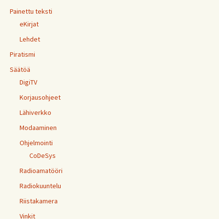
Painettu teksti
eKirjat
Lehdet
Piratismi
Säätöä
DigiTV
Korjausohjeet
Lähiverkko
Modaaminen
Ohjelmointi
CoDeSys
Radioamatööri
Radiokuuntelu
Riistakamera
Vinkit