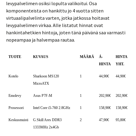
levypalvelimen osiksi lopulta valikoitui. Osa
komponenteista on hankittu jo 4 vuotta sitten
virtuaalipalvelinta varten, jotka jatkossa hoitavat
levypalvelimen virkaa. Alle listatut hinnat ovat
hankintahetkien hintoja, joten tänä päivänä saa varmasti
nopeampaa ja halvempaa rautaa.
TUOTE
KUVAUS
MÄÄRÄ
Á-
HINTA
HINTA
YHT.
Kotelo
Sharkoon MS120
1
44,90€
44,90€
MicroATX
Emolevy
Asus P7F-M
1
202,90€
202,90€
Prosessori
Intel Core i5-760 2.8GHz
1
158,90€
158,90€
Keskusmuisti
G.Skill Ares DDR3
2
47,90€
95,80€
1333MHz 2x4Gb