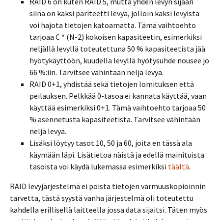
RAID 6 on kuten RAID 5, mutta yhden levyn sijaan
siinä on kaksi pariteetti levyä, jolloin kaksi levyistä
voi hajota tietojen katoamatta. Tämä vaihtoehto
tarjoaa C * (N-2) kokoisen kapasiteetin, esimerkiksi
neljällä levyllä toteutettuna 50 % kapasiteetista jää
hyötykäyttöön, kuudella levyllä hyötysuhde nousee jo
66 %:iin. Tarvitsee vähintään neljä levyä.
RAID 0+1, yhdistää sekä tietojen lomituksen että
peilauksen. Pelkkää 0-tasoa ei kannata käyttää, vaan
käyttää esimerkiksi 0+1. Tämä vaihtoehto tarjoaa 50
% asennetusta kapasiteetista. Tarvitsee vähintään
neljä levyä.
Lisäksi löytyy tasot 10, 50 ja 60, joita en tässä ala
käymään läpi. Lisätietoa näistä ja edellä mainituista
tasoista voi käydä lukemassa esimerkiksi
täältä
.
RAID levyjärjestelmä ei poista tietojen varmuuskopioinnin
tarvetta, tästä syystä vanha järjestelmä oli toteutettu
kahdella erillisellä laitteella jossa data sijaitsi. Täten myös