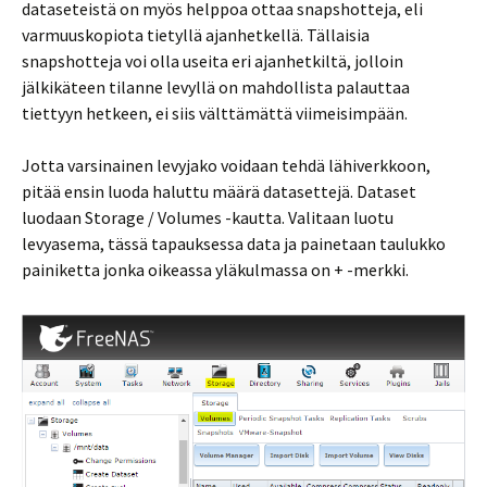
dataseteistä on myös helppoa ottaa snapshotteja, eli
varmuuskopiota tietyllä ajanhetkellä. Tällaisia
snapshotteja voi olla useita eri ajanhetkiltä, jolloin
jälkikäteen tilanne levyllä on mahdollista palauttaa
tiettyyn hetkeen, ei siis välttämättä viimeisimpään.
Jotta varsinainen levyjako voidaan tehdä lähiverkkoon,
pitää ensin luoda haluttu määrä datasettejä. Dataset
luodaan Storage / Volumes -kautta. Valitaan luotu
levyasema, tässä tapauksessa data ja painetaan taulukko
painiketta jonka oikeassa yläkulmassa on + -merkki.