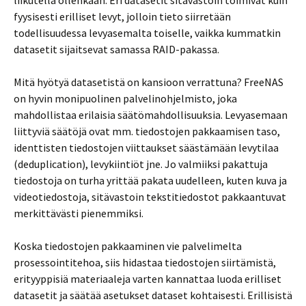
fyysisesti erilliset levyt, jolloin tieto siirretään
todellisuudessa levyasemalta toiselle, vaikka kummatkin
datasetit sijaitsevat samassa RAID-pakassa.
Mitä hyötyä datasetistä on kansioon verrattuna? FreeNAS
on hyvin monipuolinen palvelinohjelmisto, joka
mahdollistaa erilaisia säätömahdollisuuksia. Levyasemaan
liittyviä säätöjä ovat mm. tiedostojen pakkaamisen taso,
identtisten tiedostojen viittaukset säästämään levytilaa
(deduplication), levykiintiöt jne. Jo valmiiksi pakattuja
tiedostoja on turha yrittää pakata uudelleen, kuten kuva ja
videotiedostoja, sitävastoin tekstitiedostot pakkaantuvat
merkittävästi pienemmiksi.
Koska tiedostojen pakkaaminen vie palvelimelta
prosessointitehoa, siis hidastaa tiedostojen siirtämistä,
erityyppisiä materiaaleja varten kannattaa luoda erilliset
datasetit ja säätää asetukset dataset kohtaisesti. Erillisistä