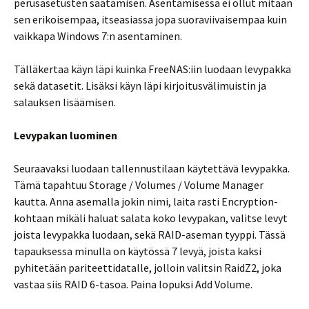
perusasetusten säätämisen. Asentamisessa ei ollut mitään
sen erikoisempaa, itseasiassa jopa suoraviivaisempaa kuin
vaikkapa Windows 7:n asentaminen.
Tälläkertaa käyn läpi kuinka FreeNAS:iin luodaan levypakka
sekä datasetit. Lisäksi käyn läpi kirjoitusvälimuistin ja
salauksen lisäämisen.
Levypakan luominen
Seuraavaksi luodaan tallennustilaan käytettävä levypakka.
Tämä tapahtuu Storage / Volumes / Volume Manager
kautta. Anna asemalla jokin nimi, laita rasti Encryption-
kohtaan mikäli haluat salata koko levypakan, valitse levyt
joista levypakka luodaan, sekä RAID-aseman tyyppi. Tässä
tapauksessa minulla on käytössä 7 levyä, joista kaksi
pyhitetään pariteettidatalle, jolloin valitsin RaidZ2, joka
vastaa siis RAID 6-tasoa. Paina lopuksi Add Volume.