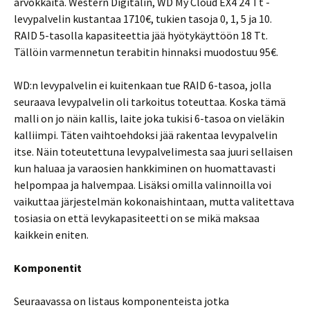
arvokkaita. Western Digitalin, WD My Cloud EX4 24 Tt -
levypalvelin kustantaa 1710€, tukien tasoja 0, 1, 5 ja 10.
RAID 5-tasolla kapasiteettia jää hyötykäyttöön 18 Tt.
Tällöin varmennetun terabitin hinnaksi muodostuu 95€.
WD:n levypalvelin ei kuitenkaan tue RAID 6-tasoa, jolla
seuraava levypalvelin oli tarkoitus toteuttaa. Koska tämä
malli on jo näin kallis, laite joka tukisi 6-tasoa on vieläkin
kalliimpi. Täten vaihtoehdoksi jää rakentaa levypalvelin
itse. Näin toteutettuna levypalvelimesta saa juuri sellaisen
kun haluaa ja varaosien hankkiminen on huomattavasti
helpompaa ja halvempaa. Lisäksi omilla valinnoilla voi
vaikuttaa järjestelmän kokonaishintaan, mutta valitettava
tosiasia on että levykapasiteetti on se mikä maksaa
kaikkein eniten.
Komponentit
Seuraavassa on listaus komponenteista jotka