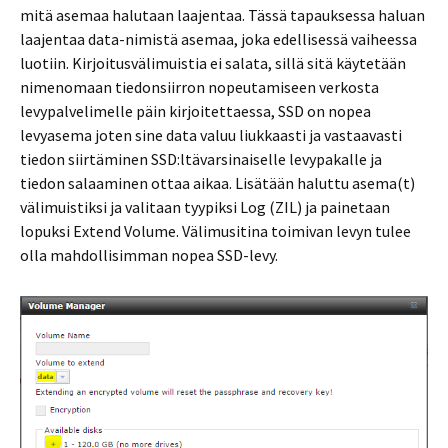
mitä asemaa halutaan laajentaa. Tässä tapauksessa haluan
laajentaa data-nimistä asemaa, joka edellisessä vaiheessa
luotiin. Kirjoitusvälimuistia ei salata, sillä sitä käytetään
nimenomaan tiedonsiirron nopeutamiseen verkosta
levypalvelimelle päin kirjoitettaessa, SSD on nopea
levyasema joten sine data valuu liukkaasti ja vastaavasti
tiedon siirtäminen SSD:ltävarsinaiselle levypakalle ja
tiedon salaaminen ottaa aikaa. Lisätään haluttu asema(t)
välimuistiksi ja valitaan tyypiksi Log (ZIL) ja painetaan
lopuksi Extend Volume. Välimusitina toimivan levyn tulee
olla mahdollisimman nopea SSD-levy.