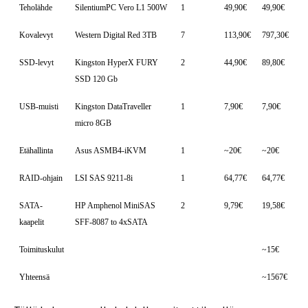
Teholähde
SilentiumPC Vero L1 500W
1
49,90€
49,90€
Kovalevyt
Western Digital Red 3TB
7
113,90€
797,30€
SSD-levyt
Kingston HyperX FURY
2
44,90€
89,80€
SSD 120 Gb
USB-muisti
Kingston DataTraveller
1
7,90€
7,90€
micro 8GB
Etähallinta
Asus ASMB4-iKVM
1
~20€
~20€
RAID-ohjain
LSI SAS 9211-8i
1
64,77€
64,77€
SATA-
HP Amphenol MiniSAS
2
9,79€
19,58€
kaapelit
SFF-8087 to 4xSATA
Toimituskulut
~15€
Yhteensä
~1567€