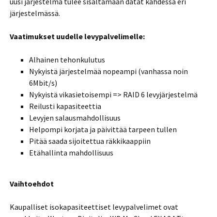
uusi järjestelmä tulee sisältämään datat kahdessa eri
järjestelmässä.
Vaatimukset uudelle levypalvelimelle:
Alhainen tehonkulutus
Nykyistä järjestelmää nopeampi (vanhassa noin
6Mbit/s)
Nykyistä vikasietoisempi => RAID 6 levyjärjestelmä
Reilusti kapasiteettia
Levyjen salausmahdollisuus
Helpompi korjata ja päivittää tarpeen tullen
Pitää saada sijoitettua räkkikaappiin
Etähallinta mahdollisuus
Vaihtoehdot
Kaupalliset isokapasiteettiset levypalvelimet ovat