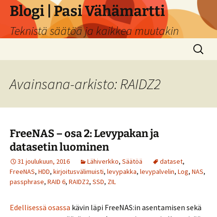
Siirry
Blogi | Pasi Vähämartti
sisältöön
Teknistä säätöä ja kaikkea muutakin
Haku:
Avainsana-arkisto: RAIDZ2
FreeNAS – osa 2: Levypakan ja
datasetin luominen
31 joulukuun, 2016
Lähiverkko
,
Säätöä
dataset
,
FreeNAS
,
HDD
,
kirjoitusvälimuisti
,
levypakka
,
levypalvelin
,
Log
,
NAS
,
passphrase
,
RAID 6
,
RAIDZ2
,
SSD
,
ZIL
Edellisessä osassa
kävin läpi FreeNAS:in asentamisen sekä