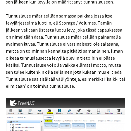
sen jälkeen kun levylle on määrittänyt tunnuslauseen.
Tunnuslause määritellään samassa paikkaa jossa itse
levyjärjestelmä luotiin, eli Storage / Volumes. Tämän
jälkeen valitaan listasta luotu levy, joka tässä tapauksessa
on nimeltään data. Tunnuslause määritellään painamalla
avaimen kuvaa. Tunnuslause ei varsinaisesti ole salasana,
mutta on toiminnan kannalta pitkälti samanlainen. Ilman
oikeaa tunnuslausetta levyllä oleviin tietoihin ei pääse
käsiksi. Tunnuslause voi olla vaikka elämäsi motto, mutta
sen tulee kuitenkin olla sellainen jota kukaan muu ei tiedä.
Tunnuslause saa sisältää välilyöntejä, esimerkiksi ’kaikki tai
ei mitaan’ on toimiva tunnuslause.