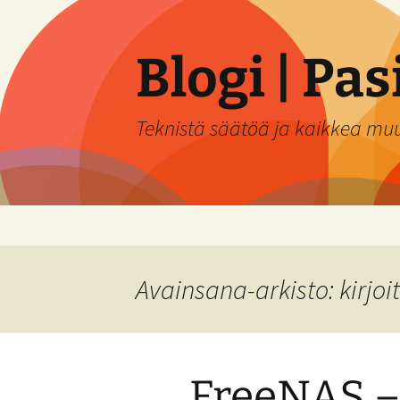
Siirry
sisältöön
Blogi | Pa
Teknistä säätöä ja kaikkea mu
Avainsana-arkisto: kirjoi
FreeNAS – 