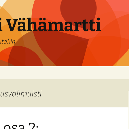
si Vähämartti
utakin
tusvälimuisti
osa 2: