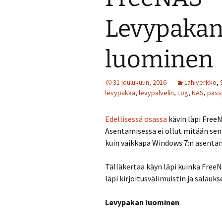
Levypakan 
luominen
31 joulukuun, 2016
Lähiverkko
,
levypakka
,
levypalvelin
,
Log
,
NAS
,
pass
Edellisessä osassa
kävin läpi Free
Asentamisessa ei ollut mitään sen
kuin vaikkapa Windows 7:n asenta
Tälläkertaa käyn läpi kuinka FreeN
läpi kirjoitusvälimuistin ja salauk
Levypakan luominen