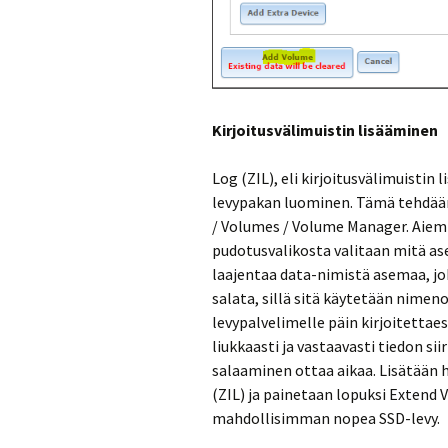
Kirjoitusvälimuistin lisääminen
Log (ZIL), eli kirjoitusvälimuistin
levypakan luominen. Tämä tehdään 
/ Volumes / Volume Manager. Aiem
pudotusvalikosta valitaan mitä as
laajentaa data-nimistä asemaa, joka
salata, sillä sitä käytetään nime
levypalvelimelle päin kirjoitettae
liukkaasti ja vastaavasti tiedon si
salaaminen ottaa aikaa. Lisätään h
(ZIL) ja painetaan lopuksi Extend 
mahdollisimman nopea SSD-levy.