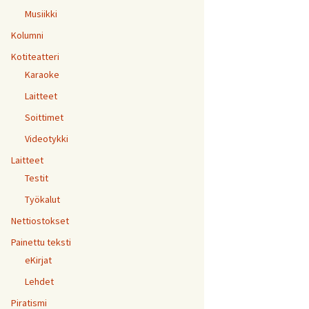
Musiikki
Kolumni
Kotiteatteri
Karaoke
Laitteet
Soittimet
Videotykki
Laitteet
Testit
Työkalut
Nettiostokset
Painettu teksti
eKirjat
Lehdet
Piratismi