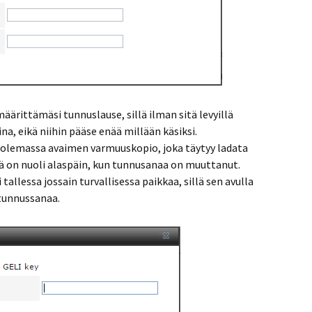
rittämäsi tunnuslause, sillä ilman sitä levyillä
ina, eikä niihin pääse enää millään käsiksi.
 olemassa avaimen varmuuskopio, joka täytyy ladata
sä on nuoli alaspäin, kun tunnusanaa on muuttanut.
tallessa jossain turvallisessa paikkaa, sillä sen avulla
 tunnussanaa.