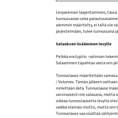
Levyaseman laajentaminen, tässä t
tunnussanan sekä palautusavaimen 
aiemmin määritelty, ei tällä ole v
järjestelmään, tulee tunnussana ja
Salauksen lisääminen levylle
Pelkkä enctyptio -valinnan tekemin
Salaaminen tapahtuu vasta sen jäl
Tunnuslause määritellään samassa p
/ Volumes. Tämän jälkeen valitaan 
nimeltään data. Tunnuslause määr
varsinaisesti ole salasana, mutta
oikeaa tunnuslausetta levyllä olevi
vaikka elämäsi motto, mutta sen tu
Tunnuslause saa sisältää välilyönte