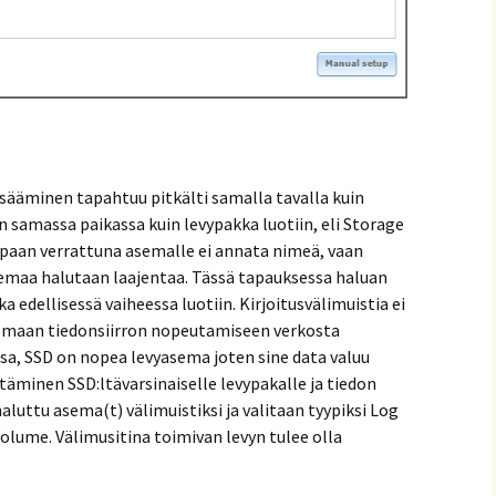
 lisääminen tapahtuu pitkälti samalla tavalla kuin
samassa paikassa kuin levypakka luotiin, eli Storage
paan verrattuna asemalle ei annata nimeä, vaan
emaa halutaan laajentaa. Tässä tapauksessa haluan
 edellisessä vaiheessa luotiin. Kirjoitusvälimuistia ei
nomaan tiedonsiirron nopeutamiseen verkosta
ssa, SSD on nopea levyasema joten sine data valuu
irtäminen SSD:ltävarsinaiselle levypakalle ja tiedon
aluttu asema(t) välimuistiksi ja valitaan tyypiksi Log
Volume. Välimusitina toimivan levyn tulee olla