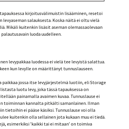
apauksessa kirjoitusvälimuistin lisääminen, resetoi
levyaseman salauksesta. Koska näitä ei oltu vielä
äliä. Mikäli kuitenkin lisäsit aseman olemassaolevaan
 palautusavain luoda uudelleen.
en levypakkaa luodessa ei vielä tee levyistä salattua.
keen kun levylle on määrittänyt tunnuslauseen.
aikkaa jossa itse levyjärjestelmä luotiin, eli Storage
listasta luotu levy, joka tässä tapauksessa on
itellään painamalla avaimen kuvaa. Tunnuslause ei
 on toiminnan kannalta pitkälti samanlainen. Ilman
in tietoihin ei pääse käsiksi. Tunnuslause voi olla
lee kuitenkin olla sellainen jota kukaan muu ei tiedä.
jä, esimerkiksi ’kaikki tai ei mitaan’ on toimiva