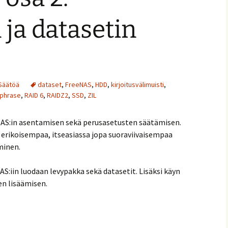
ja datasetin
Säätöä
dataset
,
FreeNAS
,
HDD
,
kirjoitusvälimuisti
,
phrase
,
RAID 6
,
RAIDZ2
,
SSD
,
ZIL
NAS:in asentamisen sekä perusasetusten säätämisen.
 erikoisempaa, itseasiassa jopa suoraviivaisempaa
minen.
AS:iin luodaan levypakka sekä datasetit. Lisäksi käyn
sen lisäämisen.