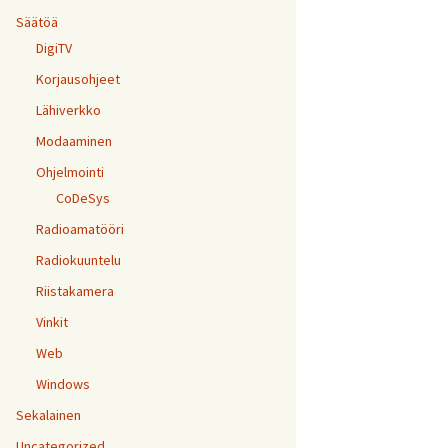
Säätöä
DigiTV
Korjausohjeet
Lähiverkko
Modaaminen
Ohjelmointi
CoDeSys
Radioamatööri
Radiokuuntelu
Riistakamera
Vinkit
Web
Windows
Sekalainen
Uncategorized