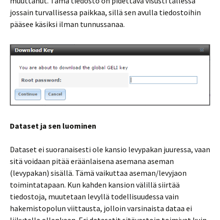
muuttanut. Tämä tiedosto on pidettävä visusti tallessa
jossain turvallisessa paikkaa, sillä sen avulla tiedostoihin
pääsee käsiksi ilman tunnussanaa.
Dataset ja sen luominen
Dataset ei suoranaisesti ole kansio levypakan juuressa, vaan
sitä voidaan pitää eräänlaisena asemana aseman
(levypakan) sisällä. Tämä vaikuttaa aseman/levyjaon
toimintatapaan. Kun kahden kansion välillä siirtää
tiedostoja, muutetaan levyllä todellisuudessa vain
hakemistopolun viittausta, jolloin varsinaista dataa ei
liikutella ollenkaan. Eri datasetit sitävastoin toimivat kuin