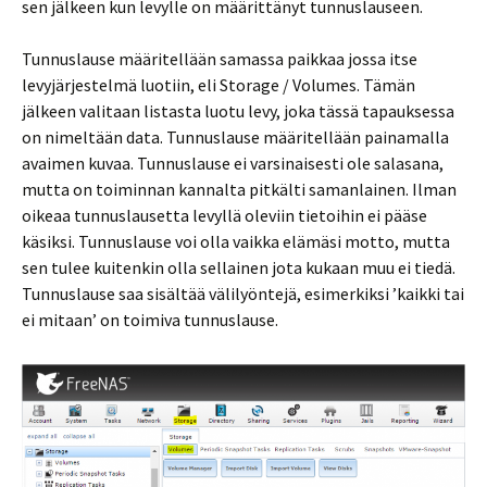
sen jälkeen kun levylle on määrittänyt tunnuslauseen.
Tunnuslause määritellään samassa paikkaa jossa itse
levyjärjestelmä luotiin, eli Storage / Volumes. Tämän
jälkeen valitaan listasta luotu levy, joka tässä tapauksessa
on nimeltään data. Tunnuslause määritellään painamalla
avaimen kuvaa. Tunnuslause ei varsinaisesti ole salasana,
mutta on toiminnan kannalta pitkälti samanlainen. Ilman
oikeaa tunnuslausetta levyllä oleviin tietoihin ei pääse
käsiksi. Tunnuslause voi olla vaikka elämäsi motto, mutta
sen tulee kuitenkin olla sellainen jota kukaan muu ei tiedä.
Tunnuslause saa sisältää välilyöntejä, esimerkiksi ’kaikki tai
ei mitaan’ on toimiva tunnuslause.