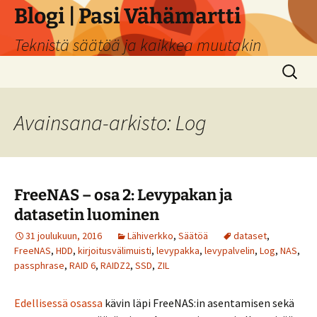
Siirry
Blogi | Pasi Vähämartti
sisältöön
Teknistä säätöä ja kaikkea muutakin
Haku:
Avainsana-arkisto: Log
FreeNAS – osa 2: Levypakan ja
datasetin luominen
31 joulukuun, 2016
Lähiverkko
,
Säätöä
dataset
,
FreeNAS
,
HDD
,
kirjoitusvälimuisti
,
levypakka
,
levypalvelin
,
Log
,
NAS
,
passphrase
,
RAID 6
,
RAIDZ2
,
SSD
,
ZIL
Edellisessä osassa
kävin läpi FreeNAS:in asentamisen sekä