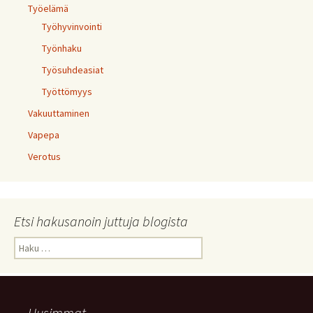
Työelämä
Työhyvinvointi
Työnhaku
Työsuhdeasiat
Työttömyys
Vakuuttaminen
Vapepa
Verotus
Etsi hakusanoin juttuja blogista
Haku:
Uusimmat