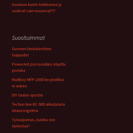
Asunnon kunto heikkenee ja
vuokrat vain nousevat?!?
Suosituimmat
Suomen lentokenttien
taajuudet
PowerAnt pörssisähkö ohjattu
pistoke
Madboy MFP-2000 levykelkka
ei aukea
DIY taulun ripustin
Techno line BC-900 akkulaturin
latausongelma
Työuupumus, kuinka sen
tunnistaa?