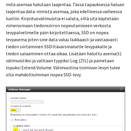
mitä asemaa halutaan laajentaa. Tässä tapauksessa haluan
laajentaa data-nimistä asemaa, joka edellisessä vaiheessa
luotiin. Kirjoitusvälimuistia ei salata, sillä sitä käytetään
nimenomaan tiedonsiirron nopeutamiseen verkosta
levypalvelimelle päin kirjoitettaessa, SSD on nopea
levyasema joten sine data valuu liukkaasti ja vastaavasti
tiedon siirtäminen SSD:ltävarsinaiselle levypakalle ja
tiedon salaaminen ottaa aikaa. Lisätään haluttu asema(t)
välimuistiksi ja valitaan tyypiksi Log (ZIL) ja painetaan
lopuksi Extend Volume. Välimusitina toimivan levyn tulee
olla mahdollisimman nopea SSD-levy.