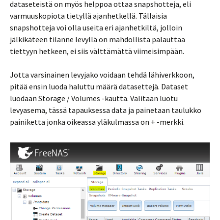
dataseteistä on myös helppoa ottaa snapshotteja, eli
varmuuskopiota tietyllä ajanhetkellä. Tällaisia
snapshotteja voi olla useita eri ajanhetkiltä, jolloin
jälkikäteen tilanne levyllä on mahdollista palauttaa
tiettyyn hetkeen, ei siis välttämättä viimeisimpään.
Jotta varsinainen levyjako voidaan tehdä lähiverkkoon,
pitää ensin luoda haluttu määrä datasettejä. Dataset
luodaan Storage / Volumes -kautta. Valitaan luotu
levyasema, tässä tapauksessa data ja painetaan taulukko
painiketta jonka oikeassa yläkulmassa on + -merkki.