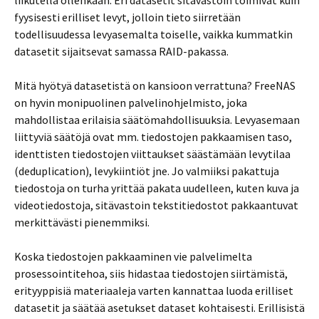
fyysisesti erilliset levyt, jolloin tieto siirretään
todellisuudessa levyasemalta toiselle, vaikka kummatkin
datasetit sijaitsevat samassa RAID-pakassa.
Mitä hyötyä datasetistä on kansioon verrattuna? FreeNAS
on hyvin monipuolinen palvelinohjelmisto, joka
mahdollistaa erilaisia säätömahdollisuuksia. Levyasemaan
liittyviä säätöjä ovat mm. tiedostojen pakkaamisen taso,
identtisten tiedostojen viittaukset säästämään levytilaa
(deduplication), levykiintiöt jne. Jo valmiiksi pakattuja
tiedostoja on turha yrittää pakata uudelleen, kuten kuva ja
videotiedostoja, sitävastoin tekstitiedostot pakkaantuvat
merkittävästi pienemmiksi.
Koska tiedostojen pakkaaminen vie palvelimelta
prosessointitehoa, siis hidastaa tiedostojen siirtämistä,
erityyppisiä materiaaleja varten kannattaa luoda erilliset
datasetit ja säätää asetukset dataset kohtaisesti. Erillisistä