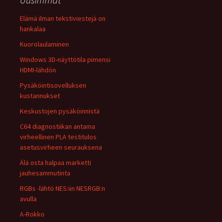
Elämä ilman tekstiviestejä on
hankalaa
Kuorolaulaminen
Windows 3D-näyttötila pimensi
HDMI-lähdön
Pysäköintisovelluksen
kustannukset
Keskustojen pysäköinnistä
C64 diagnostiikan antama
virheellinen PLA testitulos
asetusvirheen seurauksena
Älä osta halpaa marketti
jauhesammutinta
RGBs -lähtö NES:iin NESRGB:n
avulla
A-Rokko