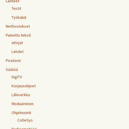
Laitteet
Testit
Työkalut
Nettiostokset
Painettu teksti
eKirjat
Lehdet
Piratismi
Säätöä
DigiTV
Korjausohjeet
Lähiverkko
Modaaminen
Ohjelmointi
CoDeSys