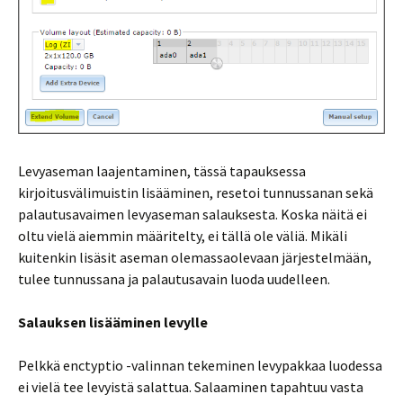
Levyaseman laajentaminen, tässä tapauksessa
kirjoitusvälimuistin lisääminen, resetoi tunnussanan sekä
palautusavaimen levyaseman salauksesta. Koska näitä ei
oltu vielä aiemmin määritelty, ei tällä ole väliä. Mikäli
kuitenkin lisäsit aseman olemassaolevaan järjestelmään,
tulee tunnussana ja palautusavain luoda uudelleen.
Salauksen lisääminen levylle
Pelkkä enctyptio -valinnan tekeminen levypakkaa luodessa
ei vielä tee levyistä salattua. Salaaminen tapahtuu vasta