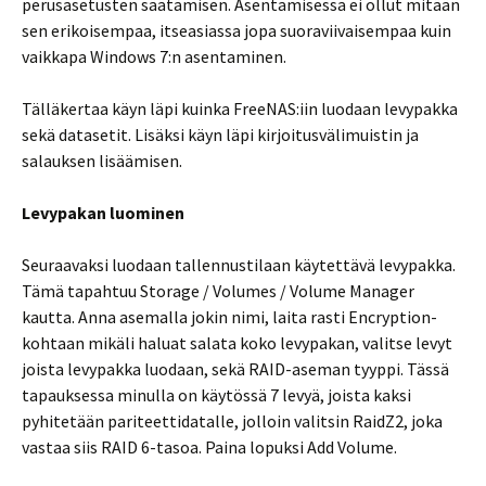
perusasetusten säätämisen. Asentamisessa ei ollut mitään
sen erikoisempaa, itseasiassa jopa suoraviivaisempaa kuin
vaikkapa Windows 7:n asentaminen.
Tälläkertaa käyn läpi kuinka FreeNAS:iin luodaan levypakka
sekä datasetit. Lisäksi käyn läpi kirjoitusvälimuistin ja
salauksen lisäämisen.
Levypakan luominen
Seuraavaksi luodaan tallennustilaan käytettävä levypakka.
Tämä tapahtuu Storage / Volumes / Volume Manager
kautta. Anna asemalla jokin nimi, laita rasti Encryption-
kohtaan mikäli haluat salata koko levypakan, valitse levyt
joista levypakka luodaan, sekä RAID-aseman tyyppi. Tässä
tapauksessa minulla on käytössä 7 levyä, joista kaksi
pyhitetään pariteettidatalle, jolloin valitsin RaidZ2, joka
vastaa siis RAID 6-tasoa. Paina lopuksi Add Volume.