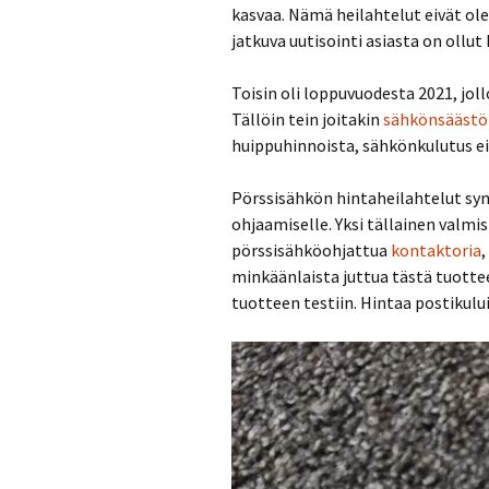
kasvaa. Nämä heilahtelut eivät ol
jatkuva uutisointi asiasta on ollu
Toisin oli loppuvuodesta 2021, joll
Tällöin tein joitakin
sähkönsäästö
huippuhinnoista, sähkönkulutus ei 
Pörssisähkön hintaheilahtelut syn
ohjaamiselle. Yksi tällainen valm
pörssisähköohjattua
kontaktoria
,
minkäänlaista juttua tästä tuottee
tuotteen testiin. Hintaa postikulu