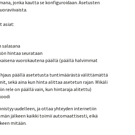
emana, jonka kautta se konfiguroidaan. Asetusten
uoraviivaista.
 asiat:
n salasana
kön hintaa seurataan
okaisena vuorokautena päällä (päällä halvimmat
 ohjaus päällä asetetusta tuntimäärästä välittämättä
nit, sekä aina kun hinta alittaa asetetun rajan. Mikäli
iin rele on päällä vain, kun hintaraja alitettu)
koodi
nnistyy uudelleen, ja ottaa yhteyden internetiin
män jälkeen kaikki toimii automaattisesti, eikä
lkeen mitään.