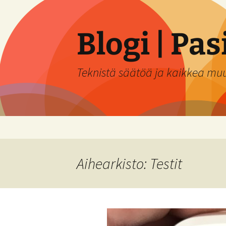
Siirry
sisältöön
Blogi | Pa
Teknistä säätöä ja kaikkea mu
Aihearkisto: Testit