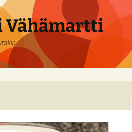
si Vähämartti
utakin