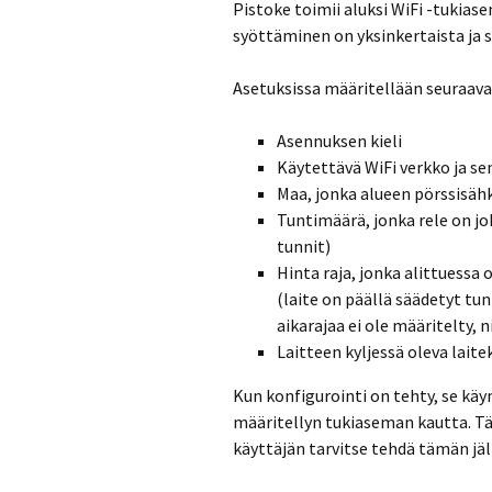
Pistoke toimii aluksi WiFi -tukias
syöttäminen on yksinkertaista ja s
Asetuksissa määritellään seuraavat
Asennuksen kieli
Käytettävä WiFi verkko ja se
Maa, jonka alueen pörssisäh
Tuntimäärä, jonka rele on j
tunnit)
Hinta raja, jonka alittuessa
(laite on päällä säädetyt tun
aikarajaa ei ole määritelty, n
Laitteen kyljessä oleva laite
Kun konfigurointi on tehty, se käy
määritellyn tukiaseman kautta. Tä
käyttäjän tarvitse tehdä tämän jä