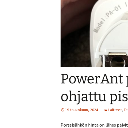
PowerAnt 
ohjattu pi
19 toukokuun, 2024
Laitteet
,
Te
Pörssisähkön hinta on lähes päivit