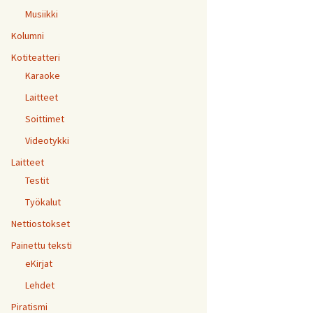
Musiikki
Kolumni
Kotiteatteri
Karaoke
Laitteet
Soittimet
Videotykki
Laitteet
Testit
Työkalut
Nettiostokset
Painettu teksti
eKirjat
Lehdet
Piratismi