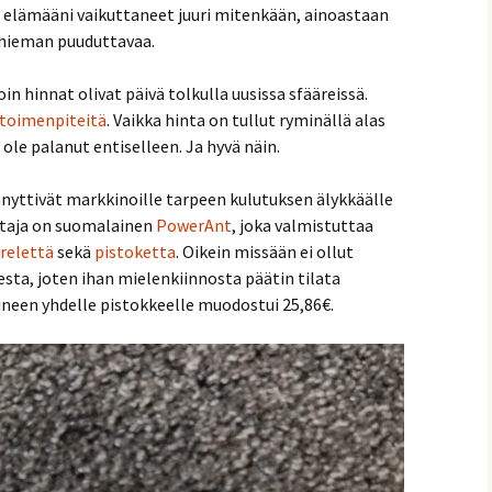
e elämääni vaikuttaneet juuri mitenkään, ainoastaan
t hieman puuduttavaa.
oin hinnat olivat päivä tolkulla uusissa sfääreissä.
toimenpiteitä
. Vaikka hinta on tullut ryminällä alas
ole palanut entiselleen. Ja hyvä näin.
nyttivät markkinoille tarpeen kulutuksen älykkäälle
istaja on suomalainen
PowerAnt
, joka valmistuttaa
relettä
sekä
pistoketta
. Oikein missään ei ollut
sta, joten ihan mielenkiinnosta päätin tilata
ineen yhdelle pistokkeelle muodostui 25,86€.