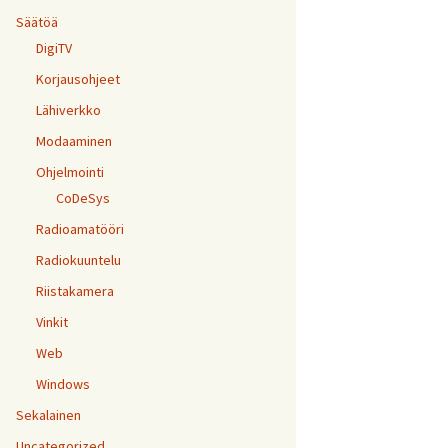
Säätöä
DigiTV
Korjausohjeet
Lähiverkko
Modaaminen
Ohjelmointi
CoDeSys
Radioamatööri
Radiokuuntelu
Riistakamera
Vinkit
Web
Windows
Sekalainen
Uncategorized