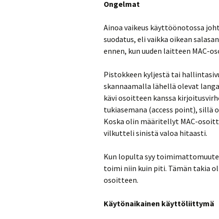
Ongelmat
Ainoa vaikeus käyttöönotossa joht
suodatus, eli vaikka oikean salasa
ennen, kun uuden laitteen MAC-osoit
Pistokkeen kyljestä tai hallintasiv
skannaamalla lähellä olevat lang
kävi osoitteen kanssa kirjoitusvi
tukiasemana (access point), sillä o
Koska olin määritellyt MAC-osoitte
vilkutteli sinistä valoa hitaasti.
Kun lopulta syy toimimattomuuteen
toimi niin kuin piti. Tämän takia ol
osoitteen.
Käytönaikainen käyttöliittymä