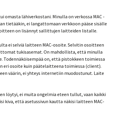
ui omasta lähiverkostani. Minulla on verkossa MAC -
nan tietääkin, ei langattomaan verkkoon pääse sisälle
teen on lisännyt sallittujen laitteiden listalle.
ulta ei selviä laitteen MAC-osoite. Selvitin osoitteen
attomat tukisasemat. On mahdollista, että minulla
rhe. Todennäköisempää on, että pistokkeen toimiessa
n eri osoite kuin päätelaitteena toimiessa (client).
en väärin, ei yhteys internetiin muodostunut. Laite
 löytyi, ei muita ongelmia eteen tullut, vaan kaikki
isi kiva, että asetussivun kautta näkisi laitteen MAC-