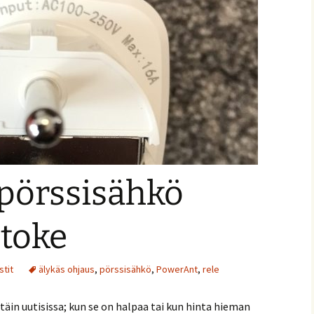
pörssisähkö
stoke
stit
älykäs ohjaus
,
pörssisähkö
,
PowerAnt
,
rele
täin uutisissa; kun se on halpaa tai kun hinta hieman