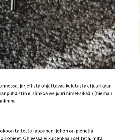
nossa, järjellistä ohjattavaa kulutusta ei juurikaan
manpuhdistin ei sähköä vie juuri nimeksikään (hieman
aniinina.
okoon taitettu lappunen, johon on pienellä
on ohjeet. Ohjeessa ei kuitenkaan selitetä, mitä