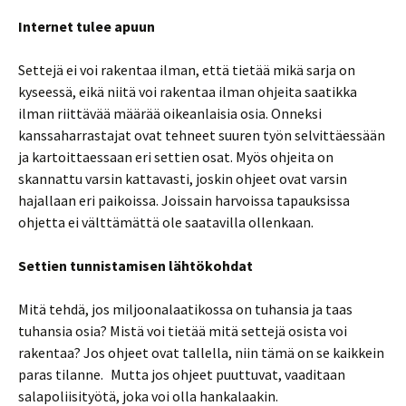
Internet tulee apuun
Settejä ei voi rakentaa ilman, että tietää mikä sarja on
kyseessä, eikä niitä voi rakentaa ilman ohjeita saatikka
ilman riittävää määrää oikeanlaisia osia. Onneksi
kanssaharrastajat ovat tehneet suuren työn selvittäessään
ja kartoittaessaan eri settien osat. Myös ohjeita on
skannattu varsin kattavasti, joskin ohjeet ovat varsin
hajallaan eri paikoissa. Joissain harvoissa tapauksissa
ohjetta ei välttämättä ole saatavilla ollenkaan.
Settien tunnistamisen lähtökohdat
Mitä tehdä, jos miljoonalaatikossa on tuhansia ja taas
tuhansia osia? Mistä voi tietää mitä settejä osista voi
rakentaa? Jos ohjeet ovat tallella, niin tämä on se kaikkein
paras tilanne. Mutta jos ohjeet puuttuvat, vaaditaan
salapoliisityötä, joka voi olla hankalaakin.