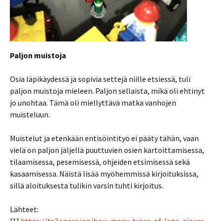
Paljon muistoja
Osia läpikäydessä ja sopivia settejä niille etsiessä, tuli
paljon muistoja mieleen. Paljon sellaista, mikä oli ehtinyt
jo unohtaa. Tämä oli miellyttävä matka vanhojen
muisteluun.
Muistelut ja etenkään entisöintityö ei pääty tähän, vaan
vielä on paljon jäljellä puuttuvien osien kartoittamisessa,
tilaamisessa, pesemisessä, ohjeiden etsimisessä sekä
kasaamisessa. Näistä lisää myöhemmissä kirjoituksissa,
sillä aloituksesta tulikin varsin tuhti kirjoitus.
Lähteet:
[1]
https://ts2.space/en/how-many-types-of-lego-pieces-