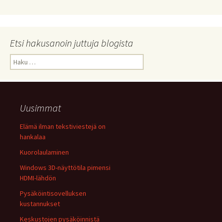
Etsi hakusanoin juttuja blogista
Haku:
Uusimmat
Elämä ilman tekstiviestejä on
hankalaa
Kuorolaulaminen
Windows 3D-näyttötila pimensi
HDMI-lähdön
Pysäköintisovelluksen
kustannukset
Keskustojen pysäköinnistä