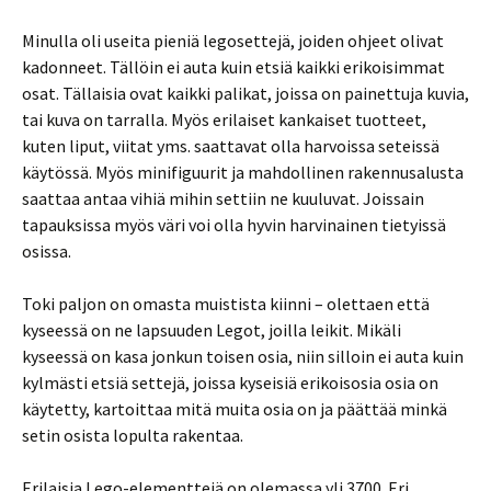
Minulla oli useita pieniä legosettejä, joiden ohjeet olivat
kadonneet. Tällöin ei auta kuin etsiä kaikki erikoisimmat
osat. Tällaisia ovat kaikki palikat, joissa on painettuja kuvia,
tai kuva on tarralla. Myös erilaiset kankaiset tuotteet,
kuten liput, viitat yms. saattavat olla harvoissa seteissä
käytössä. Myös minifiguurit ja mahdollinen rakennusalusta
saattaa antaa vihiä mihin settiin ne kuuluvat. Joissain
tapauksissa myös väri voi olla hyvin harvinainen tietyissä
osissa.
Toki paljon on omasta muistista kiinni – olettaen että
kyseessä on ne lapsuuden Legot, joilla leikit. Mikäli
kyseessä on kasa jonkun toisen osia, niin silloin ei auta kuin
kylmästi etsiä settejä, joissa kyseisiä erikoisosia osia on
käytetty, kartoittaa mitä muita osia on ja päättää minkä
setin osista lopulta rakentaa.
Erilaisia Lego-elementtejä on olemassa yli 3700. Eri