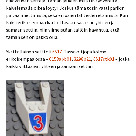
aikakauden settejä. Tämän jälkeen muistin syövereitä
kaivelemalla oikea löytyi. Joskus tämä tosin vaati parikin
päivää miettimistä, sekä eri osien lähteiden etsimistä. Kun
kaksi erikoisempaa kartoittavaa osaa osuu yhteen ja
samaan settiin, niin viimeistään tällöin havahtuu, että
tämän sen on pakko olla.
Yksi tällainen setti oli
6517
. Tässä oli jopa kolme
erikoisempaa osaa –
6153apb01
,
3298p21
,
6517stk01
– jotka
kaikki viittasivat yhteen ja samaan settiin.