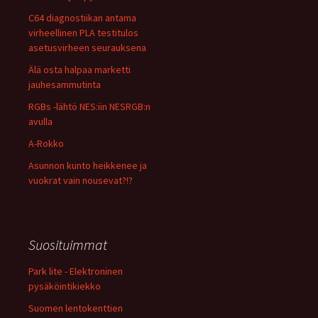
C64 diagnostiikan antama
virheellinen PLA testitulos
asetusvirheen seurauksena
Älä osta halpaa marketti
jauhesammutinta
RGBs -lähtö NES:iin NESRGB:n
avulla
A-Rokko
Asunnon kunto heikkenee ja
vuokrat vain nousevat?!?
Suosituimmat
Park lite - Elektroninen
pysäköintikiekko
Suomen lentokenttien