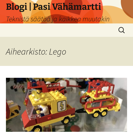
Siirry
Blogi | Pasi Vähämartti
sisältöön
Teknistä säätöä ja kaikkea muutakin
Haku:
Aihearkisto: Lego