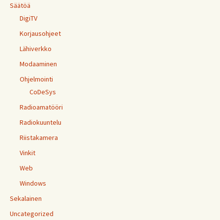
Säätöä
DigiTV
Korjausohjeet
Lähiverkko
Modaaminen
Ohjelmointi
CoDeSys
Radioamatööri
Radiokuuntelu
Riistakamera
Vinkit
Web
Windows
Sekalainen
Uncategorized