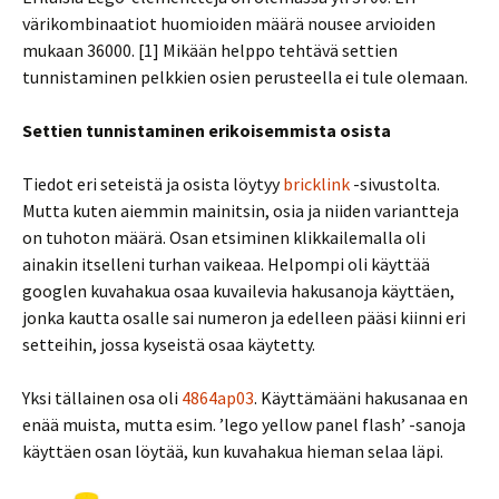
värikombinaatiot huomioiden määrä nousee arvioiden
mukaan 36000. [1] Mikään helppo tehtävä settien
tunnistaminen pelkkien osien perusteella ei tule olemaan.
Settien tunnistaminen erikoisemmista osista
Tiedot eri seteistä ja osista löytyy
bricklink
-sivustolta.
Mutta kuten aiemmin mainitsin, osia ja niiden variantteja
on tuhoton määrä. Osan etsiminen klikkailemalla oli
ainakin itselleni turhan vaikeaa. Helpompi oli käyttää
googlen kuvahakua osaa kuvailevia hakusanoja käyttäen,
jonka kautta osalle sai numeron ja edelleen pääsi kiinni eri
setteihin, jossa kyseistä osaa käytetty.
Yksi tällainen osa oli
4864ap03
. Käyttämääni hakusanaa en
enää muista, mutta esim. ’lego yellow panel flash’ -sanoja
käyttäen osan löytää, kun kuvahakua hieman selaa läpi.