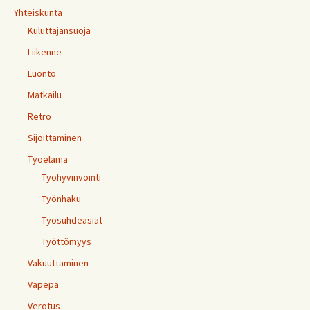
Yhteiskunta
Kuluttajansuoja
Liikenne
Luonto
Matkailu
Retro
Sijoittaminen
Työelämä
Työhyvinvointi
Työnhaku
Työsuhdeasiat
Työttömyys
Vakuuttaminen
Vapepa
Verotus