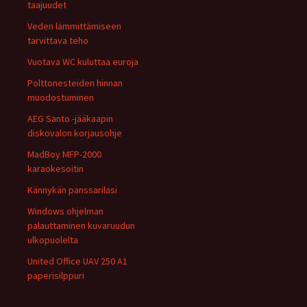
taajuudet
Veden lämmittämiseen
tarvittava teho
Vuotava WC kuluttaa euroja
Polttonesteiden hinnan
muodostuminen
AEG Santo -jääkaapin
diskovalon korjausohje
MadBoy MFP-2000
karaokesoitin
Kännykän panssarilasi
Windows ohjelman
palauttaminen kuvaruudun
ulkopuolelta
United Office UAV 250 A1
paperisilppuri