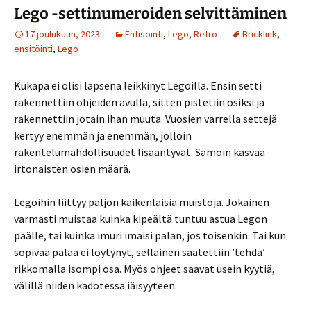
Lego -settinumeroiden selvittäminen
17 joulukuun, 2023
Entisöinti
,
Lego
,
Retro
Bricklink
,
ensitöinti
,
Lego
Kukapa ei olisi lapsena leikkinyt Legoilla. Ensin setti
rakennettiin ohjeiden avulla, sitten pistetiin osiksi ja
rakennettiin jotain ihan muuta. Vuosien varrella settejä
kertyy enemmän ja enemmän, jolloin
rakentelumahdollisuudet lisääntyvät. Samoin kasvaa
irtonaisten osien määrä.
Legoihin liittyy paljon kaikenlaisia muistoja. Jokainen
varmasti muistaa kuinka kipeältä tuntuu astua Legon
päälle, tai kuinka imuri imaisi palan, jos toisenkin. Tai kun
sopivaa palaa ei löytynyt, sellainen saatettiin ’tehdä’
rikkomalla isompi osa. Myös ohjeet saavat usein kyytiä,
välillä niiden kadotessa iäisyyteen.