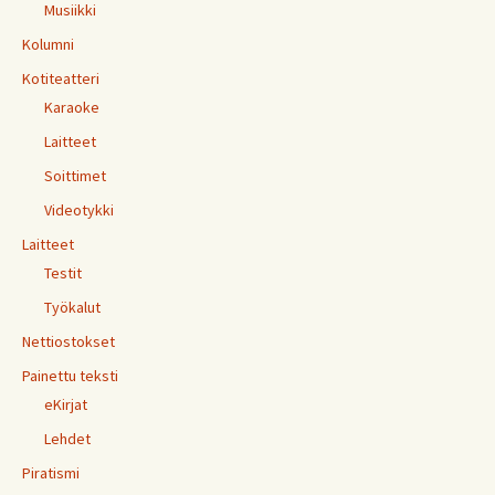
Musiikki
Kolumni
Kotiteatteri
Karaoke
Laitteet
Soittimet
Videotykki
Laitteet
Testit
Työkalut
Nettiostokset
Painettu teksti
eKirjat
Lehdet
Piratismi