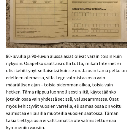
80-luvulla ja 90-luvun alussa asiat olivat varsin toisin kuin
nykyisin. Osapelko saattaisi olla totta, mikäli Internet ei
olisi kehittynyt sellaiseksi kuin se on. Ja osin tämä pelko on
edelleen olemassa, sillä Lego valmistaa osia vain
määrällisen ajan – toisia pidemmän aikaa, toisia vain
hetken. Tämä riippuu luonnollisesti siitä, käytetäänkö
jotakin osaa vain yhdessä setissä, vai useammassa. Osat
myös kehittyvät vuosien varrella, eli samaa osaa on voitu
valmistaa erilaisilla muoteilla vuosien saatossa. Tämän
takia tiettyjä osia ei välttämättä ole valmistettu enää
kymmeniin vuosiin.