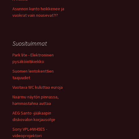
Asunnon kunto heikkenee ja
vuokrat vain nousevat?!?
Suosituimmat
Park lite - Elektroninen
pysäköintikiekko
Suomen lentokenttien
taajuudet
Vuotava WC kuluttaa euroja
Naarmu näytön pinnassa,
hammastahna auttaa
AEG Santo -jääkaapin
diskovalon korjausohje
Sony VPL-HW45ES -
videoprojektori