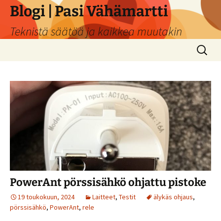
Siirry
Blogi | Pasi Vähämartti
sisältöön
Teknistä säätöä ja kaikkea muutakin
Haku:
PowerAnt pörssisähkö ohjattu pistoke
19 toukokuun, 2024
Laitteet
,
Testit
älykäs ohjaus
,
pörssisähkö
,
PowerAnt
,
rele