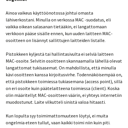
Ainoa vaikeus käyttöönotossa johtui omasta
lähiverkostani. Minulla on verkossa MAC -suodatus, eli
vaikka oikean salasanan tietääkin, ei langattomaan
verkkoon pääse sisälle ennen, kun uuden laitteen MAC-
osoitteen on lisännyt sallittujen laitteiden listalle.
Pistokkeen kyljestä tai hallintasivulta ei selviä laitteen
MAC-osoite. Selvitin osoitteen skannaamalla lähellä olevat
langattomat tukisasemat. On mahdollista, että minulla
kävi osoitteen kanssa kirjoitusvirhe. Todennäköisempää on,
että pistokkeen toimiessa tukiasemana (access point), sillä
on eri osoite kuin päätelaitteena toimiessa (client). Koska
olin määritellyt MAC-osoitteen väärin, ei yhteys internetiin
muodostunut. Laite vilkutteli sinistä valoa hitaasti.
Kun lopulta syy toimimattomuuteen löytyi, ei muita
ongelmia eteen tullut, vaan kaikki toimi niin kuin piti.