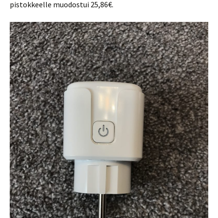
pistokkeelle muodostui 25,86€.