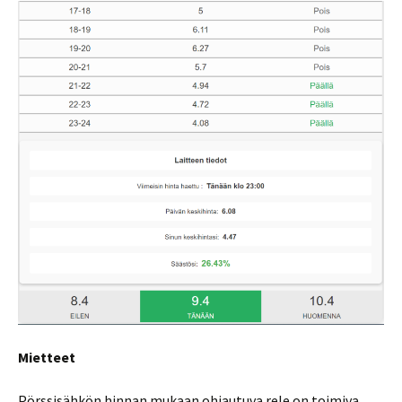
Mietteet
Pörssisähkön hinnan mukaan ohjautuva rele on toimiva