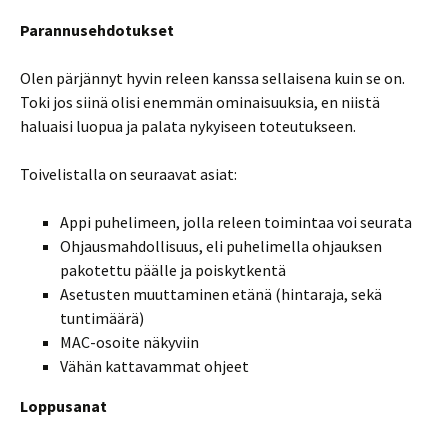
Parannusehdotukset
Olen pärjännyt hyvin releen kanssa sellaisena kuin se on.
Toki jos siinä olisi enemmän ominaisuuksia, en niistä
haluaisi luopua ja palata nykyiseen toteutukseen.
Toivelistalla on seuraavat asiat:
Appi puhelimeen, jolla releen toimintaa voi seurata
Ohjausmahdollisuus, eli puhelimella ohjauksen
pakotettu päälle ja poiskytkentä
Asetusten muuttaminen etänä (hintaraja, sekä
tuntimäärä)
MAC-osoite näkyviin
Vähän kattavammat ohjeet
Loppusanat