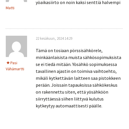
yöaikasiirto on noin kaksi senttiä halvempi
Matti
22 kesäkuun, 2024 14:29
Tämä on tosiaan pörssisähkörele,
minkäänlaisista muista sähkösopimuksista
Pasi
se ei tiedä mitään. Yösähkö sopimuksessa
Vähämartti
tavallinen ajastin on toimiva vaihtoehto,
mikäli kytkettävän laitteen saa pistokkeen
perään. Joissain tapauksissa sähkökeskus
on rakennettu siten, että yösähköön
siirryttäessä siihen liittyvä kulutus
kytkeytyy automaattisesti päälle.