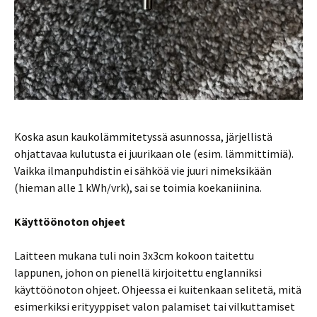
Koska asun kaukolämmitetyssä asunnossa, järjellistä
ohjattavaa kulutusta ei juurikaan ole (esim. lämmittimiä).
Vaikka ilmanpuhdistin ei sähköä vie juuri nimeksikään
(hieman alle 1 kWh/vrk), sai se toimia koekaniinina.
Käyttöönoton ohjeet
Laitteen mukana tuli noin 3x3cm kokoon taitettu
lappunen, johon on pienellä kirjoitettu englanniksi
käyttöönoton ohjeet. Ohjeessa ei kuitenkaan selitetä, mitä
esimerkiksi erityyppiset valon palamiset tai vilkuttamiset