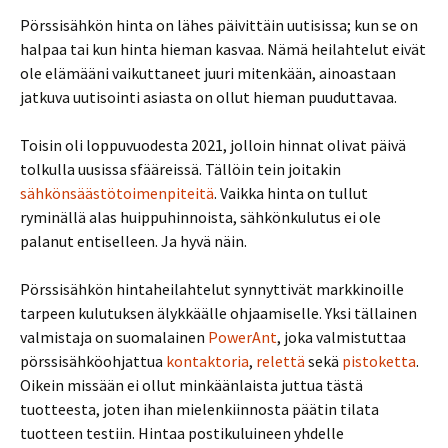
Pörssisähkön hinta on lähes päivittäin uutisissa; kun se on
halpaa tai kun hinta hieman kasvaa. Nämä heilahtelut eivät
ole elämääni vaikuttaneet juuri mitenkään, ainoastaan
jatkuva uutisointi asiasta on ollut hieman puuduttavaa.
Toisin oli loppuvuodesta 2021, jolloin hinnat olivat päivä
tolkulla uusissa sfääreissä. Tällöin tein joitakin
sähkönsäästötoimenpiteitä
. Vaikka hinta on tullut
ryminällä alas huippuhinnoista, sähkönkulutus ei ole
palanut entiselleen. Ja hyvä näin.
Pörssisähkön hintaheilahtelut synnyttivät markkinoille
tarpeen kulutuksen älykkäälle ohjaamiselle. Yksi tällainen
valmistaja on suomalainen
PowerAnt
, joka valmistuttaa
pörssisähköohjattua
kontaktoria
,
relettä
sekä
pistoketta
.
Oikein missään ei ollut minkäänlaista juttua tästä
tuotteesta, joten ihan mielenkiinnosta päätin tilata
tuotteen testiin. Hintaa postikuluineen yhdelle