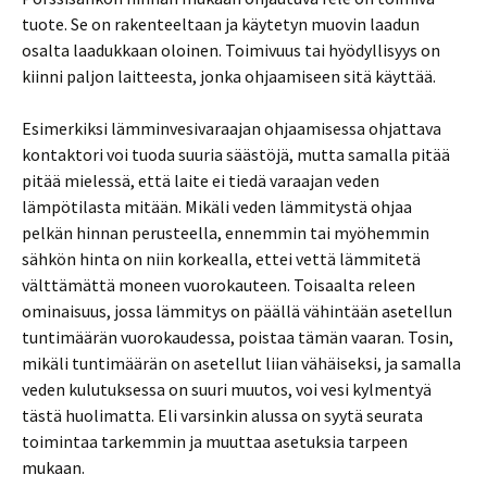
tuote. Se on rakenteeltaan ja käytetyn muovin laadun
osalta laadukkaan oloinen. Toimivuus tai hyödyllisyys on
kiinni paljon laitteesta, jonka ohjaamiseen sitä käyttää.
Esimerkiksi lämminvesivaraajan ohjaamisessa ohjattava
kontaktori voi tuoda suuria säästöjä, mutta samalla pitää
pitää mielessä, että laite ei tiedä varaajan veden
lämpötilasta mitään. Mikäli veden lämmitystä ohjaa
pelkän hinnan perusteella, ennemmin tai myöhemmin
sähkön hinta on niin korkealla, ettei vettä lämmitetä
välttämättä moneen vuorokauteen. Toisaalta releen
ominaisuus, jossa lämmitys on päällä vähintään asetellun
tuntimäärän vuorokaudessa, poistaa tämän vaaran. Tosin,
mikäli tuntimäärän on asetellut liian vähäiseksi, ja samalla
veden kulutuksessa on suuri muutos, voi vesi kylmentyä
tästä huolimatta. Eli varsinkin alussa on syytä seurata
toimintaa tarkemmin ja muuttaa asetuksia tarpeen
mukaan.