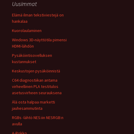
Uusimmat
Elämä ilman tekstiviestejä on
hankalaa
Kuorolaulaminen
Windows 3D-näyttötila pimensi
HDMI-lähdön
Pysäköintisovelluksen
kustannukset
Keskustojen pysäköinnistä
C64 diagnostiikan antama
virheellinen PLA testitulos
asetusvirheen seurauksena
Älä osta halpaa marketti
jauhesammutinta
RGBs -lähtö NES:iin NESRGB:n
avulla
A-Rokko