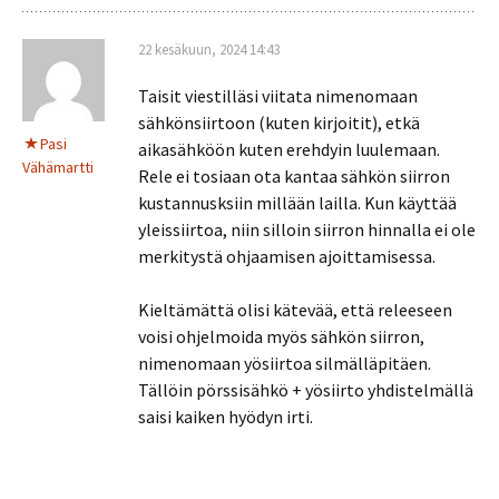
22 kesäkuun, 2024 14:43
Taisit viestilläsi viitata nimenomaan
sähkönsiirtoon (kuten kirjoitit), etkä
Pasi
aikasähköön kuten erehdyin luulemaan.
Vähämartti
Rele ei tosiaan ota kantaa sähkön siirron
kustannusksiin millään lailla. Kun käyttää
yleissiirtoa, niin silloin siirron hinnalla ei ole
merkitystä ohjaamisen ajoittamisessa.
Kieltämättä olisi kätevää, että releeseen
voisi ohjelmoida myös sähkön siirron,
nimenomaan yösiirtoa silmälläpitäen.
Tällöin pörssisähkö + yösiirto yhdistelmällä
saisi kaiken hyödyn irti.