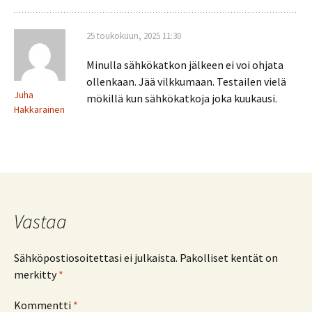
25 toukokuun, 2025 11:30
Minulla sähkökatkon jälkeen ei voi ohjata
ollenkaan. Jää vilkkumaan. Testailen vielä
Juha
mökillä kun sähkökatkoja joka kuukausi.
Hakkarainen
Vastaa
Sähköpostiosoitettasi ei julkaista.
Pakolliset kentät on
merkitty
*
Kommentti
*