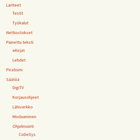
Laitteet
Testit
Työkalut
Nettiostokset
Painettu teksti
eKirjat
Lehdet
Piratismi
Säätöä
DigiTV
Korjausohjeet
Lähiverkko
Modaaminen
Ohjelmointi
CoDeSys