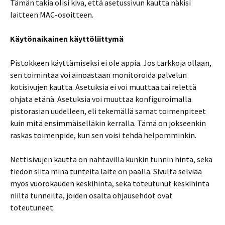
Tämän takia olisi kiva, että asetussivun kautta näkisi
laitteen MAC-osoitteen.
Käytönaikainen käyttöliittymä
Pistokkeen käyttämiseksi ei ole appia. Jos tarkkoja ollaan,
sen toimintaa voi ainoastaan monitoroida palvelun
kotisivujen kautta. Asetuksia ei voi muuttaa tai relettä
ohjata etänä. Asetuksia voi muuttaa konfiguroimalla
pistorasian uudelleen, eli tekemällä samat toimenpiteet
kuin mitä ensimmäiselläkin kerralla. Tämä on jokseenkin
raskas toimenpide, kun sen voisi tehdä helpomminkin.
Nettisivujen kautta on nähtävillä kunkin tunnin hinta, sekä
tiedon siitä minä tunteita laite on päällä. Sivulta selviää
myös vuorokauden keskihinta, sekä toteutunut keskihinta
niiltä tunneilta, joiden osalta ohjausehdot ovat
toteutuneet.