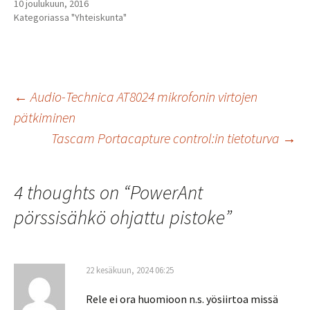
10 joulukuun, 2016
Kategoriassa "Yhteiskunta"
Artikkelien
←
Audio-Technica AT8024 mikrofonin virtojen
pätkiminen
Tascam Portacapture control:in tietoturva
→
selaus
4 thoughts on “
PowerAnt
pörssisähkö ohjattu pistoke
”
22 kesäkuun, 2024 06:25
Rele ei ora huomioon n.s. yösiirtoa missä