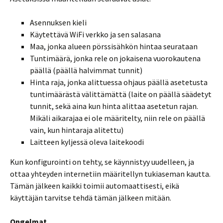
Asennuksen kieli
Käytettävä WiFi verkko ja sen salasana
Maa, jonka alueen pörssisähkön hintaa seurataan
Tuntimäärä, jonka rele on jokaisena vuorokautena
päällä (päällä halvimmat tunnit)
Hinta raja, jonka alittuessa ohjaus päällä asetetusta
tuntimäärästä välittämättä (laite on päällä säädetyt
tunnit, sekä aina kun hinta alittaa asetetun rajan.
Mikäli aikarajaa ei ole määritelty, niin rele on päällä
vain, kun hintaraja alitettu)
Laitteen kyljessä oleva laitekoodi
Kun konfigurointi on tehty, se käynnistyy uudelleen, ja
ottaa yhteyden internetiin määritellyn tukiaseman kautta.
Tämän jälkeen kaikki toimii automaattisesti, eikä
käyttäjän tarvitse tehdä tämän jälkeen mitään.
Ongelmat