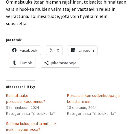
Ominaisuuksiltaan hieman rajallinen, toisaalta hinnaltaan
varsin huokea muiden valmistajien vastaaviin releisiin
verrattuna. Toimiva tuote, jota voin hyvillä mielin
suositella.
Jaa tämä:
Facebook
X
LinkedIn
Tumblr
Jakamistapoja
Aiheeseen liittyy
Kannattaako
Pörssisähkön sudenkuopat ja
pörssisähkösopimus?
kehittäminen
9 tammikuun, 2024
18 elokuun, 2024
Kategoriassa "Yhteiskunta"
Kategoriassa "Yhteiskunta"
Sähköä kuluu, mutta mitä se
maksaa vuodessa?