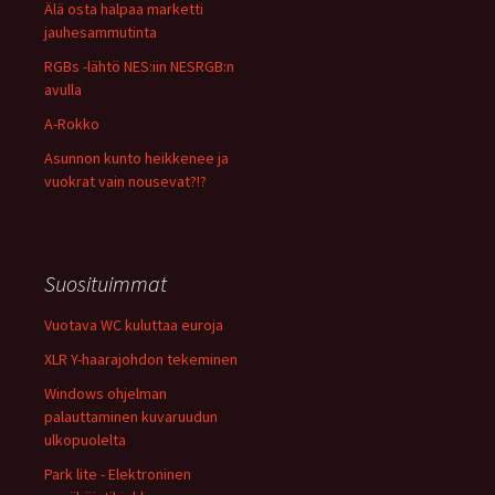
Älä osta halpaa marketti
jauhesammutinta
RGBs -lähtö NES:iin NESRGB:n
avulla
A-Rokko
Asunnon kunto heikkenee ja
vuokrat vain nousevat?!?
Suosituimmat
Vuotava WC kuluttaa euroja
XLR Y-haarajohdon tekeminen
Windows ohjelman
palauttaminen kuvaruudun
ulkopuolelta
Park lite - Elektroninen