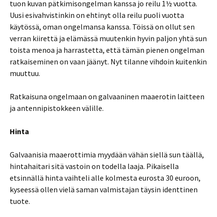
tuon kuvan pätkimisongelman kanssa jo reilu 1½ vuotta.
Uusi esivahvistinkin on ehtinyt olla reilu puoli vuotta
käytössä, oman ongelmansa kanssa. Töissä on ollut sen
verran kiirettä ja elämässä muutenkin hyvin paljon yhtä sun
toista menoa ja harrastetta, että tämän pienen ongelman
ratkaiseminen on vaan jäänyt. Nyt tilanne vihdoin kuitenkin
muuttuu.
Ratkaisuna ongelmaan on galvaaninen maaerotin laitteen
ja antennipistokkeen välille.
Hinta
Galvaanisia maaerottimia myydään vähän siellä sun täällä,
hintahaitari sitä vastoin on todella laaja. Pikaisella
etsinnällä hinta vaihteli alle kolmesta eurosta 30 euroon,
kyseessä ollen vielä saman valmistajan täysin identtinen
tuote.