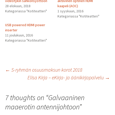
videotykin sähkönsyöttöön
aktiivinen optinen HDMI
28 elokuun, 2018
kaapeli (AOC)
Kategoriassa "Kotiteatteri"
1 syyskuun, 2016
Kategoriassa "Kotiteatteri"
USB powered HDMI power
inserter
11 joulukuun, 2016
Kategoriassa "Kotiteatteri"
Artikkelien
←
S-ryhmän osuusmaksun korot 2018
Elisa Kirja – eKirja- ja äänikirjapalvelu
→
selaus
7 thoughts on “
Galvaaninen
maaerotin antennijohtoon
”