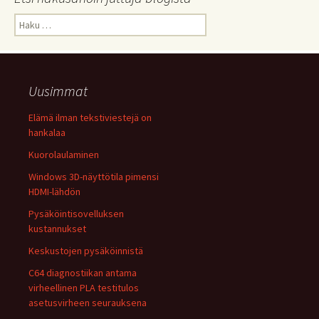
Haku:
Uusimmat
Elämä ilman tekstiviestejä on
hankalaa
Kuorolaulaminen
Windows 3D-näyttötila pimensi
HDMI-lähdön
Pysäköintisovelluksen
kustannukset
Keskustojen pysäköinnistä
C64 diagnostiikan antama
virheellinen PLA testitulos
asetusvirheen seurauksena