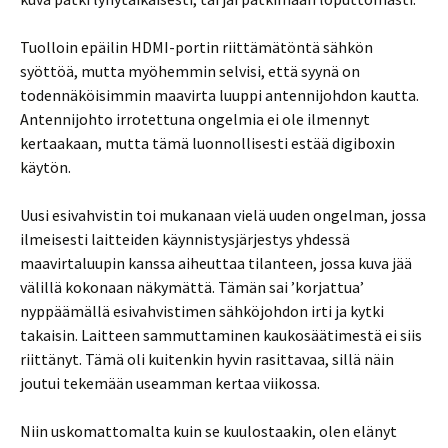
Tuolloin epäilin HDMI-portin riittämätöntä sähkön
syöttöä, mutta myöhemmin selvisi, että syynä on
todennäköisimmin maavirta luuppi antennijohdon kautta.
Antennijohto irrotettuna ongelmia ei ole ilmennyt
kertaakaan, mutta tämä luonnollisesti estää digiboxin
käytön.
Uusi esivahvistin toi mukanaan vielä uuden ongelman, jossa
ilmeisesti laitteiden käynnistysjärjestys yhdessä
maavirtaluupin kanssa aiheuttaa tilanteen, jossa kuva jää
välillä kokonaan näkymättä. Tämän sai ’korjattua’
nyppäämällä esivahvistimen sähköjohdon irti ja kytki
takaisin. Laitteen sammuttaminen kaukosäätimestä ei siis
riittänyt. Tämä oli kuitenkin hyvin rasittavaa, sillä näin
joutui tekemään useamman kertaa viikossa.
Niin uskomattomalta kuin se kuulostaakin, olen elänyt