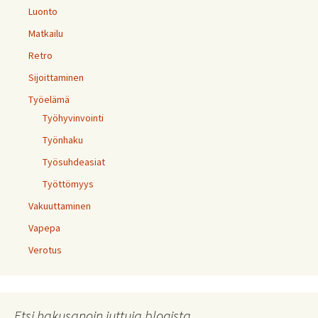
Luonto
Matkailu
Retro
Sijoittaminen
Työelämä
Työhyvinvointi
Työnhaku
Työsuhdeasiat
Työttömyys
Vakuuttaminen
Vapepa
Verotus
Etsi hakusanoin juttuja blogista