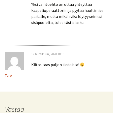
Yksi vaihtoehto on ottaa yhteyttää
kaapelioperaattoriin ja pyytää huoltimies
paikalle, mutta mikäli vika löytyy seiniesi
sisäpuolelta, tulee tästä lasku.
12 huhtikuun, 2020 18:15
Kiitos taas paljon tiedoista!
Tero
Vastaa