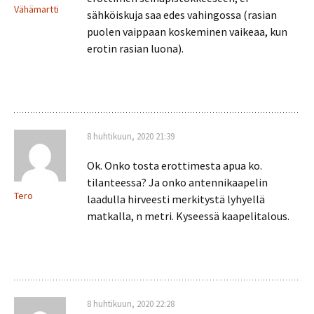
Vähämartti
sähköiskuja saa edes vahingossa (rasian
puolen vaippaan koskeminen vaikeaa, kun
erotin rasian luona).
8 huhtikuun, 2020 21:39
Ok. Onko tosta erottimesta apua ko.
tilanteessa? Ja onko antennikaapelin
Tero
laadulla hirveesti merkitystä lyhyellä
matkalla, n metri. Kyseessä kaapelitalous.
8 huhtikuun, 2020 22:28