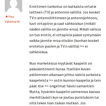
Erottimen tarkoitus on katkaista virtatie
laitteen (TV) ja antennin vällillä. Jos kosket
Pasi
TV:n antenniliittimeen ja antennijohtoon,
Vähämartti
luot virtapiirin ja saat sähköiskun (mikäli
näiden välillä on jännite-eroa). Mikäli välissä
on tuo erotin, ei virtapiiriä pääse syntymään
vaikka jännite-eroa olisikin (kunhan kosket
erotetun puolen ja TV:n välillä) => ei
sähköiskua.
Nuo marketeissa myytävät kaapelit on
pääsääntöisesti kuraa. Itselläni kuvan
pätkiminen aikanaan johtui näistä surkeista
kaapeleista => ostin kunnon kaapelia ja tein
päät itse => ongelmat hävisi samantien.
Mutta, hyvänkin kaapelin vaimennus kasvaa
merkittävästi kun se joutuu puristuksiin tai
sillä tekee liian tiukan mutkan. Jos