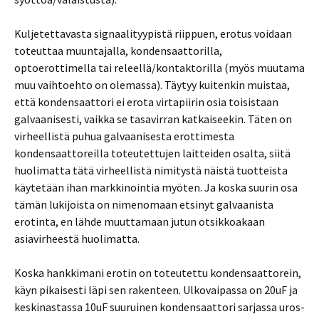
Kuljetettavasta signaalityypistä riippuen, erotus voidaan
toteuttaa muuntajalla, kondensaattorilla,
optoerottimella tai releellä/kontaktorilla (myös muutama
muu vaihtoehto on olemassa). Täytyy kuitenkin muistaa,
että kondensaattori ei erota virtapiirin osia toisistaan
galvaanisesti, vaikka se tasavirran katkaiseekin. Täten on
virheellistä puhua galvaanisesta erottimesta
kondensaattoreilla toteutettujen laitteiden osalta, siitä
huolimatta tätä virheellistä nimitystä näistä tuotteista
käytetään ihan markkinointia myöten. Ja koska suurin osa
tämän lukijoista on nimenomaan etsinyt galvaanista
erotinta, en lähde muuttamaan jutun otsikkoakaan
asiavirheestä huolimatta.
Koska hankkimani erotin on toteutettu kondensaattorein,
käyn pikaisesti läpi sen rakenteen. Ulkovaipassa on 20uF ja
keskinastassa 10uF suuruinen kondensaattori sarjassa uros-