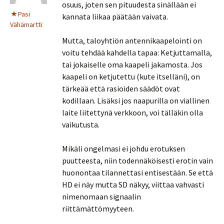
osuus, joten sen pituudesta sinällään ei
Pasi
kannata liikaa päätään vaivata.
Vähämartti
Mutta, taloyhtiön antennikaapelointi on
voitu tehdää kahdella tapaa: Ketjuttamalla,
tai jokaiselle oma kaapeli jakamosta. Jos
kaapeli on ketjutettu (kute itselläni), on
tärkeää että rasioiden säädöt ovat
kodillaan. Lisäksi jos naapurilla on viallinen
laite liitettynä verkkoon, voi tälläkin olla
vaikutusta.
Mikäli ongelmasi ei johdu erotuksen
puutteesta, niin todennäköisesti erotin vain
huonontaa tilannettasi entisestään. Se että
HD ei näy mutta SD näkyy, viittaa vahvasti
nimenomaan signaalin
riittämättömyyteen.