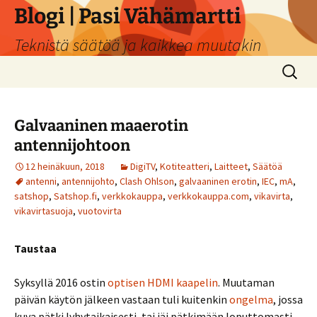
Siirry
Blogi | Pasi Vähämartti
sisältöön
Teknistä säätöä ja kaikkea muutakin
Haku:
Galvaaninen maaerotin
antennijohtoon
12 heinäkuun, 2018
DigiTV
,
Kotiteatteri
,
Laitteet
,
Säätöä
antenni
,
antennijohto
,
Clash Ohlson
,
galvaaninen erotin
,
IEC
,
mA
,
satshop
,
Satshop.fi
,
verkkokauppa
,
verkkokauppa.com
,
vikavirta
,
vikavirtasuoja
,
vuotovirta
Taustaa
Syksyllä 2016 ostin
optisen HDMI kaapelin
. Muutaman
päivän käytön jälkeen vastaan tuli kuitenkin
ongelma
, jossa
kuva pätki lyhytaikaisesti, tai jäi pätkimään loputtomasti.