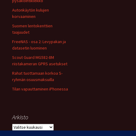
pysäköintikiekko
Autonkäytön kulujen
korvaaminen
Suomen lentokenttien
taajuudet
FreeNAS - osa 2: Levypakan ja
datasetin luominen
Scout Guard MG582-8M
riistakameran GPRS asetukset
Rahat tuottamaan korkoa S-
ryhmän osuusmaksuilla
Tilan vapauttaminen iPhonessa
Arkisto
Arkisto