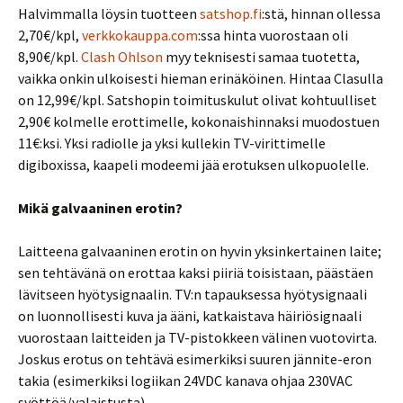
Halvimmalla löysin tuotteen
satshop.fi
:stä, hinnan ollessa
2,70€/kpl,
verkkokauppa.com
:ssa hinta vuorostaan oli
8,90€/kpl.
Clash Ohlson
myy teknisesti samaa tuotetta,
vaikka onkin ulkoisesti hieman erinäköinen. Hintaa Clasulla
on 12,99€/kpl. Satshopin toimituskulut olivat kohtuulliset
2,90€ kolmelle erottimelle, kokonaishinnaksi muodostuen
11€:ksi. Yksi radiolle ja yksi kullekin TV-virittimelle
digiboxissa, kaapeli modeemi jää erotuksen ulkopuolelle.
Mikä galvaaninen erotin?
Laitteena galvaaninen erotin on hyvin yksinkertainen laite;
sen tehtävänä on erottaa kaksi piiriä toisistaan, päästäen
lävitseen hyötysignaalin. TV:n tapauksessa hyötysignaali
on luonnollisesti kuva ja ääni, katkaistava häiriösignaali
vuorostaan laitteiden ja TV-pistokkeen välinen vuotovirta.
Joskus erotus on tehtävä esimerkiksi suuren jännite-eron
takia (esimerkiksi logiikan 24VDC kanava ohjaa 230VAC
syöttöä/valaistusta).