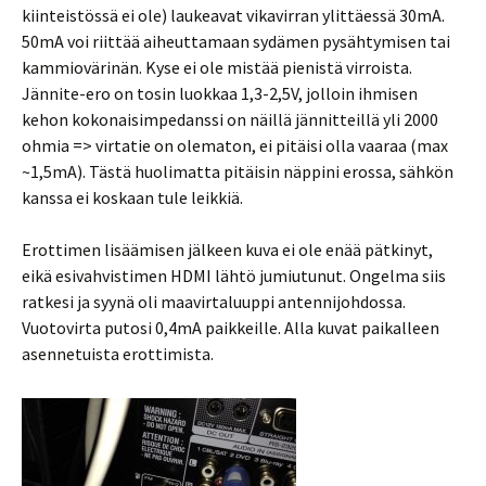
kiinteistössä ei ole) laukeavat vikavirran ylittäessä 30mA.
50mA voi riittää aiheuttamaan sydämen pysähtymisen tai
kammiovärinän. Kyse ei ole mistää pienistä virroista.
Jännite-ero on tosin luokkaa 1,3-2,5V, jolloin ihmisen
kehon kokonaisimpedanssi on näillä jännitteillä yli 2000
ohmia => virtatie on olematon, ei pitäisi olla vaaraa (max
~1,5mA). Tästä huolimatta pitäisin näppini erossa, sähkön
kanssa ei koskaan tule leikkiä.
Erottimen lisäämisen jälkeen kuva ei ole enää pätkinyt,
eikä esivahvistimen HDMI lähtö jumiutunut. Ongelma siis
ratkesi ja syynä oli maavirtaluuppi antennijohdossa.
Vuotovirta putosi 0,4mA paikkeille. Alla kuvat paikalleen
asennetuista erottimista.