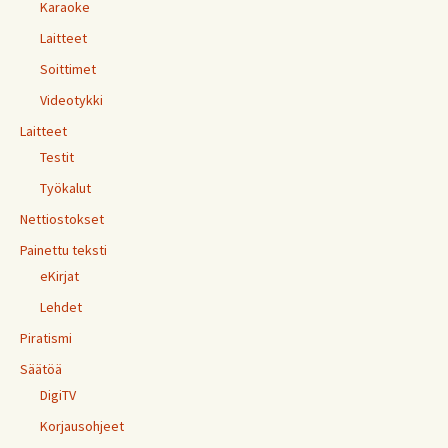
Karaoke
Laitteet
Soittimet
Videotykki
Laitteet
Testit
Työkalut
Nettiostokset
Painettu teksti
eKirjat
Lehdet
Piratismi
Säätöä
DigiTV
Korjausohjeet