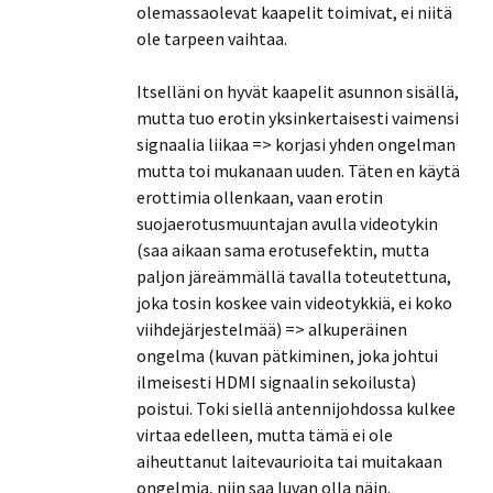
olemassaolevat kaapelit toimivat, ei niitä
ole tarpeen vaihtaa.
Itselläni on hyvät kaapelit asunnon sisällä,
mutta tuo erotin yksinkertaisesti vaimensi
signaalia liikaa => korjasi yhden ongelman
mutta toi mukanaan uuden. Täten en käytä
erottimia ollenkaan, vaan erotin
suojaerotusmuuntajan avulla videotykin
(saa aikaan sama erotusefektin, mutta
paljon järeämmällä tavalla toteutettuna,
joka tosin koskee vain videotykkiä, ei koko
viihdejärjestelmää) => alkuperäinen
ongelma (kuvan pätkiminen, joka johtui
ilmeisesti HDMI signaalin sekoilusta)
poistui. Toki siellä antennijohdossa kulkee
virtaa edelleen, mutta tämä ei ole
aiheuttanut laitevaurioita tai muitakaan
ongelmia, niin saa luvan olla näin.