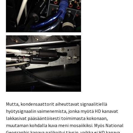
Mutta, kondensaattorit aiheuttavat signaalitiellä
hyötysignaalin vaimenemista, jonka myötä HD kanavat
lakkasivat pääsääntöisesti toimimasta kokonaan,
muutaman kohdalla kuva meni mosaiikiksi. Myös National
Geographic kanava palikoitui täysin, vaikka ei HD kanava