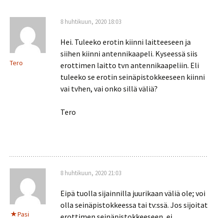
8 huhtikuun, 2020 18:03
Hei. Tuleeko erotin kiinni laitteeseen ja
siihen kiinni antennikaapeli. Kyseessä siis
Tero
erottimen laitto tvn antennikaapeliin. Eli
tuleeko se erotin seinäpistokkeeseen kiinni
vai tvhen, vai onko sillä väliä?
Tero
8 huhtikuun, 2020 21:03
Eipä tuolla sijainnilla juurikaan väliä ole; voi
olla seinäpistokkeessa tai tv:ssä. Jos sijoitat
Pasi
erottimen seinäpistokkeeseen, ei