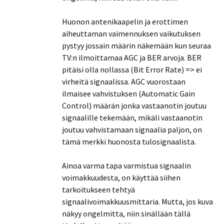
Huonon antenikaapelin ja erottimen
aiheuttaman vaimennuksen vaikutuksen
pystyy jossain määrin näkemään kun seuraa
TV:n ilmoittamaa AGC ja BER arvoja. BER
pitäisi olla nollassa (Bit Error Rate) => ei
virheitä signaalissa. AGC vuorostaan
ilmaisee vahvistuksen (Automatic Gain
Control) määrän jonka vastaanotin joutuu
signaalille tekemään, mikäli vastaanotin
joutuu vahvistamaan signaalia paljon, on
tämä merkki huonosta tulosignaalista.
Ainoa varma tapa varmistua signaalin
voimakkuudesta, on käyttää siihen
tarkoitukseen tehtyä
signaalivoimakkuusmittaria. Mutta, jos kuva
näkyy ongelmitta, niin sinällään tällä