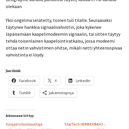
olekaan.
Yksi ongelma selätetty, toinen tuli tilalle. Seuraavaksi
täytynee hankkia signaalivahvistin, joka kykenee
läpäisemään kaapelimodeemin signaalin, tai sitten täytyy
tehdä toisenlainen kaapelointiratkaisu, jossa modeemi
ottaa netin vahvistimen ohitse, mikäli netti yhteensopivaa
vahvistinta ei löydy.
Jaa tämä:
Facebook
X
LinkedIn
Tumblr
Jakamistapoja
Aiheeseen liittyy
Suojaerotusmuuntaja
StarTech HDMM30MAO –