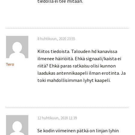
tiedolla ei tee mitään.
8 huhtikuun, 2020 23:55
Kiitos tiedoista. Talouden hd kanavissa
ilmenee häiriöitä. Ehkä signaali/kaista ei
Tero
riitä? Ehkä paras ratkaisu olisi kunnon
laadukas antennikaapeli ilman erotinta. Ja
toki mahdollisimman lyhyt kaapeli.
12 huhtikuun, 2020 11:39
Se kodin viimeinen pätkä on linjan lyhin