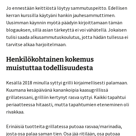
Jo ennestään keittiöstä löytyy sammutuspeitto. Edellisen
kerran kurssilla käytyäni hankin jauhesammuttimen.
Uusimman käynnin myötä päädyin kirjoittamaan tämän
blogauksen, sillä asian tärkeyttä ei voi vähätellä. Jokaisen
tulisi saada alkusammutuskoulutus, jotta hädän tullessa ei
tarvitse alkaa harjoitelmaan.
Henkilökohtainen kokemus
muistuttaa todellisuudesta
Kesällä 2018 minulla syttyi grilli kirjaimellisesti palamaan.
Kuumana kesäpäivänä kanankoipia kaasugrillissä
grillatessani, grilliin kertynyt rasva syttyi. Kaikki tapahtui
periaatteessa hitaasti, mutta tapahtumien eteneminen oli
rivakkaa.
Erinäisiä tuotteita grillatessa putoaa rasvaa/marinadia,
josta osa palaa saman tien. Osa jää ritilään, osa putoaa