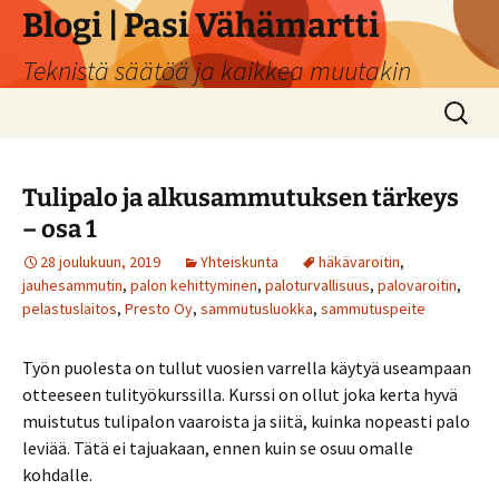
Siirry
Blogi | Pasi Vähämartti
sisältöön
Teknistä säätöä ja kaikkea muutakin
Haku:
Tulipalo ja alkusammutuksen tärkeys
– osa 1
28 joulukuun, 2019
Yhteiskunta
häkävaroitin
,
jauhesammutin
,
palon kehittyminen
,
paloturvallisuus
,
palovaroitin
,
pelastuslaitos
,
Presto Oy
,
sammutusluokka
,
sammutuspeite
Työn puolesta on tullut vuosien varrella käytyä useampaan
otteeseen tulityökurssilla. Kurssi on ollut joka kerta hyvä
muistutus tulipalon vaaroista ja siitä, kuinka nopeasti palo
leviää. Tätä ei tajuakaan, ennen kuin se osuu omalle
kohdalle.