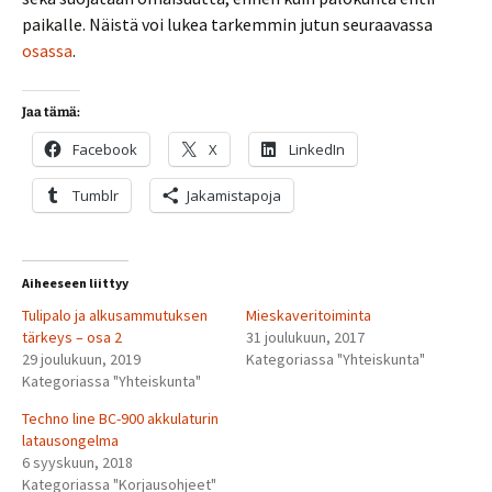
paikalle. Näistä voi lukea tarkemmin jutun seuraavassa
osassa
.
Jaa tämä:
Facebook
X
LinkedIn
Tumblr
Jakamistapoja
Aiheeseen liittyy
Tulipalo ja alkusammutuksen
Mieskaveritoiminta
tärkeys – osa 2
31 joulukuun, 2017
29 joulukuun, 2019
Kategoriassa "Yhteiskunta"
Kategoriassa "Yhteiskunta"
Techno line BC-900 akkulaturin
latausongelma
6 syyskuun, 2018
Kategoriassa "Korjausohjeet"