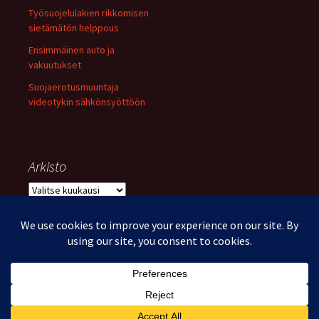
Työsuojelulakien rikkomisen
sietämätön helppous
Ensimmäinen auto ja
vakuutukset
Suojaerotusmuuntaja
videotykin sähkönsyöttöön
Arkisto
Arkisto
Voimanlähteenä WordPress