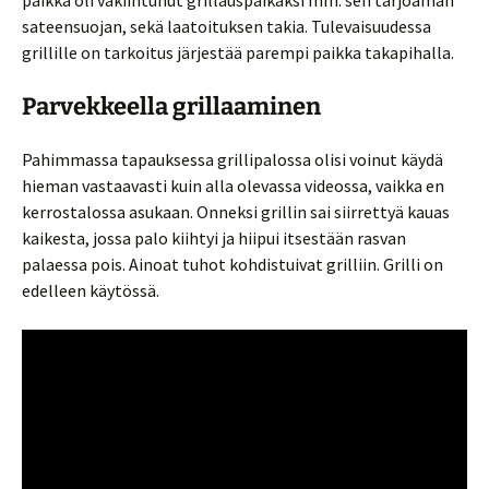
paikka oli vakiintunut grillauspaikaksi mm. sen tarjoaman
sateensuojan, sekä laatoituksen takia. Tulevaisuudessa
grillille on tarkoitus järjestää parempi paikka takapihalla.
Parvekkeella grillaaminen
Pahimmassa tapauksessa grillipalossa olisi voinut käydä
hieman vastaavasti kuin alla olevassa videossa, vaikka en
kerrostalossa asukaan. Onneksi grillin sai siirrettyä kauas
kaikesta, jossa palo kiihtyi ja hiipui itsestään rasvan
palaessa pois. Ainoat tuhot kohdistuivat grilliin. Grilli on
edelleen käytössä.