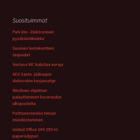
Suosituimmat
Park lite - Elektroninen
pysäköintikiekko
Suomen lentokenttien
taajuudet
Vuotava WC kuluttaa euroja
AEG Santo -jääkaapin
diskovalon korjausohje
Windows ohjelman
palauttaminen kuvaruudun
ulkopuolelta
Polttonesteiden hinnan
muodostuminen
United Office UAV 250 A1
paperisilppuri