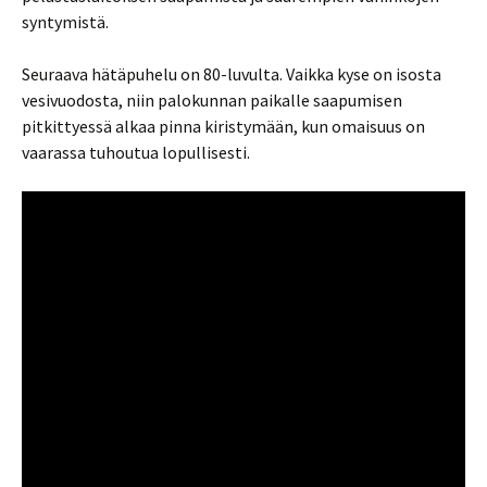
syntymistä.
Seuraava hätäpuhelu on 80-luvulta. Vaikka kyse on isosta
vesivuodosta, niin palokunnan paikalle saapumisen
pitkittyessä alkaa pinna kiristymään, kun omaisuus on
vaarassa tuhoutua lopullisesti.