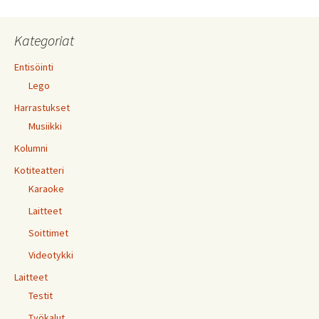
Kategoriat
Entisöinti
Lego
Harrastukset
Musiikki
Kolumni
Kotiteatteri
Karaoke
Laitteet
Soittimet
Videotykki
Laitteet
Testit
Työkalut