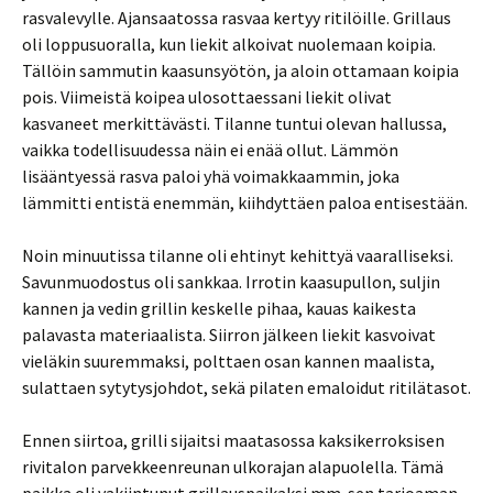
rasvalevylle. Ajansaatossa rasvaa kertyy ritilöille. Grillaus
oli loppusuoralla, kun liekit alkoivat nuolemaan koipia.
Tällöin sammutin kaasunsyötön, ja aloin ottamaan koipia
pois. Viimeistä koipea ulosottaessani liekit olivat
kasvaneet merkittävästi. Tilanne tuntui olevan hallussa,
vaikka todellisuudessa näin ei enää ollut. Lämmön
lisääntyessä rasva paloi yhä voimakkaammin, joka
lämmitti entistä enemmän, kiihdyttäen paloa entisestään.
Noin minuutissa tilanne oli ehtinyt kehittyä vaaralliseksi.
Savunmuodostus oli sankkaa. Irrotin kaasupullon, suljin
kannen ja vedin grillin keskelle pihaa, kauas kaikesta
palavasta materiaalista. Siirron jälkeen liekit kasvoivat
vieläkin suuremmaksi, polttaen osan kannen maalista,
sulattaen sytytysjohdot, sekä pilaten emaloidut ritilätasot.
Ennen siirtoa, grilli sijaitsi maatasossa kaksikerroksisen
rivitalon parvekkeenreunan ulkorajan alapuolella. Tämä