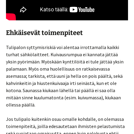
Ehkäisevät toimenpiteet
Tulipalon syttymisriskiä voi alentaa irrottamalla kaikki
turhat sähkölaitteet. Kuivausrumpua ei kannata jättää
yksin pyörimään. Myöskään kynttilöitä ei tule jättää yksin
palamaan. Myös oma huolellisuus on ratkaisevassa
asemassa; tarkista, että uuni ja hella on pois päältä, sekä
kahvinkeitin ja hiustenkuivaaja irti seinästä, kun et ole
kotona. Saunassa kiukaan lähellä tai päällä ei saa olla
mitään sinne kuulumatonta (esim. kuivumassa), kiukaan
ollessa päällä.
Jos tulipalo kuitenkin osuu omalle kohdalle, on olemassa
toimenpiteitä, joilla edesautetaan ihmisten pelastumista
sekä suojataan omaisuutta, ennen kuin palokunta ehtii