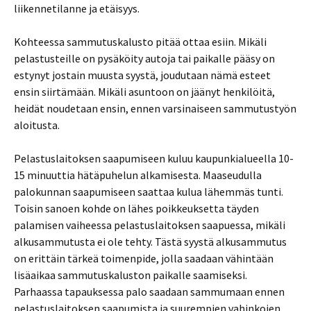
liikennetilanne ja etäisyys.
Kohteessa sammutuskalusto pitää ottaa esiin. Mikäli
pelastusteille on pysäköity autoja tai paikalle pääsy on
estynyt jostain muusta syystä, joudutaan nämä esteet
ensin siirtämään. Mikäli asuntoon on jäänyt henkilöitä,
heidät noudetaan ensin, ennen varsinaiseen sammutustyön
aloitusta.
Pelastuslaitoksen saapumiseen kuluu kaupunkialueella 10-
15 minuuttia hätäpuhelun alkamisesta. Maaseudulla
palokunnan saapumiseen saattaa kulua lähemmäs tunti.
Toisin sanoen kohde on lähes poikkeuksetta täyden
palamisen vaiheessa pelastuslaitoksen saapuessa, mikäli
alkusammutusta ei ole tehty. Tästä syystä alkusammutus
on erittäin tärkeä toimenpide, jolla saadaan vähintään
lisäaikaa sammutuskaluston paikalle saamiseksi.
Parhaassa tapauksessa palo saadaan sammumaan ennen
pelastuslaitoksen saapumista ja suurempien vahinkojen