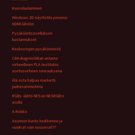
Kuorolaulaminen
Windows 3D-näyttötila pimensi
HDMI-lähdön
Pysäköintisovelluksen
kustannukset
Keskustojen pysäköinnistä
C64 diagnostiikan antama
virheellinen PLA testitulos
asetusvirheen seurauksena
Älä osta halpaa marketti
jauhesammutinta
RGBs -lähtö NES:iin NESRGB:n
avulla
A-Rokko
Asunnon kunto heikkenee ja
vuokrat vain nousevat?!?