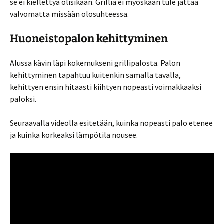
se ei kiellettyä olisikaan. Grilliä ei myöskään tule jättää
valvomatta missään olosuhteessa.
Huoneistopalon kehittyminen
Alussa kävin läpi kokemukseni grillipalosta. Palon
kehittyminen tapahtuu kuitenkin samalla tavalla,
kehittyen ensin hitaasti kiihtyen nopeasti voimakkaaksi
paloksi.
Seuraavalla videolla esitetään, kuinka nopeasti palo etenee
ja kuinka korkeaksi lämpötila nousee.