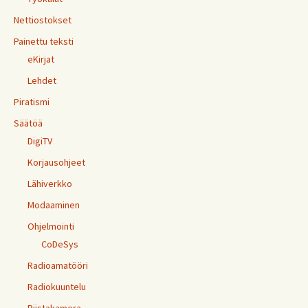
Nettiostokset
Painettu teksti
eKirjat
Lehdet
Piratismi
Säätöä
DigiTV
Korjausohjeet
Lähiverkko
Modaaminen
Ohjelmointi
CoDeSys
Radioamatööri
Radiokuuntelu