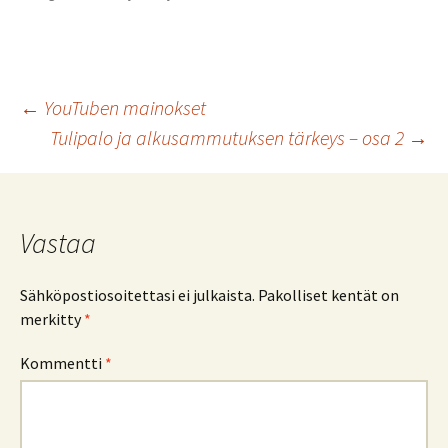
Artikkelien
←
YouTuben mainokset
Tulipalo ja alkusammutuksen tärkeys – osa 2
→
selaus
Vastaa
Sähköpostiosoitettasi ei julkaista.
Pakolliset kentät on
merkitty
*
Kommentti
*