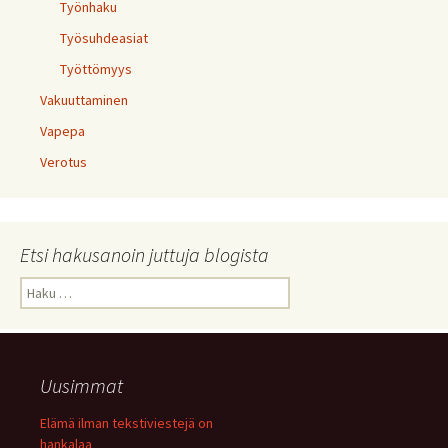
Työnhaku
Työsuhdeasiat
Työttömyys
Vakuuttaminen
Vapepa
Verotus
Etsi hakusanoin juttuja blogista
Haku:
Uusimmat
Elämä ilman tekstiviestejä on
hankalaa