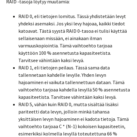
RAID -tasoja löytyy muutamia:
RAID 0, eli tietojen lomitus. Tässä yhdistetään levyt
yhdeksi asemaksi. Jos yksi levy hajoaa, kaikki tiedot
katoavat. Tästä syystä RAID 0-tasoa ei tulisi käyttää
sellaisenaan missään, ei ainakaan ilman
varmuuskopiointia. Tämä vaihtoehto tarjoaa
käyttöön 100 % asennetusta kapasiteetista.
Tarvitsee vähintään kaksi levyä.
RAID 1, eli tietojen peilaus. Tässä sama data
tallennetaan kahdelle levylle. Yhden levyn
hajoaminen ei vaikuta tallennettuun dataan. Tämä
vaihtoehto tarjoaa kahdella levyllä 50 % asennetusta
kapasiteetista. Tarvitsee vähintään kaksi levyä.
RAID 5, vähän kuin RAID 0, mutta sisältää lisäksi
pariteetti data levyn, jolloin minkä tahansa
yksittäisen levyn hajoaminen ei kadota tietoja. Tämä
vaihtoehto tarjoaa C * (N-1) kokoisen kapasiteetin,
esimerkiksi kolmella levyllä toteutettuna 66 %