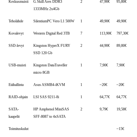
Keskusmuisti
G.Skill Ares DDR3
2
47,90€
95,80€
1333MHz 2x4Gb
Teholähde
SilentiumPC Vero L1 500W
1
49,90€
49,90€
Kovalevyt
Western Digital Red 3TB
7
113,90€
797,30€
SSD-levyt
Kingston HyperX FURY
2
44,90€
89,80€
SSD 120 Gb
USB-muisti
Kingston DataTraveller
1
7,90€
7,90€
micro 8GB
Etähallinta
Asus ASMB4-iKVM
1
~20€
~20€
RAID-ohjain
LSI SAS 9211-8i
1
64,77€
64,77€
SATA-
HP Amphenol MiniSAS
2
9,79€
19,58€
kaapelit
SFF-8087 to 4xSATA
Toimituskulut
~15€