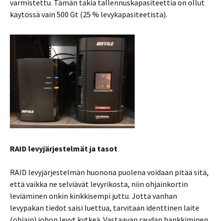
varmistettu. Tämän takia tallennuskapasiteettia on ollut
käytössä vain 500 Gt (25 % levykapasiteetista).
RAID levyjärjestelmät ja tasot
RAID levyjärjestelmän huonona puolena voidaan pitää sitä,
että vaikka ne selviävät levyrikosta, niin ohjainkortin
leviäminen onkin kinkkisempi juttu. Jotta vanhan
levypakan tiedot saisi luettua, tarvitaan identtinen laite
(ohjain) johon levyt kytkeä. Vastaavan raudan hankkiminen