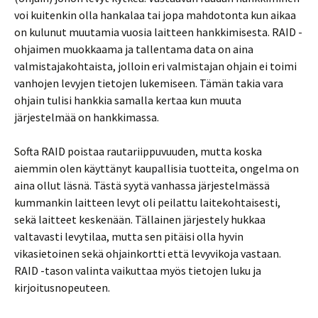
voi kuitenkin olla hankalaa tai jopa mahdotonta kun aikaa
on kulunut muutamia vuosia laitteen hankkimisesta. RAID -
ohjaimen muokkaama ja tallentama data on aina
valmistajakohtaista, jolloin eri valmistajan ohjain ei toimi
vanhojen levyjen tietojen lukemiseen. Tämän takia vara
ohjain tulisi hankkia samalla kertaa kun muuta
järjestelmää on hankkimassa.
Softa RAID poistaa rautariippuvuuden, mutta koska
aiemmin olen käyttänyt kaupallisia tuotteita, ongelma on
aina ollut läsnä. Tästä syytä vanhassa järjestelmässä
kummankin laitteen levyt oli peilattu laitekohtaisesti,
sekä laitteet keskenään. Tällainen järjestely hukkaa
valtavasti levytilaa, mutta sen pitäisi olla hyvin
vikasietoinen sekä ohjainkortti että levyvikoja vastaan.
RAID -tason valinta vaikuttaa myös tietojen luku ja
kirjoitusnopeuteen.