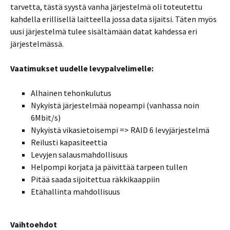
tarvetta, tästä syystä vanha järjestelmä oli toteutettu
kahdella erillisellä laitteella jossa data sijaitsi. Täten myös
uusi järjestelmä tulee sisältämään datat kahdessa eri
järjestelmässä.
Vaatimukset uudelle levypalvelimelle:
Alhainen tehonkulutus
Nykyistä järjestelmää nopeampi (vanhassa noin
6Mbit/s)
Nykyistä vikasietoisempi => RAID 6 levyjärjestelmä
Reilusti kapasiteettia
Levyjen salausmahdollisuus
Helpompi korjata ja päivittää tarpeen tullen
Pitää saada sijoitettua räkkikaappiin
Etähallinta mahdollisuus
Vaihtoehdot