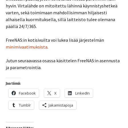
hyvin. Virtalähde on mitoitettu lähinnä käynnistyshetkeä
varten, sekä toimimaan mahdollisimman hiljaisesti
alhaisella kuormituksella, sillä laitteisto tulee olemana
päällä 24/7/365.
FreeNAS:in kotisivuilta voi lukea lisää järjestelmän
minimivaatimuksista
.
Jutun seuraavassa osassa käsittelen FreeNAS:in asennusta
ja parametrointia.
Jaa tämä:
Facebook
X
LinkedIn
Tumblr
Jakamistapoja
Aiheeseen liittyy