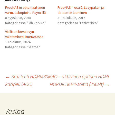
FreeNAS:in automaattinen
FreeNAS – osa 2: Levypakan ja
varmuuskopiointi Rsync:llä
datasetin luominen
8 syyskuun, 2018
31 joulukuun, 2016
Kategoriassa "Lähiverkko"
Kategoriassa "Lähiverkko"
Viallisen kovalevyn
vaihtaminen TrueNAS:ssa
13 elokuun, 2024
Kategoriassa "Säätöä"
Artikkelien
←
StarTech HDMM30MAO – aktiivinen optinen HDMI
kaapeli (AOC)
NORDIC MP4-soitin (256Mt)
→
selaus
Vastaa