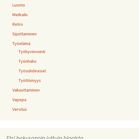
Luonto
Matkailu
Retro
Sijoittaminen
Työelämä
Työhyvinvointi
Työnhaku
Työsuhdeasiat
Työttömyys
Vakuuttaminen
Vapepa
Verotus
Etsi hakusanoin juttuja blogista