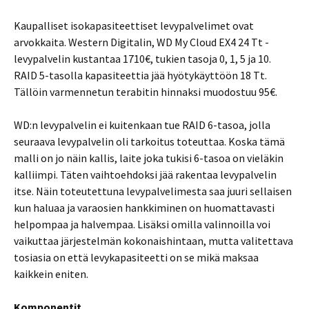
Kaupalliset isokapasiteettiset levypalvelimet ovat
arvokkaita. Western Digitalin, WD My Cloud EX4 24 Tt -
levypalvelin kustantaa 1710€, tukien tasoja 0, 1, 5 ja 10.
RAID 5-tasolla kapasiteettia jää hyötykäyttöön 18 Tt.
Tällöin varmennetun terabitin hinnaksi muodostuu 95€.
WD:n levypalvelin ei kuitenkaan tue RAID 6-tasoa, jolla
seuraava levypalvelin oli tarkoitus toteuttaa. Koska tämä
malli on jo näin kallis, laite joka tukisi 6-tasoa on vieläkin
kalliimpi. Täten vaihtoehdoksi jää rakentaa levypalvelin
itse. Näin toteutettuna levypalvelimesta saa juuri sellaisen
kun haluaa ja varaosien hankkiminen on huomattavasti
helpompaa ja halvempaa. Lisäksi omilla valinnoilla voi
vaikuttaa järjestelmän kokonaishintaan, mutta valitettava
tosiasia on että levykapasiteetti on se mikä maksaa
kaikkein eniten.
Komponentit