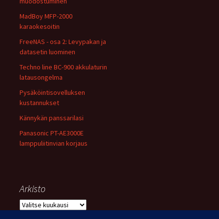
muodostuminen
MadBoy MFP-2000
karaokesoitin
FreeNAS - osa 2: Levypakan ja
datasetin luominen
Techno line BC-900 akkulaturin
latausongelma
Pysäköintisovelluksen
kustannukset
Kännykän panssarilasi
Panasonic PT-AE3000E
lamppuliitinvian korjaus
Arkisto
Arkisto