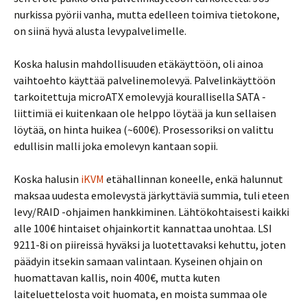
nurkissa pyörii vanha, mutta edelleen toimiva tietokone,
on siinä hyvä alusta levypalvelimelle.
Koska halusin mahdollisuuden etäkäyttöön, oli ainoa
vaihtoehto käyttää palvelinemolevyä. Palvelinkäyttöön
tarkoitettuja microATX emolevyjä kourallisella SATA -
liittimiä ei kuitenkaan ole helppo löytää ja kun sellaisen
löytää, on hinta huikea (~600€). Prosessoriksi on valittu
edullisin malli joka emolevyn kantaan sopii.
Koska halusin
iKVM
etähallinnan koneelle, enkä halunnut
maksaa uudesta emolevystä järkyttäviä summia, tuli eteen
levy/RAID -ohjaimen hankkiminen. Lähtökohtaisesti kaikki
alle 100€ hintaiset ohjainkortit kannattaa unohtaa. LSI
9211-8i on piireissä hyväksi ja luotettavaksi kehuttu, joten
päädyin itsekin samaan valintaan. Kyseinen ohjain on
huomattavan kallis, noin 400€, mutta kuten
laiteluettelosta voit huomata, en moista summaa ole