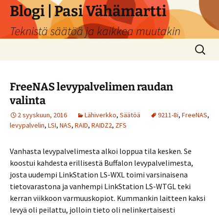
Siirry
Blogi | Pasi Vähämartti
sisältöön
Teknistä säätöä ja kaikkea muutakin
Haku:
FreeNAS levypalvelimen raudan
valinta
2 syyskuun, 2016
Lähiverkko
,
Säätöä
9211-8i
,
FreeNAS
,
levypalvelin
,
LSI
,
NAS
,
RAID
,
RAIDZ2
,
ZFS
Vanhasta levypalvelimesta alkoi loppua tila kesken. Se
koostui kahdesta erillisestä Buffalon levypalvelimesta,
josta uudempi LinkStation LS-WXL toimi varsinaisena
tietovarastona ja vanhempi LinkStation LS-WTGL teki
kerran viikkoon varmuuskopiot. Kummankin laitteen kaksi
levyä oli peilattu, jolloin tieto oli nelinkertaisesti