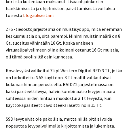
kortista kuitenkaan maksanut. Lisää ohjainkortin
hankkimisesta ja ohjelmiston päivittämisestä voi lukea
toisesta
blogauksestani
.
ZFS -tiedostojärjestelmä on muistisyöppö, mitä enemmän
keskusmuistia on, sitä parempi. Minimi muistinmäärä on 8
Gt, suositus vähintään 16 Gt. Koska entiseen
virtuaalipalvelimeen olin aikoinani ostanut 16 Gt muistia,
oli tämä puoli siltä osin kunnossa.
Kovalevyiksi valikoitui 7 kpl Western Digital RED 3 Tt, jotka
on tarkoitettu NAS käyttöön. 3 Tt mallit valikoituivat
kokonaishinnan perusteella. RAIDZ2 järjestelmässä on
kaksi pariteettilevyä, halvin kombinaatio levyjen määrä
suhteessa niiden hintaan muodostui 3 Tt levyistä, kun
käyttökapasiteettitavoitteeksi asetti noin 15 Tt.
SSD levyt eivät ole pakollisia, mutta niillä pitäisi voida
nopeuttaa levypalvelimelle kirjoittamista ja lukemista.