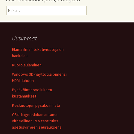
Haku:
Uusimmat
Elämä ilman tekstiviestejä on
hankalaa
Kuorolaulaminen
Windows 3D-näyttötila pimensi
HDMI-lähdön
Pysäköintisovelluksen
kustannukset
Keskustojen pysäköinnistä
C64 diagnostiikan antama
virheellinen PLA testitulos
asetusvirheen seurauksena