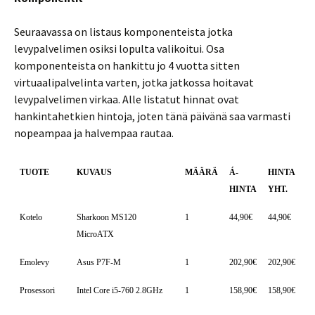
Seuraavassa on listaus komponenteista jotka
levypalvelimen osiksi lopulta valikoitui. Osa
komponenteista on hankittu jo 4 vuotta sitten
virtuaalipalvelinta varten, jotka jatkossa hoitavat
levypalvelimen virkaa. Alle listatut hinnat ovat
hankintahetkien hintoja, joten tänä päivänä saa varmasti
nopeampaa ja halvempaa rautaa.
TUOTE
KUVAUS
MÄÄRÄ
Á-
HINTA
HINTA
YHT.
Kotelo
Sharkoon MS120
1
44,90€
44,90€
MicroATX
Emolevy
Asus P7F-M
1
202,90€
202,90€
Prosessori
Intel Core i5-760 2.8GHz
1
158,90€
158,90€