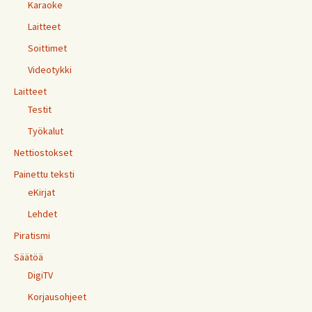
Karaoke
Laitteet
Soittimet
Videotykki
Laitteet
Testit
Työkalut
Nettiostokset
Painettu teksti
eKirjat
Lehdet
Piratismi
Säätöä
DigiTV
Korjausohjeet