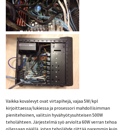
Vaikka kovalevyt ovat virtapihejä, vajaa 5W/kpl
kirjoittaessa/lukiessa ja prosessori mahdollisimman
pienitehoinen, valitsin hyvähyötysuhteisen 500W
teholähteen. Järjestelmä syö arviolta 60W verran tehoa
ollessaan päällä, joten teholähde riittää paremmin kuin