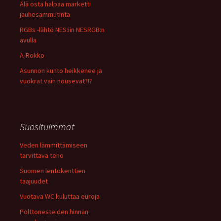
Älä osta halpaa marketti
jauhesammutinta
RGBs -lähtö NES:iin NESRGB:n
avulla
A-Rokko
Asunnon kunto heikkenee ja
vuokrat vain nousevat?!?
Suosituimmat
Veden lämmittämiseen
tarvittava teho
Suomen lentokenttien
taajuudet
Vuotava WC kuluttaa euroja
Polttonesteiden hinnan