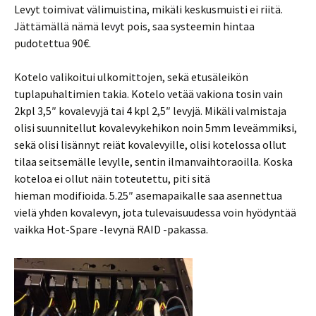
Levyt toimivat välimuistina, mikäli keskusmuisti ei riitä.
Jättämällä nämä levyt pois, saa systeemin hintaa
pudotettua 90€.
Kotelo valikoitui ulkomittojen, sekä etusäleikön
tuplapuhaltimien takia. Kotelo vetää vakiona tosin vain
2kpl 3,5″ kovalevyjä tai 4 kpl 2,5″ levyjä. Mikäli valmistaja
olisi suunnitellut kovalevykehikon noin 5mm leveämmiksi,
sekä olisi lisännyt reiät kovalevyille, olisi kotelossa ollut
tilaa seitsemälle levylle, sentin ilmanvaihtoraoilla. Koska
koteloa ei ollut näin toteutettu, piti sitä
hieman modifioida. 5.25″ asemapaikalle saa asennettua
vielä yhden kovalevyn, jota tulevaisuudessa voin hyödyntää
vaikka Hot-Spare -levynä RAID -pakassa.