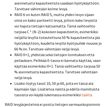
asennetusta kapasiteetista saadaan hyötykäyttöön.
Tarvitsee vähintään kolme levyä.
RAID 6 on kuten RAID 5, mutta yhden levyn sijaan
siinä on kaksi pariteetti levyä, jolloin kaksi levyistä
voi hajota tietojen katoamatta. Tämä vaihtoehto
tarjoaa C * (N-2) kokoisen kapasiteetin, esimerkiksi
neljällä levyllä toteutettuna 50 % kapasiteetista jää
hyötykäyttöön, kuudella levyllä hyötysuhde nousee jo
66 %:iin. Tarvitsee vähintään neljä levyä.
RAID 0+1, yhdistää sekä tietojen lomituksen että
peilauksen. Pelkkää 0-tasoa ei kannata käyttää, vaan
käyttää esimerkiksi 0+1. Tämä vaihtoehto tarjoaa 50
% asennetusta kapasiteetista. Tarvitsee vähintään
neljä levyä.
Lisäksi löytyy tasot 10, 50 ja 60, joita en tässä ala
käymään läpi. Lisätietoa näistä ja edellä mainituista
tasoista voi käydä lukemassa esimerkiksi
täältä
.
RAID levyjärjestelmä ei poista tietojen varmuuskopioinnin