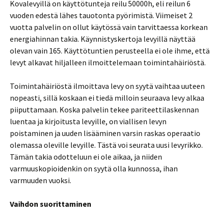
Kovalevyillä on käyttötunteja reilu 50000h, eli reilun 6
vuoden edestä lähes tauotonta pyörimistä. Viimeiset 2
vuotta palvelin on ollut käytössä vain tarvittaessa korkean
energiahinnan takia. Käynnistyskertoja levyillä näyttää
olevan vain 165. Käyttötuntien perusteella ei ole ihme, että
levyt alkavat hiljalleen ilmoittelemaan toimintahäiriöstä.
Toimintahäiriöstä ilmoittava levy on syytä vaihtaa uuteen
nopeasti, sillä koskaan ei tiedä milloin seuraava levy alkaa
piiputtamaan. Koska palvelin tekee pariteettilaskennan
luentaa ja kirjoitusta levyille, on viallisen levyn
poistaminen ja uuden lisääminen varsin raskas operaatio
olemassa oleville levyille. Tästä voi seurata uusi levyrikko.
Tämän takia odotteluun ei ole aikaa, ja niiden
varmuuskopioidenkin on syytä olla kunnossa, ihan
varmuuden vuoksi.
Vaihdon suorittaminen