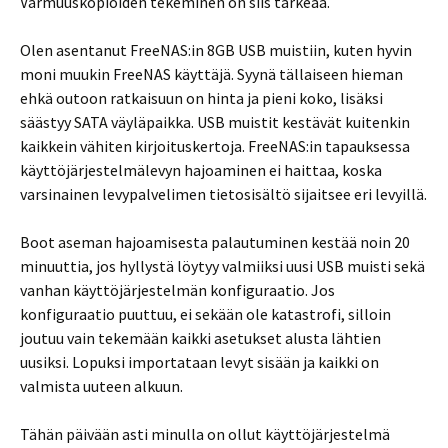
Varmuuskopioiden tekeminen on siis tärkeää.
Olen asentanut FreeNAS:in 8GB USB muistiin, kuten hyvin
moni muukin FreeNAS käyttäjä. Syynä tällaiseen hieman
ehkä outoon ratkaisuun on hinta ja pieni koko, lisäksi
säästyy SATA väyläpaikka. USB muistit kestävät kuitenkin
kaikkein vähiten kirjoituskertoja. FreeNAS:in tapauksessa
käyttöjärjestelmälevyn hajoaminen ei haittaa, koska
varsinainen levypalvelimen tietosisältö sijaitsee eri levyillä.
Boot aseman hajoamisesta palautuminen kestää noin 20
minuuttia, jos hyllystä löytyy valmiiksi uusi USB muisti sekä
vanhan käyttöjärjestelmän konfiguraatio. Jos
konfiguraatio puuttuu, ei sekään ole katastrofi, silloin
joutuu vain tekemään kaikki asetukset alusta lähtien
uusiksi. Lopuksi importataan levyt sisään ja kaikki on
valmista uuteen alkuun.
Tähän päivään asti minulla on ollut käyttöjärjestelmä