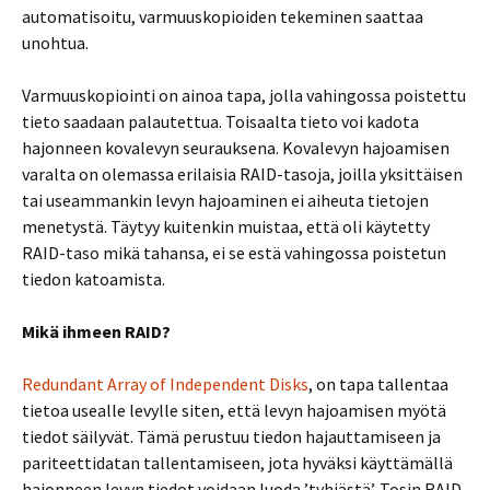
automatisoitu, varmuuskopioiden tekeminen saattaa
unohtua.
Varmuuskopiointi on ainoa tapa, jolla vahingossa poistettu
tieto saadaan palautettua. Toisaalta tieto voi kadota
hajonneen kovalevyn seurauksena. Kovalevyn hajoamisen
varalta on olemassa erilaisia RAID-tasoja, joilla yksittäisen
tai useammankin levyn hajoaminen ei aiheuta tietojen
menetystä. Täytyy kuitenkin muistaa, että oli käytetty
RAID-taso mikä tahansa, ei se estä vahingossa poistetun
tiedon katoamista.
Mikä ihmeen RAID?
Redundant Array of Independent Disks
, on tapa tallentaa
tietoa usealle levylle siten, että levyn hajoamisen myötä
tiedot säilyvät. Tämä perustuu tiedon hajauttamiseen ja
pariteettidatan tallentamiseen, jota hyväksi käyttämällä
hajonneen levyn tiedot voidaan luoda ’tyhjästä’. Tosin RAID