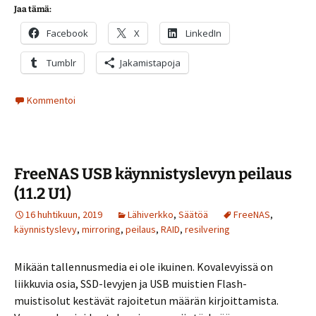
Jaa tämä:
Facebook
X
LinkedIn
Tumblr
Jakamistapoja
Kommentoi
FreeNAS USB käynnistyslevyn peilaus
(11.2 U1)
16 huhtikuun, 2019
Lähiverkko
,
Säätöä
FreeNAS
,
käynnistyslevy
,
mirroring
,
peilaus
,
RAID
,
resilvering
Mikään tallennusmedia ei ole ikuinen. Kovalevyissä on
liikkuvia osia, SSD-levyjen ja USB muistien Flash-
muistisolut kestävät rajoitetun määrän kirjoittamista.