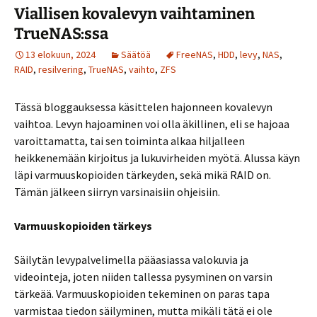
Viallisen kovalevyn vaihtaminen
TrueNAS:ssa
13 elokuun, 2024
Säätöä
FreeNAS
,
HDD
,
levy
,
NAS
,
RAID
,
resilvering
,
TrueNAS
,
vaihto
,
ZFS
Tässä bloggauksessa käsittelen hajonneen kovalevyn
vaihtoa. Levyn hajoaminen voi olla äkillinen, eli se hajoaa
varoittamatta, tai sen toiminta alkaa hiljalleen
heikkenemään kirjoitus ja lukuvirheiden myötä. Alussa käyn
läpi varmuuskopioiden tärkeyden, sekä mikä RAID on.
Tämän jälkeen siirryn varsinaisiin ohjeisiin.
Varmuuskopioiden tärkeys
Säilytän levypalvelimella pääasiassa valokuvia ja
videointeja, joten niiden tallessa pysyminen on varsin
tärkeää. Varmuuskopioiden tekeminen on paras tapa
varmistaa tiedon säilyminen, mutta mikäli tätä ei ole