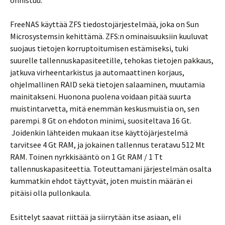
onnistuu.
FreeNAS käyttää ZFS tiedostojärjestelmää, joka on Sun
Microsystemsin kehittämä. ZFS:n ominaisuuksiin kuuluvat
suojaus tietojen korruptoitumisen estämiseksi, tuki
suurelle tallennuskapasiteetille, tehokas tietojen pakkaus,
jatkuva virheentarkistus ja automaattinen korjaus,
ohjelmallinen RAID sekä tietojen salaaminen, muutamia
mainitakseni. Huonona puolena voidaan pitää suurta
muistintarvetta, mitä enemmän keskusmuistia on, sen
parempi. 8 Gt on ehdoton minimi, suositeltava 16 Gt.
Joidenkin lähteiden mukaan itse käyttöjärjestelmä
tarvitsee 4 Gt RAM, ja jokainen tallennus teratavu 512 Mt
RAM. Toinen nyrkkisääntö on 1 Gt RAM / 1 Tt
tallennuskapasiteettia. Toteuttamani järjestelmän osalta
kummatkin ehdot täyttyvät, joten muistin määrän ei
pitäisi olla pullonkaula.
Esittelyt saavat riittää ja siirrytään itse asiaan, eli