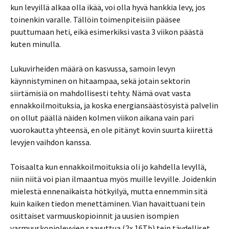
kun levyillä alkaa olla ikää, voi olla hyvä hankkia levy, jos
toinenkin varalle. Tällöin toimenpiteisiin pääsee
puuttumaan heti, eikä esimerkiksi vasta 3 viikon päästä
kuten minulla.
Lukuvirheiden määrä on kasvussa, samoin levyn
käynnistyminen on hitaampaa, sekä jotain sektorin
siirtämisiä on mahdollisesti tehty. Nämä ovat vasta
ennakkoilmoituksia, ja koska energiansäästösyistä palvelin
on ollut päällä näiden kolmen viikon aikana vain pari
vuorokautta yhteensä, en ole pitänyt kovin suurta kiirettä
levyjen vaihdon kanssa.
Toisaalta kun ennakkoilmoituksia oli jo kahdella levyllä,
niin niitä voi pian ilmaantua myös muille levyille. Joidenkin
mielestä ennenaikaista hötkyilyä, mutta ennemmin sitä
kuin kaiken tiedon menettäminen. Vian havaittuani tein
osittaiset varmuuskopioinnit ja uusien isompien
varmuuskopiolevyjen saavuttua (2x 16Tb) tein täydelliset