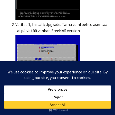
Valitse 1, Install/Upgrade. Tämä vaihtoehto asentaa
tai päivittää vanhan FreeNAS version.
Tämän jälkeen valitaan mille levylle
palvelinohjelmisto asennetaan. Valmistajan suositus
on USB muisti, jonka tulee olla kooltaan vähintään 8
Gt. Tässä tapauksessa USB muisti löytyy asemasta
da7.