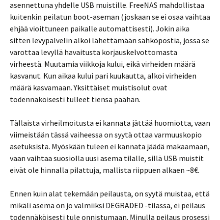
asennettuna yhdelle USB muistille. FreeNAS mahdollistaa
kuitenkin peilatun boot-aseman (joskaan se ei osaa vaihtaa
ehjää vioittuneen paikalle automattisesti). Jokin aika
sitten levypalvelin alkoi lähettämään sähköpostia, jossa se
varottaa levyllä havaitusta korjauskelvottomasta
virheestä. Muutamia viikkoja kului, eikä virheiden määrä
kasvanut. Kun aikaa kului pari kuukautta, alkoi virheiden
määrä kasvamaan. Yksittäiset muistisolut ovat
todennäköisesti tulleet tiensä päähän.
Tällaista virheilmoitusta ei kannata jättää huomiotta, vaan
viimeistään tässä vaiheessa on syytä ottaa varmuuskopio
asetuksista. Myöskään tuleen ei kannata jäädä makaamaan,
vaan vaihtaa suosiolla uusi asema tilalle, sillä USB muistit
eivät ole hinnalla pilattuja, mallista riippuen alkaen ~8€.
Ennen kuin alat tekemään peilausta, on syytä muistaa, että
mikäli asema on jo valmiiksi DEGRADED -tilassa, ei peilaus
todennäköisesti tule onnistumaan. Minulla peilaus prosessi