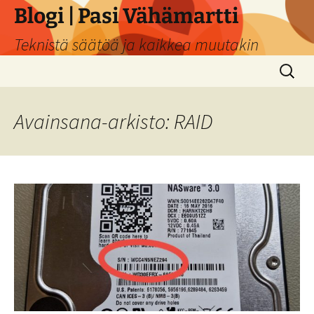
Siirry
Blogi | Pasi Vähämartti
sisältöön
Teknistä säätöä ja kaikkea muutakin
Haku:
Avainsana-arkisto: RAID