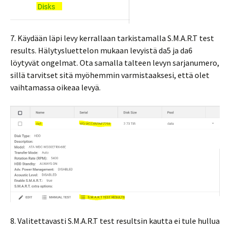
7. Käydään läpi levy kerrallaan tarkistamalla S.M.A.R.T test
results. Hälytysluettelon mukaan levyistä da5 ja da6
löytyvät ongelmat. Ota samalla talteen levyn sarjanumero,
sillä tarvitset sitä myöhemmin varmistaaksesi, että olet
vaihtamassa oikeaa levyä.
8. Valitettavasti S.M.A.R.T test resultsin kautta ei tule hullua