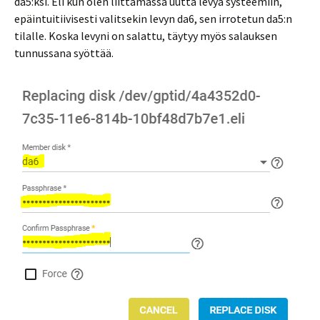
da5:ksi. Eli kun olen liittämässä uutta levyä systeemiin,
epäintuitiivisesti valitsekin levyn da6, sen irrotetun da5:n
tilalle. Koska levyni on salattu, täytyy myös salauksen
tunnussana syöttää.