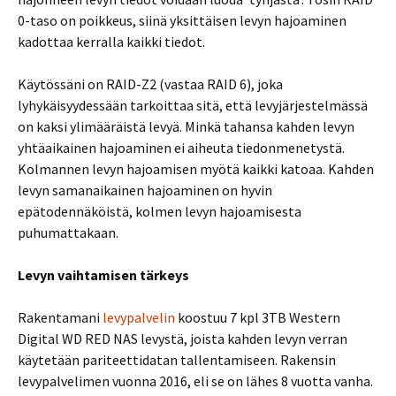
0-taso on poikkeus, siinä yksittäisen levyn hajoaminen
kadottaa kerralla kaikki tiedot.
Käytössäni on RAID-Z2 (vastaa RAID 6), joka
lyhykäisyydessään tarkoittaa sitä, että levyjärjestelmässä
on kaksi ylimääräistä levyä. Minkä tahansa kahden levyn
yhtäaikainen hajoaminen ei aiheuta tiedonmenetystä.
Kolmannen levyn hajoamisen myötä kaikki katoaa. Kahden
levyn samanaikainen hajoaminen on hyvin
epätodennäköistä, kolmen levyn hajoamisesta
puhumattakaan.
Levyn vaihtamisen tärkeys
Rakentamani
levypalvelin
koostuu 7 kpl 3TB Western
Digital WD RED NAS levystä, joista kahden levyn verran
käytetään pariteettidatan tallentamiseen. Rakensin
levypalvelimen vuonna 2016, eli se on lähes 8 vuotta vanha.