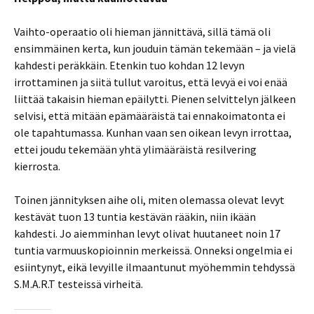
Vaihto-operaatio oli hieman jännittävä, sillä tämä oli
ensimmäinen kerta, kun jouduin tämän tekemään – ja vielä
kahdesti peräkkäin. Etenkin tuo kohdan 12 levyn
irrottaminen ja siitä tullut varoitus, että levyä ei voi enää
liittää takaisin hieman epäilytti. Pienen selvittelyn jälkeen
selvisi, että mitään epämääräistä tai ennakoimatonta ei
ole tapahtumassa. Kunhan vaan sen oikean levyn irrottaa,
ettei joudu tekemään yhtä ylimääräistä resilvering
kierrosta.
Toinen jännityksen aihe oli, miten olemassa olevat levyt
kestävät tuon 13 tuntia kestävän rääkin, niin ikään
kahdesti. Jo aiemminhan levyt olivat huutaneet noin 17
tuntia varmuuskopioinnin merkeissä. Onneksi ongelmia ei
esiintynyt, eikä levyille ilmaantunut myöhemmin tehdyssä
S.M.A.R.T testeissä virheitä.