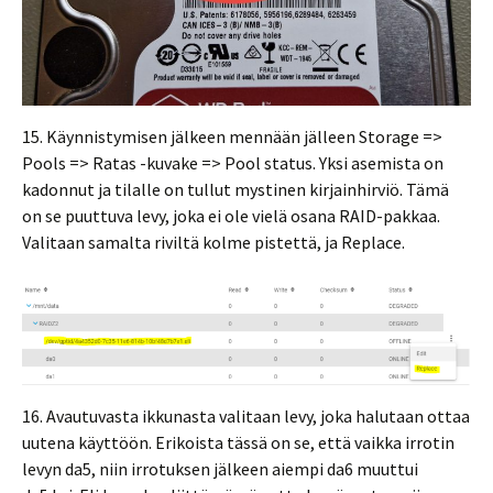
15. Käynnistymisen jälkeen mennään jälleen Storage =>
Pools => Ratas -kuvake => Pool status. Yksi asemista on
kadonnut ja tilalle on tullut mystinen kirjainhirviö. Tämä
on se puuttuva levy, joka ei ole vielä osana RAID-pakkaa.
Valitaan samalta riviltä kolme pistettä, ja Replace.
16. Avautuvasta ikkunasta valitaan levy, joka halutaan ottaa
uutena käyttöön. Erikoista tässä on se, että vaikka irrotin
levyn da5, niin irrotuksen jälkeen aiempi da6 muuttui