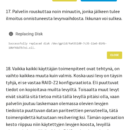
17. Palvelin rouskuttaa noin minuutin, jonka jälkeen tulee
ilmoitus onnistuneesta levynvaihdosta. Ikkunan voi sulkea.
18. Vaikka kaikki käyttäjän toimenpiteet ovat tehtynä, on
vaihto kaikkea muuta kuin valmis. Koska uusi levy on täysin
tyhjä, ei se vastaa RAID-Z2 konfiguraatiota. Eli puuttuvat
tiedot on kopioitava muilta levyiltä. Toisaalta muut levyt
eivät sisällä sitä tietoa mitä tällä levyllä pitäisi olla, vaan
palvelin joutuu laskemaan olemassa olevien levyjen
tiedoista puuttuvan datan pariteettien perusteella, tätä
toimenpidettä kutsutaan resilvering:ksi. Tämän operaation
kesto riippuu niin käytettyjen levyjen koosta, levyillä