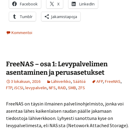
Facebook
X
LinkedIn
Tumblr
Jakamistapoja
Kommentoi
FreeNAS – osa 1: Levypalvelimen
asentaminen ja perusasetukset
3 lokakuun, 2016
Lähiverkko
,
Säätöä
AFP
,
FreeNAS
,
FTP
,
iSCSI
,
levypalvelin
,
NFS
,
RAID
,
SMB
,
ZFS
FreeNAS on täysin ilmainen palvelinohjelmisto, jonka voi
asentaa lähes kaikenlaisen raudan päälle jakamaan
tiedostoja lähiverkkoon. Lyhyesti sanottuna kyse on
levypalvelimesta, eli NAS:sta (Netowork Attached Storage).