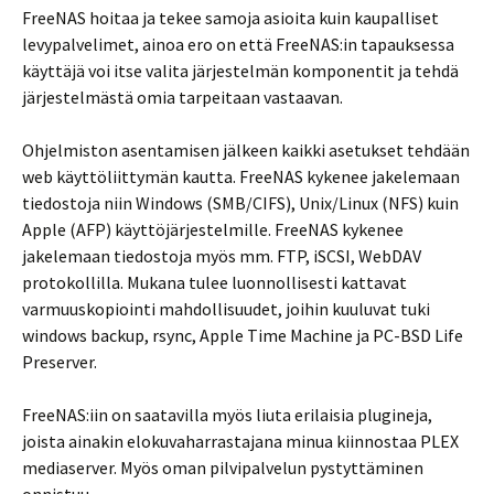
FreeNAS hoitaa ja tekee samoja asioita kuin kaupalliset
levypalvelimet, ainoa ero on että FreeNAS:in tapauksessa
käyttäjä voi itse valita järjestelmän komponentit ja tehdä
järjestelmästä omia tarpeitaan vastaavan.
Ohjelmiston asentamisen jälkeen kaikki asetukset tehdään
web käyttöliittymän kautta. FreeNAS kykenee jakelemaan
tiedostoja niin Windows (SMB/CIFS), Unix/Linux (NFS) kuin
Apple (AFP) käyttöjärjestelmille. FreeNAS kykenee
jakelemaan tiedostoja myös mm. FTP, iSCSI, WebDAV
protokollilla. Mukana tulee luonnollisesti kattavat
varmuuskopiointi mahdollisuudet, joihin kuuluvat tuki
windows backup, rsync, Apple Time Machine ja PC-BSD Life
Preserver.
FreeNAS:iin on saatavilla myös liuta erilaisia plugineja,
joista ainakin elokuvaharrastajana minua kiinnostaa PLEX
mediaserver. Myös oman pilvipalvelun pystyttäminen