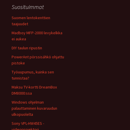
Suosituimmat
Suomen lentokenttien
taajuudet
Madboy MFP-2000 levykelkka
ei aukea
DIY taulun ripustin
PowerAnt pörssisähkö ohjattu
pistoke
Työuupumus, kuinka sen
tunnistaa?
Maksu TV-kortti DreamBox
DM8000:ssa
Windows ohjelman
palauttaminen kuvaruudun
ulkopuolelta
Sony VPL-HW45ES -
videoprojektori