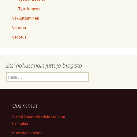
Työttömyys
Vakuuttaminen
Vapepa
Verotus
Etsi hakusanoin juttuja blogista
Haku:
Uusimmat
Elämä ilman tekstiviestejä on
hankalaa
Kuorolaulaminen