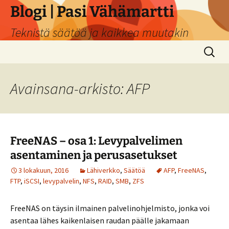
Siirry
Blogi | Pasi Vähämartti
sisältöön
Teknistä säätöä ja kaikkea muutakin
Haku:
Avainsana-arkisto: AFP
FreeNAS – osa 1: Levypalvelimen
asentaminen ja perusasetukset
3 lokakuun, 2016
Lähiverkko
,
Säätöä
AFP
,
FreeNAS
,
FTP
,
iSCSI
,
levypalvelin
,
NFS
,
RAID
,
SMB
,
ZFS
FreeNAS on täysin ilmainen palvelinohjelmisto, jonka voi
asentaa lähes kaikenlaisen raudan päälle jakamaan