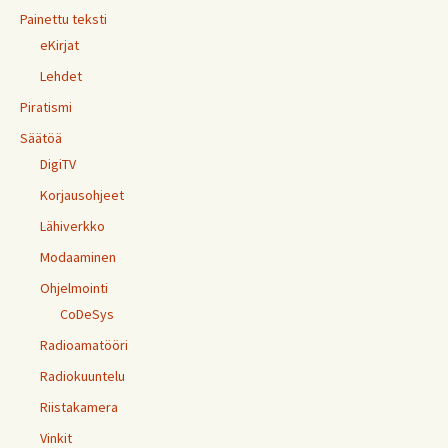
Painettu teksti
eKirjat
Lehdet
Piratismi
Säätöä
DigiTV
Korjausohjeet
Lähiverkko
Modaaminen
Ohjelmointi
CoDeSys
Radioamatööri
Radiokuuntelu
Riistakamera
Vinkit