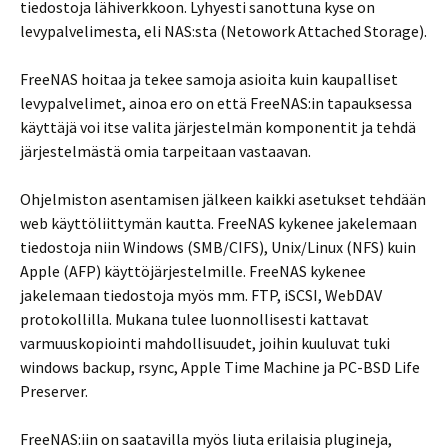
tiedostoja lähiverkkoon. Lyhyesti sanottuna kyse on
levypalvelimesta, eli NAS:sta (Netowork Attached Storage).
FreeNAS hoitaa ja tekee samoja asioita kuin kaupalliset
levypalvelimet, ainoa ero on että FreeNAS:in tapauksessa
käyttäjä voi itse valita järjestelmän komponentit ja tehdä
järjestelmästä omia tarpeitaan vastaavan.
Ohjelmiston asentamisen jälkeen kaikki asetukset tehdään
web käyttöliittymän kautta. FreeNAS kykenee jakelemaan
tiedostoja niin Windows (SMB/CIFS), Unix/Linux (NFS) kuin
Apple (AFP) käyttöjärjestelmille. FreeNAS kykenee
jakelemaan tiedostoja myös mm. FTP, iSCSI, WebDAV
protokollilla. Mukana tulee luonnollisesti kattavat
varmuuskopiointi mahdollisuudet, joihin kuuluvat tuki
windows backup, rsync, Apple Time Machine ja PC-BSD Life
Preserver.
FreeNAS:iin on saatavilla myös liuta erilaisia plugineja,