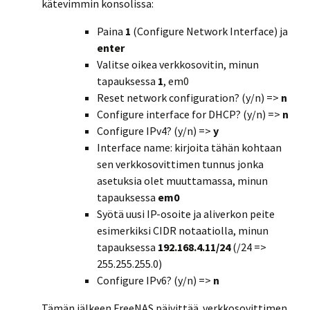
kätevimmin konsolissa:
Paina
1
(Configure Network Interface) ja
enter
Valitse oikea verkkosovitin, minun
tapauksessa
1
, em0
Reset network configuration? (y/n) =>
n
Configure interface for DHCP? (y/n) =>
n
Configure IPv4? (y/n) =>
y
Interface name: kirjoita tähän kohtaan
sen verkkosovittimen tunnus jonka
asetuksia olet muuttamassa, minun
tapauksessa
em0
Syötä uusi IP-osoite ja aliverkon peite
esimerkiksi CIDR notaatiolla, minun
tapauksessa
192.168.4.11/24
(/24 =>
255.255.255.0)
Configure IPv6? (y/n) =>
n
Tämän jälkeen FreeNAS päivittää verkkosovittimen