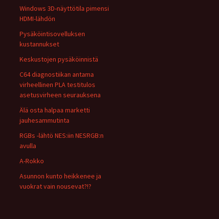
Windows 3D-näyttötila pimensi
HDMI-lähdön
Pysäköintisovelluksen
kustannukset
Keskustojen pysäköinnistä
C64 diagnostiikan antama
virheellinen PLA testitulos
asetusvirheen seurauksena
Älä osta halpaa marketti
jauhesammutinta
RGBs -lähtö NES:iin NESRGB:n
avulla
A-Rokko
Asunnon kunto heikkenee ja
vuokrat vain nousevat?!?