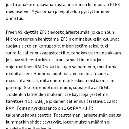
joista ainakin elokuvaharrastajana minua kiinnostaa PLEX
mediaserver. Myös oman pilvipalvelun pystyttäminen
onnistuu.
FreeNAS käyttää ZFS tiedostojärjestelmää, joka on Sun
Microsystemsin kehittämä. ZFS:n ominaisuuksiin kuuluvat
suojaus tietojen korruptoitumisen estämiseksi, tuki
suurelle tallennuskapasiteetille, tehokas tietojen pakkaus,
jatkuva virheentarkistus ja automaattinen korjaus,
ohjelmallinen RAID sekä tietojen salaaminen, muutamia
mainitakseni. Huonona puolena voidaan pitää suurta
muistintarvetta, mitä enemmän keskusmuistia on, sen
parempi. 8 Gt on ehdoton minimi, suositeltava 16 Gt.
Joidenkin lähteiden mukaan itse käyttöjärjestelmä
tarvitsee 4 Gt RAM, ja jokainen tallennus teratavu 512 Mt
RAM. Toinen nyrkkisääntö on 1 Gt RAM / 1 Tt
tallennuskapasiteettia. Toteuttamani järjestelmän osalta
kummatkin ehdot täyttyvät, joten muistin määrän ei
pitäisi olla pullonkaula.