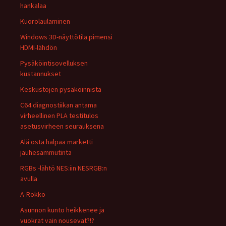
hankalaa
Kuorolaulaminen
Windows 3D-näyttötila pimensi
HDMI-lähdön
Pysäköintisovelluksen
kustannukset
Keskustojen pysäköinnistä
C64 diagnostiikan antama
virheellinen PLA testitulos
asetusvirheen seurauksena
Älä osta halpaa marketti
jauhesammutinta
RGBs -lähtö NES:iin NESRGB:n
avulla
A-Rokko
Asunnon kunto heikkenee ja
vuokrat vain nousevat?!?