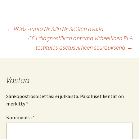
Artikkelien
←
RGBs -lähtö NES:iin NESRGB:n avulla
C64 diagnostiikan antama virheellinen PLA
testitulos asetusvirheen seurauksena
→
selaus
Vastaa
Sähköpostiosoitettasi ei julkaista.
Pakolliset kentät on
merkitty
*
Kommentti
*