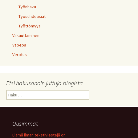
Työnhaku
Työsuhdeasiat
Työttömyys
Vakuuttaminen
Vapepa
Verotus
Etsi hakusanoin juttuja blogista
Haku:
Uusimmat
Elämä ilman tekstiviestejä on