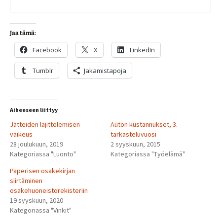
Jaa tämä:
Facebook
X
LinkedIn
Tumblr
Jakamistapoja
Aiheeseen liittyy
Jätteiden lajittelemisen
Auton kustannukset, 3.
vaikeus
tarkasteluvuosi
28 joulukuun, 2019
2 syyskuun, 2015
Kategoriassa "Luonto"
Kategoriassa "Työelämä"
Paperisen osakekirjan
siirtäminen
osakehuoneistorekisteriin
19 syyskuun, 2020
Kategoriassa "Vinkit"