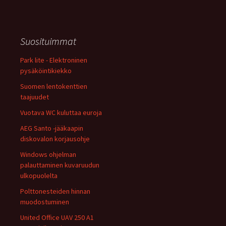
Suosituimmat
Park lite - Elektroninen
pysäköintikiekko
Suomen lentokenttien
taajuudet
Vuotava WC kuluttaa euroja
AEG Santo -jääkaapin
diskovalon korjausohje
Windows ohjelman
palauttaminen kuvaruudun
ulkopuolelta
Polttonesteiden hinnan
muodostuminen
United Office UAV 250 A1