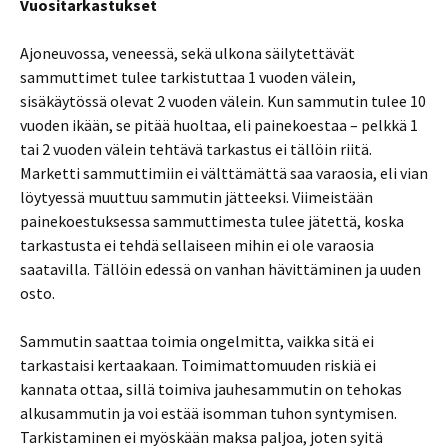
Vuositarkastukset
Ajoneuvossa, veneessä, sekä ulkona säilytettävät
sammuttimet tulee tarkistuttaa 1 vuoden välein,
sisäkäytössä olevat 2 vuoden välein. Kun sammutin tulee 10
vuoden ikään, se pitää huoltaa, eli painekoestaa – pelkkä 1
tai 2 vuoden välein tehtävä tarkastus ei tällöin riitä.
Marketti sammuttimiin ei välttämättä saa varaosia, eli vian
löytyessä muuttuu sammutin jätteeksi. Viimeistään
painekoestuksessa sammuttimesta tulee jätettä, koska
tarkastusta ei tehdä sellaiseen mihin ei ole varaosia
saatavilla. Tällöin edessä on vanhan hävittäminen ja uuden
osto.
Sammutin saattaa toimia ongelmitta, vaikka sitä ei
tarkastaisi kertaakaan. Toimimattomuuden riskiä ei
kannata ottaa, sillä toimiva jauhesammutin on tehokas
alkusammutin ja voi estää isomman tuhon syntymisen.
Tarkistaminen ei myöskään maksa paljoa, joten syitä