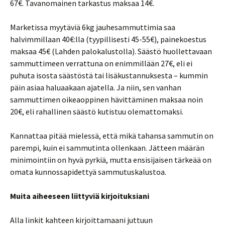
67€. Tavanomainen tarkastus maksaa 14€.
Marketissa myytäviä 6kg jauhesammuttimia saa
halvimmillaan 40€:lla (tyypillisesti 45-55€), painekoestus
maksaa 45€ (Lahden palokalustolla). Säästö huollettavaan
sammuttimeen verrattuna on enimmillään 27€, eli ei
puhuta isosta säästöstä tai lisäkustannuksesta – kummin
päin asiaa haluaakaan ajatella. Ja niin, sen vanhan
sammuttimen oikeaoppinen hävittäminen maksaa noin
20€, eli rahallinen säästö kutistuu olemattomaksi.
Kannattaa pitää mielessä, että mikä tahansa sammutin on
parempi, kuin ei sammutinta ollenkaan. Jätteen määrän
minimointiin on hyvä pyrkiä, mutta ensisijaisen tärkeää on
omata kunnossapidettyä sammutuskalustoa.
Muita aiheeseen liittyviä kirjoituksiani
Alla linkit kahteen kirjoittamaani juttuun