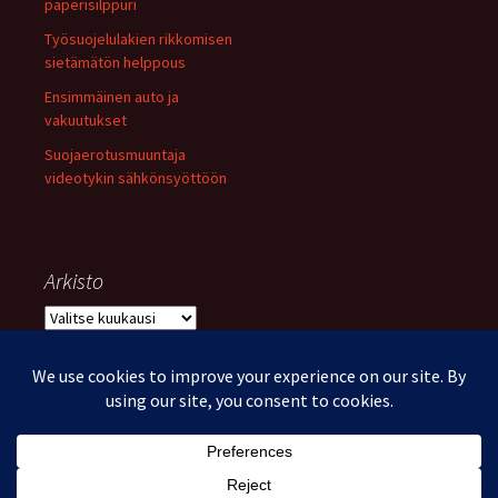
paperisilppuri
Työsuojelulakien rikkomisen
sietämätön helppous
Ensimmäinen auto ja
vakuutukset
Suojaerotusmuuntaja
videotykin sähkönsyöttöön
Arkisto
Arkisto