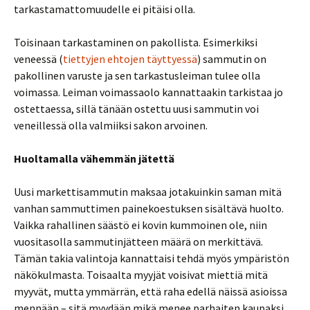
tarkastamattomuudelle ei pitäisi olla.
Toisinaan tarkastaminen on pakollista. Esimerkiksi
veneessä (
tiettyjen ehtojen täyttyessä
) sammutin on
pakollinen varuste ja sen tarkastusleiman tulee olla
voimassa. Leiman voimassaolo kannattaakin tarkistaa jo
ostettaessa, sillä tänään ostettu uusi sammutin voi
veneillessä olla valmiiksi sakon arvoinen.
Huoltamalla vähemmän jätettä
Uusi markettisammutin maksaa jotakuinkin saman mitä
vanhan sammuttimen painekoestuksen sisältävä huolto.
Vaikka rahallinen säästö ei kovin kummoinen ole, niin
vuositasolla sammutinjätteen määrä on merkittävä.
Tämän takia valintoja kannattaisi tehdä myös ympäristön
näkökulmasta. Toisaalta myyjät voisivat miettiä mitä
myyvät, mutta ymmärrän, että raha edellä näissä asioissa
mennään – sitä myydään mikä menee parhaiten kaupaksi.