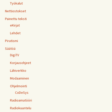
Työkalut
Nettiostokset
Painettu teksti
eKirjat
Lehdet
Piratismi
Säätöä
DigiTV
Korjausohjeet
Lähiverkko
Modaaminen
Ohjelmointi
CoDeSys
Radioamatööri
Radiokuuntelu