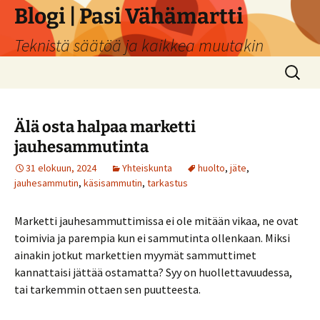
Siirry
Blogi | Pasi Vähämartti
sisältöön
Teknistä säätöä ja kaikkea muutakin
Haku:
Älä osta halpaa marketti
jauhesammutinta
31 elokuun, 2024
Yhteiskunta
huolto
,
jäte
,
jauhesammutin
,
käsisammutin
,
tarkastus
Marketti jauhesammuttimissa ei ole mitään vikaa, ne ovat
toimivia ja parempia kun ei sammutinta ollenkaan. Miksi
ainakin jotkut markettien myymät sammuttimet
kannattaisi jättää ostamatta? Syy on huollettavuudessa,
tai tarkemmin ottaen sen puutteesta.