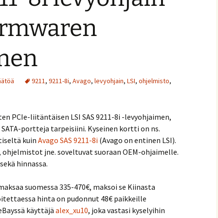
firmwaren
inen
äätöä
9211
,
9211-8i
,
Avago
,
levyohjain
,
LSI
,
ohjelmisto
,
ten PCIe-liitäntäisen LSI SAS 9211-8i -levyohjaimen,
i SATA-portteja tarpeisiini. Kyseinen kortti on ns.
tiseltä kuin
Avago SAS 9211-8i
(Avago on entinen LSI).
t, ohjelmistot jne. soveltuvat suoraan OEM-ohjaimelle.
sekä hinnassa.
 maksaa suomessa 335-470€, maksoi se Kiinasta
joitettaessa hinta on pudonnut 48€ paikkeille
eBayssä käyttäjä
alex_xu10
, joka vastasi kyselyihin