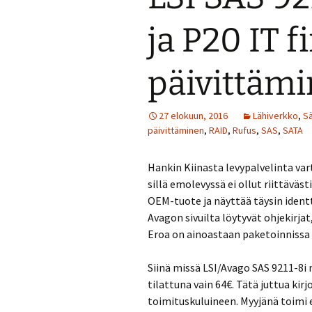
ja P20 IT 
päivittäm
27 elokuun, 2016
Lähiverkko
,
S
päivittäminen
,
RAID
,
Rufus
,
SAS
,
SATA
Hankin Kiinasta levypalvelinta var
sillä emolevyssä ei ollut riittäväst
OEM-tuote ja näyttää täysin ident
Avagon sivuilta löytyvät ohjekirja
Eroa on ainoastaan paketoinnissa 
Siinä missä LSI/Avago SAS 9211-8i
tilattuna vain 64€. Tätä juttua kir
toimituskuluineen. Myyjänä toimi 