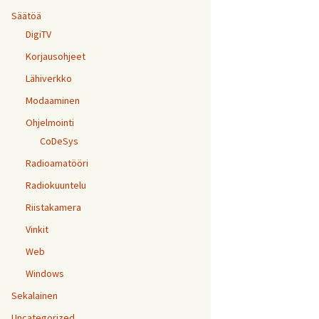
Säätöä
DigiTV
Korjausohjeet
Lähiverkko
Modaaminen
Ohjelmointi
CoDeSys
Radioamatööri
Radiokuuntelu
Riistakamera
Vinkit
Web
Windows
Sekalainen
Uncategorized