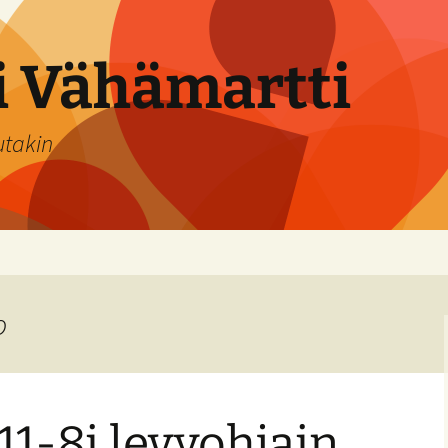
si Vähämartti
utakin
o
11-8i levyohjain