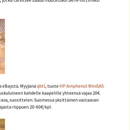
ta eBaystä. Myyjänä
qbtl
, tuote
HP Amphenol MiniSAS
uskuluineen kahdelle kaapelille yhteensä vajaa 20€.
tava, suosittelen. Suomessa yksittäinen vastaavan
jasta riippuen 20-60€/kpl.