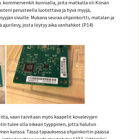
. kommervenkit kunnialla, joita matkalla oli Kiinan
teni perusteella luotettava ja hyvä myyjä,
yyjän sivuille. Mukana seuraa ohjainkortti, matalan ja
ä ajurilevy, josta löytyy aika vanhahkot (P14)
riitä, vaan tarvitaan myös kaapelit kovalevyjen
lin tulee olla oikean tyyppinen, jotta halutun
imen kanssa. Tässä tapauksessa ohjainkortin päässä
, jotka tarvitsee saada muutetuksi SATA-liittimiksi