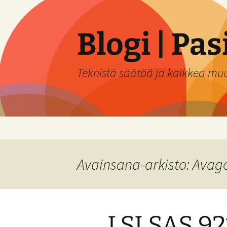
Siirry
sisältöön
Blogi | Pa
Teknistä säätöä ja kaikkea mu
Avainsana-arkisto: Avag
LSI SAS 92