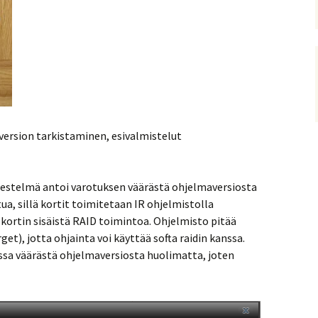
 version tarkistaminen, esivalmistelut
jestelmä antoi varotuksen väärästä ohjelmaversiosta
ua, sillä kortit toimitetaan IR ohjelmistolla
 kortin sisäistä RAID toimintoa. Ohjelmisto pitää
get), jotta ohjainta voi käyttää softa raidin kanssa.
:ssa väärästä ohjelmaversiosta huolimatta, joten