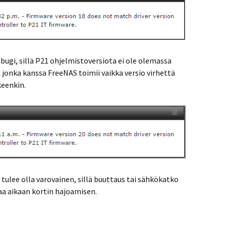
ugi, sillä P21 ohjelmistoversiota ei ole olemassa
, jonka kanssa FreeNAS toimii vaikka versio virhettä
keenkin.
ulee olla varovainen, sillä buuttaus tai sähkökatko
a aikaan kortin hajoamisen.