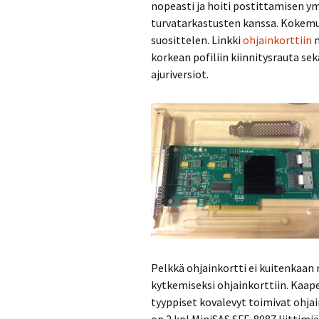
nopeasti ja hoiti postittamisen ym
turvatarkastusten kanssa. Kokemus
suosittelen. Linkki
ohjainkorttiin
m
korkean pofiliin kiinnitysrauta sek
ajuriversiot.
Pelkkä ohjainkortti ei kuitenkaan 
kytkemiseksi ohjainkorttiin. Kaape
tyyppiset kovalevyt toimivat ohja
on 2 kpl MiniSAS SFF-8087 liittimiä