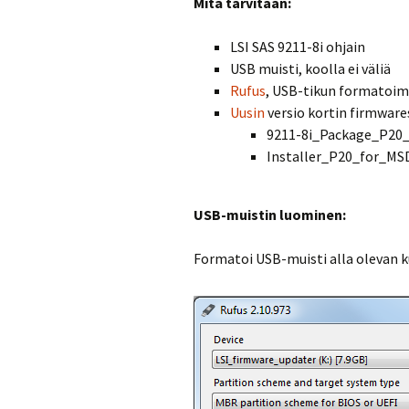
Mitä tarvitaan:
LSI SAS 9211-8i ohjain
USB muisti, koolla ei väliä
Rufus
, USB-tikun formatoim
Uusin
versio kortin firmware
9211-8i_Package_P20
Installer_P20_for_M
USB-muistin luominen:
Formatoi USB-muisti alla olevan k