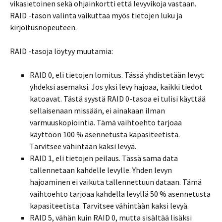
vikasietoinen sekä ohjainkortti että levyvikoja vastaan.
RAID -tason valinta vaikuttaa myös tietojen luku ja
kirjoitusnopeuteen.
RAID -tasoja löytyy muutamia:
RAID 0, eli tietojen lomitus. Tässä yhdistetään levyt
yhdeksi asemaksi. Jos yksi levy hajoaa, kaikki tiedot
katoavat. Tästä syystä RAID 0-tasoa ei tulisi käyttää
sellaisenaan missään, ei ainakaan ilman
varmuuskopiointia. Tämä vaihtoehto tarjoaa
käyttöön 100 % asennetusta kapasiteetista.
Tarvitsee vähintään kaksi levyä.
RAID 1, eli tietojen peilaus. Tässä sama data
tallennetaan kahdelle levylle. Yhden levyn
hajoaminen ei vaikuta tallennettuun dataan. Tämä
vaihtoehto tarjoaa kahdella levyllä 50 % asennetusta
kapasiteetista. Tarvitsee vähintään kaksi levyä.
RAID 5, vähän kuin RAID 0, mutta sisältää lisäksi