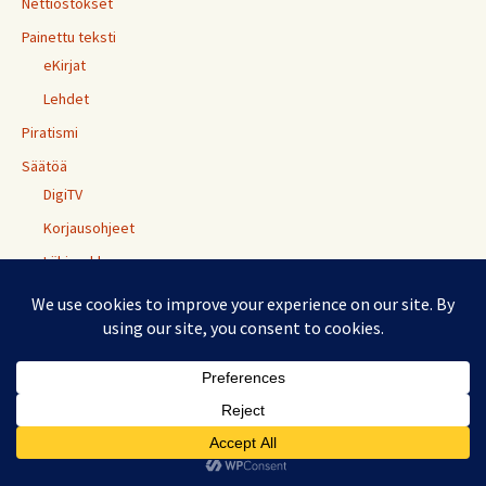
Nettiostokset
Painettu teksti
eKirjat
Lehdet
Piratismi
Säätöä
DigiTV
Korjausohjeet
Lähiverkko
Modaaminen
Ohjelmointi
CoDeSys
Radioamatööri
Radiokuuntelu
Riistakamera