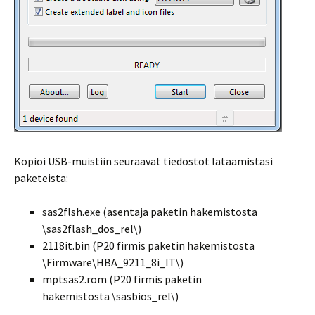
Kopioi USB-muistiin seuraavat tiedostot lataamistasi
paketeista:
sas2flsh.exe (asentaja paketin hakemistosta
\sas2flash_dos_rel\)
2118it.bin (P20 firmis paketin hakemistosta
\Firmware\HBA_9211_8i_IT\)
mptsas2.rom (P20 firmis paketin
hakemistosta \sasbios_rel\)