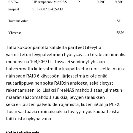
SATA-
HP Amphenol MiniSAS
2
9,79€
19,58€
kaapelit
SFF-8087 to 4xSATA
Toimituskulut
~15€
Yhteensä
~1567€
Tällä kokoonpanolla kahdella pariteettilevyllä
varmistetun levypalvelimen hyötykäyttö terabitin hinnaksi
muodostuu 104,50€/Tt. Tässä ei selvinnyt yhtään
halvemmalla kuin valmiilla kaupallisella tuotteella, mutta
näin saan RAID 6 käyttöön, järjestelmä ei ole enää
rautariippuvainen softa RAID:in ansiosta, sekä tietysti
rakentamisen ilo. Lisäksi FreeNAS mahdollistaa julmetun
määrän säätömahdollisuuksia, levyjen salauksen
sekä erilaisten palveluiden ajamista, kuten iSCSI ja PLEX.
Tosin vastaavia ominaisuuksia löytyy myös kaupallisista
laitteista nykypäivänä.
Valintakriteerit