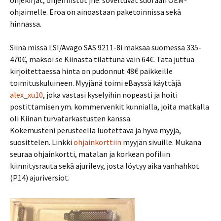
ohjekirjat, ohjelmistot jne. soveltuvat suoraan OEM-
ohjaimelle. Eroa on ainoastaan paketoinnissa sekä
hinnassa.
Siinä missä LSI/Avago SAS 9211-8i maksaa suomessa 335-
470€, maksoi se Kiinasta tilattuna vain 64€. Tätä juttua
kirjoitettaessa hinta on pudonnut 48€ paikkeille
toimituskuluineen. Myyjänä toimi eBayssä käyttäjä
alex_xu10
, joka vastasi kyselyihin nopeasti ja hoiti
postittamisen ym. kommervenkit kunnialla, joita matkalla
oli Kiinan turvatarkastusten kanssa.
Kokemusteni perusteella luotettava ja hyvä myyjä,
suosittelen. Linkki
ohjainkorttiin
myyjän sivuille. Mukana
seuraa ohjainkortti, matalan ja korkean pofiliin
kiinnitysrauta sekä ajurilevy, josta löytyy aika vanhahkot
(P14) ajuriversiot.