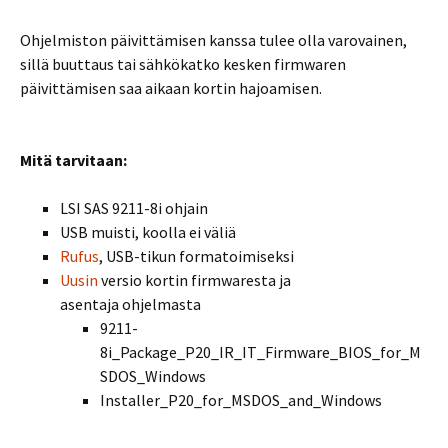
Ohjelmiston päivittämisen kanssa tulee olla varovainen,
sillä buuttaus tai sähkökatko kesken firmwaren
päivittämisen saa aikaan kortin hajoamisen.
Mitä tarvitaan:
LSI SAS 9211-8i ohjain
USB muisti, koolla ei väliä
Rufus
, USB-tikun formatoimiseksi
Uusin
versio kortin firmwaresta ja
asentaja ohjelmasta
9211-
8i_Package_P20_IR_IT_Firmware_BIOS_for_M
SDOS_Windows
Installer_P20_for_MSDOS_and_Windows