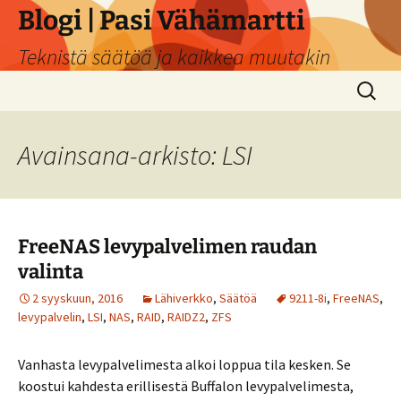
Siirry
Blogi | Pasi Vähämartti
sisältöön
Teknistä säätöä ja kaikkea muutakin
Haku:
Avainsana-arkisto: LSI
FreeNAS levypalvelimen raudan
valinta
2 syyskuun, 2016
Lähiverkko
,
Säätöä
9211-8i
,
FreeNAS
,
levypalvelin
,
LSI
,
NAS
,
RAID
,
RAIDZ2
,
ZFS
Vanhasta levypalvelimesta alkoi loppua tila kesken. Se
koostui kahdesta erillisestä Buffalon levypalvelimesta,