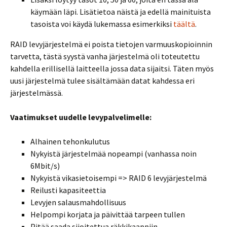
käymään läpi. Lisätietoa näistä ja edellä mainituista
tasoista voi käydä lukemassa esimerkiksi
täältä
.
RAID levyjärjestelmä ei poista tietojen varmuuskopioinnin
tarvetta, tästä syystä vanha järjestelmä oli toteutettu
kahdella erillisellä laitteella jossa data sijaitsi. Täten myös
uusi järjestelmä tulee sisältämään datat kahdessa eri
järjestelmässä.
Vaatimukset uudelle levypalvelimelle:
Alhainen tehonkulutus
Nykyistä järjestelmää nopeampi (vanhassa noin
6Mbit/s)
Nykyistä vikasietoisempi => RAID 6 levyjärjestelmä
Reilusti kapasiteettia
Levyjen salausmahdollisuus
Helpompi korjata ja päivittää tarpeen tullen
Pitää saada sijoitettua räkkikaappiin