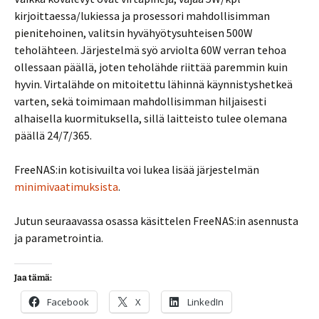
kirjoittaessa/lukiessa ja prosessori mahdollisimman
pienitehoinen, valitsin hyvähyötysuhteisen 500W
teholähteen. Järjestelmä syö arviolta 60W verran tehoa
ollessaan päällä, joten teholähde riittää paremmin kuin
hyvin. Virtalähde on mitoitettu lähinnä käynnistyshetkeä
varten, sekä toimimaan mahdollisimman hiljaisesti
alhaisella kuormituksella, sillä laitteisto tulee olemana
päällä 24/7/365.
FreeNAS:in kotisivuilta voi lukea lisää järjestelmän
minimivaatimuksista
.
Jutun seuraavassa osassa käsittelen FreeNAS:in asennusta
ja parametrointia.
Jaa tämä:
Facebook
X
LinkedIn