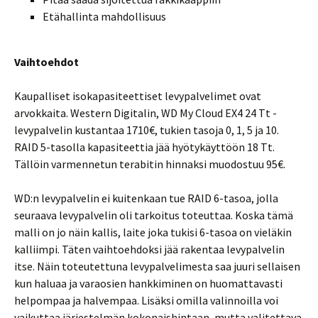
Etähallinta mahdollisuus
Vaihtoehdot
Kaupalliset isokapasiteettiset levypalvelimet ovat
arvokkaita. Western Digitalin, WD My Cloud EX4 24 Tt -
levypalvelin kustantaa 1710€, tukien tasoja 0, 1, 5 ja 10.
RAID 5-tasolla kapasiteettia jää hyötykäyttöön 18 Tt.
Tällöin varmennetun terabitin hinnaksi muodostuu 95€.
WD:n levypalvelin ei kuitenkaan tue RAID 6-tasoa, jolla
seuraava levypalvelin oli tarkoitus toteuttaa. Koska tämä
malli on jo näin kallis, laite joka tukisi 6-tasoa on vieläkin
kalliimpi. Täten vaihtoehdoksi jää rakentaa levypalvelin
itse. Näin toteutettuna levypalvelimesta saa juuri sellaisen
kun haluaa ja varaosien hankkiminen on huomattavasti
helpompaa ja halvempaa. Lisäksi omilla valinnoilla voi
vaikuttaa järjestelmän kokonaishintaan, mutta valitettava