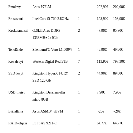
Emolevy
Asus P7F-M
1
202,90€
202,90€
Prosessori
Intel Core i5-760 2.8GHz
1
158,90€
158,90€
Keskusmuisti
G.Skill Ares DDR3
2
47,90€
95,80€
1333MHz 2x4Gb
Teholähde
SilentiumPC Vero L1 500W
1
49,90€
49,90€
Kovalevyt
Western Digital Red 3TB
7
113,90€
797,30€
SSD-levyt
Kingston HyperX FURY
2
44,90€
89,80€
SSD 120 Gb
USB-muisti
Kingston DataTraveller
1
7,90€
7,90€
micro 8GB
Etähallinta
Asus ASMB4-iKVM
1
~20€
~20€
RAID-ohjain
LSI SAS 9211-8i
1
64,77€
64,77€