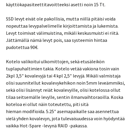
käyttökapasiteettitavoitteeksi asetti noin 15 Tt.
SSD levyt eivät ole pakollisia, mutta niillä pitäisi voida
nopeuttaa levypalvelimelle kirjoittamista ja lukemista.
Levyt toimivat välimuistina, mikäli keskusmuisti ei riitä.
Jättämällä nämä levyt pois, saa systeemin hintaa
pudotettua 90€.
Kotelo valikoitui ulkomittojen, sekä etusäleikön
tuplapuhaltimien takia. Kotelo vetää vakiona tosin vain
2kpl 3,5″ kovalevyjä tai 4 kpl 2,5″ levyjä. Mikäli valmistaja
olisi suunnitellut kovalevykehikon noin 5mm leveämmiksi,
sekä olisi lisännyt reiät kovalevyille, olisi kotelossa ollut
tilaa seitsemälle levylle, sentin ilmanvaihtoraoilla. Koska
koteloa ei ollut näin toteutettu, piti sitä
hieman modifioida. 5.25″ asemapaikalle saa asennettua
vielä yhden kovalevyn, jota tulevaisuudessa voin hyödyntää
vaikka Hot-Spare -levynä RAID -pakassa.