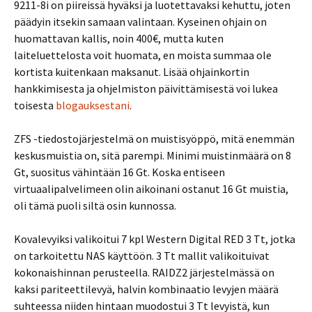
9211-8i on piireissä hyväksi ja luotettavaksi kehuttu, joten
päädyin itsekin samaan valintaan. Kyseinen ohjain on
huomattavan kallis, noin 400€, mutta kuten
laiteluettelosta voit huomata, en moista summaa ole
kortista kuitenkaan maksanut. Lisää ohjainkortin
hankkimisesta ja ohjelmiston päivittämisestä voi lukea
toisesta
blogauksestani
.
ZFS -tiedostojärjestelmä on muistisyöppö, mitä enemmän
keskusmuistia on, sitä parempi. Minimi muistinmäärä on 8
Gt, suositus vähintään 16 Gt. Koska entiseen
virtuaalipalvelimeen olin aikoinani ostanut 16 Gt muistia,
oli tämä puoli siltä osin kunnossa.
Kovalevyiksi valikoitui 7 kpl Western Digital RED 3 Tt, jotka
on tarkoitettu NAS käyttöön. 3 Tt mallit valikoituivat
kokonaishinnan perusteella. RAIDZ2 järjestelmässä on
kaksi pariteettilevyä, halvin kombinaatio levyjen määrä
suhteessa niiden hintaan muodostui 3 Tt levyistä, kun