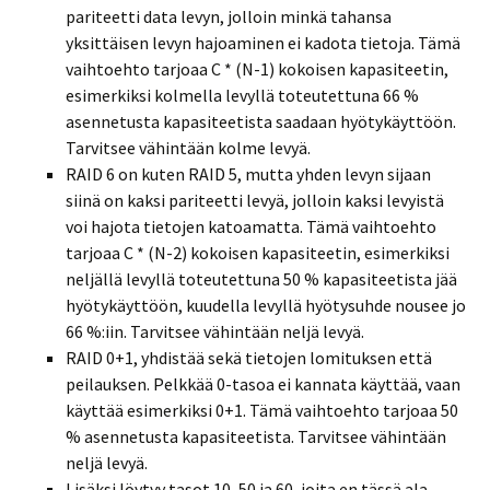
pariteetti data levyn, jolloin minkä tahansa
yksittäisen levyn hajoaminen ei kadota tietoja. Tämä
vaihtoehto tarjoaa C * (N-1) kokoisen kapasiteetin,
esimerkiksi kolmella levyllä toteutettuna 66 %
asennetusta kapasiteetista saadaan hyötykäyttöön.
Tarvitsee vähintään kolme levyä.
RAID 6 on kuten RAID 5, mutta yhden levyn sijaan
siinä on kaksi pariteetti levyä, jolloin kaksi levyistä
voi hajota tietojen katoamatta. Tämä vaihtoehto
tarjoaa C * (N-2) kokoisen kapasiteetin, esimerkiksi
neljällä levyllä toteutettuna 50 % kapasiteetista jää
hyötykäyttöön, kuudella levyllä hyötysuhde nousee jo
66 %:iin. Tarvitsee vähintään neljä levyä.
RAID 0+1, yhdistää sekä tietojen lomituksen että
peilauksen. Pelkkää 0-tasoa ei kannata käyttää, vaan
käyttää esimerkiksi 0+1. Tämä vaihtoehto tarjoaa 50
% asennetusta kapasiteetista. Tarvitsee vähintään
neljä levyä.
Lisäksi löytyy tasot 10, 50 ja 60, joita en tässä ala