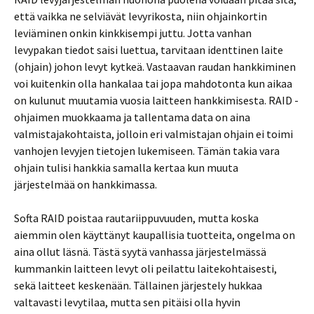
että vaikka ne selviävät levyrikosta, niin ohjainkortin
leviäminen onkin kinkkisempi juttu. Jotta vanhan
levypakan tiedot saisi luettua, tarvitaan identtinen laite
(ohjain) johon levyt kytkeä. Vastaavan raudan hankkiminen
voi kuitenkin olla hankalaa tai jopa mahdotonta kun aikaa
on kulunut muutamia vuosia laitteen hankkimisesta. RAID -
ohjaimen muokkaama ja tallentama data on aina
valmistajakohtaista, jolloin eri valmistajan ohjain ei toimi
vanhojen levyjen tietojen lukemiseen. Tämän takia vara
ohjain tulisi hankkia samalla kertaa kun muuta
järjestelmää on hankkimassa.
Softa RAID poistaa rautariippuvuuden, mutta koska
aiemmin olen käyttänyt kaupallisia tuotteita, ongelma on
aina ollut läsnä. Tästä syytä vanhassa järjestelmässä
kummankin laitteen levyt oli peilattu laitekohtaisesti,
sekä laitteet keskenään. Tällainen järjestely hukkaa
valtavasti levytilaa, mutta sen pitäisi olla hyvin