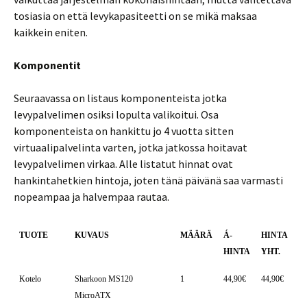
tosiasia on että levykapasiteetti on se mikä maksaa
kaikkein eniten.
Komponentit
Seuraavassa on listaus komponenteista jotka
levypalvelimen osiksi lopulta valikoitui. Osa
komponenteista on hankittu jo 4 vuotta sitten
virtuaalipalvelinta varten, jotka jatkossa hoitavat
levypalvelimen virkaa. Alle listatut hinnat ovat
hankintahetkien hintoja, joten tänä päivänä saa varmasti
nopeampaa ja halvempaa rautaa.
TUOTE
KUVAUS
MÄÄRÄ
Á-
HINTA
HINTA
YHT.
Kotelo
Sharkoon MS120
1
44,90€
44,90€
MicroATX