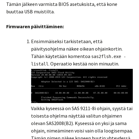
Tämän jälkeen varmista BIOS asetuksista, että kone
buuttaa USB muistilta.
Firmwaren päivittäminen:
Ensimmäiseksi tarkistetaan, että
päivitysohjelma näkee oikean ohjainkortin.
Tähän käytetään komentoa
sas2flsh.exe -
. Operaatio kestää noin minuutin.
listall
Vaikka kyseessä on SAS 9211-8i ohjain, syystä tai
toisesta ohjelma näyttää valitun ohjaimen
olevan SAS2008(B2). Kyseessä on yksi ja sama
ohjain, nimeäminen voisi vain olla loogisempaa.
Tämän nimen näkee koneen buutin yhteydessä,