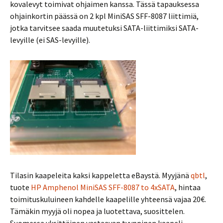
kovalevyt toimivat ohjaimen kanssa. Tässä tapauksessa
ohjainkortin päässä on 2 kpl MiniSAS SFF-8087 liittimiä,
jotka tarvitsee saada muutetuksi SATA-liittimiksi SATA-
levyille (ei SAS-levyille).
Tilasin kaapeleita kaksi kappeletta eBaystä. Myyjänä
qbtl
,
tuote
HP Amphenol MiniSAS SFF-8087 to 4xSATA
, hintaa
toimituskuluineen kahdelle kaapelille yhteensä vajaa 20€.
Tämäkin myyjä oli nopea ja luotettava, suosittelen.
Suomessa yksittäinen vastaavan tyyppinen kaapeli