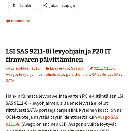
Tumblr
Jakamistapoja
Kommentoi
LSI SAS 9211-8i levyohjain ja P20 IT
firmwaren päivittäminen
27 elokuun, 2016
Lähiverkko
,
Säätöä
9211
,
9211-8i
,
Avago
,
levyohjain
,
LSI
,
ohjelmisto
,
päivittäminen
,
RAID
,
Rufus
,
SAS
,
SATA
Hankin Kiinasta levypalvelinta varten PCIe-liitäntäisen LSI
SAS 9211-8i -levyohjaimen, sillä emolevyssä ei ollut
riittävästi SATA-portteja tarpeisiini. Kyseinen kortti on ns.
OEM-tuote ja näyttää täysin identtiseltä kuin
Avago SAS
9211-8i
(Avago on entinen LSI). Avagon sivuilta löytyvät