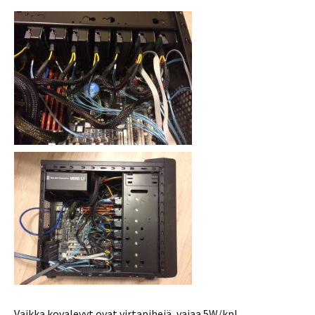
Vaikka kovalevyt ovat virtapihejä, vajaa 5W/kpl