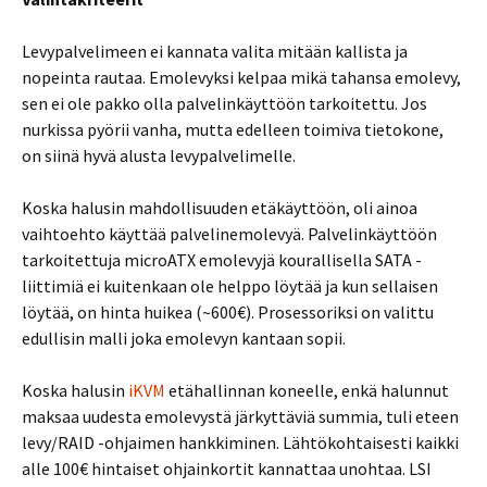
Levypalvelimeen ei kannata valita mitään kallista ja
nopeinta rautaa. Emolevyksi kelpaa mikä tahansa emolevy,
sen ei ole pakko olla palvelinkäyttöön tarkoitettu. Jos
nurkissa pyörii vanha, mutta edelleen toimiva tietokone,
on siinä hyvä alusta levypalvelimelle.
Koska halusin mahdollisuuden etäkäyttöön, oli ainoa
vaihtoehto käyttää palvelinemolevyä. Palvelinkäyttöön
tarkoitettuja microATX emolevyjä kourallisella SATA -
liittimiä ei kuitenkaan ole helppo löytää ja kun sellaisen
löytää, on hinta huikea (~600€). Prosessoriksi on valittu
edullisin malli joka emolevyn kantaan sopii.
Koska halusin
iKVM
etähallinnan koneelle, enkä halunnut
maksaa uudesta emolevystä järkyttäviä summia, tuli eteen
levy/RAID -ohjaimen hankkiminen. Lähtökohtaisesti kaikki
alle 100€ hintaiset ohjainkortit kannattaa unohtaa. LSI