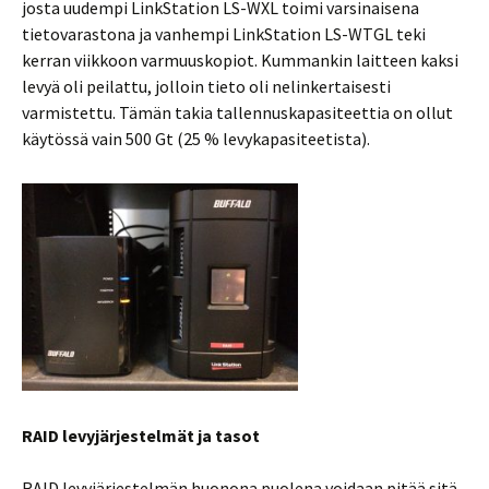
josta uudempi LinkStation LS-WXL toimi varsinaisena
tietovarastona ja vanhempi LinkStation LS-WTGL teki
kerran viikkoon varmuuskopiot. Kummankin laitteen kaksi
levyä oli peilattu, jolloin tieto oli nelinkertaisesti
varmistettu. Tämän takia tallennuskapasiteettia on ollut
käytössä vain 500 Gt (25 % levykapasiteetista).
RAID levyjärjestelmät ja tasot
RAID levyjärjestelmän huonona puolena voidaan pitää sitä,