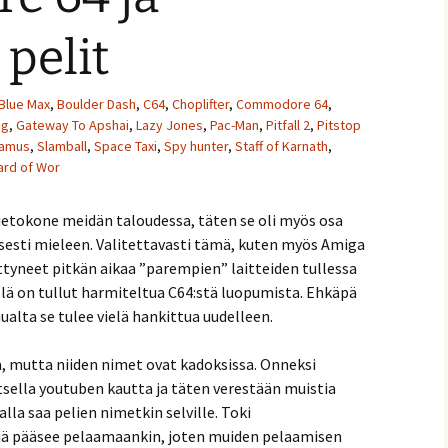
pelit
Blue Max
,
Boulder Dash
,
C64
,
Choplifter
,
Commodore 64
,
ng
,
Gateway To Apshai
,
Lazy Jones
,
Pac-Man
,
Pitfall 2
,
Pitstop
amus
,
Slamball
,
Space Taxi
,
Spy hunter
,
Staff of Karnath
,
ard of Wor
tokone meidän taloudessa, täten se oli myös osa
isesti mieleen. Valitettavasti tämä, kuten myös Amiga
yttyneet pitkän aikaa ”parempien” laitteiden tullessa
llä on tullut harmiteltua C64:stä luopumista. Ehkäpä
ualta se tulee vielä hankittua uudelleen.
ä, mutta niiden nimet ovat kadoksissa. Onneksi
tsella youtuben kautta ja täten verestään muistia
alla saa pelien nimetkin selville. Toki
ejä pääsee pelaamaankin, joten muiden pelaamisen