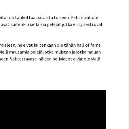
ita tuli tahkottua päivästä toiseen. Pelit eivät ole
vat kuitenkin sellaisia pelejät jotka erityisesti ovat
ieleen, ne eivät kuitenkaan ole tähän hall of fame
vielä muutamia pelejä jotka muistan ja jotka haluan
en. Valitettavasti näiden pelivideot eivät ole vielä