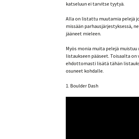
katseluun ei tarvitse tyytyä.
Alla on listattu muutamia pelejä jo
missään parhausjärjestyksessä, ne o
jääneet mieleen.
Myös monia muita pelejä muistuu m
listaukseen pääseet. Toisaalta on 
ehdottomasti lisätä tähän listaukse
osuneet kohdalle.
1. Boulder Dash