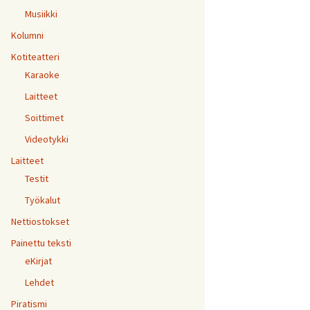
Musiikki
Kolumni
Kotiteatteri
Karaoke
Laitteet
Soittimet
Videotykki
Laitteet
Testit
Työkalut
Nettiostokset
Painettu teksti
eKirjat
Lehdet
Piratismi