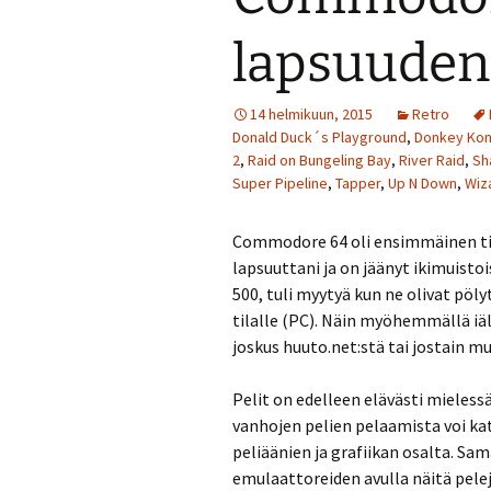
lapsuuden 
14 helmikuun, 2015
Retro
Donald Duck´s Playground
,
Donkey Ko
2
,
Raid on Bungeling Bay
,
River Raid
,
Sh
Super Pipeline
,
Tapper
,
Up N Down
,
Wiz
Commodore 64 oli ensimmäinen tie
lapsuuttani ja on jäänyt ikimuisto
500, tuli myytyä kun ne olivat pöl
tilalle (PC). Näin myöhemmällä iä
joskus huuto.net:stä tai jostain mu
Pelit on edelleen elävästi mieless
vanhojen pelien pelaamista voi ka
peliäänien ja grafiikan osalta. Sam
emulaattoreiden avulla näitä pel