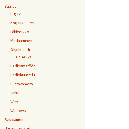
Säätöä
DigiTV
Korjausohjeet
Lähiverkko
Modaaminen
Ohjelmointi
CoDeSys
Radioamatööri
Radiokuuntelu
Riistakamera
Vinkit
Web
Windows
Sekalainen
Uncategorized