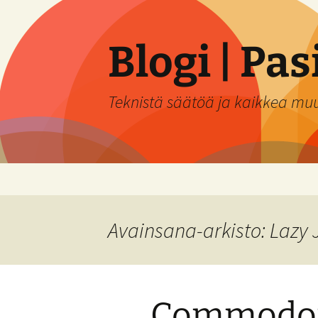
Siirry
sisältöön
Blogi | Pa
Teknistä säätöä ja kaikkea mu
Avainsana-arkisto: Lazy 
Commodor