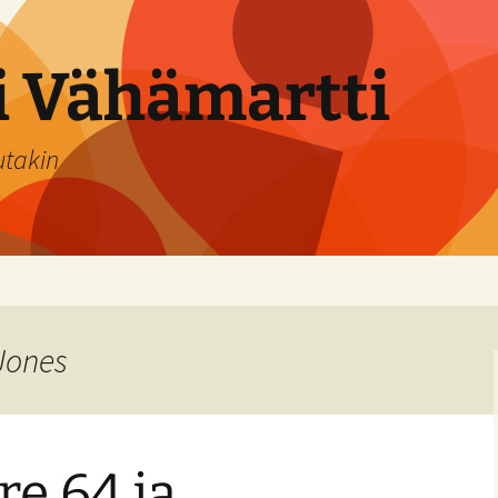
si Vähämartti
utakin
Jones
e 64 ja