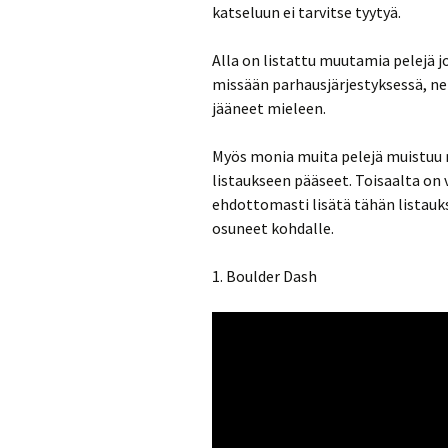
katseluun ei tarvitse tyytyä.
Alla on listattu muutamia pelejä jo
missään parhausjärjestyksessä, ne o
jääneet mieleen.
Myös monia muita pelejä muistuu m
listaukseen pääseet. Toisaalta on 
ehdottomasti lisätä tähän listaukse
osuneet kohdalle.
1. Boulder Dash