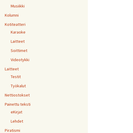
Musiikki
Kolumni
Kotiteatteri
Karaoke
Laitteet
Soittimet
Videotykki
Laitteet
Testit
Työkalut
Nettiostokset
Painettu teksti
eKirjat
Lehdet
Piratismi