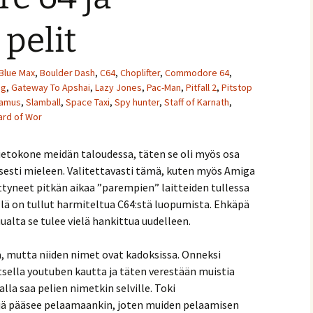
pelit
Blue Max
,
Boulder Dash
,
C64
,
Choplifter
,
Commodore 64
,
ng
,
Gateway To Apshai
,
Lazy Jones
,
Pac-Man
,
Pitfall 2
,
Pitstop
amus
,
Slamball
,
Space Taxi
,
Spy hunter
,
Staff of Karnath
,
ard of Wor
tokone meidän taloudessa, täten se oli myös osa
isesti mieleen. Valitettavasti tämä, kuten myös Amiga
yttyneet pitkän aikaa ”parempien” laitteiden tullessa
llä on tullut harmiteltua C64:stä luopumista. Ehkäpä
ualta se tulee vielä hankittua uudelleen.
ä, mutta niiden nimet ovat kadoksissa. Onneksi
tsella youtuben kautta ja täten verestään muistia
alla saa pelien nimetkin selville. Toki
ejä pääsee pelaamaankin, joten muiden pelaamisen