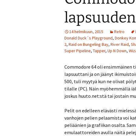
lapsuuden 
14 helmikuun, 2015
Retro
Donald Duck´s Playground
,
Donkey Ko
2
,
Raid on Bungeling Bay
,
River Raid
,
Sh
Super Pipeline
,
Tapper
,
Up N Down
,
Wiz
Commodore 64 oli ensimmäinen tie
lapsuuttani ja on jäänyt ikimuisto
500, tuli myytyä kun ne olivat pöl
tilalle (PC). Näin myöhemmällä iä
joskus huuto.net:stä tai jostain mu
Pelit on edelleen elävästi mieless
vanhojen pelien pelaamista voi ka
peliäänien ja grafiikan osalta. Sam
emulaattoreiden avulla näitä pel