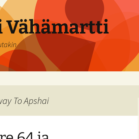
si Vähämartti
utakin
way To Apshai
e 64 ja