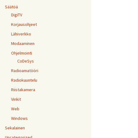
Säätöä
DigiTV
Korjausohjeet
Lähiverkko
Modaaminen
Ohjelmointi
CoDeSys
Radioamatööri
Radiokuuntelu
Riistakamera
Vinkit
Web
Windows
Sekalainen
Uncategorized