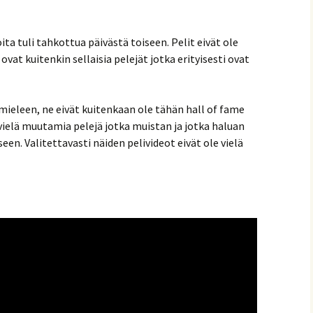
ita tuli tahkottua päivästä toiseen. Pelit eivät ole
vat kuitenkin sellaisia pelejät jotka erityisesti ovat
ieleen, ne eivät kuitenkaan ole tähän hall of fame
vielä muutamia pelejä jotka muistan ja jotka haluan
en. Valitettavasti näiden pelivideot eivät ole vielä