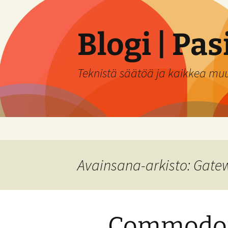
Siirry
sisältöön
Blogi | Pa
Teknistä säätöä ja kaikkea mu
Avainsana-arkisto: Gate
Commodor