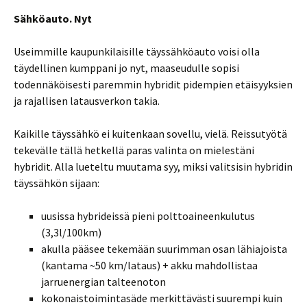
Sähköauto. Nyt
Useimmille kaupunkilaisille täyssähköauto voisi olla
täydellinen kumppani jo nyt, maaseudulle sopisi
todennäköisesti paremmin hybridit pidempien etäisyyksien
ja rajallisen latausverkon takia.
Kaikille täyssähkö ei kuitenkaan sovellu, vielä. Reissutyötä
tekevälle tällä hetkellä paras valinta on mielestäni
hybridit. Alla lueteltu muutama syy, miksi valitsisin hybridin
täyssähkön sijaan:
uusissa hybrideissä pieni polttoaineenkulutus
(3,3l/100km)
akulla pääsee tekemään suurimman osan lähiajoista
(kantama ~50 km/lataus) + akku mahdollistaa
jarruenergian talteenoton
kokonaistoimintasäde merkittävästi suurempi kuin