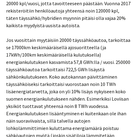
20000 kpl/vuosi, jotta tavoitteeseen päästään. Vuonna 2017
rekisteröitiin henkilöautoja yhteensä noin 120000 kpl,
täten täyssähkö/hybridien myynnin pitäisi olla vajaa 20%
kaikista myydyistä uusista autoista.
Jos vuosittain myytäisiin 20000 täyssähköautoa, tarkoittaa
se 17000km keskimääräisellä ajosuoritteella (ja
17kWh/100km keskimääräisellä kulutuksella)
energiankulutuksen kasvamista 57,8 GWh:lla / vuosi. 250000
täyssähköautoa tarkoittaisi 722,5 GWh lisäystä
sähkönkulutukseen. Koko autokannan päivittäminen
täyssähköiseksi tarkoittaisi vuorostaan noin 10 TWh
lisäenergiatarvetta, joka on yli 10% lisäys nykyiseen koko
suomen energiankulutukseen nähden. Esimerkiksi Loviisan
yksiköt tuottavat yhteensä noin 8 TWh vuodessa.
Energiankulutuksen lisääntyminen ei kuitenkaan ole ihan
näin suoraviivaista, sillä talvella autojen
lohkolämmittimien kuluttama energiamäärä poistuu
sähköautojen myötä (joskin sisätiloja lämmitetään