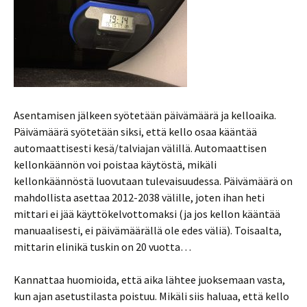
Asentamisen jälkeen syötetään päivämäärä ja kelloaika.
Päivämäärä syötetään siksi, että kello osaa kääntää
automaattisesti kesä/talviajan välillä. Automaattisen
kellonkäännön voi poistaa käytöstä, mikäli
kellonkäännöstä luovutaan tulevaisuudessa. Päivämäärä on
mahdollista asettaa 2012-2038 välille, joten ihan heti
mittari ei jää käyttökelvottomaksi (ja jos kellon kääntää
manuaalisesti, ei päivämäärällä ole edes väliä). Toisaalta,
mittarin elinikä tuskin on 20 vuotta…
Kannattaa huomioida, että aika lähtee juoksemaan vasta,
kun ajan asetustilasta poistuu. Mikäli siis haluaa, että kello