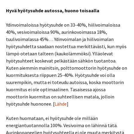
Hyvä hyötysuhde autossa, huono toisaalla
Ydinvoimaloissa hyötysuhde on 33-40%, hiilivoimaloissa
40%, vesivoimaloissa 90%, aurinkovoimassa 18%,
tuulivoimalassa 45%… Ydinvoimalan ja hiilivoimalan
hyötysuhdetta saadaan nostettua merkittävästi, kun myös
lämpö otetaan talteen (kaukolämmöksi). Ylläolevat
hyötysuhteet koskevat pelkästään sähkön tuotantoa.
Kuten aiemmin mainitsin, polttomoottorin hyötysuhde on
kuormituksesta riippuen 25-40%. Hyötysuhde voi olla
suurempikin, mutta ei toteudu autoissa, koska moottorin
kuormitus ei ole optimaalinen. Tasaisessa ajossa
moottorin kuormitus on suhteellisen matala, jolloin
hyötysuhde huononee. [
Lähde
]
Kuten huomataan, ei hyötysuhde ole millään
energiantuotannolla 100%. Vesivoima on lähinnä tätä.
Aurinkopaneelien hyötysuhteella ei ole muuta merkitystä