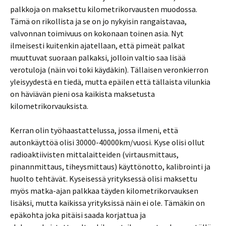
palkkoja on maksettu kilometrikorvausten muodossa.
Tämä on rikollista ja se on jo nykyisin rangaistavaa,
valvonnan toimivuus on kokonaan toinen asia. Nyt
ilmeisesti kuitenkin ajatellaan, että pimeät palkat
muuttuvat suoraan palkaksi, jolloin valtio saa lisää
verotuloja (näin voi toki käydäkin). Tällaisen veronkierron
yleisyydestä en tiedä, mutta epäilen että tällaista vilunkia
on häviävän pieni osa kaikista maksetusta
kilometrikorvauksista.
Kerran olin työhaastattelussa, jossa ilmeni, että
autonkäyttöä olisi 30000-40000km/vuosi. Kyse olisi ollut
radioaktiivisten mittalaitteiden (virtausmittaus,
pinannmittaus, tiheysmittaus) käyttönotto, kalibrointi ja
huolto tehtävät. Kyseisessä yrityksessä olisi maksettu
myös matka-ajan palkkaa täyden kilometrikorvauksen
lisäksi, mutta kaikissa yrityksissä näin ei ole. Tämäkin on
epäkohta joka pitäisi saada korjattua ja