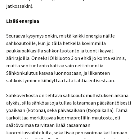
jatkossakin).
Lisää energiaa
Seuraava kysymys onkin, mistä kaikki energia näille
sähköautoille, kun jo tällä hetkellä kovimmilla
paukkupakkasilla sähköntuotanto ja tuonti käyvät
äärirajoilla. Onneksi Olkiluoto 3 on ehkä jo kohta valmis,
mutta sen tuotanto kattaa vain nettotuontia.
Sähkönkulutus kasvaa luonnostaan, ja liikenteen
sähköistyminen kiihdyttää tätä tahtia entisestään.
Sähköverkosta on tehtävä sähköautomullistuksen aikana
älykäs, sillä sähköautoja tullaa lataamaan pääsääntöisesti
yöaikaan (kotona), sekä päiväsaikaan (työpaikalla). Tämä
tarkoittaa merkittävää kuormaprofiilin muutosta, eli
säätövoimaa tarvitaan lisää tasaamaan
kuormitusvaihteluita, sekä lisää perusvoimaa kattamaan