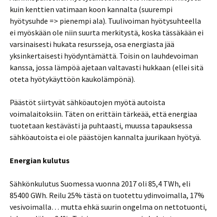
kuin kenttien vatimaan koon kannalta (suurempi
hyötysuhde => pienempi ala). Tuulivoiman hyötysuhteella
ei myöskään ole niin suurta merkitystä, koska tässäkään ei
varsinaisesti hukata resursseja, osa energiasta jää
yksinkertaisesti hyödyntämättä. Toisin on lauhdevoiman
kanssa, jossa lämpöä ajetaan valtavasti hukkaan (ellei sitä
oteta hyötykäyttöön kaukolämpönä).
Päästöt siirtyvät sähköautojen myötä autoista
voimalaitoksiin. Täten on erittäin tärkeää, että energiaa
tuotetaan kestävästi ja puhtaasti, muussa tapauksessa
sähköautoista ei ole päästöjen kannalta juurikaan hyötyä.
Energian kulutus
Sähkönkulutus Suomessa vuonna 2017 oli 85,4 TWh, eli
85400 GWh. Reilu 25% tästä on tuotettu ydinvoimalla, 17%
vesivoimalla… mutta ehkä suurin ongelma on nettotuonti,