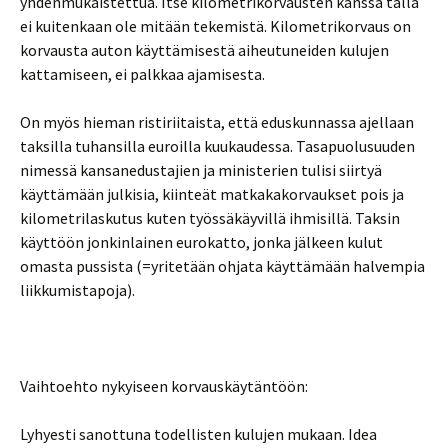
yhdenmukaistettua. Itse kilometrikorvausten kanssa tällä
ei kuitenkaan ole mitään tekemistä. Kilometrikorvaus on
korvausta auton käyttämisestä aiheutuneiden kulujen
kattamiseen, ei palkkaa ajamisesta.
On myös hieman ristiriitaista, että eduskunnassa ajellaan
taksilla tuhansilla euroilla kuukaudessa. Tasapuolusuuden
nimessä kansanedustajien ja ministerien tulisi siirtyä
käyttämään julkisia, kiinteät matkakakorvaukset pois ja
kilometrilaskutus kuten työssäkäyvillä ihmisillä. Taksin
käyttöön jonkinlainen eurokatto, jonka jälkeen kulut
omasta pussista (=yritetään ohjata käyttämään halvempia
liikkumistapoja).
Vaihtoehto nykyiseen korvauskäytäntöön:
Lyhyesti sanottuna todellisten kulujen mukaan. Idea