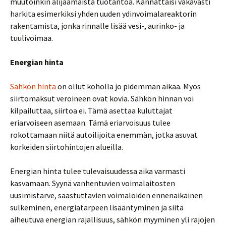
muutoinkin alijäämäistä tuotantoa. Kannattaisi vakavasti
harkita esimerkiksi yhden uuden ydinvoimalareaktorin
rakentamista, jonka rinnalle lisää vesi-, aurinko- ja
tuulivoimaa.
Energian hinta
Sähkön hinta
on ollut koholla jo pidemmän aikaa. Myös
siirtomaksut veroineen ovat kovia. Sähkön hinnan voi
kilpailuttaa, siirtoa ei. Tämä asettaa kuluttajat
eriarvoiseen asemaan. Tämä eriarvoisuus tulee
rokottamaan niitä autoilijoita enemmän, jotka asuvat
korkeiden siirtohintojen alueilla.
Energian hinta tulee tulevaisuudessa aika varmasti
kasvamaan. Syynä vanhentuvien voimalaitosten
uusimistarve, saastuttavien voimaloiden ennenaikainen
sulkeminen, energiatarpeen lisääntyminen ja siitä
aiheutuva energian rajallisuus, sähkön myyminen yli rajojen