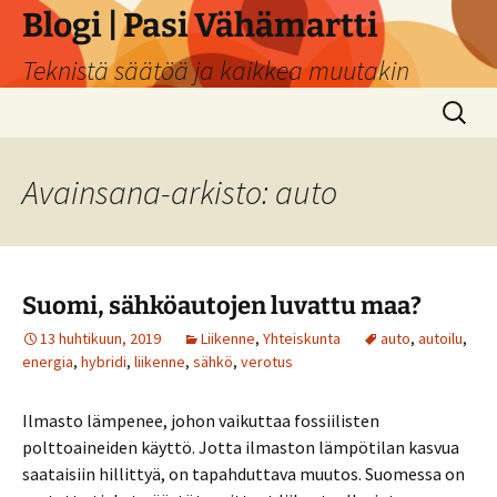
Siirry
Blogi | Pasi Vähämartti
sisältöön
Teknistä säätöä ja kaikkea muutakin
Haku:
Avainsana-arkisto: auto
Suomi, sähköautojen luvattu maa?
13 huhtikuun, 2019
Liikenne
,
Yhteiskunta
auto
,
autoilu
,
energia
,
hybridi
,
liikenne
,
sähkö
,
verotus
Ilmasto lämpenee, johon vaikuttaa fossiilisten
polttoaineiden käyttö. Jotta ilmaston lämpötilan kasvua
saataisiin hillittyä, on tapahduttava muutos. Suomessa on