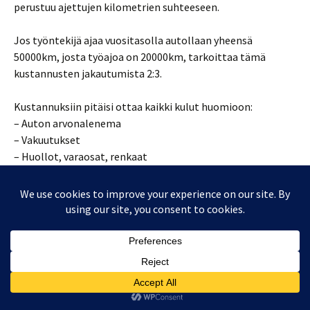
perustuu ajettujen kilometrien suhteeseen.
Jos työntekijä ajaa vuositasolla autollaan yheensä
50000km, josta työajoa on 20000km, tarkoittaa tämä
kustannusten jakautumista 2:3.
Kustannuksiin pitäisi ottaa kaikki kulut huomioon:
– Auton arvonalenema
– Vakuutukset
– Huollot, varaosat, renkaat
– Polttoaine
– Kastastus
– jne.
Kaikki muut paitsi auton arvonalenema on helppoja todeta
suoraan kuisteista.
Sanotaan, että kaikki em. kulut ovat 20000e vuodessa. Em.
suhteella tämä tarkoittaisi, että työnantajan osuus