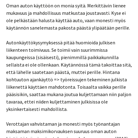
Oman auton käyttöön on monia syitä. Merkittävin lienee
mukavuus ja mahdollisuus matkustaa joustavasti. Kyse ei
ole pelkästään halusta käyttää auto, vaan monesti myös
käytännön sanelemasta pakosta päästä ylipäätään perille.
Autonkäyttökysymyksessä pitää huomioida julkisen
liikenteen toimivuus. Se toimii vain suurimmissa
kaupungeissa (sisäisesti), pienimmillä paikkakunnilla
sellaista ei ole ollenkaan. Käytännössä tämä takoittaa sitä,
että lähelle saatetaan päästä, muttei perille. Hintana
kohtuuton ajankäyttö => työreissujen tekeminen julkista
liikenettä käyttäen mahdotonta. Toisaalta vaikka perille
pääsisikin, saattaa mukana joutua kuljettamaan niin paljon
tavaraa, ettei niiden kuljettaminen julkisissa ole
yksinkertaisesti mahdollista.
Verottajan vahvistaman ja monesti myös työnantajan
maksaman maksimikorvauksen suuruus oman auton