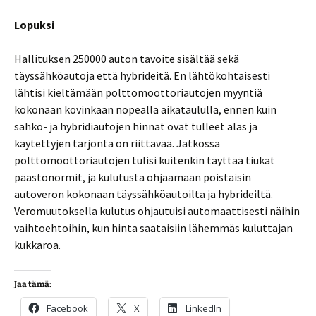
Lopuksi
Hallituksen 250000 auton tavoite sisältää sekä
täyssähköautoja että hybrideitä. En lähtökohtaisesti
lähtisi kieltämään polttomoottoriautojen myyntiä
kokonaan kovinkaan nopealla aikataululla, ennen kuin
sähkö- ja hybridiautojen hinnat ovat tulleet alas ja
käytettyjen tarjonta on riittävää. Jatkossa
polttomoottoriautojen tulisi kuitenkin täyttää tiukat
päästönormit, ja kulutusta ohjaamaan poistaisin
autoveron kokonaan täyssähköautoilta ja hybrideiltä.
Veromuutoksella kulutus ohjautuisi automaattisesti näihin
vaihtoehtoihin, kun hinta saataisiin lähemmäs kuluttajan
kukkaroa.
Jaa tämä:
Facebook
X
LinkedIn