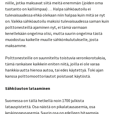
niille, jotka maksavat siitä meitä enemmän (joiden oma
tuotanto on kalliimpaa) … Halpa sähköautoilu ei
tulevaisuudessa ehkä olekaan niin halpaa kuin mitä se nyt
on. Vaikka sähköautoilu maksisi tulevaisuudessa saman kuin
polttonesteillä ajaminen nyt, ei tämä varmaan
kenellekään ongelma olisi, mutta suurin ongelma tästä
muodostuu kaikelle muulle sähkönkulutukselle, josta
maksamme.
Polttonesteille on suunniteltu toistuvia veronkorotuksia,
tämä rankaisee kaikkein eniten niitä, joilla ei ole varaa
hankkia uutta hienoa autoa, tai edes käytettyä. Toki ajan
kanssa polttomoottoriautot poistuvat käytöstä.
Sähköauton lataaminen
Suomessa on tällä hetkellä noin 1700 julkista
latauspistettä. Osa näistä on pikalatausasemia, osa
keskinopeusasemia. Suurin osa on edelleen hitaampia