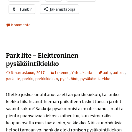
Tumblr
Jakamistapoja
Kommentoi
Park lite – Elektroninen
pysäköintikiekko
6 marraskuun, 2017
Liikenne
,
Yhteiskunta
auto
,
autoilu
,
park lite
,
parkki
,
parkkikiekko
,
pysäköinti
,
pysäköintikiekko
Oletko joskus unohtanut asettaa parkkikiekon, tai onko
kiekko liikahtanut hieman paikalleen laskettaessa ja olet
saanut sakon? Sakkoja pysäköinnistä en ole saanut, mutta
pientä päänvaivaa kiekosta aiheutuu, kun esimerkiksi
kaupan ovella muistaa: ai niin, se kiekko. Näitä unohduksia
helpottamaan voi hankkia elektronisen pysäköintikiekon.