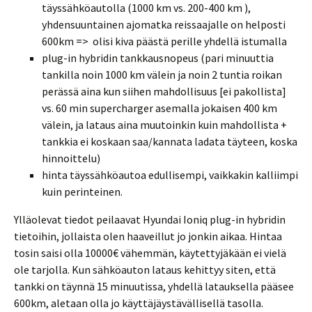
täyssähköautolla (1000 km vs. 200-400 km ),
yhdensuuntainen ajomatka reissaajalle on helposti
600km => olisi kiva päästä perille yhdellä istumalla
plug-in hybridin tankkausnopeus (pari minuuttia
tankilla noin 1000 km välein ja noin 2 tuntia roikan
perässä aina kun siihen mahdollisuus [ei pakollista]
vs. 60 min supercharger asemalla jokaisen 400 km
välein, ja lataus aina muutoinkin kuin mahdollista +
tankkia ei koskaan saa/kannata ladata täyteen, koska
hinnoittelu)
hinta täyssähköautoa edullisempi, vaikkakin kalliimpi
kuin perinteinen.
Ylläolevat tiedot peilaavat Hyundai Ioniq plug-in hybridin
tietoihin, jollaista olen haaveillut jo jonkin aikaa. Hintaa
tosin saisi olla 10000€ vähemmän, käytettyjäkään ei vielä
ole tarjolla. Kun sähköauton lataus kehittyy siten, että
tankki on täynnä 15 minuutissa, yhdellä latauksella pääsee
600km, aletaan olla jo käyttäjäystävällisellä tasolla.