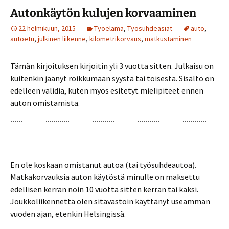
Autonkäytön kulujen korvaaminen
22 helmikuun, 2015
Työelämä
,
Työsuhdeasiat
auto
,
autoetu
,
julkinen liikenne
,
kilometrikorvaus
,
matkustaminen
Tämän kirjoituksen kirjoitin yli 3 vuotta sitten. Julkaisu on
kuitenkin jäänyt roikkumaan syystä tai toisesta. Sisältö on
edelleen validia, kuten myös esitetyt mielipiteet ennen
auton omistamista.
En ole koskaan omistanut autoa (tai työsuhdeautoa).
Matkakorvauksia auton käytöstä minulle on maksettu
edellisen kerran noin 10 vuotta sitten kerran tai kaksi.
Joukkoliikennettä olen sitävastoin käyttänyt useamman
vuoden ajan, etenkin Helsingissä.