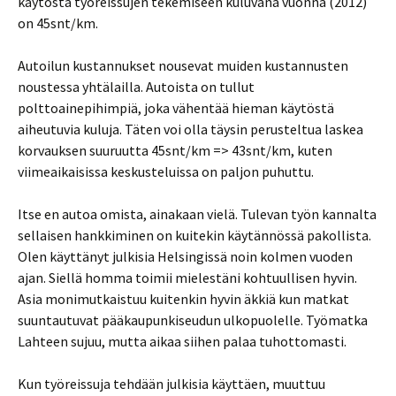
käytöstä työreissujen tekemiseen kuluvana vuonna (2012)
on 45snt/km.
Autoilun kustannukset nousevat muiden kustannusten
noustessa yhtälailla. Autoista on tullut
polttoainepihimpiä, joka vähentää hieman käytöstä
aiheutuvia kuluja. Täten voi olla täysin perusteltua laskea
korvauksen suuruutta 45snt/km => 43snt/km, kuten
viimeaikaisissa keskusteluissa on paljon puhuttu.
Itse en autoa omista, ainakaan vielä. Tulevan työn kannalta
sellaisen hankkiminen on kuitekin käytännössä pakollista.
Olen käyttänyt julkisia Helsingissä noin kolmen vuoden
ajan. Siellä homma toimii mielestäni kohtuullisen hyvin.
Asia monimutkaistuu kuitenkin hyvin äkkiä kun matkat
suuntautuvat pääkaupunkiseudun ulkopuolelle. Työmatka
Lahteen sujuu, mutta aikaa siihen palaa tuhottomasti.
Kun työreissuja tehdään julkisia käyttäen, muuttuu