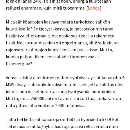
joka on lähes 24%. Toisin sanoen, energia kulutetaan
reilusti enemmän, kuin mitä tuotamme. [
Lähde
]
Mitä sähköautojen kasvava määrä tarkoittaa sähkön
kulutukselle? Se tietysti kasvaa, ja nettotuonnin tarve
lisääntyy, ellei omaa tuotantokapasiteettia rakenneta
lisää. Nettotuonnissakin on ongelmansa, sillä silläkin on
rajansa siirtolinjojen kapisiteettien puitteissa. Mutta,
kuinka paljon liikenteen sähköistäminen vaatii
lisäenergiaa?
Vuosittaisilla ajokilometreilläni syntyisi täyssähköautolla 4
MWh lisäys sähkönkulutukseen (olettaen, että kulutus olisi
identtinen dieseliin verrattuna hyötysuhde huomioiden).
Mutta, mitä 250000 auton tavoite tarkoittaa, jonka verran
niitä pitäisi olla vuoteen 2030 mennessä.
Tällä hetkellä sähköautoja on 1682 ja hybrideitä 5719 kpl.
Täten uusia sähkö/hybridiautoja pitäisi rekisteröidä noin