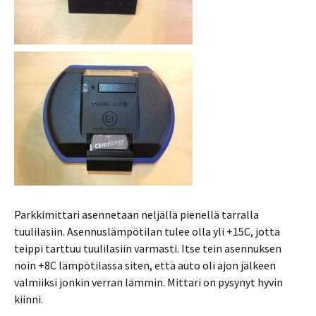
Parkkimittari asennetaan neljällä pienellä tarralla
tuulilasiin. Asennuslämpötilan tulee olla yli +15C, jotta
teippi tarttuu tuulilasiin varmasti. Itse tein asennuksen
noin +8C lämpötilassa siten, että auto oli ajon jälkeen
valmiiksi jonkin verran lämmin. Mittari on pysynyt hyvin
kiinni.