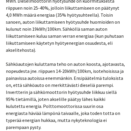
MWh. Dieselmoottorin hyötysuhde on kuormituksesta
riippuen noin 25-40%, jolloin liikuttamiseen on päätynyt
4,0 MWh määrä energiaa (35% hyötysuhteella). Toisin
sanoen, auton liikuttamiseen hyötysuhde huomioiden on
kulunut noin 19kWh/100km. Sähköllä saman auton
liikuttamiseen kuluu saman verran energiaa (kun puhutaan
liikuttamiseen käytetyn hyötyenergian osuudesta, eli
akselitehosta).
Sähköautojen kuluttama teho on auton koosta, ajotavasta,
nopeudesta jne. riippuen 14-20kWh/100km, isotehoisissa ja
painavissa autoissa enemmänkin. Ensipäätelmä tuloksista
on, että sähköauto on merkittävästi dieseliä parempi.
Invertterin ja sähkömoottorin hyötysuhde liikkuu siellä
95% tietämillä, joten akselille päätyy lähes kaikki
kulutettu energia. Polttomoottorissa suurin osa
energiasta häviää lämpönä taivaalle, joka toden totta on
typerää energian hukkaa, mutta nykyteknologia ei
parempaan pysty.