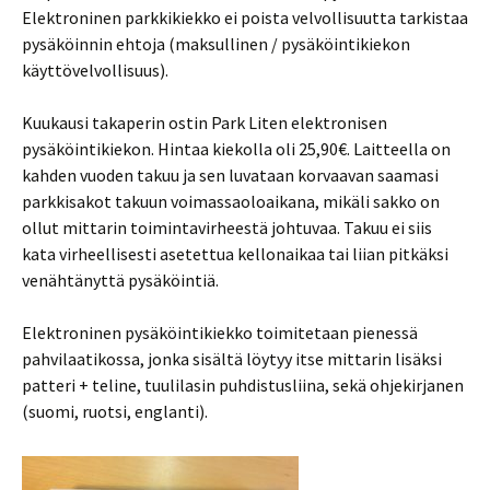
Elektroninen parkkikiekko ei poista velvollisuutta tarkistaa
pysäköinnin ehtoja (maksullinen / pysäköintikiekon
käyttövelvollisuus).
Kuukausi takaperin ostin Park Liten elektronisen
pysäköintikiekon. Hintaa kiekolla oli 25,90€. Laitteella on
kahden vuoden takuu ja sen luvataan korvaavan saamasi
parkkisakot takuun voimassaoloaikana, mikäli sakko on
ollut mittarin toimintavirheestä johtuvaa. Takuu ei siis
kata virheellisesti asetettua kellonaikaa tai liian pitkäksi
venähtänyttä pysäköintiä.
Elektroninen pysäköintikiekko toimitetaan pienessä
pahvilaatikossa, jonka sisältä löytyy itse mittarin lisäksi
patteri + teline, tuulilasin puhdistusliina, sekä ohjekirjanen
(suomi, ruotsi, englanti).