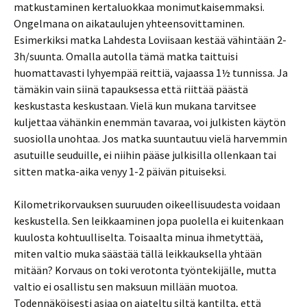
matkustaminen kertaluokkaa monimutkaisemmaksi.
Ongelmana on aikataulujen yhteensovittaminen.
Esimerkiksi matka Lahdesta Loviisaan kestää vähintään 2-
3h/suunta. Omalla autolla tämä matka taittuisi
huomattavasti lyhyempää reittiä, vajaassa 1½ tunnissa. Ja
tämäkin vain siinä tapauksessa että riittää päästä
keskustasta keskustaan. Vielä kun mukana tarvitsee
kuljettaa vähänkin enemmän tavaraa, voi julkisten käytön
suosiolla unohtaa. Jos matka suuntautuu vielä harvemmin
asutuille seuduille, ei niihin pääse julkisilla ollenkaan tai
sitten matka-aika venyy 1-2 päivän pituiseksi.
Kilometrikorvauksen suuruuden oikeellisuudesta voidaan
keskustella. Sen leikkaaminen jopa puolella ei kuitenkaan
kuulosta kohtuulliselta. Toisaalta minua ihmetyttää,
miten valtio muka säästää tällä leikkauksella yhtään
mitään? Korvaus on toki verotonta työntekijälle, mutta
valtio ei osallistu sen maksuun millään muotoa.
Todennäköisesti asiaa on ajateltu siltä kantilta, että