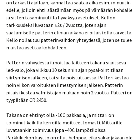
on tarkasti ajallaan, kannattaa säätää aika esim. minuutin
edelle, jolloin ehtii säätämään myös päivämäärän kohdalle
ja sitten tasaminuutilla hyväksyä asetukset. Kellon
tarkkuudeksi luvataan ±2s / 2vuotta, joten ajan
säätämiselle patterin eliniän aikana ei pitäisi olla tarvetta.
Kello nollautuu patterinvaihdon yhteydessä, joten se tulee
muistaa asettaa kohdalleen.
Patterin vähyydestä ilmoittaa laitteen takana sijaitseva
led-valo, joka vilkkuu 10 sekunnin ajan pysäköintitilaan
siirtymisen jälkeen, tai siitä poistuttaessa. Patteri kestää
noin viikon varoituksen ilmestymisen jälkeen. Patterin
pitäisi kestää valmistajan mukaan noin 2 vuotta. Patteri on
tyypiltään CR 2450.
Takana on ehtinyt olla -10C pakkasia, ja mittari on
toiminut kaikilla kerroilla moitteettomasti. Mittarille
luvataankin toimivuus jopa -40C lämpötiloissa.
Parkkikiekon käyttö on ollut helppoa, eikä sakkojakaan ole