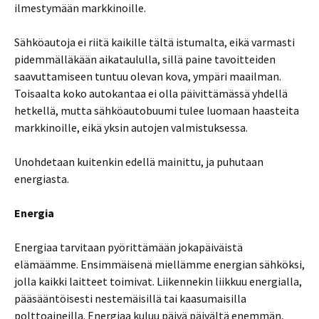
ilmestymään markkinoille.
Sähköautoja ei riitä kaikille tältä istumalta, eikä varmasti
pidemmälläkään aikataululla, sillä paine tavoitteiden
saavuttamiseen tuntuu olevan kova, ympäri maailman.
Toisaalta koko autokantaa ei olla päivittämässä yhdellä
hetkellä, mutta sähköautobuumi tulee luomaan haasteita
markkinoille, eikä yksin autojen valmistuksessa.
Unohdetaan kuitenkin edellä mainittu, ja puhutaan
energiasta.
Energia
Energiaa tarvitaan pyörittämään jokapäiväistä
elämäämme. Ensimmäisenä miellämme energian sähköksi,
jolla kaikki laitteet toimivat. Liikennekin liikkuu energialla,
pääsääntöisesti nestemäisillä tai kaasumaisilla
polttoaineilla. Energiaa kuluu päivä päivältä enemmän,