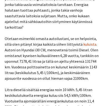
jonka takia uusia voimalaitoksia tarvitaan. Energiaa
halutaan tuottaa puhtaasti, jonka takia vanhoja
saastuttavia laitoksia suljetaan. Mutta, onko kukaan
ajatellut mitä sähköautoihin siirtyminen käytännössä
tarkoittaa?
Otetaan esimerkki omasta autoilustani, se on helpointa,
sillä olen pitänyt kirjaa kaikista siihen liittyvistä
kuluista
.
Autoni on Hyundai i30 CW, menovetenä toimii Diesel. Olen
omistanut kyseisen kulkuvälineen 6,28 vuotta, tankkiin on
uponnut 7178,41 litraa ja tällä on ajeltu yhteensä 131744
km. Vuodessa polttoainetta on kulunut keskimäärin 1143
litraa (keskikulutus 5,45 l/100km), ja keskimääräinen
ajosuorite vuodessa on ollut hieman vajaa 21000km.
Litra dieseliä sisältää energiaa noin 10 kWh. 5,45 litran
keskikulutuksella energiaa kuluu siis 54,5 kWh/100km.
Vuotuisella ajomäärälläni energiankulutus on noin 11,4