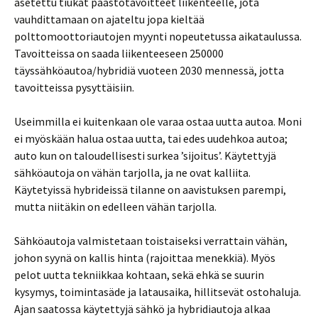
asetettu tiukat päästötavoitteet liikenteelle, jota
vauhdittamaan on ajateltu jopa kieltää
polttomoottoriautojen myynti nopeutetussa aikataulussa.
Tavoitteissa on saada liikenteeseen 250000
täyssähköautoa/hybridiä vuoteen 2030 mennessä, jotta
tavoitteissa pysyttäisiin.
Useimmilla ei kuitenkaan ole varaa ostaa uutta autoa. Moni
ei myöskään halua ostaa uutta, tai edes uudehkoa autoa;
auto kun on taloudellisesti surkea ’sijoitus’. Käytettyjä
sähköautoja on vähän tarjolla, ja ne ovat kalliita.
Käytetyissä hybrideissä tilanne on aavistuksen parempi,
mutta niitäkin on edelleen vähän tarjolla.
Sähköautoja valmistetaan toistaiseksi verrattain vähän,
johon syynä on kallis hinta (rajoittaa menekkiä). Myös
pelot uutta tekniikkaa kohtaan, sekä ehkä se suurin
kysymys, toimintasäde ja latausaika, hillitsevät ostohaluja.
Ajan saatossa käytettyjä sähkö ja hybridiautoja alkaa