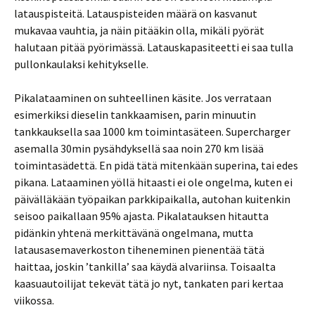
latauspisteitä. Latauspisteiden määrä on kasvanut
mukavaa vauhtia, ja näin pitääkin olla, mikäli pyörät
halutaan pitää pyörimässä. Latauskapasiteetti ei saa tulla
pullonkaulaksi kehitykselle.
Pikalataaminen on suhteellinen käsite. Jos verrataan
esimerkiksi dieselin tankkaamisen, parin minuutin
tankkauksella saa 1000 km toimintasäteen. Supercharger
asemalla 30min pysähdyksellä saa noin 270 km lisää
toimintasädettä. En pidä tätä mitenkään superina, tai edes
pikana. Lataaminen yöllä hitaasti ei ole ongelma, kuten ei
päivälläkään työpaikan parkkipaikalla, autohan kuitenkin
seisoo paikallaan 95% ajasta. Pikalatauksen hitautta
pidänkin yhtenä merkittävänä ongelmana, mutta
latausasemaverkoston tiheneminen pienentää tätä
haittaa, joskin ’tankilla’ saa käydä alvariinsa. Toisaalta
kaasuautoilijat tekevät tätä jo nyt, tankaten pari kertaa
viikossa.