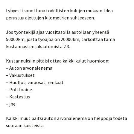
Lyhyesti sanottuna todellisten kulujen mukaan. Idea
perustuu ajettujen kilometrien suhteeseen.
Jos työntekijä ajaa vuositasolla autollaan yheensä
50000km, josta työajoa on 20000km, tarkoittaa tämä
kustannusten jakautumista 2:3.
Kustannuksiin pitäisi ottaa kaikki kulut huomioon:
– Auton arvonalenema
– Vakuutukset
– Huollot, varaosat, renkaat
– Polttoaine
– Kastastus
– jne.
Kaikki muut paitsi auton arvonalenema on helppoja todeta
suoraan kuisteista.