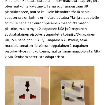
Minulla on Keniasta ostettu noin 3€ maksava adapteri, jota
olen matkoilla käyttänyt. Tämä sopii ainoastaan UK
pistokkeeseen, mutta kaikkein hienointa tässä hapis-
adapterissa on kolme erillistä ulostuloa. Ylä- ja alapuolelle
toimii 2-napainen eurooppalainen maadoittamaton
pistoke, mutta myös 2-napainen USA ja 2-napainen
australialainen pistoke. Etupuolella toimii 2/3-napainen
UK, 2/3-napainen USA, 2/3-napainen Australia, sekä
maadoittamaton litteä eurooppalainen 2-napainen
pistoke. Myös schuko toimii, mutta ilman maadoitusta. Alla
kuvia Keniasta ostetusta adapterista.