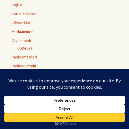
DigiTV
Korjausohjeet
Lähiverkko
Modaaminen
Ohjelmointi
CoDeSys
Radioamatööri
Radiokuuntelu
Riistakamera
Vinkit
Web
Windows
Sekalainen
Uncategorized
Yhteiskunta