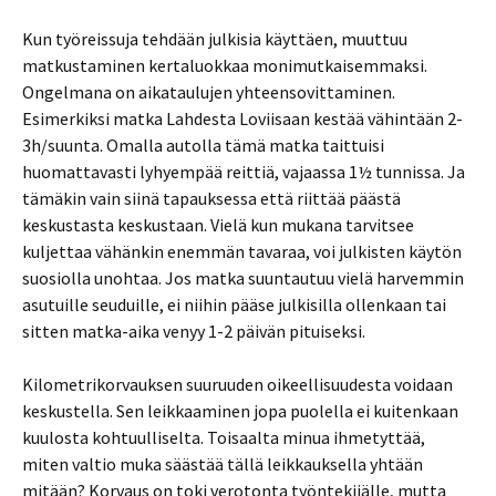
Kun työreissuja tehdään julkisia käyttäen, muuttuu
matkustaminen kertaluokkaa monimutkaisemmaksi.
Ongelmana on aikataulujen yhteensovittaminen.
Esimerkiksi matka Lahdesta Loviisaan kestää vähintään 2-
3h/suunta. Omalla autolla tämä matka taittuisi
huomattavasti lyhyempää reittiä, vajaassa 1½ tunnissa. Ja
tämäkin vain siinä tapauksessa että riittää päästä
keskustasta keskustaan. Vielä kun mukana tarvitsee
kuljettaa vähänkin enemmän tavaraa, voi julkisten käytön
suosiolla unohtaa. Jos matka suuntautuu vielä harvemmin
asutuille seuduille, ei niihin pääse julkisilla ollenkaan tai
sitten matka-aika venyy 1-2 päivän pituiseksi.
Kilometrikorvauksen suuruuden oikeellisuudesta voidaan
keskustella. Sen leikkaaminen jopa puolella ei kuitenkaan
kuulosta kohtuulliselta. Toisaalta minua ihmetyttää,
miten valtio muka säästää tällä leikkauksella yhtään
mitään? Korvaus on toki verotonta työntekijälle, mutta