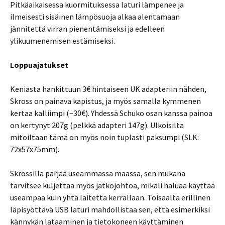
Pitkäaikaisessa kuormituksessa laturi lämpenee ja
ilmeisesti sisäinen lämpösuoja alkaa alentamaan
jännitettä virran pienentämiseksi ja edelleen
ylikuumenemisen estämiseksi.
Loppuajatukset
Keniasta hankittuun 3€ hintaiseen UK adapteriin nähden,
Skross on painava kapistus, ja myös samalla kymmenen
kertaa kalliimpi (~30€). Yhdessä Schuko osan kanssa painoa
on kertynyt 207g (pelkkä adapteri 147g). Ulkoisilta
mitoiltaan tämä on myös noin tuplasti paksumpi (SLK:
72x57x75mm).
Skrossilla pärjää useammassa maassa, sen mukana
tarvitsee kuljettaa myös jatkojohtoa, mikäli haluaa käyttää
useampaa kuin yhtä laitetta kerrallaan. Toisaalta erillinen
läpisyöttävä USB laturi mahdollistaa sen, että esimerkiksi
kännykän lataaminen ja tietokoneen käyttäminen