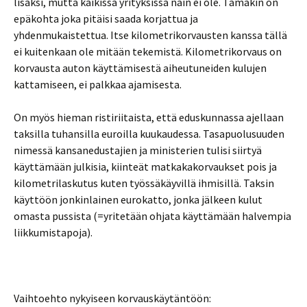
lisäksi, mutta kaikissa yrityksissä näin ei ole. Tämäkin on
epäkohta joka pitäisi saada korjattua ja
yhdenmukaistettua. Itse kilometrikorvausten kanssa tällä
ei kuitenkaan ole mitään tekemistä. Kilometrikorvaus on
korvausta auton käyttämisestä aiheutuneiden kulujen
kattamiseen, ei palkkaa ajamisesta.
On myös hieman ristiriitaista, että eduskunnassa ajellaan
taksilla tuhansilla euroilla kuukaudessa. Tasapuolusuuden
nimessä kansanedustajien ja ministerien tulisi siirtyä
käyttämään julkisia, kiinteät matkakakorvaukset pois ja
kilometrilaskutus kuten työssäkäyvillä ihmisillä. Taksin
käyttöön jonkinlainen eurokatto, jonka jälkeen kulut
omasta pussista (=yritetään ohjata käyttämään halvempia
liikkumistapoja).
Vaihtoehto nykyiseen korvauskäytäntöön: