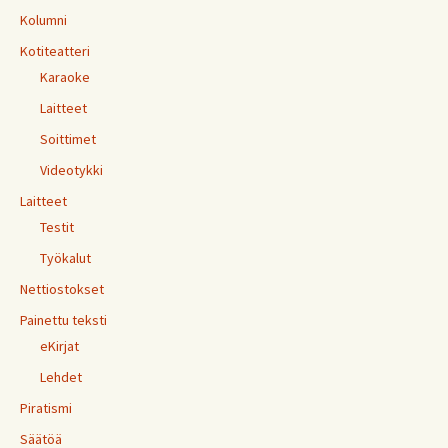
Kolumni
Kotiteatteri
Karaoke
Laitteet
Soittimet
Videotykki
Laitteet
Testit
Työkalut
Nettiostokset
Painettu teksti
eKirjat
Lehdet
Piratismi
Säätöä