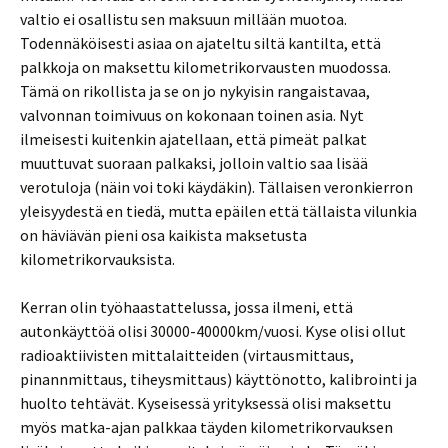
valtio ei osallistu sen maksuun millään muotoa.
Todennäköisesti asiaa on ajateltu siltä kantilta, että
palkkoja on maksettu kilometrikorvausten muodossa.
Tämä on rikollista ja se on jo nykyisin rangaistavaa,
valvonnan toimivuus on kokonaan toinen asia. Nyt
ilmeisesti kuitenkin ajatellaan, että pimeät palkat
muuttuvat suoraan palkaksi, jolloin valtio saa lisää
verotuloja (näin voi toki käydäkin). Tällaisen veronkierron
yleisyydestä en tiedä, mutta epäilen että tällaista vilunkia
on häviävän pieni osa kaikista maksetusta
kilometrikorvauksista.
Kerran olin työhaastattelussa, jossa ilmeni, että
autonkäyttöä olisi 30000-40000km/vuosi. Kyse olisi ollut
radioaktiivisten mittalaitteiden (virtausmittaus,
pinannmittaus, tiheysmittaus) käyttönotto, kalibrointi ja
huolto tehtävät. Kyseisessä yrityksessä olisi maksettu
myös matka-ajan palkkaa täyden kilometrikorvauksen