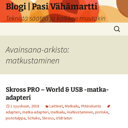
Siirry
Blogi | Pasi Vähämartti
sisältöön
Teknistä säätöä ja kaikkea muutakin
Haku:
Avainsana-arkisto:
matkustaminen
Skross PRO – World & USB -matka-
adapteri
1 syyskuun, 2018
Laitteet
,
Matkailu
,
Yhteiskunta
adapteri
,
matka-adapteri
,
matkailu
,
matkustaminen
,
pistoke
,
pistotulppa
,
Schuko
,
Skross
,
USB laturi