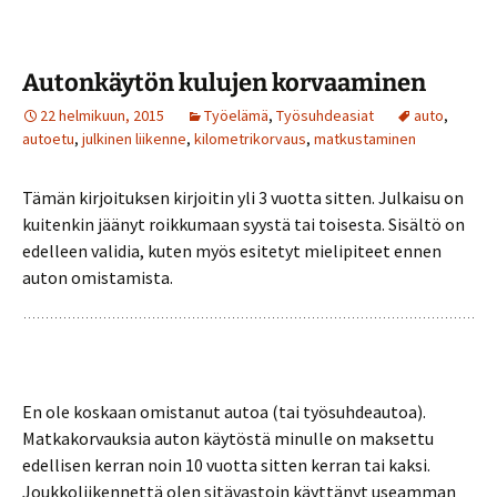
Autonkäytön kulujen korvaaminen
22 helmikuun, 2015
Työelämä
,
Työsuhdeasiat
auto
,
autoetu
,
julkinen liikenne
,
kilometrikorvaus
,
matkustaminen
Tämän kirjoituksen kirjoitin yli 3 vuotta sitten. Julkaisu on
kuitenkin jäänyt roikkumaan syystä tai toisesta. Sisältö on
edelleen validia, kuten myös esitetyt mielipiteet ennen
auton omistamista.
En ole koskaan omistanut autoa (tai työsuhdeautoa).
Matkakorvauksia auton käytöstä minulle on maksettu
edellisen kerran noin 10 vuotta sitten kerran tai kaksi.
Joukkoliikennettä olen sitävastoin käyttänyt useamman