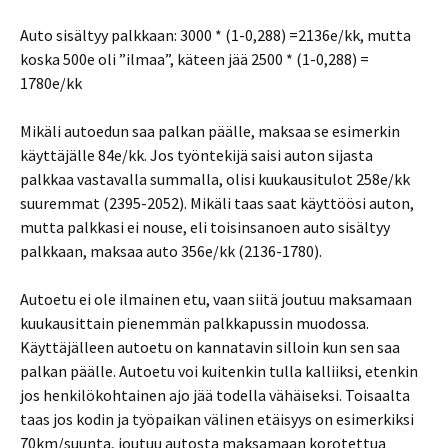
Auto sisältyy palkkaan: 3000 * (1-0,288) =2136e/kk, mutta
koska 500e oli ”ilmaa”, käteen jää 2500 * (1-0,288) =
1780e/kk
Mikäli autoedun saa palkan päälle, maksaa se esimerkin
käyttäjälle 84e/kk. Jos työntekijä saisi auton sijasta
palkkaa vastavalla summalla, olisi kuukausitulot 258e/kk
suuremmat (2395-2052). Mikäli taas saat käyttöösi auton,
mutta palkkasi ei nouse, eli toisinsanoen auto sisältyy
palkkaan, maksaa auto 356e/kk (2136-1780).
Autoetu ei ole ilmainen etu, vaan siitä joutuu maksamaan
kuukausittain pienemmän palkkapussin muodossa.
Käyttäjälleen autoetu on kannatavin silloin kun sen saa
palkan päälle. Autoetu voi kuitenkin tulla kalliiksi, etenkin
jos henkilökohtainen ajo jää todella vähäiseksi. Toisaalta
taas jos kodin ja työpaikan välinen etäisyys on esimerkiksi
70km/suunta, joutuu autosta maksamaan korotettua