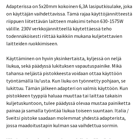
Adapterissa on 5x20mm kokoinen 6,3A lasiputkisulake, joka
on käyttäjän vaihdettavissa. Tämä rajaa käyttöjännitteestä
riippuen liitettävän laitteen maksimi tehon 630-1575W
välille. 230V verkkojännitteellä käytettäessä teho
todennäköisesti riittää kaikkiin mukana kuljetettavien
laitteiden ruokkimiseen.
Käyttäminen on hyvin yksinkertaista, kyljessä on neljä
liukua, sekä päädyssä lukituksen vapautuspainike. Mikä
tahansa neljästä pistokkeesta voidaan ottaa käyttöön
työntämällä liu’usta. Kun liuku on työnnetty pohjaan, se
lukittuu. Tämän jälkeen adapteri on valmis käyttöön. Kun
pistokkeen tyyppiä haluaa muuttaa tai laittaa takaisin
kuljetuskuntoon, tulee päädyssä olevaa mustaa painiketta
painaa ja samalla työntää liukua toiseen suuntaan. Italia /
Sveitsi pistoke saadaan molemmat yhdestä adapterista,
jossa maadoitustapin kulman saa vaihdettua sormin.