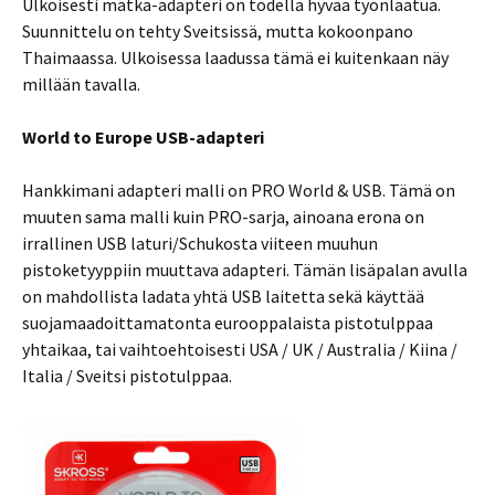
Ulkoisesti matka-adapteri on todella hyvää työnlaatua.
Suunnittelu on tehty Sveitsissä, mutta kokoonpano
Thaimaassa. Ulkoisessa laadussa tämä ei kuitenkaan näy
millään tavalla.
World to Europe USB-adapteri
Hankkimani adapteri malli on PRO World & USB. Tämä on
muuten sama malli kuin PRO-sarja, ainoana erona on
irrallinen USB laturi/Schukosta viiteen muuhun
pistoketyyppiin muuttava adapteri. Tämän lisäpalan avulla
on mahdollista ladata yhtä USB laitetta sekä käyttää
suojamaadoittamatonta eurooppalaista pistotulppaa
yhtaikaa, tai vaihtoehtoisesti USA / UK / Australia / Kiina /
Italia / Sveitsi pistotulppaa.