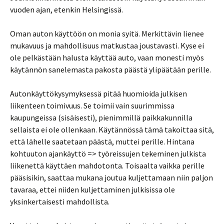
vuoden ajan, etenkin Helsingissä.
Oman auton käyttöön on monia syitä. Merkittävin lienee
mukavuus ja mahdollisuus matkustaa joustavasti. Kyse ei
ole pelkästään halusta käyttää auto, vaan monesti myös
käytännön sanelemasta pakosta päästä ylipäätään perille.
Autonkäyttökysymyksessä pitää huomioida julkisen
liikenteen toimivuus. Se toimii vain suurimmissa
kaupungeissa (sisäisesti), pienimmillä paikkakunnilla
sellaista ei ole ollenkaan. Käytännössä tämä takoittaa sitä,
että lähelle saatetaan päästä, muttei perille. Hintana
kohtuuton ajankäyttö => työreissujen tekeminen julkista
liikenettä käyttäen mahdotonta. Toisaalta vaikka perille
pääsisikin, saattaa mukana joutua kuljettamaan niin paljon
tavaraa, ettei niiden kuljettaminen julkisissa ole
yksinkertaisesti mahdollista.