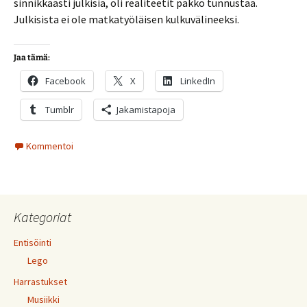
sinnikkäästi julkisia, oli realiteetit pakko tunnustaa.
Julkisista ei ole matkatyöläisen kulkuvälineeksi.
Jaa tämä:
Facebook
X
LinkedIn
Tumblr
Jakamistapoja
Kommentoi
Kategoriat
Entisöinti
Lego
Harrastukset
Musiikki