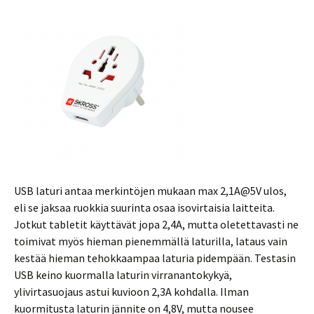
USB laturi antaa merkintöjen mukaan max 2,1A@5V ulos,
eli se jaksaa ruokkia suurinta osaa isovirtaisia laitteita.
Jotkut tabletit käyttävät jopa 2,4A, mutta oletettavasti ne
toimivat myös hieman pienemmällä laturilla, lataus vain
kestää hieman tehokkaampaa laturia pidempään. Testasin
USB keino kuormalla laturin virranantokykyä,
ylivirtasuojaus astui kuvioon 2,3A kohdalla. Ilman
kuormitusta laturin jännite on 4,8V, mutta nousee