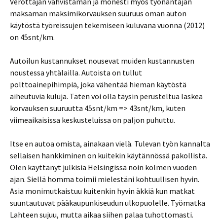
Verottajan vahvistaman ja monesti myös työnantajan
maksaman maksimikorvauksen suuruus oman auton
käytöstä työreissujen tekemiseen kuluvana vuonna (2012)
on 45snt/km.
Autoilun kustannukset nousevat muiden kustannusten
noustessa yhtälailla. Autoista on tullut
polttoainepihimpiä, joka vähentää hieman käytöstä
aiheutuvia kuluja. Täten voi olla täysin perusteltua laskea
korvauksen suuruutta 45snt/km => 43snt/km, kuten
viimeaikaisissa keskusteluissa on paljon puhuttu.
Itse en autoa omista, ainakaan vielä. Tulevan työn kannalta
sellaisen hankkiminen on kuitekin käytännössä pakollista.
Olen käyttänyt julkisia Helsingissä noin kolmen vuoden
ajan. Siellä homma toimii mielestäni kohtuullisen hyvin.
Asia monimutkaistuu kuitenkin hyvin äkkiä kun matkat
suuntautuvat pääkaupunkiseudun ulkopuolelle. Työmatka
Lahteen sujuu, mutta aikaa siihen palaa tuhottomasti.