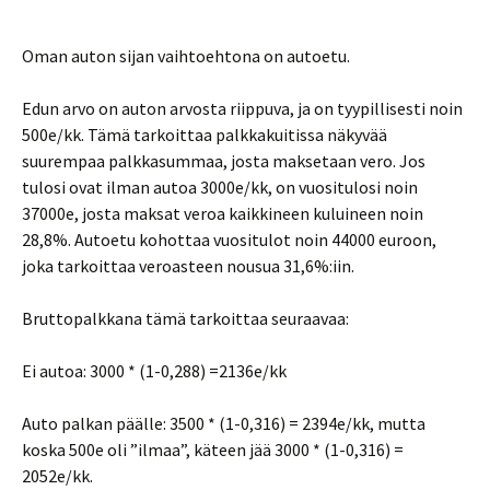
Oman auton sijan vaihtoehtona on autoetu.
Edun arvo on auton arvosta riippuva, ja on tyypillisesti noin
500e/kk. Tämä tarkoittaa palkkakuitissa näkyvää
suurempaa palkkasummaa, josta maksetaan vero. Jos
tulosi ovat ilman autoa 3000e/kk, on vuositulosi noin
37000e, josta maksat veroa kaikkineen kuluineen noin
28,8%. Autoetu kohottaa vuositulot noin 44000 euroon,
joka tarkoittaa veroasteen nousua 31,6%:iin.
Bruttopalkkana tämä tarkoittaa seuraavaa:
Ei autoa: 3000 * (1-0,288) =2136e/kk
Auto palkan päälle: 3500 * (1-0,316) = 2394e/kk, mutta
koska 500e oli ”ilmaa”, käteen jää 3000 * (1-0,316) =
2052e/kk.