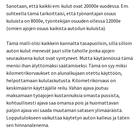
Sanotaan, että kaikki em. kulut ovat 20000e vuodessa. Em.
suhteella tämä tarkoittaisi, että työnantajan osuus
kuluista on 8000e, työntekijän osuuden ollessa 12000e
(omien ajojen osuus kaikista autoilun kuluista).
Tämä malli olisi kaikkein kannalta tasapuolisin, sillä silloin
auton kulut menevät juuri sille taholle jonka ajojen
seurauksena kulut ovat syntyneet. Mutta käytännössä tämä
menisi ihan älyttömäksi säätämiseksi. Tämä on syy miksi
kilometrikorvaukset on alunalkujaan otettu käyttöön,
helpottamaan kululaskutusta. Kilometrikorvaus on
keskimäärin käyttäjälle reilu. Vähän ajava joutuu
maksamaan työajojen kustannuksia omasta pussista,
kohtuullisesti ajava saa omansa pois ja huomattavan
paljon ajava voi saada muutaman satasen ylimääräistä.
Lopputulokseen vaikuttaa käytetyn auton kalleus ja täten
sen hinnanalenema.