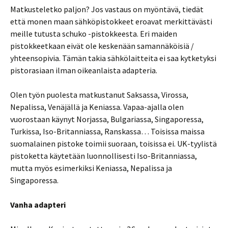
Matkusteletko paljon? Jos vastaus on myöntävä, tiedät
että monen maan sähköpistokkeet eroavat merkittävästi
meille tutusta schuko -pistokkeesta. Eri maiden
pistokkeetkaan eivät ole keskenään samannäköisiä /
yhteensopivia. Tämän takia sähkölaitteita ei saa kytketyksi
pistorasiaan ilman oikeanlaista adapteria.
Olen työn puolesta matkustanut Saksassa, Virossa,
Nepalissa, Venäjällä ja Keniassa. Vapaa-ajalla olen
vuorostaan käynyt Norjassa, Bulgariassa, Singaporessa,
Turkissa, Iso-Britanniassa, Ranskassa… Toisissa maissa
suomalainen pistoke toimii suoraan, toisissa ei. UK-tyylistä
pistoketta käytetään luonnollisesti Iso-Britanniassa,
mutta myös esimerkiksi Keniassa, Nepalissa ja
Singaporessa.
Vanha adapteri