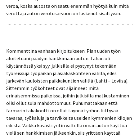
veroa, koska autosta on saatu enemmän hyötyä kuin mitä
verottaja auton verotusarvoon on laskenut sisältyvän.
Kommenttina vanhaan kirjoitukseen: Pian uuden työn
aloitetuani päädyin hankkimaan auton. Tähän oli
käytännössä yksi syy: julkisilla ei pystynyt tekemään
työreissuja työpaikan ja asiakaskohteen välillä, edes
järkevän kuuloisten paikkakuntien välillä (Lahti – Loviisa).
Sittemmin työkohteet ovat sijainneet mitä
erinäisemmissä paikoissa, joihin julkisilla matkustaminen
olisi ollut sula mahdottomuus. Puhumattakaan että
farmarin takakontti on ollut täynnä työhön liittyvää
tavaraa, työkaluja ja tarvikkeita useiden kymmenien kilojen
edestä. Vaikka kovasti yritin vältellä oman auton käyttöä
vielä sen hankkimisen jälkeenkin, siis yrittäen käyttää