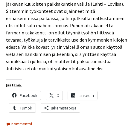
järkevän kuuloisten paikkakuntien välillä (Lahti – Loviisa).
Sittemmin työkohteet ovat sijainneet mitä
erinäisemmissä paikoissa, joihin julkisilla matkustaminen
olisi ollut sula mahdottomuus. Puhumattakaan että
farmarin takakontti on ollut täynnä työhön liittyvää
tavaraa, työkaluja ja tarvikkeita useiden kymmenien kilojen
edestä. Vaikka kovasti yritin vältellä oman auton käyttöä
vielä sen hankkimisen jälkeenkin, siis yrittäen käyttää
sinnikkäästi julkisia, oli realiteetit pakko tunnustaa.
Julkisista ei ole matkatyöläisen kulkuvälineeksi.
Jaa tämä:
Facebook
X
LinkedIn
Tumblr
Jakamistapoja
Kommentoi