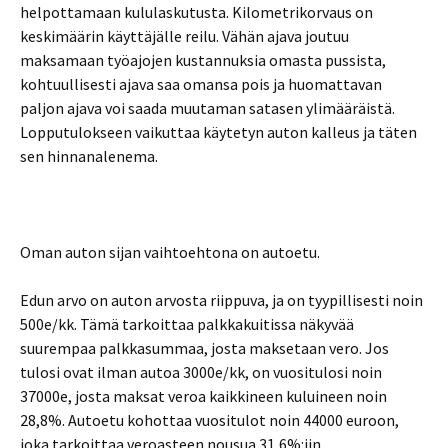
helpottamaan kululaskutusta. Kilometrikorvaus on
keskimäärin käyttäjälle reilu. Vähän ajava joutuu
maksamaan työajojen kustannuksia omasta pussista,
kohtuullisesti ajava saa omansa pois ja huomattavan
paljon ajava voi saada muutaman satasen ylimääräistä.
Lopputulokseen vaikuttaa käytetyn auton kalleus ja täten
sen hinnanalenema.
Oman auton sijan vaihtoehtona on autoetu.
Edun arvo on auton arvosta riippuva, ja on tyypillisesti noin
500e/kk. Tämä tarkoittaa palkkakuitissa näkyvää
suurempaa palkkasummaa, josta maksetaan vero. Jos
tulosi ovat ilman autoa 3000e/kk, on vuositulosi noin
37000e, josta maksat veroa kaikkineen kuluineen noin
28,8%. Autoetu kohottaa vuositulot noin 44000 euroon,
joka tarkoittaa veroasteen nousua 31,6%:iin.