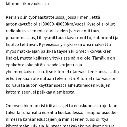
kilometrikorvauksista.
Kerran olin työhaastattelussa, jossa ilmeni, että
autonkäyttöä olisi 30000-40000km/vuosi. Kyse olisi ollut
radioaktiivisten mittalaitteiden (virtausmittaus,
pinannmittaus, tiheysmittaus) käyttönotto, kalibrointi ja
huolto tehtävät. Kyseisessä yrityksessä olisi maksettu
myös matka-ajan palkkaa täyden kilometrikorvauksen
lisäksi, mutta kaikissa yrityksissä näin ei ole. Tämäkin on
epäkohta joka pitäisi saada korjattua ja
yhdenmukaistettua. Itse kilometrikorvausten kanssa tällä
ei kuitenkaan ole mitään tekemistä. Kilometrikorvaus on
korvausta auton käyttämisestä aiheutuneiden kulujen
kattamiseen, ei palkkaa ajamisesta.
On myös hieman ristiriitaista, että eduskunnassa ajellaan
taksilla tuhansilla euroilla kuukaudessa. Tasapuolusuuden
nimessä kansanedustajien ja ministerien tulisi siirtyä
käyttämään julkisia, kiinteät matkakakorvaukset pois ja