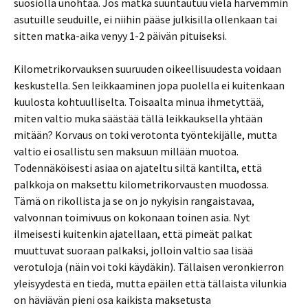
suosiolla unohtaa. Jos matka suuntautuu vielä harvemmin
asutuille seuduille, ei niihin pääse julkisilla ollenkaan tai
sitten matka-aika venyy 1-2 päivän pituiseksi.
Kilometrikorvauksen suuruuden oikeellisuudesta voidaan
keskustella. Sen leikkaaminen jopa puolella ei kuitenkaan
kuulosta kohtuulliselta. Toisaalta minua ihmetyttää,
miten valtio muka säästää tällä leikkauksella yhtään
mitään? Korvaus on toki verotonta työntekijälle, mutta
valtio ei osallistu sen maksuun millään muotoa.
Todennäköisesti asiaa on ajateltu siltä kantilta, että
palkkoja on maksettu kilometrikorvausten muodossa.
Tämä on rikollista ja se on jo nykyisin rangaistavaa,
valvonnan toimivuus on kokonaan toinen asia. Nyt
ilmeisesti kuitenkin ajatellaan, että pimeät palkat
muuttuvat suoraan palkaksi, jolloin valtio saa lisää
verotuloja (näin voi toki käydäkin). Tällaisen veronkierron
yleisyydestä en tiedä, mutta epäilen että tällaista vilunkia
on häviävän pieni osa kaikista maksetusta