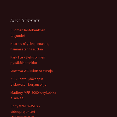
Suosituimmat
Suomen lentokenttien
taajuudet
Naarmu näytön pinnassa,
hammastahna auttaa
Park lite - Elektroninen
pysäköintikiekko
Vuotava WC kuluttaa euroja
AEG Santo -jääkaapin
diskovalon korjausohje
Madboy MFP-2000 levykelkka
ei aukea
Sony VPL-HW45ES -
videoprojektori