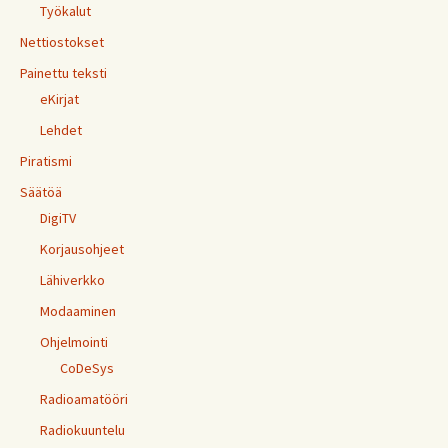
Työkalut
Nettiostokset
Painettu teksti
eKirjat
Lehdet
Piratismi
Säätöä
DigiTV
Korjausohjeet
Lähiverkko
Modaaminen
Ohjelmointi
CoDeSys
Radioamatööri
Radiokuuntelu