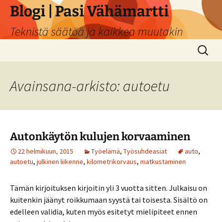
Siirry
Blogi | Pasi Vähämartti
sisältöön
Teknistä säätöä ja kaikkea muutakin
Haku:
Avainsana-arkisto: autoetu
Autonkäytön kulujen korvaaminen
22 helmikuun, 2015
Työelämä
,
Työsuhdeasiat
auto
,
autoetu
,
julkinen liikenne
,
kilometrikorvaus
,
matkustaminen
Tämän kirjoituksen kirjoitin yli 3 vuotta sitten. Julkaisu on
kuitenkin jäänyt roikkumaan syystä tai toisesta. Sisältö on
edelleen validia, kuten myös esitetyt mielipiteet ennen