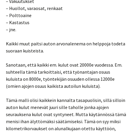
– Vakuutukset
– Huollot, varaosat, renkaat
– Polttoaine
– Kastastus
– jne.
Kaikki muut paitsi auton arvonalenema on helppoja todeta
suoraan kuisteista.
Sanotaan, että kaikki em. kulut ovat 20000e vuodessa. Em.
suhteella tämä tarkoittaisi, että työnantajan osuus
kuluista on 8000e, työntekijän osuuden ollessa 12000e
(omien ajojen osuus kaikista autoilun kuluista).
Tämä malli olisi kaikkein kannalta tasapuolisin, sillä silloin
auton kulut menevät juuri sille taholle jonka ajojen
seurauksena kulut ovat syntyneet. Mutta käytännössä tämä
menisi ihan älyttömäksi säätämiseksi. Tämä on syy miksi
kilometrikorvaukset on alunalkujaan otettu käyttöön,