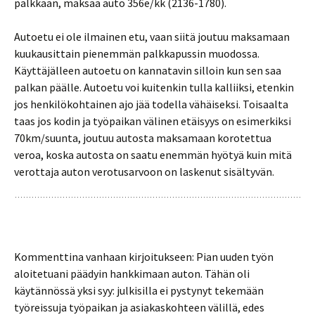
palkkaan, maksaa auto 356e/kk (2136-1780).
Autoetu ei ole ilmainen etu, vaan siitä joutuu maksamaan
kuukausittain pienemmän palkkapussin muodossa.
Käyttäjälleen autoetu on kannatavin silloin kun sen saa
palkan päälle. Autoetu voi kuitenkin tulla kalliiksi, etenkin
jos henkilökohtainen ajo jää todella vähäiseksi. Toisaalta
taas jos kodin ja työpaikan välinen etäisyys on esimerkiksi
70km/suunta, joutuu autosta maksamaan korotettua
veroa, koska autosta on saatu enemmän hyötyä kuin mitä
verottaja auton verotusarvoon on laskenut sisältyvän.
Kommenttina vanhaan kirjoitukseen: Pian uuden työn
aloitetuani päädyin hankkimaan auton. Tähän oli
käytännössä yksi syy: julkisilla ei pystynyt tekemään
työreissuja työpaikan ja asiakaskohteen välillä, edes