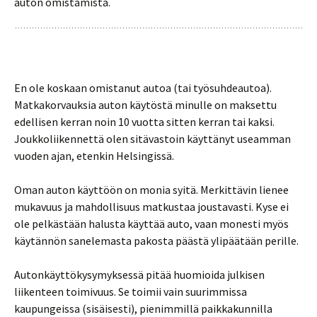
auton omistamista.
En ole koskaan omistanut autoa (tai työsuhdeautoa).
Matkakorvauksia auton käytöstä minulle on maksettu
edellisen kerran noin 10 vuotta sitten kerran tai kaksi.
Joukkoliikennettä olen sitävastoin käyttänyt useamman
vuoden ajan, etenkin Helsingissä.
Oman auton käyttöön on monia syitä. Merkittävin lienee
mukavuus ja mahdollisuus matkustaa joustavasti. Kyse ei
ole pelkästään halusta käyttää auto, vaan monesti myös
käytännön sanelemasta pakosta päästä ylipäätään perille.
Autonkäyttökysymyksessä pitää huomioida julkisen
liikenteen toimivuus. Se toimii vain suurimmissa
kaupungeissa (sisäisesti), pienimmillä paikkakunnilla