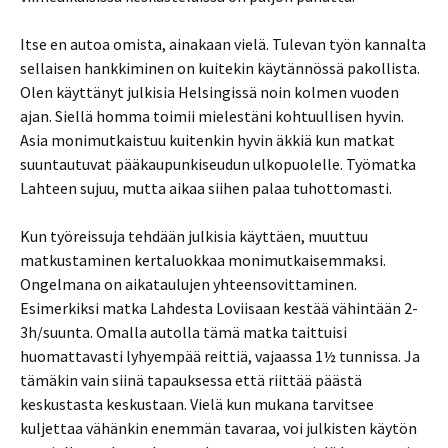
Itse en autoa omista, ainakaan vielä. Tulevan työn kannalta
sellaisen hankkiminen on kuitekin käytännössä pakollista.
Olen käyttänyt julkisia Helsingissä noin kolmen vuoden
ajan. Siellä homma toimii mielestäni kohtuullisen hyvin.
Asia monimutkaistuu kuitenkin hyvin äkkiä kun matkat
suuntautuvat pääkaupunkiseudun ulkopuolelle. Työmatka
Lahteen sujuu, mutta aikaa siihen palaa tuhottomasti.
Kun työreissuja tehdään julkisia käyttäen, muuttuu
matkustaminen kertaluokkaa monimutkaisemmaksi.
Ongelmana on aikataulujen yhteensovittaminen.
Esimerkiksi matka Lahdesta Loviisaan kestää vähintään 2-
3h/suunta. Omalla autolla tämä matka taittuisi
huomattavasti lyhyempää reittiä, vajaassa 1½ tunnissa. Ja
tämäkin vain siinä tapauksessa että riittää päästä
keskustasta keskustaan. Vielä kun mukana tarvitsee
kuljettaa vähänkin enemmän tavaraa, voi julkisten käytön