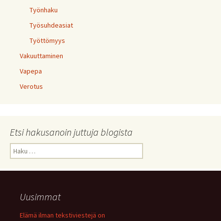
Työnhaku
Työsuhdeasiat
Työttömyys
Vakuuttaminen
Vapepa
Verotus
Etsi hakusanoin juttuja blogista
Haku:
Uusimmat
Elämä ilman tekstiviestejä on