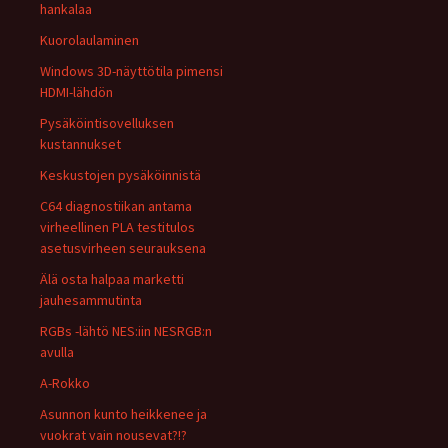
hankalaa
Kuorolaulaminen
Windows 3D-näyttötila pimensi
HDMI-lähdön
Pysäköintisovelluksen
kustannukset
Keskustojen pysäköinnistä
C64 diagnostiikan antama
virheellinen PLA testitulos
asetusvirheen seurauksena
Älä osta halpaa marketti
jauhesammutinta
RGBs -lähtö NES:iin NESRGB:n
avulla
A-Rokko
Asunnon kunto heikkenee ja
vuokrat vain nousevat?!?