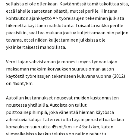
sellaista ei ole ollenkaan. Käytännössä tämä takoittaa sitä,
että lähelle saatetaan päästä, muttei perille. Hintana
kohtuuton ajankäyttö => työreissujen tekeminen julkista
liikenettä käyttäen mahdotonta. Toisaalta vaikka perille
pääsisikin, saattaa mukana joutua kuljettamaan niin paljon
tavaraa, ettei niiden kuljettaminen julkisissa ole
yksinkertaisesti mahdollista.
Verottajan vahvistaman ja monesti myös työnantajan
maksaman maksimikorvauksen suuruus oman auton
käytöstä työreissujen tekemiseen kuluvana vuonna (2012)
on 45snt/km.
Autoilun kustannukset nousevat muiden kustannusten
noustessa yhtälailla. Autoista on tullut
polttoainepihimpiä, joka vähentää hieman käytöstä
aiheutuvia kuluja. Täten voi olla täysin perusteltua laskea
korvauksen suuruutta 45snt/km => 43snt/km, kuten
viimeaikaisissa keskusteluissa on paljon puhuttu.