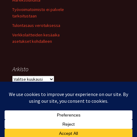
Mareksoundilta
Työvoimatoimisto ei palvele
tarkoitustaan
Tulontasaus verotuksessa
Verkkolaitteiden kesäaika
asetukset kohdalleen
Arkisto
Arkisto
Voimanlähteenä WordPress