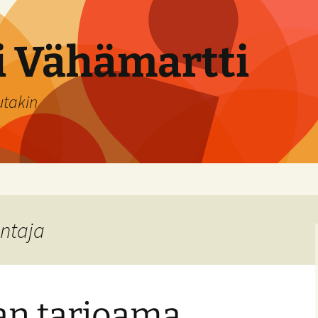
si Vähämartti
utakin
antaja
an tarjoama