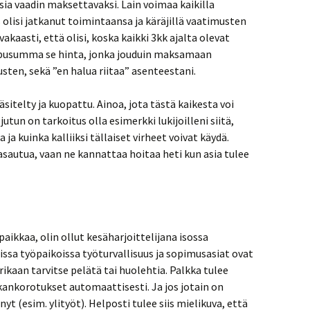
ia vaadin maksettavaksi. Lain voimaa kaikilla
ys olisi jatkanut toimintaansa ja käräjillä vaatimusten
akaasti, että olisi, koska kaikki 3kk ajalta olevat
ppusumma se hinta, jonka jouduin maksamaan
sten, sekä ”en halua riitaa” asenteestani.
itelty ja kuopattu. Ainoa, jota tästä kaikesta voi
utun on tarkoitus olla esimerkki lukijoilleni siitä,
ja kuinka kalliiksi tällaiset virheet voivat käydä.
sautua, vaan ne kannattaa hoitaa heti kun asia tulee
ikkaa, olin ollut kesäharjoittelijana isossa
ssa työpaikoissa työturvallisuus ja sopimusasiat ovat
rikaan tarvitse pelätä tai huolehtia. Palkka tulee
lkankorotukset automaattisesti. Ja jos jotain on
nyt (esim. ylityöt). Helposti tulee siis mielikuva, että