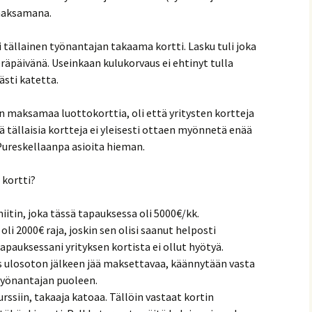
 maksamana.
i tällainen työnantajan takaama kortti. Lasku tuli joka
eräpäivänä. Useinkaan kulukorvaus ei ehtinyt tulla
västi katetta.
n maksamaa luottokorttia, oli että yritysten kortteja
tä tällaisia kortteja ei yleisesti ottaen myönnetä enää
Pureskellaanpa asioita hieman.
 kortti?
tin, joka tässä tapauksessa oli 5000€/kk.
li 2000€ raja, joskin sen olisi saanut helposti
auksessani yrityksen kortista ei ollut hyötyä.
jos ulosoton jälkeen jää maksettavaa, käännytään vasta
työnantajan puoleen.
siin, takaaja katoaa. Tällöin vastaat kortin