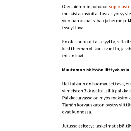
Olen aiemmin puhunut
sopimuste
mutkistaa asioita. Tästä syntyy yle
viemään aikaa, rahaa ja hermoja.
tyydyttävä.
En ole sanonut tätä syyttä, sillä i
kesti hieman yli kuusi vuotta, ja v
miten kävi.
Muutama sisältöön liittyvä asia
Heti alkuun on huomautettava, ett
viimeisten 3kk ajalta, sillä palkka
Palkkaturvassa on myös maksimikor
Tämän korvauskaton pystyy ylittä
ovat kunnossa.
Jutussa esitetyt laskelmat sisäl