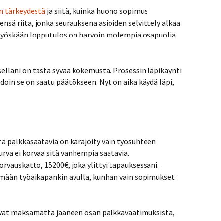
n tärkeydestä
ja siitä, kuinka huono sopimus
ensä riita, jonka seurauksena asioiden selvittely alkaa
 Myöskään lopputulos on harvoin molempia osapuolia
tselläni on tästä syvää kokemusta. Prosessin läpikäynti
ihdoin se on saatu päätökseen. Nyt on aika käydä läpi,
ä palkkasaatavia on käräjöity vain työsuhteen
turva ei korvaa sitä vanhempia saatavia.
vauskatto, 15200€, joka ylittyi tapauksessani.
mään työaikapankin avulla, kunhan vain sopimukset
tävät maksamatta jääneen osan palkkavaatimuksista,