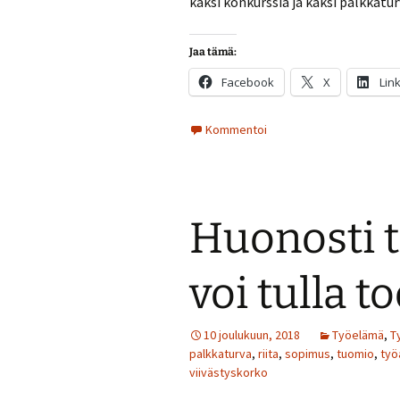
kaksi konkurssia ja kaksi palkkatu
Jaa tämä:
Facebook
X
Lin
Kommentoi
Huonosti 
voi tulla to
10 joulukuun, 2018
Työelämä
,
T
palkkaturva
,
riita
,
sopimus
,
tuomio
,
työ
viivästyskorko