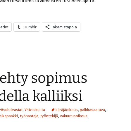
rvaan turvautumista viimeisten 10 vuoden ajalta.
kedIn
Tumblr
Jakamistapoja
tehty sopimus
della kalliiksi
yösuhdeasiat
,
Yhteiskunta
käräjäoikeus
,
palkkasaatava
,
aikapankki
,
työnantaja
,
työntekijä
,
vakuutusoikeus
,