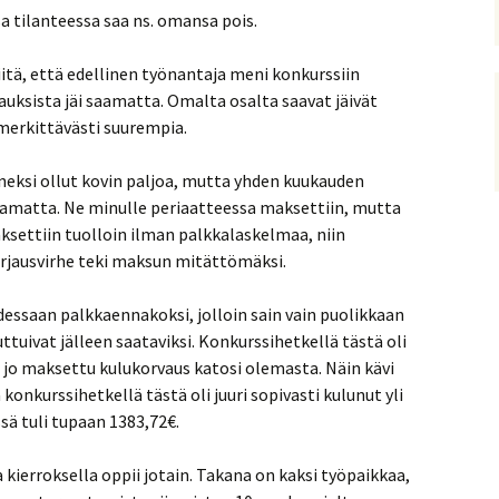
sa tilanteessa saa ns. omansa pois.
iitä, että edellinen työnantaja meni konkurssiin
uksista jäi saamatta. Omalta osalta saavat jäivät
t merkittävästi suurempia.
neksi ollut kovin paljoa, mutta yhden kuukauden
aamatta. Ne minulle periaatteessa maksettiin, mutta
ksettiin tuolloin ilman palkkalaskelmaa, niin
rjausvirhe teki maksun mitättömäksi.
dessaan palkkaennakoksi, jolloin sain vain puolikkaan
tuivat jälleen saataviksi. Konkurssihetkellä tästä oli
tä jo maksettu kulukorvaus katosi olemasta. Näin kävi
onkurssihetkellä tästä oli juuri sopivasti kulunut yli
sä tuli tupaan 1383,72€.
 kierroksella oppii jotain. Takana on kaksi työpaikkaa,