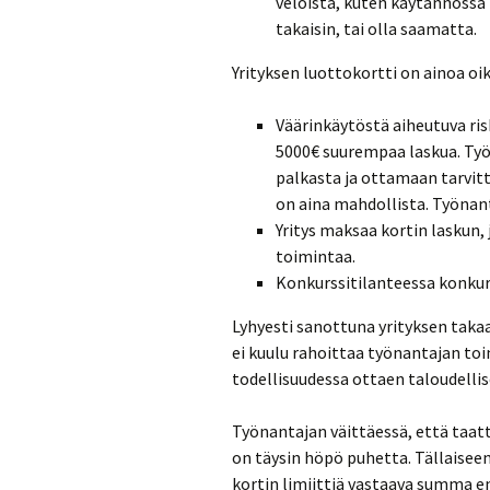
veloista, kuten käytännössä 
takaisin, tai olla saamatta.
Yrityksen luottokortti on ainoa oik
Väärinkäytöstä aiheutuva risk
5000€ suurempaa laskua. Ty
palkasta ja ottamaan tarvit
on aina mahdollista. Työnant
Yritys maksaa kortin laskun, 
toimintaa.
Konkurssitilanteessa konkurs
Lyhyesti sanottuna yrityksen takaam
ei kuulu rahoittaa työnantajan to
todellisuudessa ottaen taloudellise
Työnantajan väittäessä, että taatt
on täysin höpö puhetta. Tällaiseen
kortin limiittiä vastaava summa 