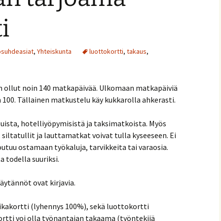
i
ösuhdeasiat
,
Yhteiskunta
luottokortti
,
takaus
,
on ollut noin 140 matkapäivää. Ulkomaan matkapäiviä
100. Tällainen matkustelu käy kukkarolla ahkerasti.
uista, hotelliyöpymisistä ja taksimatkoista. Myös
 siltatullit ja lauttamatkat voivat tulla kyseeseen. Ei
tuu ostamaan työkaluja, tarvikkeita tai varaosia.
todella suuriksi.
äytännöt ovat kirjavia.
ikakortti (lyhennys 100%), sekä luottokortti
ortti voi olla työnantajan takaama (työntekijä