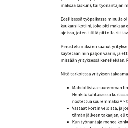
maksaa laskun), tai työnantajan
Edellisessä työpaikassa minulla ol
kuukausi kotiini, joka piti maksaa 
ajoissa, joten tilillä piti olla riittä
Perustelu miksi en saanut yritykse
käytetään niin paljon väärin, ja et
missään yrityksessä kenellekään. 
Mitä tarkoittaa yrityksen takaama
Mahdollistaa suuremman limii
Henkilökohtaisessa kortissa o
nostettua suuremmaksi => tap
Vastaat kortin veloista, ja 
tämän jälkeen takaajan, eli 
Kun työnantaja menee konkurs