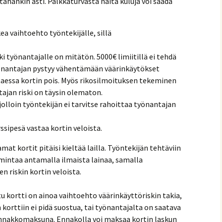
tähänkin asti. Palkkaturvasta näitä kuluja voi saada
ea vaihtoehto työntekijälle, sillä
i työnantajalle on mitätön. 5000€ limiitillä ei tehdä
önantajan pystyy vähentämään väärinkäytökset
taessa kortin pois. Myös rikosilmoituksen tekeminen
ajan riski on täysin olematon.
jolloin työntekijän ei tarvitse rahoittaa työnantajan
sipesä vastaa kortin veloista.
at kortit pitäisi kieltää lailla. Työntekijän tehtäviin
imintaa antamalla ilmaista lainaa, samalla
n riskin kortin veloista.
u kortti on ainoa vaihtoehto väärinkäyttöriskin takia,
 korttiin ei pidä suostua, tai työnantajalta on saatava
ennakkomaksuna. Ennakolla voi maksaa kortin laskun