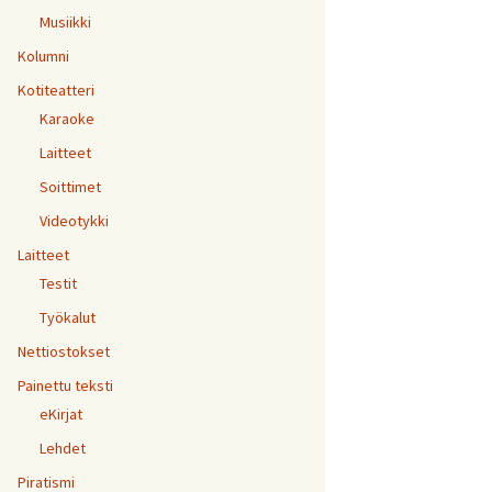
Musiikki
Kolumni
Kotiteatteri
Karaoke
Laitteet
Soittimet
Videotykki
Laitteet
Testit
Työkalut
Nettiostokset
Painettu teksti
eKirjat
Lehdet
Piratismi