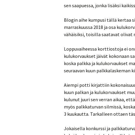
sen saapuessa, jonka lisäksi kaikis
Blogin aihe kumpusi tällä kertaa s
marraskuussa 2018 ja osa kulukorva
vähäisiksi, toisilla saatavat oliva
Loppuvaiheessa korttiostoja ei on
kulukorvaukset jäivät kokonaan s
koska palkka ja kulukorvaukset ma
seuraavan kuun palkkalaskeman ki
Aiempi potti kirjattiin kokonaisuu
kuun palkan ja kulukorvaukset muut
kulunut juuri sen verran aikaa, et
myös palkkaturvan silmissä, koska k
3 kuukautta. Tarkalleen ottaen täs
Jokaisella konkurssi ja palkkaturva