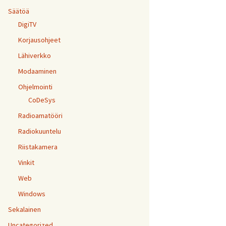
Säätöä
DigiTV
Korjausohjeet
Lähiverkko
Modaaminen
Ohjelmointi
CoDeSys
Radioamatööri
Radiokuuntelu
Riistakamera
Vinkit
Web
Windows
Sekalainen
Uncategorized