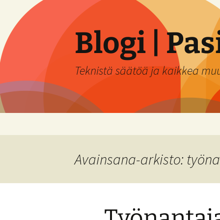
Siirry
sisältöön
Blogi | Pa
Teknistä säätöä ja kaikkea mu
Avainsana-arkisto: työn
Työnantaj