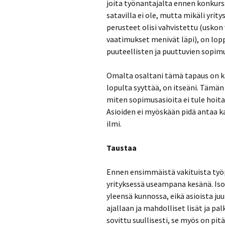
joita työnantajalta ennen konkurss
satavilla ei ole, mutta mikäli yrit
perusteet olisi vahvistettu (uskon v
vaatimukset menivät läpi), on lo
puuteellisten ja puuttuvien sopimu
Omalta osaltani tämä tapaus on käs
lopulta syyttää, on itseäni. Tämän j
miten sopimusasioita ei tule hoitaa 
Asioiden ei myöskään pidä antaa ka
ilmi.
Taustaa
Ennen ensimmäistä vakituista työpa
yrityksessä useampana kesänä. Isoi
yleensä kunnossa, eikä asioista juu
ajallaan ja mahdolliset lisät ja pa
sovittu suullisesti, se myös on pitä