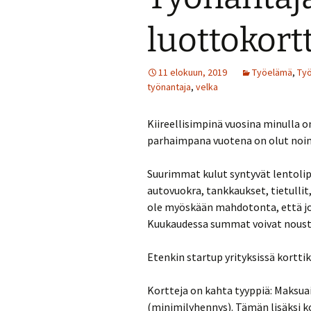
luottokortt
11 elokuun, 2019
Työelämä
,
Ty
työnantaja
,
velka
Kiireellisimpinä vuosina minulla 
parhaimpana vuotena on olut noin 
Suurimmat kulut syntyvät lentolip
autovuokra, tankkaukset, tietullit,
ole myöskään mahdotonta, että jou
Kuukaudessa summat voivat nousta 
Etenkin startup yrityksissä korttik
Kortteja on kahta tyyppiä: Maksua
(minimilyhennys). Tämän lisäksi k