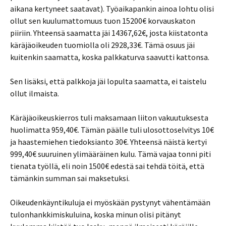
aikana kertyneet saatavat). Työaikapankin ainoa lohtu olisi
ollut sen kuulumattomuus tuon 15200€ korvauskaton
piiriin. Yhteensä saamatta jäi 14367,62€, josta kiistatonta
käräjäoikeuden tuomiolla oli 2928,33€. Tämä osuus jäi
kuitenkin saamatta, koska palkkaturva saavutti kattonsa.
Sen lisäksi, että palkkoja jäi lopulta saamatta, ei taistelu
ollut ilmaista.
Käräjäoikeuskierros tuli maksamaan liiton vakuutuksesta
huolimatta 959,40€. Tämän päälle tuli ulosottoselvitys 10€
ja haastemiehen tiedoksianto 30€. Yhteensä näistä kertyi
999,40€ suuruinen ylimääräinen kulu. Tämä vajaa tonni piti
tienata työllä, eli noin 1500€ edestä sai tehdä töitä, että
tämänkin summan sai maksetuksi.
Oikeudenkäyntikuluja ei myöskään pystynyt vähentämään
tulonhankkimiskuluina, koska minun olisi pitänyt