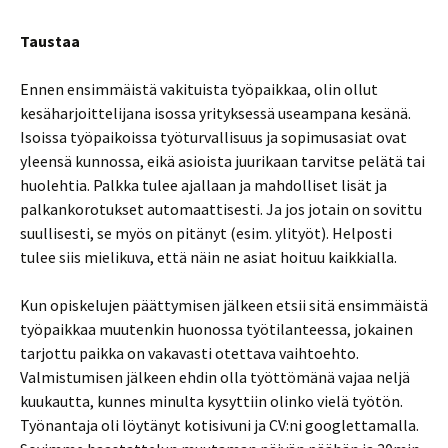
Taustaa
Ennen ensimmäistä vakituista työpaikkaa, olin ollut
kesäharjoittelijana isossa yrityksessä useampana kesänä.
Isoissa työpaikoissa työturvallisuus ja sopimusasiat ovat
yleensä kunnossa, eikä asioista juurikaan tarvitse pelätä tai
huolehtia. Palkka tulee ajallaan ja mahdolliset lisät ja
palkankorotukset automaattisesti. Ja jos jotain on sovittu
suullisesti, se myös on pitänyt (esim. ylityöt). Helposti
tulee siis mielikuva, että näin ne asiat hoituu kaikkialla.
Kun opiskelujen päättymisen jälkeen etsii sitä ensimmäistä
työpaikkaa muutenkin huonossa työtilanteessa, jokainen
tarjottu paikka on vakavasti otettava vaihtoehto.
Valmistumisen jälkeen ehdin olla työttömänä vajaa neljä
kuukautta, kunnes minulta kysyttiin olinko vielä työtön.
Työnantaja oli löytänyt kotisivuni ja CV:ni googlettamalla.