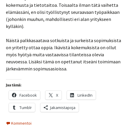
kokemusta ja tietotaitoa. Toisaalta ilman tätä vaihetta
elämässäni, en olisi työllistynyt seuraavaan työpaikkaan
(johonkin muuhun, mahdollisesti eri alan yritykseen
kylläkin).
Näistä palkkasaatava sotkuista ja surkeista sopimuksista
on yritetty ottaa oppia. Ikävistä kokemuksista on ollut
myös hyötyä muita vastaavissa tilanteissa olevia
neuvoessa. Lisäksi tämä on opettanut itseäni toimimaan
järkevämmin sopimusasioissa.
Jaa tämä:
Facebook
X
LinkedIn
Tumblr
Jakamistapoja
Kommentoi