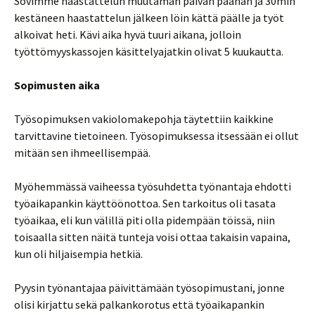
Sovimme haastattelun muutaman päivän päähän ja 30min
kestäneen haastattelun jälkeen löin kättä päälle ja työt
alkoivat heti. Kävi aika hyvä tuuri aikana, jolloin
työttömyyskassojen käsittelyajatkin olivat 5 kuukautta.
Sopimusten aika
Työsopimuksen vakiolomakepohja täytettiin kaikkine
tarvittavine tietoineen. Työsopimuksessa itsessään ei ollut
mitään sen ihmeellisempää.
Myöhemmässä vaiheessa työsuhdetta työnantaja ehdotti
työaikapankin käyttöönottoa. Sen tarkoitus oli tasata
työaikaa, eli kun välillä piti olla pidempään töissä, niin
toisaalla sitten näitä tunteja voisi ottaa takaisin vapaina,
kun oli hiljaisempia hetkiä.
Pyysin työnantajaa päivittämään työsopimustani, jonne
olisi kirjattu sekä palkankorotus että työaikapankin