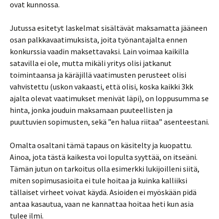
ovat kunnossa.
Jutussa esitetyt laskelmat sisältävät maksamatta jääneen
osan palkkavaatimuksista, joita työnantajalta ennen
konkurssia vaadin maksettavaksi. Lain voimaa kaikilla
satavilla ei ole, mutta mikäli yritys olisi jatkanut
toimintaansa ja käräjillä vaatimusten perusteet olisi
vahvistettu (uskon vakaasti, että olisi, koska kaikki 3kk
ajalta olevat vaatimukset menivät läpi), on loppusumma se
hinta, jonka jouduin maksamaan puuteellisten ja
puuttuvien sopimusten, sekä ”en halua riitaa” asenteestani.
Omalta osaltani tämä tapaus on käsitelty ja kuopattu.
Ainoa, jota tästä kaikesta voi lopulta syyttää, on itseäni.
Tämän jutun on tarkoitus olla esimerkki lukijoilleni siitä,
miten sopimusasioita ei tule hoitaa ja kuinka kalliiksi
tällaiset virheet voivat käydä. Asioiden ei myöskään pidä
antaa kasautua, vaan ne kannattaa hoitaa heti kun asia
tulee ilmi.