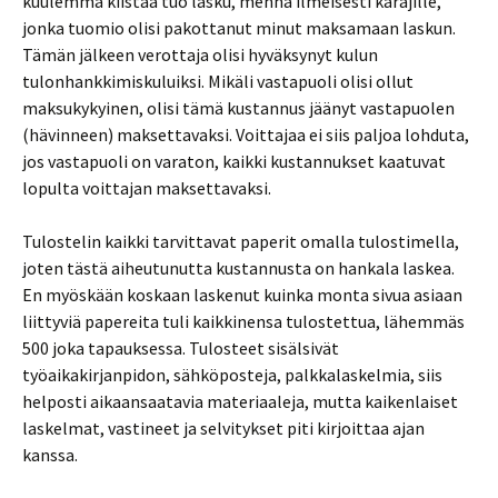
kuulemma kiistää tuo lasku, mennä ilmeisesti käräjille,
jonka tuomio olisi pakottanut minut maksamaan laskun.
Tämän jälkeen verottaja olisi hyväksynyt kulun
tulonhankkimiskuluiksi. Mikäli vastapuoli olisi ollut
maksukykyinen, olisi tämä kustannus jäänyt vastapuolen
(hävinneen) maksettavaksi. Voittajaa ei siis paljoa lohduta,
jos vastapuoli on varaton, kaikki kustannukset kaatuvat
lopulta voittajan maksettavaksi.
Tulostelin kaikki tarvittavat paperit omalla tulostimella,
joten tästä aiheutunutta kustannusta on hankala laskea.
En myöskään koskaan laskenut kuinka monta sivua asiaan
liittyviä papereita tuli kaikkinensa tulostettua, lähemmäs
500 joka tapauksessa. Tulosteet sisälsivät
työaikakirjanpidon, sähköposteja, palkkalaskelmia, siis
helposti aikaansaatavia materiaaleja, mutta kaikenlaiset
laskelmat, vastineet ja selvitykset piti kirjoittaa ajan
kanssa.