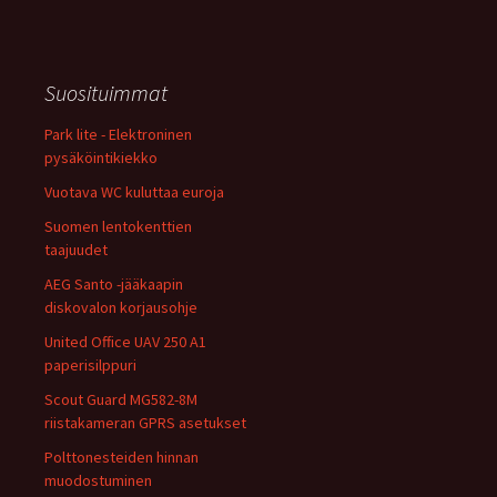
Suosituimmat
Park lite - Elektroninen
pysäköintikiekko
Vuotava WC kuluttaa euroja
Suomen lentokenttien
taajuudet
AEG Santo -jääkaapin
diskovalon korjausohje
United Office UAV 250 A1
paperisilppuri
Scout Guard MG582-8M
riistakameran GPRS asetukset
Polttonesteiden hinnan
muodostuminen