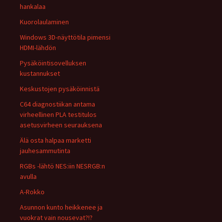
hankalaa
Kuorolaulaminen
Windows 3D-näyttötila pimensi
HDMI-lähdön
Pysäköintisovelluksen
kustannukset
Keskustojen pysäköinnistä
C64 diagnostiikan antama
virheellinen PLA testitulos
asetusvirheen seurauksena
Älä osta halpaa marketti
jauhesammutinta
RGBs -lähtö NES:iin NESRGB:n
avulla
A-Rokko
Asunnon kunto heikkenee ja
vuokrat vain nousevat?!?