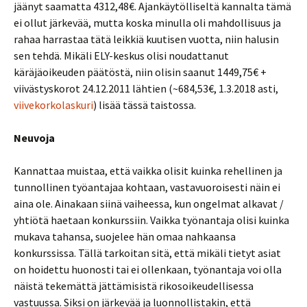
jäänyt saamatta 4312,48€. Ajankäytölliseltä kannalta tämä
ei ollut järkevää, mutta koska minulla oli mahdollisuus ja
rahaa harrastaa tätä leikkiä kuutisen vuotta, niin halusin
sen tehdä. Mikäli ELY-keskus olisi noudattanut
käräjäoikeuden päätöstä, niin olisin saanut 1449,75€ +
viivästyskorot 24.12.2011 lähtien (~684,53€, 1.3.2018 asti,
viivekorkolaskuri
) lisää tässä taistossa.
Neuvoja
Kannattaa muistaa, että vaikka olisit kuinka rehellinen ja
tunnollinen työantajaa kohtaan, vastavuoroisesti näin ei
aina ole. Ainakaan siinä vaiheessa, kun ongelmat alkavat /
yhtiötä haetaan konkurssiin. Vaikka työnantaja olisi kuinka
mukava tahansa, suojelee hän omaa nahkaansa
konkurssissa. Tällä tarkoitan sitä, että mikäli tietyt asiat
on hoidettu huonosti tai ei ollenkaan, työnantaja voi olla
näistä tekemättä jättämisistä rikosoikeudellisessa
vastuussa. Siksi on järkevää ja luonnollistakin, että