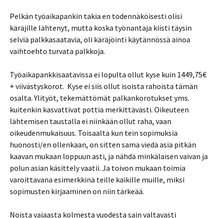
Pelkän työaikapankin takia en todennäköisesti olisi
käräjille lähtenyt, mutta koska työnantaja kiisti täysin
selviä palkkasaatavia, oli käräjöinti käytännössä ainoa
vaihtoehto turvata palkkoja.
Työaikapankkisaatavissa ei lopulta ollut kyse kuin 1449,75€
+ viivästyskorot. Kyse ei siis ollut isoista rahoista tämän
osalta. Ylityöt, tekemättömät palkankorotukset yms.
kuitenkin kasvattivat pottia merkittävästi. Oikeuteen
lähtemisen taustalla ei niinkään ollut raha, vaan
oikeudenmukaisuus. Toisaalta kun tein sopimuksia
huonosti/en ollenkaan, on sitten sama viedä asia pitkän
kaavan mukaan loppuun asti, ja nähdä minkälaisen vaivan ja
polun asian käsittely vaatii. Ja toivon mukaan toimia
varoittavana esimerkkinä teille kaikille muille, miksi
sopimusten kirjaaminen on niin tärkeää.
Noista vajaasta kolmesta vuodesta sain valtavasti