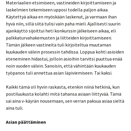
Materiaalien etsimiseen, vastineiden kirjoittamiseen ja
laskelmien tekemiseen upposi todella paljon aikaa.
Käytettyä aikaa en myöskään laskenut, ja varmaan ihan
hyvä niin, sillä siitä tulisi vain paha mieli. Ajallisesti suurin
ajankäyttö sijoittui heti konkurssin jälkeiseen aikaa, eli
palkkaturvahakemusten ja liitteiden kirjoittamiseen.
Tämän jälkeen vastineita tuli kirjoiteltua muutaman
kuukauden välein prosessin tahdissa. Loppua kohti asioiden
eteneminen hidastui, jolloin asioihin tarvitsi puuttua enää
noin vuoden välein. Sanoisin, että vähintään kuukauden
työpanos tuli annettua asian läpiviemiseen. Tai kaksi.
Kaikki tämä oli hyvin raskasta, etenkin niinä hetkinä, kun
postiluukusta kolahti mitä tahansa asiaan liittyvää. Tämä
sai aina v-käyrän nousemaan, sen verran paksua asiaa sieltä
aina tuli.
Asian päättäminen