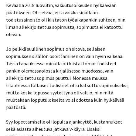
Keväällä 2018 luovutin, vakuutusoikeuden hylkäävään
päätökseen. Oli selvää, että vaikka sinällään
todistusaineisto oli kiistaton työaikapankin suhteen, niin
ilman allekirjoitettua sopimusta, sopimusta ei katsottu
olevan.
Jo pelkkä suullinen sopimus on sitova, sellaisen
sopimuksen sisällön osoittaminen on vain hyvin vaikeaa.
Tässä tapauksessa minulla oli kiistattomat todisteet
pankin olemassaolosta kirjallisessa muodossa, vain
allekirjoitettu sopimus puuttui. Monessa muussa
tilanteessa tällaiset todisteet olisi katsottu sopimukseksi,
mutta koska lopussa syytettynä oli valtio, niin mitä
muutakaan lopputulokselta voisi odottaa kuin hylkäävää
päätöstä.
Syy lopettamiselle oli lopulta ajankäyttö, kustannukset
sekä asiasta aiheutuva jatkuva v-käyrä. Lisäksi