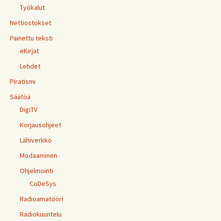
Työkalut
Nettiostokset
Painettu teksti
eKirjat
Lehdet
Piratismi
Säätöä
DigiTV
Korjausohjeet
Lähiverkko
Modaaminen
Ohjelmointi
CoDeSys
Radioamatööri
Radiokuuntelu