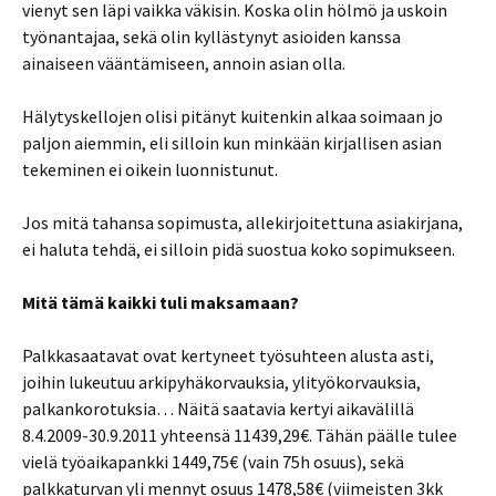
vienyt sen läpi vaikka väkisin. Koska olin hölmö ja uskoin
työnantajaa, sekä olin kyllästynyt asioiden kanssa
ainaiseen vääntämiseen, annoin asian olla.
Hälytyskellojen olisi pitänyt kuitenkin alkaa soimaan jo
paljon aiemmin, eli silloin kun minkään kirjallisen asian
tekeminen ei oikein luonnistunut.
Jos mitä tahansa sopimusta, allekirjoitettuna asiakirjana,
ei haluta tehdä, ei silloin pidä suostua koko sopimukseen.
Mitä tämä kaikki tuli maksamaan?
Palkkasaatavat ovat kertyneet työsuhteen alusta asti,
joihin lukeutuu arkipyhäkorvauksia, ylityökorvauksia,
palkankorotuksia… Näitä saatavia kertyi aikavälillä
8.4.2009-30.9.2011 yhteensä 11439,29€. Tähän päälle tulee
vielä työaikapankki 1449,75€ (vain 75h osuus), sekä
palkkaturvan yli mennyt osuus 1478,58€ (viimeisten 3kk