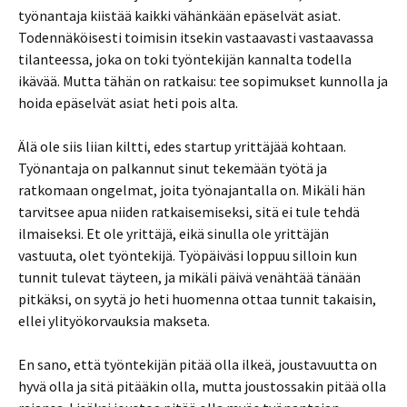
työnantaja kiistää kaikki vähänkään epäselvät asiat.
Todennäköisesti toimisin itsekin vastaavasti vastaavassa
tilanteessa, joka on toki työntekijän kannalta todella
ikävää. Mutta tähän on ratkaisu: tee sopimukset kunnolla ja
hoida epäselvät asiat heti pois alta.
Älä ole siis liian kiltti, edes startup yrittäjää kohtaan.
Työnantaja on palkannut sinut tekemään työtä ja
ratkomaan ongelmat, joita työnajantalla on. Mikäli hän
tarvitsee apua niiden ratkaisemiseksi, sitä ei tule tehdä
ilmaiseksi. Et ole yrittäjä, eikä sinulla ole yrittäjän
vastuuta, olet työntekijä. Työpäiväsi loppuu silloin kun
tunnit tulevat täyteen, ja mikäli päivä venähtää tänään
pitkäksi, on syytä jo heti huomenna ottaa tunnit takaisin,
ellei ylityökorvauksia makseta.
En sano, että työntekijän pitää olla ilkeä, joustavuutta on
hyvä olla ja sitä pitääkin olla, mutta joustossakin pitää olla