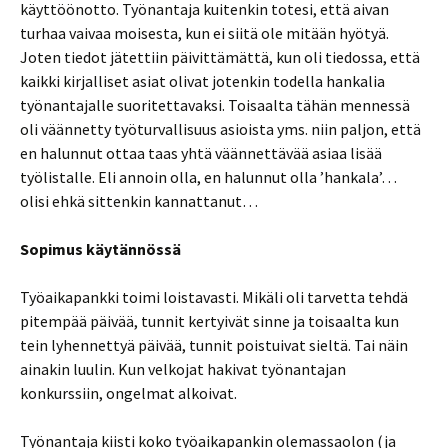
käyttöönotto. Työnantaja kuitenkin totesi, että aivan
turhaa vaivaa moisesta, kun ei siitä ole mitään hyötyä.
Joten tiedot jätettiin päivittämättä, kun oli tiedossa, että
kaikki kirjalliset asiat olivat jotenkin todella hankalia
työnantajalle suoritettavaksi. Toisaalta tähän mennessä
oli väännetty työturvallisuus asioista yms. niin paljon, että
en halunnut ottaa taas yhtä väännettävää asiaa lisää
työlistalle. Eli annoin olla, en halunnut olla ’hankala’…
olisi ehkä sittenkin kannattanut…
Sopimus käytännössä
Työaikapankki toimi loistavasti. Mikäli oli tarvetta tehdä
pitempää päivää, tunnit kertyivät sinne ja toisaalta kun
tein lyhennettyä päivää, tunnit poistuivat sieltä. Tai näin
ainakin luulin. Kun velkojat hakivat työnantajan
konkurssiin, ongelmat alkoivat.
Työnantaja kiisti koko työaikapankin olemassaolon (ja