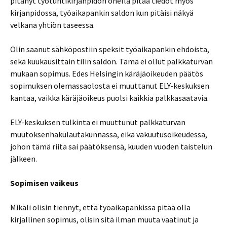
pitänyt työtuntikirjanpidon ohella pitää tiedot myös
kirjanpidossa, työaikapankin saldon kun pitäisi näkyä
velkana yhtiön taseessa.
Olin saanut sähköpostiin speksit työaikapankin ehdoista,
sekä kuukausittain tilin saldon. Tämä ei ollut palkkaturvan
mukaan sopimus. Edes Helsingin käräjäoikeuden päätös
sopimuksen olemassaolosta ei muuttanut ELY-keskuksen
kantaa, vaikka käräjäoikeus puolsi kaikkia palkkasaatavia.
ELY-keskuksen tulkinta ei muuttunut palkkaturvan
muutoksenhakulautakunnassa, eikä vakuutusoikeudessa,
johon tämä riita sai päätöksensä, kuuden vuoden taistelun
jälkeen.
Sopimisen vaikeus
Mikäli olisin tiennyt, että työaikapankissa pitää olla
kirjallinen sopimus, olisin sitä ilman muuta vaatinut ja