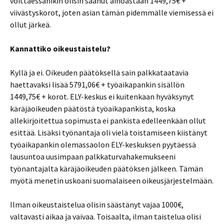
voittaessanikin olisin saanut ainoastaan 1449,75€ +
viivästyskorot, joten asian tämän pidemmälle viemisessä ei
ollut järkeä.
Kannattiko oikeustaistelu?
Kyllä ja ei. Oikeuden päätöksellä sain palkkataatavia
haettavaksi lisää 5791,06€ + työaikapankin sisällön
1449,75€ + korot. ELY-keskus ei kuitenkaan hyväksynyt
käräjäoikeuden päätöstä työaikapankista, koska
allekirjoitettua sopimusta ei pankista edelleenkään ollut
esittää. Lisäksi työnantaja oli vielä toistamiseen kiistänyt
työaikapankin olemassaolon ELY-keskuksen pyytäessä
lausuntoa uusimpaan palkkaturvahakemukseeni
työnantajalta käräjäoikeuden päätöksen jälkeen. Tämän
myötä menetin uskoani suomalaiseen oikeusjärjestelmään.
Ilman oikeustaistelua olisin säästänyt vajaa 1000€,
valtavasti aikaa ja vaivaa. Toisaalta, ilman taistelua olisi