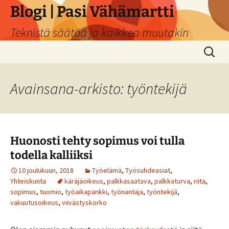
Siirry
Blogi | Pasi Vähämartti
sisältöön
Teknistä säätöä ja kaikkea muutakin
Haku:
Avainsana-arkisto: työntekijä
Huonosti tehty sopimus voi tulla
todella kalliiksi
10 joulukuun, 2018
Työelämä
,
Työsuhdeasiat
,
Yhteiskunta
käräjäoikeus
,
palkkasaatava
,
palkkaturva
,
riita
,
sopimus
,
tuomio
,
työaikapankki
,
työnantaja
,
työntekijä
,
vakuutusoikeus
,
viivästyskorko