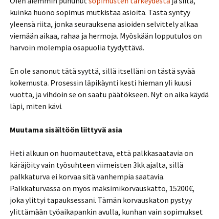
Olen aiemmin puhunut
sopimusten tärkeydestä
ja siitä,
kuinka huono sopimus mutkistaa asioita. Tästä syntyy
yleensä riita, jonka seurauksena asioiden selvittely alkaa
viemään aikaa, rahaa ja hermoja. Myöskään lopputulos on
harvoin molempia osapuolia tyydyttävä.
En ole sanonut tätä syyttä, sillä itselläni on tästä syvää
kokemusta. Prosessin läpikäynti kesti hieman yli kuusi
vuotta, ja vihdoin se on saatu päätökseen. Nyt on aika käydä
läpi, miten kävi.
Muutama sisältöön liittyvä asia
Heti alkuun on huomautettava, että palkkasaatavia on
käräjöity vain työsuhteen viimeisten 3kk ajalta, sillä
palkkaturva ei korvaa sitä vanhempia saatavia.
Palkkaturvassa on myös maksimikorvauskatto, 15200€,
joka ylittyi tapauksessani. Tämän korvauskaton pystyy
ylittämään työaikapankin avulla, kunhan vain sopimukset