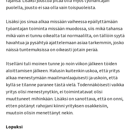
rajansa. Lisäksi joustoa pitää olla myös työnantajan
puolella, jousto ei saa olla vain toispuoleista.
Lisäksi jos sinua alkaa missään vaiheessa epäilyttämään
työantajan toiminta missään muodossa, siis mikä tahansa
mikä vain ei tunnu oikealta tai normaalilta, on tällöin syytä
havahtua ja pysähtyä ajattelemaan asiaa tarkemmin, josko
näissä tuntemuksissa on oikeasti jotain perää.
Itselläni tuli moinen tunne jo noin viikon jälkeen töiden
aloittamisen jälkeen. Halusin kuitenkin uskoa, että yritys
alkaa menestymään maailmanlaajuisesti ja uskoin, että
kyllä se tilanne paranee tästä vielä. Todennäköisesti vaikka
yritys olisi menestynytkin, ei toimintatavat olisi
muuttuneet mihinkään. Lisäksi on sanottava, että on onni,
etten pistänyt rahojani kiinni yrityksen osakkeisiin,
muutoin olisin menettänyt nekin.
Lopuksi