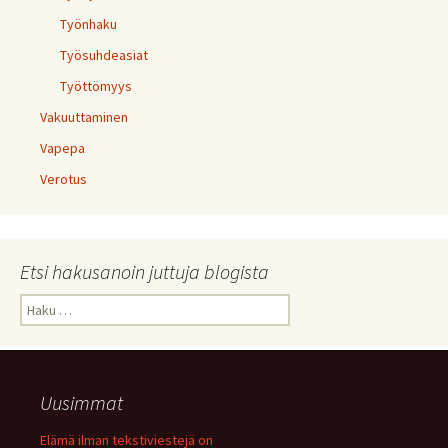
Työnhaku
Työsuhdeasiat
Työttömyys
Vakuuttaminen
Vapepa
Verotus
Etsi hakusanoin juttuja blogista
Haku:
Uusimmat
Elämä ilman tekstiviestejä on