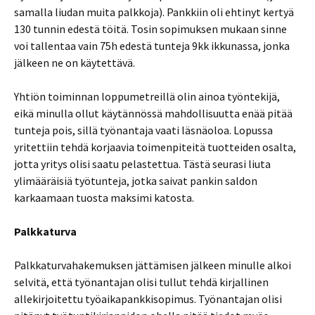
samalla liudan muita palkkoja). Pankkiin oli ehtinyt kertyä
130 tunnin edestä töitä. Tosin sopimuksen mukaan sinne
voi tallentaa vain 75h edestä tunteja 9kk ikkunassa, jonka
jälkeen ne on käytettävä.
Yhtiön toiminnan loppumetreillä olin ainoa työntekijä,
eikä minulla ollut käytännössä mahdollisuutta enää pitää
tunteja pois, sillä työnantaja vaati läsnäoloa. Lopussa
yritettiin tehdä korjaavia toimenpiteitä tuotteiden osalta,
jotta yritys olisi saatu pelastettua. Tästä seurasi liuta
ylimääräisiä työtunteja, jotka saivat pankin saldon
karkaamaan tuosta maksimi katosta.
Palkkaturva
Palkkaturvahakemuksen jättämisen jälkeen minulle alkoi
selvitä, että työnantajan olisi tullut tehdä kirjallinen
allekirjoitettu työaikapankkisopimus. Työnantajan olisi