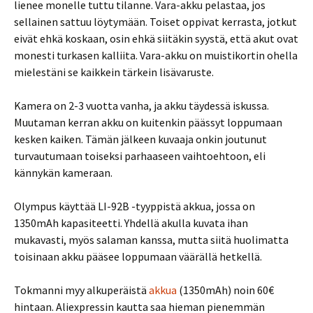
lienee monelle tuttu tilanne. Vara-akku pelastaa, jos
sellainen sattuu löytymään. Toiset oppivat kerrasta, jotkut
eivät ehkä koskaan, osin ehkä siitäkin syystä, että akut ovat
monesti turkasen kalliita. Vara-akku on muistikortin ohella
mielestäni se kaikkein tärkein lisävaruste.
Kamera on 2-3 vuotta vanha, ja akku täydessä iskussa.
Muutaman kerran akku on kuitenkin päässyt loppumaan
kesken kaiken. Tämän jälkeen kuvaaja onkin joutunut
turvautumaan toiseksi parhaaseen vaihtoehtoon, eli
kännykän kameraan.
Olympus käyttää LI-92B -tyyppistä akkua, jossa on
1350mAh kapasiteetti. Yhdellä akulla kuvata ihan
mukavasti, myös salaman kanssa, mutta siitä huolimatta
toisinaan akku pääsee loppumaan väärällä hetkellä.
Tokmanni myy alkuperäistä
akkua
(1350mAh) noin 60€
hintaan. Aliexpressin kautta saa hieman pienemmän