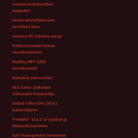
Suomen lentokenttien
taajuudet
Veden lämmittämiseen
tarvittava teho
Vuotava WC kuluttaa euroja
Polttonesteiden hinnan
muodostuminen
MadBoy MFP-2000
karaokesoitin
Kännykän panssarilasi
AEG Santo -jääkaapin
diskovalon korjausohje
United Office UAV 250 A1
paperisilppuri
FreeNAS - osa 2: Levypakan ja
datasetin luominen
XLR Y-haarajohdon tekeminen