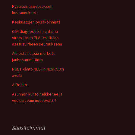
Pysäköintisovelluksen
kustannukset
Keskustojen pysäköinnistä
C64 diagnostiikan antama
virheellinen PLA testitulos
asetusvirheen seurauksena
Älä osta halpaa marketti
jauhesammutinta
RGBs -lähtö NES:iin NESRGB:n
avulla
A-Rokko
Asunnon kunto heikkenee ja
vuokrat vain nousevat?!?
Suosituimmat