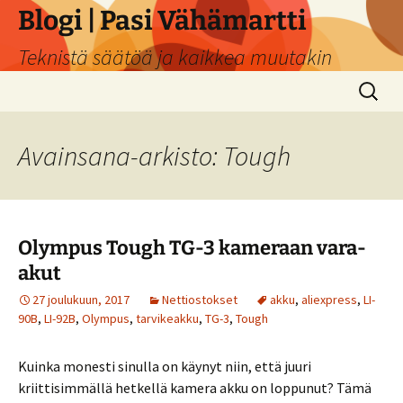
Siirry
Blogi | Pasi Vähämartti
sisältöön
Teknistä säätöä ja kaikkea muutakin
Haku:
Avainsana-arkisto: Tough
Olympus Tough TG-3 kameraan vara-
akut
27 joulukuun, 2017
Nettiostokset
akku
,
aliexpress
,
LI-
90B
,
LI-92B
,
Olympus
,
tarvikeakku
,
TG-3
,
Tough
Kuinka monesti sinulla on käynyt niin, että juuri
kriittisimmällä hetkellä kamera akku on loppunut? Tämä