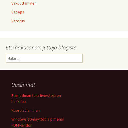
Vakuuttaminen
Vapepa
Verotus
Etsi hakusanoin juttuja blogista
Haku:
Uusimmat
Elämä ilman tekstiviestejä on
hankalaa
Kuorolaulaminen
Windows 3D-näyttötila pimensi
HDMI-lähdön