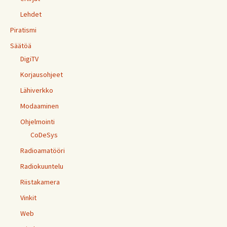
Lehdet
Piratismi
Säätöä
DigiTV
Korjausohjeet
Lähiverkko
Modaaminen
Ohjelmointi
CoDeSys
Radioamatööri
Radiokuuntelu
Riistakamera
Vinkit
Web