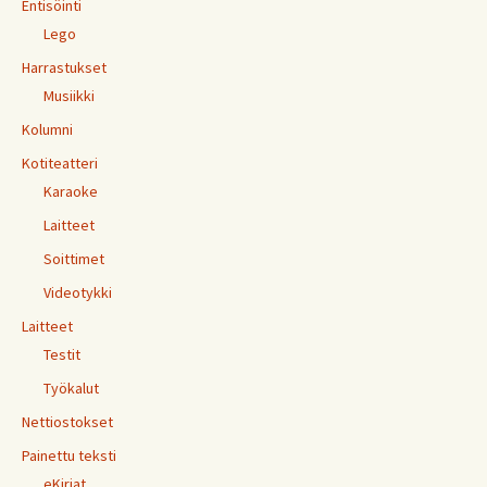
Entisöinti
Lego
Harrastukset
Musiikki
Kolumni
Kotiteatteri
Karaoke
Laitteet
Soittimet
Videotykki
Laitteet
Testit
Työkalut
Nettiostokset
Painettu teksti
eKirjat