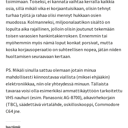
toimimaan. Toiseksi, ei kannata vaihtaa kerralla kaikkia
osia, sillä mikäli vika ei korjaantuisikaan, olisin tehnyt
turhaa työtä ja rahaa olisi mennyt hukkaan osien
muodossa. Kolmanneksi, miljoonalaatikon sisältö on
lopulta aika rajallinen, jolloin olisin joutunut tekemään
toisen varaosien hankintakierroksen. Ennemmin tai
myöhemmin myös nämä loput konkat porsivat, mutta
koska korjausoperaatio on suhteellisen nopea, jätän niiden
huoltamisen seuraavaan kertaan.
PS. Mikäli sinulla sattuu olemaan jotain minua
mahdollisesti kiinnostavaa viallista (miksei ehjääkin)
elektroniikkaa, niin ole yhteydessä minuun. Tällaista
tavaraa voisi olla esimerkiksi ammattikäyttöön tarkoitettu
VHS nauhuri (esim. Panasonic AG-8700), aikavirhekorjain
(TBC), säädettävä virtalähde, oskilloskooppi, Commodore
C64 jne.
Jaa tämä: