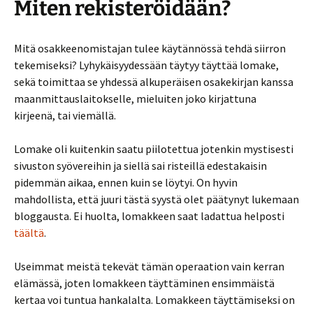
Miten rekisteröidään?
Mitä osakkeenomistajan tulee käytännössä tehdä siirron
tekemiseksi? Lyhykäisyydessään täytyy täyttää lomake,
sekä toimittaa se yhdessä alkuperäisen osakekirjan kanssa
maanmittauslaitokselle, mieluiten joko kirjattuna
kirjeenä, tai viemällä.
Lomake oli kuitenkin saatu piilotettua jotenkin mystisesti
sivuston syövereihin ja siellä sai risteillä edestakaisin
pidemmän aikaa, ennen kuin se löytyi. On hyvin
mahdollista, että juuri tästä syystä olet päätynyt lukemaan
bloggausta. Ei huolta, lomakkeen saat ladattua helposti
täältä
.
Useimmat meistä tekevät tämän operaation vain kerran
elämässä, joten lomakkeen täyttäminen ensimmäistä
kertaa voi tuntua hankalalta. Lomakkeen täyttämiseksi on