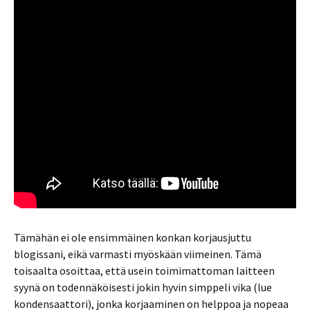
Tämähän ei ole ensimmäinen konkan korjausjuttu
blogissani, eikä varmasti myöskään viimeinen. Tämä
toisaalta osoittaa, että usein toimimattoman laitteen
syynä on todennäköisesti jokin hyvin simppeli vika (lue
kondensaattori), jonka korjaaminen on helppoa ja nopeaa