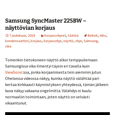
Samsung SyncMaster 225BW –
näyttövian korjaus
7 joulukuun, 2018
Korjausohjeet
,
Säätöä
Bebek
,
elko
,
kondensaattori
,
korjaus
,
korjausohje
,
näyttö
,
ohje
,
Samsung
,
vika
Toinenkin tietokoneen näyttö alkoi temppuilemaan.
Samsungissa vika ilmentyi täysin eri tavalla kuin
ViewSonic
:ssa, jonka korjaamisesta tein aiemmin jutun.
Oheisessa videossa näkyy, kuinka näyttö välähtää pari
kertaa kirkkaasti käynnistyksen yhteydessä, tämän jälkeen
kuva näkyy vakaana ongelmitta. Välähdys ei kuulu
normaaliin toimintaan, joten näyttö on selvästi
vikaantunut.