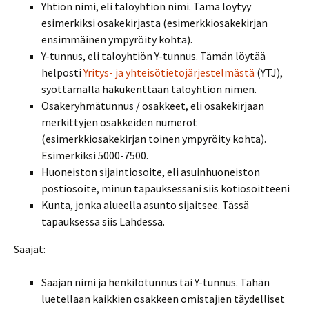
Yhtiön nimi, eli taloyhtiön nimi. Tämä löytyy
esimerkiksi osakekirjasta (esimerkkiosakekirjan
ensimmäinen ympyröity kohta).
Y-tunnus, eli taloyhtiön Y-tunnus. Tämän löytää
helposti
Yritys- ja yhteisötietojärjestelmästä
(YTJ),
syöttämällä hakukenttään taloyhtiön nimen.
Osakeryhmätunnus / osakkeet, eli osakekirjaan
merkittyjen osakkeiden numerot
(esimerkkiosakekirjan toinen ympyröity kohta).
Esimerkiksi 5000-7500.
Huoneiston sijaintiosoite, eli asuinhuoneiston
postiosoite, minun tapauksessani siis kotiosoitteeni
Kunta, jonka alueella asunto sijaitsee. Tässä
tapauksessa siis Lahdessa.
Saajat:
Saajan nimi ja henkilötunnus tai Y-tunnus. Tähän
luetellaan kaikkien osakkeen omistajien täydelliset