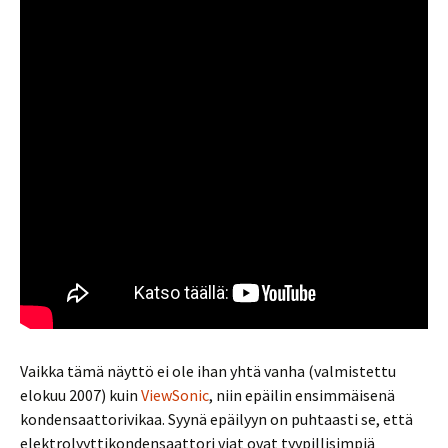
Vaikka tämä näyttö ei ole ihan yhtä vanha (valmistettu
elokuu 2007) kuin
ViewSonic
, niin epäilin ensimmäisenä
kondensaattorivikaa. Syynä epäilyyn on puhtaasti se, että
elektrolyyttikondensaattori viat ovat tyypillisimpiä