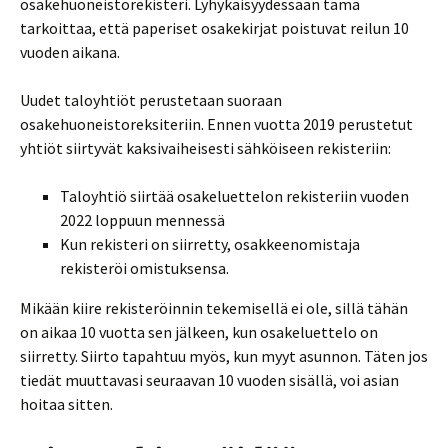
osakehuoneistorekisteri. Lyhykäisyydessään tämä
tarkoittaa, että paperiset osakekirjat poistuvat reilun 10
vuoden aikana.
Uudet taloyhtiöt perustetaan suoraan
osakehuoneistoreksiteriin. Ennen vuotta 2019 perustetut
yhtiöt siirtyvät kaksivaiheisesti sähköiseen rekisteriin:
Taloyhtiö siirtää osakeluettelon rekisteriin vuoden
2022 loppuun mennessä
Kun rekisteri on siirretty, osakkeenomistaja
rekisteröi omistuksensa.
Mikään kiire rekisteröinnin tekemisellä ei ole, sillä tähän
on aikaa 10 vuotta sen jälkeen, kun osakeluettelo on
siirretty. Siirto tapahtuu myös, kun myyt asunnon. Täten jos
tiedät muuttavasi seuraavan 10 vuoden sisällä, voi asian
hoitaa sitten.