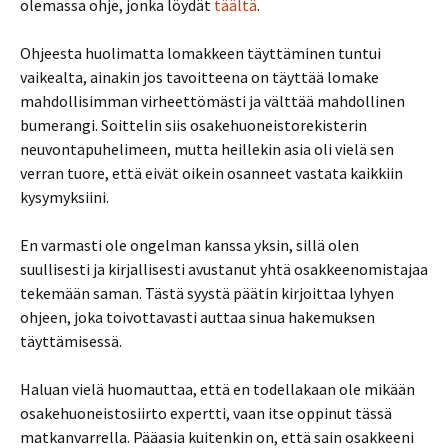
olemassa ohje, jonka löydät
täältä
.
Ohjeesta huolimatta lomakkeen täyttäminen tuntui
vaikealta, ainakin jos tavoitteena on täyttää lomake
mahdollisimman virheettömästi ja välttää mahdollinen
bumerangi. Soittelin siis osakehuoneistorekisterin
neuvontapuhelimeen, mutta heillekin asia oli vielä sen
verran tuore, että eivät oikein osanneet vastata kaikkiin
kysymyksiini.
En varmasti ole ongelman kanssa yksin, sillä olen
suullisesti ja kirjallisesti avustanut yhtä osakkeenomistajaa
tekemään saman. Tästä syystä päätin kirjoittaa lyhyen
ohjeen, joka toivottavasti auttaa sinua hakemuksen
täyttämisessä.
Haluan vielä huomauttaa, että en todellakaan ole mikään
osakehuoneistosiirto expertti, vaan itse oppinut tässä
matkanvarrella. Pääasia kuitenkin on, että sain osakkeeni