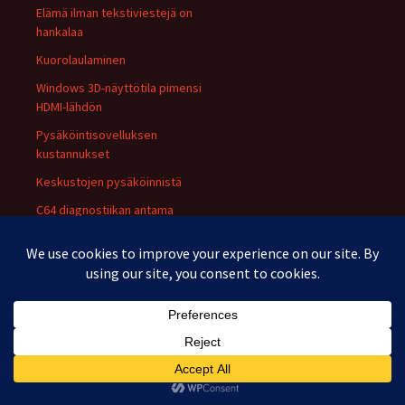
Elämä ilman tekstiviestejä on
hankalaa
Kuorolaulaminen
Windows 3D-näyttötila pimensi
HDMI-lähdön
Pysäköintisovelluksen
kustannukset
Keskustojen pysäköinnistä
C64 diagnostiikan antama
virheellinen PLA testitulos
asetusvirheen seurauksena
Älä osta halpaa marketti
jauhesammutinta
RGBs -lähtö NES:iin NESRGB:n
avulla
A-Rokko
Asunnon kunto heikkenee ja