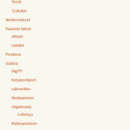
Testit
Työkalut
Nettiostokset
Painettu teksti
eKirjat
Lehdet
Piratismi
Säätöä
DigiTV
Korjausohjeet
Lähiverkko
Modaaminen
Ohjelmointi
CoDeSys
Radioamatööri