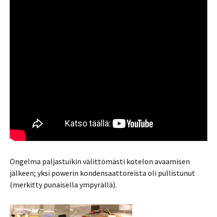
Ongelma paljastuikin välittömästi kotelon avaamisen
jälkeen; yksi powerin kondensaattoreista oli pullistunut
(merkitty punaisella ympyrällä).