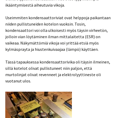
ikääntymisestä aiheutuvia vikoja.
Useimmiten kondensaattoriviat ovat helppoja paikantaan
niiden pullistuneiden kotelon vuoksin. Tosin,
kondensaattori voi olla ulkoisesti myös täysin virheetön,
jolloin vian löytäminen ilman mittalaitetta (ESR) on
vaikeaa. Näkymättömiä vikoja voi yrittää etsiä myös
kylmäsprayta ja hiustenkuivaajaa (lämpö) käyttäen.
Tässä tapauksessa kondensaattorivika oli täysin ilmeinen,
sillä kotelot olivat pullistuneet niin paljon, että
murtolinjat olivat revenneet ja elektrolyyttineste oli
vuotanut ulos.