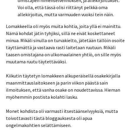
omistajien nimenselvennöksen, ja allekirjoitukset.
Voi olla, että tässä olisi riittänyt pelkkä oma
allekirjoitus, mutta varmuuden vuoksi tein näin.
Lomakkeella oli myös muita kohtia, joita yllä ei mainittu.
Nämä kohdat jätin tyhjiksi, sillä ne eivät koskettaneet
minua. Mikäli sinulla on turvakielto, jätetään tällöin osoite
täyttämättä ja vastaava rasti laitetaan ruutuun. Mikäli
taasen omistajana on ulkomaalainen yhtiö, on sille myös
muutama ruutu täytettäväksi.
Kiikutin täytetyn lomakkeen alkuperäisellä osakekirjalla
maanmittauslaitokseen ja parin viikon päästä sain
ilmoituksen, että vanha osake on noudettavissa. Hieman
myöhemmin postista kolahti lasku.
Monet kohdista oli varmasti itsestäänselvyyksiä, mutta
toivottavasti tästä bloggauksesta oli apua
ongelmakohtien selättämiseen.