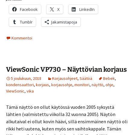
Facebook
X
LinkedIn
Tumblr
Jakamistapoja
Kommentoi
ViewSonic VP730 – Näyttövian korjaus
5 joulukuun, 2018
Korjausohjeet
,
Säätöä
Bebek
,
kondensaattori
,
korjaus
,
korjausohje
,
monitori
,
näyttö
,
ohje
,
ViewSonic
,
vika
Tämä näyttö on ollut käytössä vuoden 2005 syksystä
lähtien (valmistettu viikolla 32 vuonna 2005). Näytön
alkutaival ei ollut kovin häävi, sillä ensimmäinen näyttö oli
rikki heti uutena, kuten myös sen vaihtokappale. Tämän