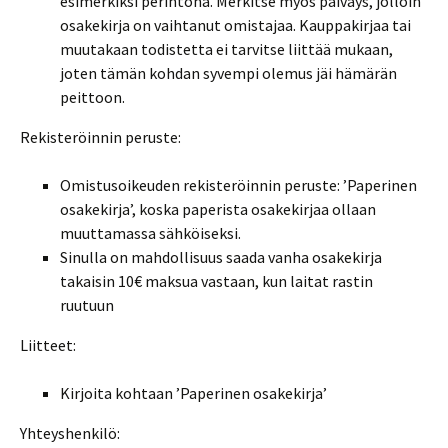
esimerkiksi perintönä. Merkitse myös päiväys, jolloin
osakekirja on vaihtanut omistajaa. Kauppakirjaa tai
muutakaan todistetta ei tarvitse liittää mukaan,
joten tämän kohdan syvempi olemus jäi hämärän
peittoon.
Rekisteröinnin peruste:
Omistusoikeuden rekisteröinnin peruste: ’Paperinen
osakekirja’, koska paperista osakekirjaa ollaan
muuttamassa sähköiseksi.
Sinulla on mahdollisuus saada vanha osakekirja
takaisin 10€ maksua vastaan, kun laitat rastin
ruutuun
Liitteet:
Kirjoita kohtaan ’Paperinen osakekirja’
Yhteyshenkilö: