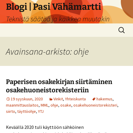
Siirry
Blogi | Pasi Vähämartti
sisältöön
Teknistä säätöä ja kaikkea muutakin
Haku:
Avainsana-arkisto: ohje
Paperisen osakekirjan siirtäminen
osakehuoneistorekisteriin
19 syyskuun, 2020
Vinkit
,
Yhteiskunta
hakemus
,
maanmittauslaitos
,
MML
,
ohje
,
osake
,
osakehuoneistorekisteri
,
siirto
,
täyttöohje
,
YTJ
Keväällä 2020 tuli käyttöön sähköinen