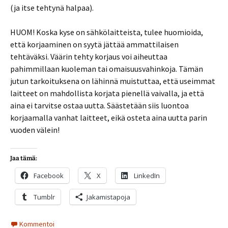
(ja itse tehtynä halpaa).
HUOM! Koska kyse on sähkölaitteista, tulee huomioida,
että korjaaminen on syytä jättää ammattilaisen
tehtäväksi. Väärin tehty korjaus voi aiheuttaa
pahimmillaan kuoleman tai omaisuusvahinkoja. Tämän
jutun tarkoituksena on lähinnä muistuttaa, että useimmat
laitteet on mahdollista korjata pienellä vaivalla, ja että
aina ei tarvitse ostaa uutta. Säästetään siis luontoa
korjaamalla vanhat laitteet, eikä osteta aina uutta parin
vuoden välein!
Jaa tämä:
Facebook
X
LinkedIn
Tumblr
Jakamistapoja
Kommentoi