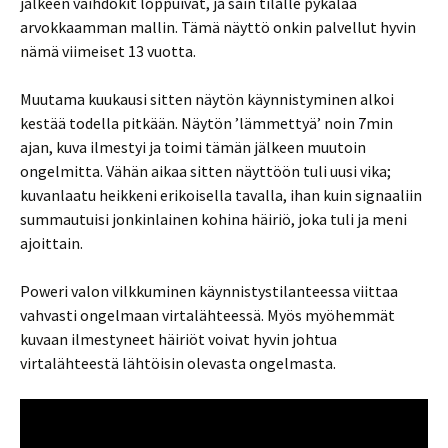
jälkeen vaihdokit loppuivat, ja sain tilalle pykälää
arvokkaamman mallin. Tämä näyttö onkin palvellut hyvin
nämä viimeiset 13 vuotta.
Muutama kuukausi sitten näytön käynnistyminen alkoi
kestää todella pitkään. Näytön ’lämmettyä’ noin 7min
ajan, kuva ilmestyi ja toimi tämän jälkeen muutoin
ongelmitta. Vähän aikaa sitten näyttöön tuli uusi vika;
kuvanlaatu heikkeni erikoisella tavalla, ihan kuin signaaliin
summautuisi jonkinlainen kohina häiriö, joka tuli ja meni
ajoittain.
Poweri valon vilkkuminen käynnistystilanteessa viittaa
vahvasti ongelmaan virtalähteessä. Myös myöhemmät
kuvaan ilmestyneet häiriöt voivat hyvin johtua
virtalähteestä lähtöisin olevasta ongelmasta.