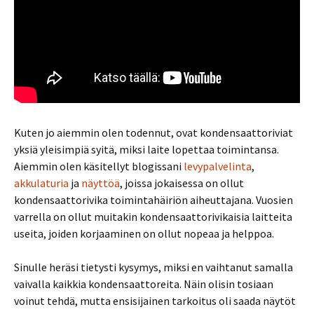
Kuten jo aiemmin olen todennut, ovat kondensaattoriviat
yksiä yleisimpiä syitä, miksi laite lopettaa toimintansa.
Aiemmin olen käsitellyt blogissani
levypalvelinta
,
akkulaturia
ja
näyttöä
, joissa jokaisessa on ollut
kondensaattorivika toimintahäiriön aiheuttajana. Vuosien
varrella on ollut muitakin kondensaattorivikaisia laitteita
useita, joiden korjaaminen on ollut nopeaa ja helppoa.
Sinulle heräsi tietysti kysymys, miksi en vaihtanut samalla
vaivalla kaikkia kondensaattoreita. Näin olisin tosiaan
voinut tehdä, mutta ensisijainen tarkoitus oli saada näytöt