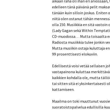
aikaan raha oli ihan eri arvossaan, 
edelleen tänä päivänä pelit maksav
tänään kuin silloin joskus. Enite
niitä olen ostanut tähän mennessä
olla 150. Musiikkia en sitä vastoin
(Lady Gagan sekä Within Temptation
CD-muodossa… Mutta toisaalta enp
Radiosta musiikkia tulee jonkin ve
Mutta musiikin ostaja kuluttaja en
99 prosenttisesti elokuviin.
Edellisestä voisi vetää sellaisen 
vastapainona kuluttaa merkittävän
kaikkien kohdalla ole, mutta täll
tai sitten sitä ei yksinkertaisesti
kattamiseen.
Maailma on toki muuttunut vuosien
suoratoistopalvelua edullisilla ku