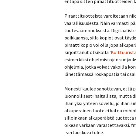
entäpä sitten piraattituotteiden 
Piraattituotteista varoitetaan n
vaarallisuudesta. Näin varmasti pä
tuoteväärennöksestä. Digitaaliste
paikkaansa, sillä kopiot ovat täydel
piraattikopio voi olla jopa alkupe
kirjoittanut otsikolla ’
Kulttuurist
esimerkiksi ohjelmistojen suojauks
ohjelmia, jotka voivat vakoilla k
lähettämässä roskapostia tai osal
Monesti kuulee sanottavan, että p
luonnollisesti haitallista, mutta
ihan yksi yhteen sovellu, jo ihan 
alkuperäinen tuote ei katoa mihin
silloinkaan alkuperäistä tuotetta e
oikean varkaan varastettavaksi. Ym
-vertauskuva tulee.