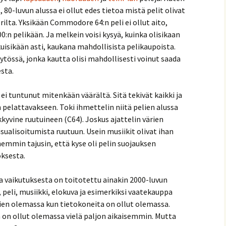
80-luvun alussa ei ollut edes tietoa mistä pelit olivat
erilta. Yksikään Commodore 64:n peli ei ollut aito,
00:n pelikään. Ja melkein voisi kysyä, kuinka olisikaan
kuisikään asti, kaukana mahdollisista pelikaupoista.
äytössä, jonka kautta olisi mahdollisesti voinut saada
sta.
 ei tuntunut mitenkään väärältä. Sitä tekivät kaikki ja
in pelattavakseen. Toki ihmettelin niitä pelien alussa
kkyvine ruutuineen (C64). Joskus ajattelin värien
sualisoitumista ruutuun. Usein musiikit olivat ihan
mmin tajusin, että kyse oli pelin suojauksen
ksesta.
a vaikutuksesta on toitotettu ainakin 2000-luvun
peli, musiikki, elokuva ja esimerkiksi vaatekauppa
htien olemassa kun tietokoneita on ollut olemassa.
n on ollut olemassa vielä paljon aikaisemmin. Mutta