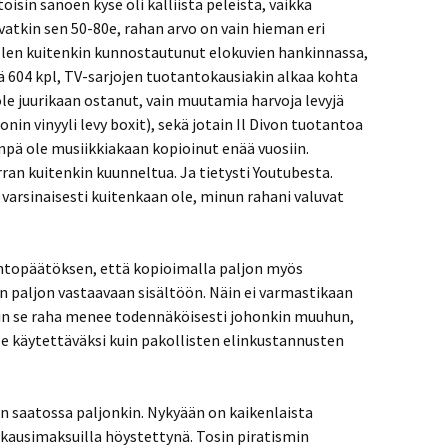
toisin sanoen kyse oli kalliista peleistä, vaikka
atkin sen 50-80e, rahan arvo on vain hieman eri
n olen kuitenkin kunnostautunut elokuvien hankinnassa,
 604 kpl, TV-sarjojen tuotantokausiakin alkaa kohta
 ole juurikaan ostanut, vain muutamia harvoja levyjä
in vinyyli levy boxit), sekä jotain Il Divon tuotantoa
ä ole musiikkiakaan kopioinut enää vuosiin.
rran kuitenkin kuunneltua. Ja tietysti Youtubesta.
 varsinaisesti kuitenkaan ole, minun rahani valuvat
johtopäätöksen, että kopioimalla paljon myös
 paljon vastaavaan sisältöön. Näin ei varmastikaan
öin se raha menee todennäköisesti johonkin muuhun,
 ole käytettäväksi kuin pakollisten elinkustannusten
 saatossa paljonkin. Nykyään on kaikenlaista
ukausimaksuilla höystettynä. Tosin piratismin