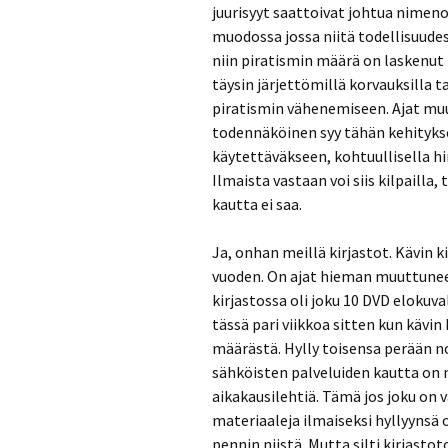
juurisyyt saattoivat johtua nimenom
muodossa jossa niitä todellisuude
niin piratismin määrä on laskenut 
täysin järjettömillä korvauksilla ta
piratismin vähenemiseen. Ajat muut
todennäköinen syy tähän kehitykse
käytettäväkseen, kohtuullisella hi
Ilmaista vastaan voi siis kilpaill
kautta ei saa.
Ja, onhan meillä kirjastot. Kävin 
vuoden. On ajat hieman muuttuneet
kirjastossa oli joku 10 DVD elokuv
tässä pari viikkoa sitten kun kävin
määrästä. Hylly toisensa perään not
sähköisten palveluiden kautta on 
aikakausilehtiä. Tämä jos joku on v
materiaaleja ilmaiseksi hyllyynsä
pennin niistä. Mutta silti kirjast