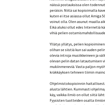
näissä postauksissa olen todennut, 
peräisin. Niitä sai kopioimalla kav
kuten ei itse asiassa ollut Amiga 5
voinut olla. Olen asunut maalla ai
Eikä aluksi ollut edes Internetiä k
vihiä pelien ostamismahdollisuude
Yllätys yllätys, pelien kopioiminen
olihan se siistiä kun sai uuden pel
olevia introja musiikkeineen ja väl
olevan pelin datan latautumisen vi
mukiinmeneviä. Vasta paljon myöhe
kräkkäyksen tehneen tiimin maino
Ohjelmistokopioinnin haitallisest
alusta lähtien. Kummasti ohjelma, 
käy, vaikka ilmiö on ollut siitä lä
Fyysisten tuotteiden osalta ilmiö