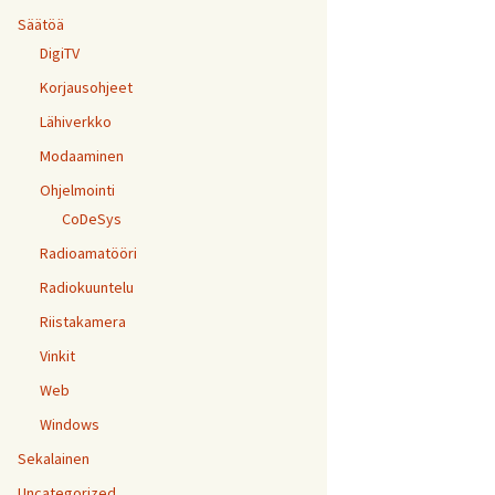
Säätöä
DigiTV
Korjausohjeet
Lähiverkko
Modaaminen
Ohjelmointi
CoDeSys
Radioamatööri
Radiokuuntelu
Riistakamera
Vinkit
Web
Windows
Sekalainen
Uncategorized