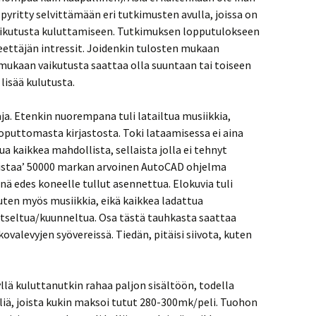
pyritty selvittämään eri tutkimusten avulla, joissa on
vaikutusta kuluttamiseen. Tutkimuksen lopputulokseen
ettäjän intressit. Joidenkin tulosten mukaan
n mukaan vaikutusta saattaa olla suuntaan tai toiseen
lisää kulutusta.
aja. Etenkin nuorempana tuli latailtua musiikkia,
 loputtomasta kirjastosta. Toki lataamisessa ei aina
iltua kaikkea mahdollista, sellaista jolla ei tehnyt
omistaa’ 50000 markan arvoinen AutoCAD ohjelma
kinä edes koneelle tullut asennettua. Elokuvia tuli
kuten myös musiikkia, eikä kaikkea ladattua
atseltua/kuunneltua. Osa tästä tauhkasta saattaa
kovalevyjen syövereissä. Tiedän, pitäisi siivota, kuten
lä kuluttanutkin rahaa paljon sisältöön, todella
eliä, joista kukin maksoi tutut 280-300mk/peli. Tuohon