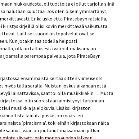
aan niukkuudesta, eli tuotteita ei ollut tarjolla siinä
ssa halutaan kuluttaa. Jos olen oikein ymmärtänyt,
merkittävästi. Enkä usko että Piratebayn ratsialla,
i kiristyskirjeillä olisi kovin merkittävää vaikutusta
tuvat. Lailliset suoratoistopalvelut ovat se
en. Kun jotakin saa todella helposti
nnalla, ollaan tällaisesta valmiit maksamaan.
a, tarjoamalla parempaa palvelua, jota PirateBayn
kirjastossa ensimmäistä kertaa sitten viimeisen 8
 myös tällä saralla. Muistan joskus aikanaan että
alevyä lainattavissa, saattoi olla musiikkiakin…. Mutta
 kirjastossa, olin suorastaan äimistynyt tarjonnan
kui musiikkia ja elokuvia. Lisäksi kirjaston
mahdollista lainata posketon määrä eri
arsinaista ’piratismia’, toki eihän kirjastokaan näitä
 ole saanut, vaan on joutunut maksamaan pitkän
otoiminta säväytti näin monen vuoden jälkeen.