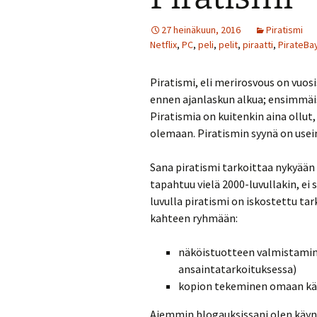
27 heinäkuun, 2016
Piratismi
Netflix
,
PC
,
peli
,
pelit
,
piraatti
,
PirateBa
Piratismi, eli merirosvous on vuosi
ennen ajanlaskun alkua; ensimmäis
Piratismia on kuitenkin aina ollut,
olemaan. Piratismin syynä on usei
Sana piratismi tarkoittaa nykyään
tapahtuu vielä 2000-luvullakin, ei s
luvulla piratismi on iskostettu ta
kahteen ryhmään:
näköistuotteen valmistami
ansaintatarkoituksessa)
kopion tekeminen omaan käyt
Aiemmin blogauksissani olen käyn