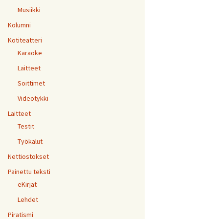
Musiikki
Kolumni
Kotiteatteri
Karaoke
Laitteet
Soittimet
Videotykki
Laitteet
Testit
Työkalut
Nettiostokset
Painettu teksti
eKirjat
Lehdet
Piratismi