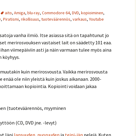
aito
,
Amiga
,
blu-ray
,
Commodore 64
,
DVD
,
kopioiminen
,
y
,
Piratismi
,
rikollisuus
,
tuoteväärennös
,
varkaus
,
Youtube
satoja vanha ilmiö. Itse asiassa sitä on tapahtunut jo
et merirosvouksen vastaiset lait on säädetty 101 eaa.
 ihan viimepäiviin asti ja näin varmaan tulee myös aina
n köyhyys.
 muutakin kuin merirosvousta. Vaikka merirosvousta
e enää ole niin yleistä kuin joskus aikanaan. 2000-
rkoittamaan kopiointia. Kopiointi voidaan jakaa
nen (tuoteväärennös, myyminen
töön (CD, DVD jne. -levyt)
yt läpi
lapsuuden
,
nuoruuden
ja
teini-iän
pelejä. Kuten