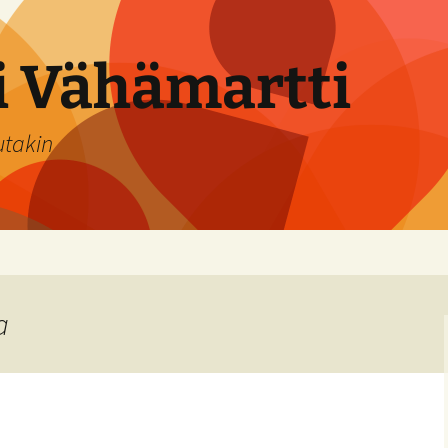
si Vähämartti
utakin
a