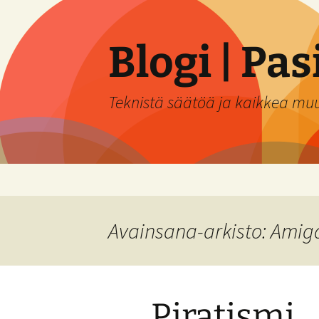
Siirry
sisältöön
Blogi | Pa
Teknistä säätöä ja kaikkea mu
Avainsana-arkisto: Amig
Piratismi