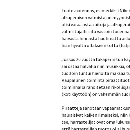
Tuoteväärennös, esimerkiksi Niken
alkuperäisen valmistajan myynnistä
olisi varaa ostaa aitoja ja alkuper
valmistajalle sitä vastoin todennäk
halvasta hinnasta huolimatta aidok
liian hyvältä ollakseen totta (halpa
Joskus 20 vuotta takaperin tuli kä
sai ostaa halvalla niin musiikkia, o
tuolloin tuntui hienolta maksaa tuot
Kaupallinen toiminta piraattituotte
toiminnalla rahoitetaan rikollisjär
(kotikäyttöön) on vähemmän tuom
Piraatteja sanotaan vapaamatkustaj
haluaisivat kaiken ilmaiseksi, niin
tee, harrastelijat ovat oma lukuns
että harrastelijan tuotos olisi hu