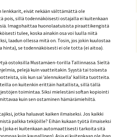
 lenkkarit, eivät nekään välttämättä ole
 pois, sillä todennäköisesti ostajalla ei kuitenkaan
äisiä. Imagohaittaa huonolaatuisista piraattikengistä
öisesti tulee, koska ainakin osa voi luulla niitä
si, laadun ollessa mitä on. Tosin, jos jokin kuulostaa
 hinta), se todennäköisesti ei ole totta (ei aitoa).
ytyä ostoksilla Mustamäen-torilla Tallinnassa. Sieltä
hjelmia, pelejä kuin vaatteitakin. Syystä tai toisesta
teista, siis kun sai ’alennuksella’ kalliita tuotteita.
illa on kuitenkin erittäin haitallista, sillä tällä
jestöjen toimintaa. Siksi mielestäni softan kopiointi
ittavaa kuin sen ostaminen hämärämiehiltä.
iksi, jotka haluavat kaiken ilmaiseksi. Jos kaikki
 mistä palkka tekijöille? Eihän kukaan työtä ilmaiseksi
a (joka ei kuitenkaan automaattisesti tarkoita sitä
onompaa kuin kaupallinen). Asia ei kuitenkaan ole ihan