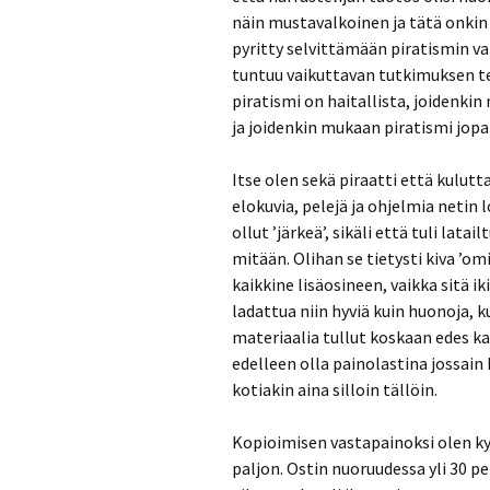
näin mustavalkoinen ja tätä onkin 
pyritty selvittämään piratismin 
tuntuu vaikuttavan tutkimuksen te
piratismi on haitallista, joidenki
ja joidenkin mukaan piratismi jopa 
Itse olen sekä piraatti että kulutt
elokuvia, pelejä ja ohjelmia netin
ollut ’järkeä’, sikäli että tuli lata
mitään. Olihan se tietysti kiva ’
kaikkine lisäosineen, vaikka sitä i
ladattua niin hyviä kuin huonoja, 
materiaalia tullut koskaan edes k
edelleen olla painolastina jossain 
kotiakin aina silloin tällöin.
Kopioimisen vastapainoksi olen kyl
paljon. Ostin nuoruudessa yli 30 p