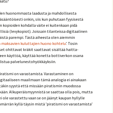
laatu?
iiden huonommasta laadusta ja mahdollisesta
äsääntöisesti onkin, siis kun puhutaan fyysisestä
n kopioiden kohdalla väite ei kuitenkaan pidä
lisiä (levykopiot). Joissain tilanteissa digitaalinen
räistä parempi. Tästä aiheesta olen aiemmin
a maksavien kuluttajien huono kohtelu
’. Tosin
et ohittavat kräkit saattavat sisältää haitta-
oneen käyttöä, käyttää konetta bottiverkon osana
listua palvelunestohyökkäyksiin.
iratismi on varastamista. Varastaminen on
 digitaaliseen maailmaan tämä analogia ei ainakaan
siitäkin syystä että missään piratismin muodossa
kään. Alkuperäismyynnistä se saattaa olla pois, mutta
i ole varastettu vaan se on jäänyt kaupan hyllylle
märrän kyllä täysin mistä ’piratismi on varastamista’