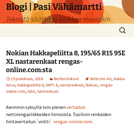
Siirry
Blogi | Pasi Vähämartti
sisältöön
Teknistä säätöä ja kaikkea muutakin
Haku:
Nokian Hakkapeliitta 8, 195/65 R15 95E
XL nastarenkaat rengas-
online.com:sta
19 joulukuun, 2016
Nettiostokset
delticom AG
,
Hakka-
turva
,
Hakkapeliitta 8
,
HKPL 8
,
nastarenkaat
,
Nokian
,
rengas-
online.com
,
talvi
,
talvirenkaat
Aiemmin syksyllä tein pienen
vertailun
nettirengasliikkeiden hinnoista. Tuolloin renkaiden
hintavertailun´voitti´
rengas-online.com
.