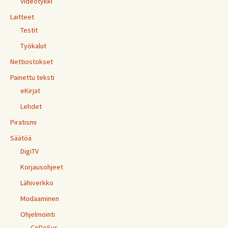
Videotykki
Laitteet
Testit
Työkalut
Nettiostokset
Painettu teksti
eKirjat
Lehdet
Piratismi
Säätöä
DigiTV
Korjausohjeet
Lähiverkko
Modaaminen
Ohjelmointi
CoDeSys