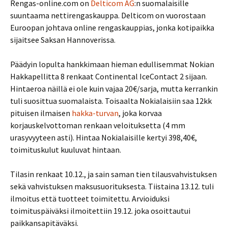
Rengas-online.com on
Delticom AG
:n suomalaisille
suuntaama nettirengaskauppa. Delticom on vuorostaan
Euroopan johtava online rengaskauppias, jonka kotipaikka
sijaitsee Saksan Hannoverissa.
Päädyin lopulta hankkimaan hieman edullisemmat Nokian
Hakkapellitta 8 renkaat Continental IceContact 2 sijaan.
Hintaeroa näillä ei ole kuin vajaa 20€/sarja, mutta kerrankin
tuli suosittua suomalaista. Toisaalta Nokialaisiin saa 12kk
pituisen ilmaisen
hakka-turvan
, joka korvaa
korjauskelvottoman renkaan veloituksetta (4 mm
urasyvyyteen asti). Hintaa Nokialaisille kertyi 398,40€,
toimituskulut kuuluvat hintaan.
Tilasin renkaat 10.12., ja sain saman tien tilausvahvistuksen
sekä vahvistuksen maksusuorituksesta. Tiistaina 13.12. tuli
ilmoitus että tuotteet toimitettu. Arvioiduksi
toimituspäiväksi ilmoitettiin 19.12. joka osoittautui
paikkansapitäväksi.