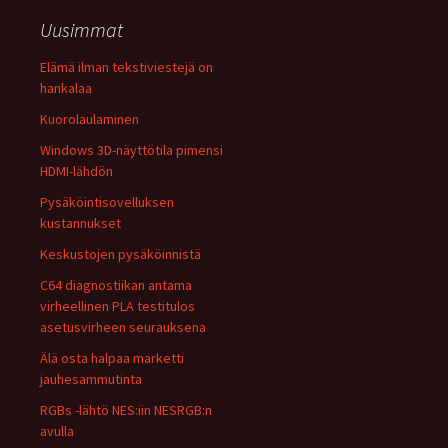
Uusimmat
Elämä ilman tekstiviestejä on
hankalaa
Kuorolaulaminen
Windows 3D-näyttötila pimensi
HDMI-lähdön
Pysäköintisovelluksen
kustannukset
Keskustojen pysäköinnistä
C64 diagnostiikan antama
virheellinen PLA testitulos
asetusvirheen seurauksena
Älä osta halpaa marketti
jauhesammutinta
RGBs -lähtö NES:iin NESRGB:n
avulla