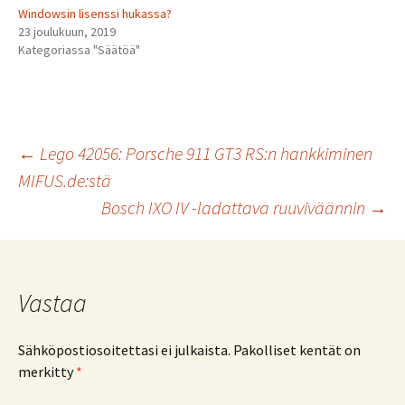
Windowsin lisenssi hukassa?
23 joulukuun, 2019
Kategoriassa "Säätöä"
Artikkelien
←
Lego 42056: Porsche 911 GT3 RS:n hankkiminen
MIFUS.de:stä
Bosch IXO IV -ladattava ruuviväännin
→
selaus
Vastaa
Sähköpostiosoitettasi ei julkaista.
Pakolliset kentät on
merkitty
*