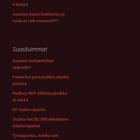
A-Rokko
Asunnon kunto heikkenee ja
vuokrat vain nousevat?!?
Suosituimmat
Suomen lentokenttien
taajuudet
PowerAnt pörssisähkö ohjattu
pistoke
Madboy MFP-2000 levykelkka
ei aukea
DIY taulun ripustin
Techno line BC-900 akkulaturin
latausongelma
Työuupumus, kuinka sen