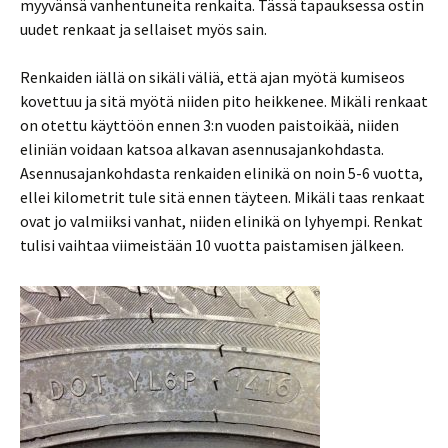
myyvänsä vanhentuneita renkaita. Tässä tapauksessa ostin
uudet renkaat ja sellaiset myös sain.
Renkaiden iällä on sikäli väliä, että ajan myötä kumiseos
kovettuu ja sitä myötä niiden pito heikkenee. Mikäli renkaat
on otettu käyttöön ennen 3:n vuoden paistoikää, niiden
eliniän voidaan katsoa alkavan asennusajankohdasta.
Asennusajankohdasta renkaiden elinikä on noin 5-6 vuotta,
ellei kilometrit tule sitä ennen täyteen. Mikäli taas renkaat
ovat jo valmiiksi vanhat, niiden elinikä on lyhyempi. Renkat
tulisi vaihtaa viimeistään 10 vuotta paistamisen jälkeen.