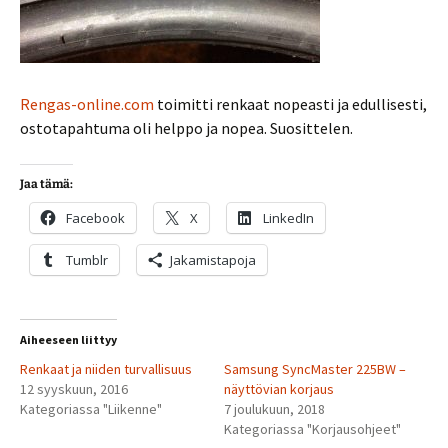
Rengas-online.com
toimitti renkaat nopeasti ja edullisesti,
ostotapahtuma oli helppo ja nopea. Suosittelen.
Jaa tämä:
Facebook
X
LinkedIn
Tumblr
Jakamistapoja
Aiheeseen liittyy
Renkaat ja niiden turvallisuus
Samsung SyncMaster 225BW –
12 syyskuun, 2016
näyttövian korjaus
Kategoriassa "Liikenne"
7 joulukuun, 2018
Kategoriassa "Korjausohjeet"