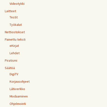
Videotykki
Laitteet
Testit
Työkalut
Nettiostokset
Painettu teksti
eKirjat
Lehdet
Piratismi
Säätöä
DigiTV
Korjausohjeet
Lähiverkko
Modaaminen
Ohjelmointi