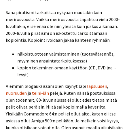
Sana piratismi tarkoittaa nykyään muutakin kuin
merirosvousta. Vaikka merirosvousta tapahtuu vielä 2000-
luvullakin, ei se enää ole niin yleistä kuin joskus aikanaan.
2000-luvulla piratismi on iskostettu tarkoittamaan
kopiointia. Kopiointi voidaan jakaa kahteen ryhmään:
näköistuotteen valmistaminen (tuoteväärennös,
myyminen ansaintatarkoituksessa)
kopion tekeminen omaan käyttöön (CD, DVD jne. -
levyt)
Aiemmin blogauksissani olen käynyt läpi
lapsuuden
,
nuoruuden
ja
teini-iän
pelejä. Kuten näissä postauksissa
olen todennut, 80-luvun alussa ei ollut edes tietoa mistä
pelit olivat peräisin. Niitä sai kopioimalla kaverilta.
Yksikään Commodore 64:n peli ei ollut aito, kuten ei itse
asiassa ollut Amiga 500:n pelikään. Ja melkein voisi kysyä,
kuinka olisikaan voinut olla. Olen asunut maalla aikuisikään