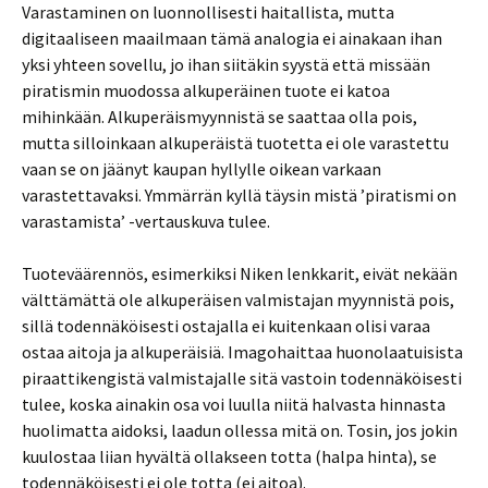
Varastaminen on luonnollisesti haitallista, mutta
digitaaliseen maailmaan tämä analogia ei ainakaan ihan
yksi yhteen sovellu, jo ihan siitäkin syystä että missään
piratismin muodossa alkuperäinen tuote ei katoa
mihinkään. Alkuperäismyynnistä se saattaa olla pois,
mutta silloinkaan alkuperäistä tuotetta ei ole varastettu
vaan se on jäänyt kaupan hyllylle oikean varkaan
varastettavaksi. Ymmärrän kyllä täysin mistä ’piratismi on
varastamista’ -vertauskuva tulee.
Tuoteväärennös, esimerkiksi Niken lenkkarit, eivät nekään
välttämättä ole alkuperäisen valmistajan myynnistä pois,
sillä todennäköisesti ostajalla ei kuitenkaan olisi varaa
ostaa aitoja ja alkuperäisiä. Imagohaittaa huonolaatuisista
piraattikengistä valmistajalle sitä vastoin todennäköisesti
tulee, koska ainakin osa voi luulla niitä halvasta hinnasta
huolimatta aidoksi, laadun ollessa mitä on. Tosin, jos jokin
kuulostaa liian hyvältä ollakseen totta (halpa hinta), se
todennäköisesti ei ole totta (ei aitoa).