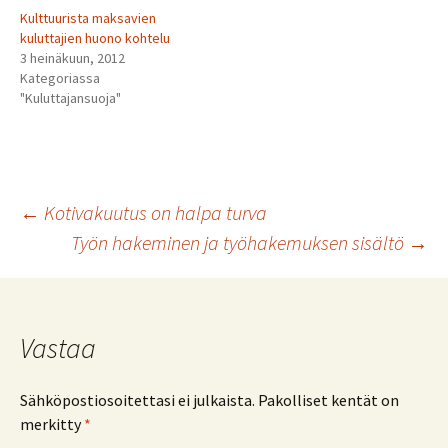
Kulttuurista maksavien
kuluttajien huono kohtelu
3 heinäkuun, 2012
Kategoriassa
"Kuluttajansuoja"
Artikkelien
←
Kotivakuutus on halpa turva
Työn hakeminen ja työhakemuksen sisältö
→
selaus
Vastaa
Sähköpostiosoitettasi ei julkaista.
Pakolliset kentät on
merkitty
*