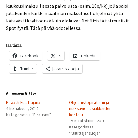
kuukausimaksullisesta palvelusta (esim. 10e/kk) jolla saisi
jotakuinkin kaikki maailman maksulliset ohjelmat yhtä
kätevästi käyttöönsä kuin elokuvat Netflixistä tai musiikit
Spotifystä. Tätä päivää odotellessa.
Jaa tämä:
Facebook
X
LinkedIn
Tumblr
Jakamistapoja
Aiheeseen liittyy
Piraatti kuluttajana
Ohjelmistopiratismi ja
4 heinäkuun, 2012
maksavien asiakkaiden
Kategoriassa "Piratismi"
kohtelu
15 maaliskuun, 2010
Kategoriassa
"Kuluttajansuoja"