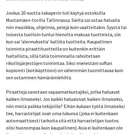
Joskus 20 vuotta takaperin tuli käytyä ostoksilla
Mustamäen-torilla Tallinnassa. Sieltä sai ostaa halvalla
niin musiikkia, ohjelmia, pelejä kuin vaatteitakin. Syystä tai
toisesta tuolloin tuntui hienolta maksaa tuotteista, siis
kun sai ’alennuksella’ kalliita tuotteita. Kaupallinen
toiminta piraattituotteilla on kuitenkin erittäin
haitallista, sillä tällä toiminnalla rahoitetaan
rikollisjärjestöjen toimintaa. Siksi mielestäni softan
kopiointi (kotikäyttöön) on vähemmän tuomittavaa kuin
sen ostaminen hämärämiehiltä.
Piraatteja sanotaan vapaamatkustajiksi, jotka haluavat
kaiken ilmaiseksi. Jos kaikki haluaisivat kaiken ilmaiseksi,
niin mistä palkka tekijöille? Eihän kukaan työtä ilmaiseksi
tee, harrastelijat ovat oma lukunsa (joka ei kuitenkaan
automaattisesti tarkoita sitä että harrastelijan tuotos
olisi huonompaa kuin kaupallinen). Asia ei kuitenkaan ole