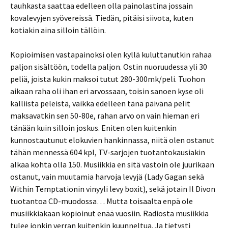
tauhkasta saattaa edelleen olla painolastina jossain
kovalevyjen syövereissä. Tiedän, pitäisi siivota, kuten
kotiakin aina silloin tällöin.
Kopioimisen vastapainoksi olen kyllä kuluttanutkin rahaa
paljon sisältöön, todella paljon. Ostin nuoruudessa yli 30
peliä, joista kukin maksoi tutut 280-300mk/peli. Tuohon
aikaan raha oli ihan eri arvossaan, toisin sanoen kyse oli
kalliista peleistä, vaikka edelleen tänä päivänä pelit
maksavatkin sen 50-80e, rahan arvo on vain hieman eri
tänään kuin silloin joskus. Eniten olen kuitenkin
kunnostautunut elokuvien hankinnassa, niitä olen ostanut
tähän mennessä 604 kpl, TV-sarjojen tuotantokausiakin
alkaa kohta olla 150. Musiikkia en sitä vastoin ole juurikaan
ostanut, vain muutamia harvoja levyjä (Lady Gagan sekä
Within Temptationin vinyyli levy boxit), sekä jotain Il Divon
tuotantoa CD-muodossa… Mutta toisaalta enpä ole
musiikkiakaan kopioinut enää vuosiin. Radiosta musiikkia
tulee jonkin verran kuitenkin kuunneltua. Ja tietysti