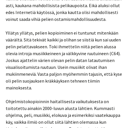
asti, kaukana mahdollisista pelikaupoista. Eikä aluksi ollut
edes Internetiä käytössä, jonka kautta olisi mahdollisesti
voinut saada vihiä pelien ostamismahdollisuudesta.
Yllätys yllätys, pelien kopioiminen ei tuntunut mitenkään
väärältä. Sitä tekivät kaikki ja olihan se siistiä kun sai uuden
pelin pelattavakseen. Toki ihmettelin niitä pelien alussa
olevia introja musiikkeineen ja välkkyvine ruutuineen (C64).
Joskus ajattelin värien olevan pelin datan latautumisen
visualisoitumista ruutuun. Usein musiikit olivat ihan
mukiinmeneviä. Vasta paljon myöhemmin tajusin, että kyse
oli pelin suojauksen kräkkäyksen tehneen tiimin
mainoksesta.
Ohjelmistokopioinnin haitallisesta vaikutuksesta on
toitotettu ainakin 2000-luvun alusta lähtien. Kummasti
ohjelma, peli, musiikki, elokuva ja esimerkiksi vaatekauppa
käy, vaikka ilmiö on ollut siitä lähtien olemassa kun