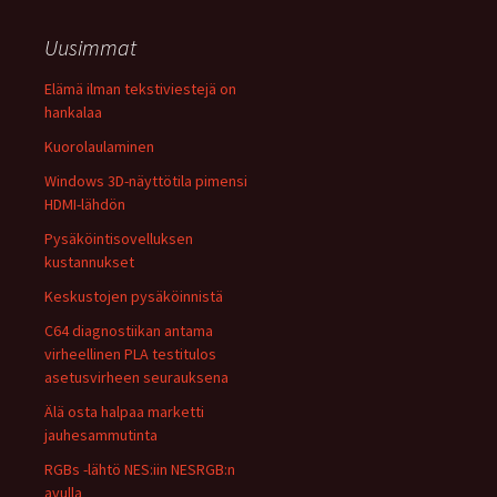
Uusimmat
Elämä ilman tekstiviestejä on
hankalaa
Kuorolaulaminen
Windows 3D-näyttötila pimensi
HDMI-lähdön
Pysäköintisovelluksen
kustannukset
Keskustojen pysäköinnistä
C64 diagnostiikan antama
virheellinen PLA testitulos
asetusvirheen seurauksena
Älä osta halpaa marketti
jauhesammutinta
RGBs -lähtö NES:iin NESRGB:n
avulla