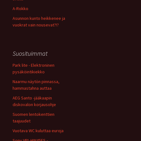
A-Rokko
Asunnon kunto heikkenee ja
vuokrat vain nousevat?!?
Suosituimmat
Park lite - Elektroninen
pysäköintikiekko
Naarmu näytön pinnassa,
hammastahna auttaa
AEG Santo -jääkaapin
diskovalon korjausohje
Suomen lentokenttien
taajuudet
Vuotava WC kuluttaa euroja
Sony VPL-HW45ES -