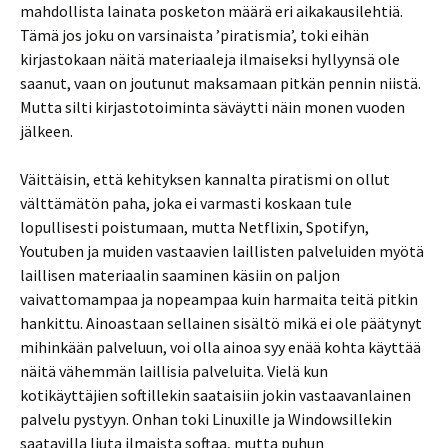
mahdollista lainata posketon määrä eri aikakausilehtiä.
Tämä jos joku on varsinaista ’piratismia’, toki eihän
kirjastokaan näitä materiaaleja ilmaiseksi hyllyynsä ole
saanut, vaan on joutunut maksamaan pitkän pennin niistä.
Mutta silti kirjastotoiminta säväytti näin monen vuoden
jälkeen.
Väittäisin, että kehityksen kannalta piratismi on ollut
välttämätön paha, joka ei varmasti koskaan tule
lopullisesti poistumaan, mutta Netflixin, Spotifyn,
Youtuben ja muiden vastaavien laillisten palveluiden myötä
laillisen materiaalin saaminen käsiin on paljon
vaivattomampaa ja nopeampaa kuin harmaita teitä pitkin
hankittu. Ainoastaan sellainen sisältö mikä ei ole päätynyt
mihinkään palveluun, voi olla ainoa syy enää kohta käyttää
näitä vähemmän laillisia palveluita. Vielä kun
kotikäyttäjien softillekin saataisiin jokin vastaavanlainen
palvelu pystyyn. Onhan toki Linuxille ja Windowsillekin
saatavilla liuta ilmaista softaa, mutta puhun