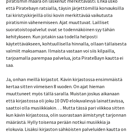
piratismin määrä on laskenut merkittävästi. Enkä usko
että Piratebayn ratsialla, täysin järjettömillä korvauksilla
tai kiristyskirjeillä olisi kovin merkittävää vaikutusta
piratismin vähenemiseen. Ajat muuttuvat. Lailliset
suoratoistopalvelut ovat se todennäköinen syy tähän
kehitykseen. Kun jotakin saa todella helposti
käytettäväkseen, kohtuullisella hinnalla, ollaan tällaisesta
valmiit maksamaan. Ilmaista vastaan voi siis kilpailla,
tarjoamalla parempaa palvelua, jota PirateBayn kautta ei
saa.
Ja, onhan meillä kirjastot. Kävin kirjastossa ensimmäistä
kertaa sitten viimeisen 8 vuoden. On ajat hieman
muuttuneet myös tällä saralla. Muistan joskus aikanaan
että kirjastossa oli joku 10 DVD elokuvalevyä lainattavissa,
saattoi olla musiikkiakin…. Mutta tässä pari viikkoa sitten
kun kävin kirjastossa, olin suorastaan äimistynyt tarjonnan
määrästä. Hylly toisensa perään notkui musiikkia ja
elokuvia. Lisäksi kirjaston sähköisten palveluiden kautta on