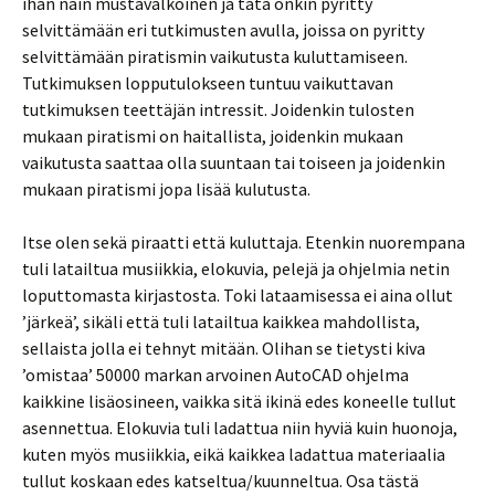
ihan näin mustavalkoinen ja tätä onkin pyritty
selvittämään eri tutkimusten avulla, joissa on pyritty
selvittämään piratismin vaikutusta kuluttamiseen.
Tutkimuksen lopputulokseen tuntuu vaikuttavan
tutkimuksen teettäjän intressit. Joidenkin tulosten
mukaan piratismi on haitallista, joidenkin mukaan
vaikutusta saattaa olla suuntaan tai toiseen ja joidenkin
mukaan piratismi jopa lisää kulutusta.
Itse olen sekä piraatti että kuluttaja. Etenkin nuorempana
tuli latailtua musiikkia, elokuvia, pelejä ja ohjelmia netin
loputtomasta kirjastosta. Toki lataamisessa ei aina ollut
’järkeä’, sikäli että tuli latailtua kaikkea mahdollista,
sellaista jolla ei tehnyt mitään. Olihan se tietysti kiva
’omistaa’ 50000 markan arvoinen AutoCAD ohjelma
kaikkine lisäosineen, vaikka sitä ikinä edes koneelle tullut
asennettua. Elokuvia tuli ladattua niin hyviä kuin huonoja,
kuten myös musiikkia, eikä kaikkea ladattua materiaalia
tullut koskaan edes katseltua/kuunneltua. Osa tästä