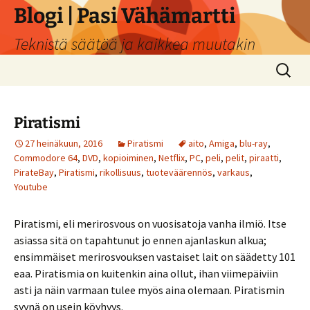
Siirry
Blogi | Pasi Vähämartti
sisältöön
Teknistä säätöä ja kaikkea muutakin
Haku:
Piratismi
27 heinäkuun, 2016
Piratismi
aito
,
Amiga
,
blu-ray
,
Commodore 64
,
DVD
,
kopioiminen
,
Netflix
,
PC
,
peli
,
pelit
,
piraatti
,
PirateBay
,
Piratismi
,
rikollisuus
,
tuoteväärennös
,
varkaus
,
Youtube
Piratismi, eli merirosvous on vuosisatoja vanha ilmiö. Itse
asiassa sitä on tapahtunut jo ennen ajanlaskun alkua;
ensimmäiset merirosvouksen vastaiset lait on säädetty 101
eaa. Piratismia on kuitenkin aina ollut, ihan viimepäiviin
asti ja näin varmaan tulee myös aina olemaan. Piratismin
syynä on usein köyhyys.