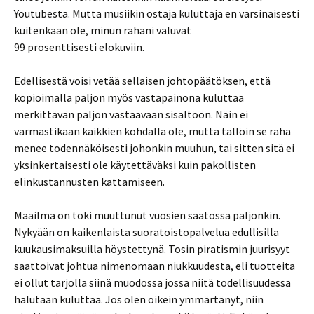
Youtubesta. Mutta musiikin ostaja kuluttaja en varsinaisesti
kuitenkaan ole, minun rahani valuvat
99 prosenttisesti elokuviin.
Edellisestä voisi vetää sellaisen johtopäätöksen, että
kopioimalla paljon myös vastapainona kuluttaa
merkittävän paljon vastaavaan sisältöön. Näin ei
varmastikaan kaikkien kohdalla ole, mutta tällöin se raha
menee todennäköisesti johonkin muuhun, tai sitten sitä ei
yksinkertaisesti ole käytettäväksi kuin pakollisten
elinkustannusten kattamiseen.
Maailma on toki muuttunut vuosien saatossa paljonkin.
Nykyään on kaikenlaista suoratoistopalvelua edullisilla
kuukausimaksuilla höystettynä. Tosin piratismin juurisyyt
saattoivat johtua nimenomaan niukkuudesta, eli tuotteita
ei ollut tarjolla siinä muodossa jossa niitä todellisuudessa
halutaan kuluttaa. Jos olen oikein ymmärtänyt, niin