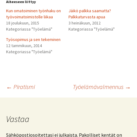
Aiheeseen liittyy
Kun omatoiminen työnhaku on
Jäikö palkka saamatta?
työvoimatoimistolle liikaa
Palkkaturvasta apua
18 joulukuun, 2015
3 heinäkuun, 2012
Kategoriassa "Työelämä"
Kategoriassa "Työelämä"
Työsopimus ja sen tekeminen
12 tammikuun, 2014
Kategoriassa "Työelämä"
Artikkelien
←
Piratismi
Työelämävalmennus
→
selaus
Vastaa
Sähköpostiosoitettasi ei julkaista.
Pakolliset kentät on