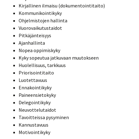
Kirjallinen ilmaisu (dokumentointitaito)
Kommunikointikyky
Ohjelmistojen hallinta
Vuorovaikutustaidot
Pitkäjänteisyys
Ajanhallinta
Nopea oppimiskyky
Kyky sopeutua jatkuvaan muutokseen
Huolellisuus, tarkkuus
Priorisointitaito
Luotettavuus
Ennakointikyky
Paineensietokyky
Delegointikyky
Neuvottelutaidot
Tavoitteissa pysyminen
Kannustavuus
Motivointikyky