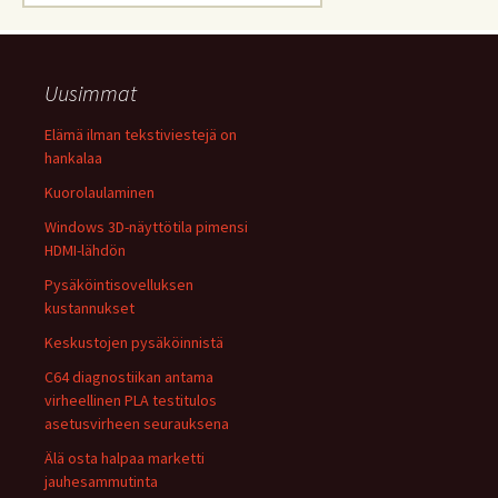
Uusimmat
Elämä ilman tekstiviestejä on
hankalaa
Kuorolaulaminen
Windows 3D-näyttötila pimensi
HDMI-lähdön
Pysäköintisovelluksen
kustannukset
Keskustojen pysäköinnistä
C64 diagnostiikan antama
virheellinen PLA testitulos
asetusvirheen seurauksena
Älä osta halpaa marketti
jauhesammutinta