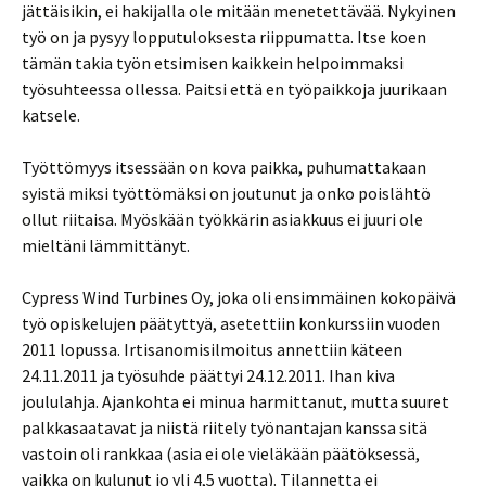
jättäisikin, ei hakijalla ole mitään menetettävää. Nykyinen
työ on ja pysyy lopputuloksesta riippumatta. Itse koen
tämän takia työn etsimisen kaikkein helpoimmaksi
työsuhteessa ollessa. Paitsi että en työpaikkoja juurikaan
katsele.
Työttömyys itsessään on kova paikka, puhumattakaan
syistä miksi työttömäksi on joutunut ja onko poislähtö
ollut riitaisa. Myöskään työkkärin asiakkuus ei juuri ole
mieltäni lämmittänyt.
Cypress Wind Turbines Oy, joka oli ensimmäinen kokopäivä
työ opiskelujen päätyttyä, asetettiin konkurssiin vuoden
2011 lopussa. Irtisanomisilmoitus annettiin käteen
24.11.2011 ja työsuhde päättyi 24.12.2011. Ihan kiva
joululahja. Ajankohta ei minua harmittanut, mutta suuret
palkkasaatavat ja niistä riitely työnantajan kanssa sitä
vastoin oli rankkaa (asia ei ole vieläkään päätöksessä,
vaikka on kulunut jo yli 4,5 vuotta). Tilannetta ei