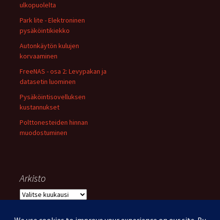
ulkopuolelta
Park lite - Elektroninen
pysäköintikiekko
Autonkäytön kulujen
korvaaminen
FreeNAS - osa 2: Levypakan ja
datasetin luominen
Pysäköintisovelluksen
kustannukset
Polttonesteiden hinnan
muodostuminen
Arkisto
Arkisto