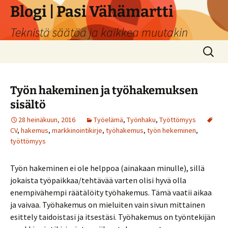
Siirry
Blogi | Pasi Vähämartti
sisältöön
Teknistä säätöä ja kaikkea muutakin
Haku:
Työn hakeminen ja työhakemuksen
sisältö
28 heinäkuun, 2016
Työelämä
,
Työnhaku
,
Työttömyys
CV
,
hakemus
,
markkinointikirje
,
työhakemus
,
työn hekeminen
,
työttömyys
Työn hakeminen ei ole helppoa (ainakaan minulle), sillä
jokaista työpaikkaa/tehtävää varten olisi hyvä olla
enempivähempi räätälöity työhakemus. Tämä vaatii aikaa
ja vaivaa. Työhakemus on mieluiten vain sivun mittainen
esittely taidoistasi ja itsestäsi. Työhakemus on työntekijän