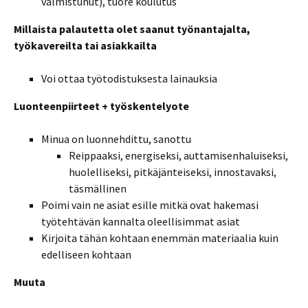
valmistunut), tuore koulutus
Millaista palautetta olet saanut työnantajalta,
työkavereilta tai asiakkailta
Voi ottaa työtodistuksesta lainauksia
Luonteenpiirteet + työskentelyote
Minua on luonnehdittu, sanottu
Reippaaksi, energiseksi, auttamisenhaluiseksi,
huolelliseksi, pitkäjänteiseksi, innostavaksi,
täsmällinen
Poimi vain ne asiat esille mitkä ovat hakemasi
työtehtävän kannalta oleellisimmat asiat
Kirjoita tähän kohtaan enemmän materiaalia kuin
edelliseen kohtaan
Muuta