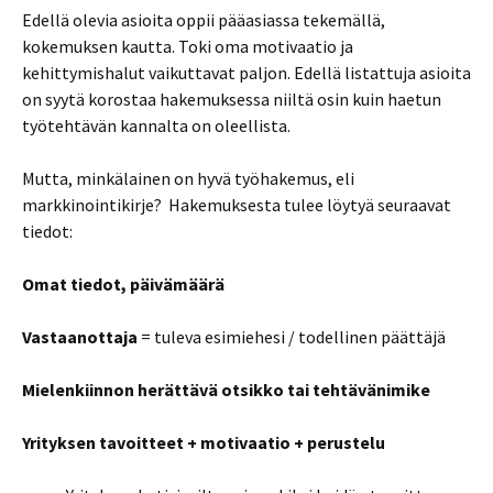
Edellä olevia asioita oppii pääasiassa tekemällä,
kokemuksen kautta. Toki oma motivaatio ja
kehittymishalut vaikuttavat paljon. Edellä listattuja asioita
on syytä korostaa hakemuksessa niiltä osin kuin haetun
työtehtävän kannalta on oleellista.
Mutta, minkälainen on hyvä työhakemus, eli
markkinointikirje? Hakemuksesta tulee löytyä seuraavat
tiedot:
Omat tiedot, päivämäärä
Vastaanottaja
= tuleva esimiehesi / todellinen päättäjä
Mielenkiinnon herättävä otsikko tai tehtävänimike
Yrityksen tavoitteet + motivaatio + perustelu