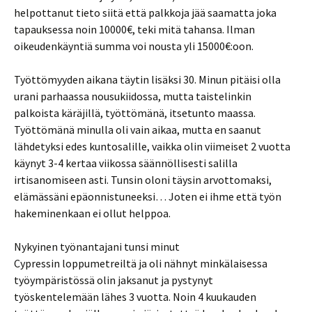
helpottanut tieto siitä että palkkoja jää saamatta joka
tapauksessa noin 10000€, teki mitä tahansa. Ilman
oikeudenkäyntiä summa voi nousta yli 15000€:oon.
Työttömyyden aikana täytin lisäksi 30. Minun pitäisi olla
urani parhaassa nousukiidossa, mutta taistelinkin
palkoista käräjillä, työttömänä, itsetunto maassa.
Työttömänä minulla oli vain aikaa, mutta en saanut
lähdetyksi edes kuntosalille, vaikka olin viimeiset 2 vuotta
käynyt 3-4 kertaa viikossa säännöllisesti salilla
irtisanomiseen asti. Tunsin oloni täysin arvottomaksi,
elämässäni epäonnistuneeksi… Joten ei ihme että työn
hakeminenkaan ei ollut helppoa.
Nykyinen työnantajani tunsi minut
Cypressin loppumetreiltä ja oli nähnyt minkälaisessa
työympäristössä olin jaksanut ja pystynyt
työskentelemään lähes 3 vuotta. Noin 4 kuukauden