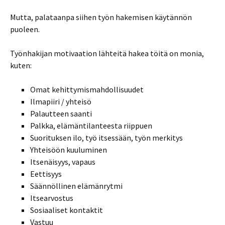
Mutta, palataanpa siihen työn hakemisen käytännön
puoleen.
Työnhakijan motivaation lähteitä hakea töitä on monia,
kuten:
Omat kehittymismahdollisuudet
Ilmapiiri / yhteisö
Palautteen saanti
Palkka, elämäntilanteesta riippuen
Suorituksen ilo, työ itsessään, työn merkitys
Yhteisöön kuuluminen
Itsenäisyys, vapaus
Eettisyys
Säännöllinen elämänrytmi
Itsearvostus
Sosiaaliset kontaktit
Vastuu