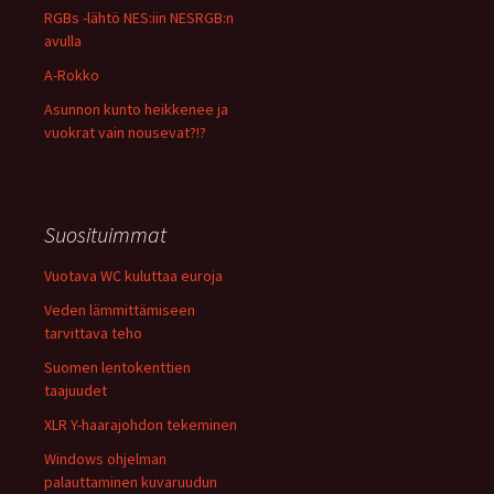
RGBs -lähtö NES:iin NESRGB:n
avulla
A-Rokko
Asunnon kunto heikkenee ja
vuokrat vain nousevat?!?
Suosituimmat
Vuotava WC kuluttaa euroja
Veden lämmittämiseen
tarvittava teho
Suomen lentokenttien
taajuudet
XLR Y-haarajohdon tekeminen
Windows ohjelman
palauttaminen kuvaruudun