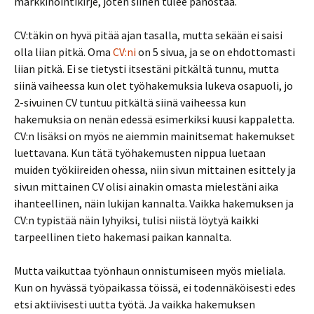
markkinointikirje, joten siihen tulee panostaa.
CV:täkin on hyvä pitää ajan tasalla, mutta sekään ei saisi
olla liian pitkä. Oma
CV:ni
on 5 sivua, ja se on ehdottomasti
liian pitkä. Ei se tietysti itsestäni pitkältä tunnu, mutta
siinä vaiheessa kun olet työhakemuksia lukeva osapuoli, jo
2-sivuinen CV tuntuu pitkältä siinä vaiheessa kun
hakemuksia on nenän edessä esimerkiksi kuusi kappaletta.
CV:n lisäksi on myös ne aiemmin mainitsemat hakemukset
luettavana. Kun tätä työhakemusten nippua luetaan
muiden työkiireiden ohessa, niin sivun mittainen esittely ja
sivun mittainen CV olisi ainakin omasta mielestäni aika
ihanteellinen, näin lukijan kannalta. Vaikka hakemuksen ja
CV:n typistää näin lyhyiksi, tulisi niistä löytyä kaikki
tarpeellinen tieto hakemasi paikan kannalta.
Mutta vaikuttaa työnhaun onnistumiseen myös mieliala.
Kun on hyvässä työpaikassa töissä, ei todennäköisesti edes
etsi aktiivisesti uutta työtä. Ja vaikka hakemuksen