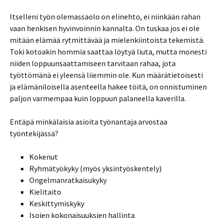
Itselleni työn olemassaolo on elinehto, ei niinkään rahan
vaan henkisen hyvinvoinnin kannalta. On tuskaa jos ei ole
mitään elämää rytmittävää ja mielenkiintoista tekemistä.
Toki kotoakin hommia saattaa löytyä liuta, mutta monesti
niiden loppuunsaattamiseen tarvitaan rahaa, jota
työttömänä ei yleensä liiemmin ole. Kun määrätietoisesti
ja elämäniloisella asenteella hakee töitä, on onnistuminen
paljon varmempaa kuin loppuun palaneella kaverilla.
Entäpä minkälaisia asioita työnantaja arvostaa
työntekijässä?
Kokenut
Ryhmätyökyky (myös yksintyöskentely)
Ongelmanratkaisukyky
Kielitaito
Keskittymiskyky
Isojen kokonaisuuksien hallinta