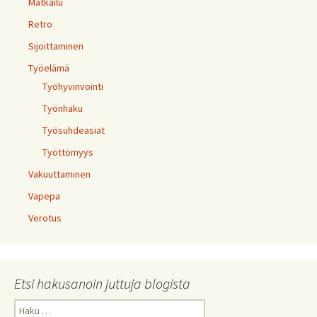
Matkailu
Retro
Sijoittaminen
Työelämä
Työhyvinvointi
Työnhaku
Työsuhdeasiat
Työttömyys
Vakuuttaminen
Vapepa
Verotus
Etsi hakusanoin juttuja blogista
Haku: