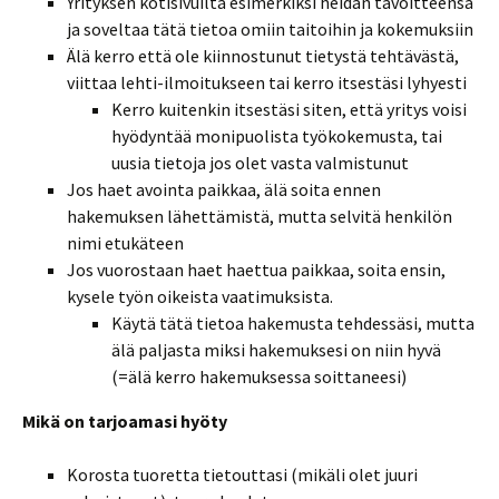
Yrityksen kotisivuilta esimerkiksi heidän tavoitteensa
ja soveltaa tätä tietoa omiin taitoihin ja kokemuksiin
Älä kerro että ole kiinnostunut tietystä tehtävästä,
viittaa lehti-ilmoitukseen tai kerro itsestäsi lyhyesti
Kerro kuitenkin itsestäsi siten, että yritys voisi
hyödyntää monipuolista työkokemusta, tai
uusia tietoja jos olet vasta valmistunut
Jos haet avointa paikkaa, älä soita ennen
hakemuksen lähettämistä, mutta selvitä henkilön
nimi etukäteen
Jos vuorostaan haet haettua paikkaa, soita ensin,
kysele työn oikeista vaatimuksista.
Käytä tätä tietoa hakemusta tehdessäsi, mutta
älä paljasta miksi hakemuksesi on niin hyvä
(=älä kerro hakemuksessa soittaneesi)
Mikä on tarjoamasi hyöty
Korosta tuoretta tietouttasi (mikäli olet juuri