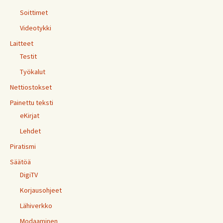
Soittimet
Videotykki
Laitteet
Testit
Työkalut
Nettiostokset
Painettu teksti
eKirjat
Lehdet
Piratismi
Säätöä
DigiTV
Korjausohjeet
Lähiverkko
Modaaminen