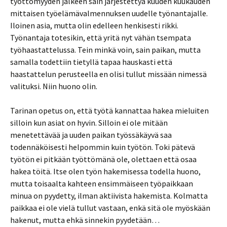
työttömyyden jälkeen sain järjestettyä kuuden kuukauden
mittaisen työelämävalmennuksen uudelle työnantajalle.
Iloinen asia, mutta olin edelleen henkisesti rikki.
Työnantaja totesikin, että yritä nyt vähän tsempata
työhaastattelussa. Tein minkä voin, sain paikan, mutta
samalla todettiin tietyllä tapaa hauskasti että
haastattelun perusteella en olisi tullut missään nimessä
valituksi. Niin huono olin.
Tarinan opetus on, että työtä kannattaa hakea mieluiten
silloin kun asiat on hyvin. Silloin ei ole mitään
menetettävää ja uuden paikan työssäkäyvä saa
todennäköisesti helpommin kuin työtön. Toki pätevä
työtön ei pitkään työttömänä ole, olettaen että osaa
hakea töitä. Itse olen työn hakemisessa todella huono,
mutta toisaalta kahteen ensimmäiseen työpaikkaan
minua on pyydetty, ilman aktiivista hakemista. Kolmatta
paikkaa ei ole vielä tullut vastaan, enkä sitä ole myöskään
hakenut, mutta ehkä sinnekin pyydetään…