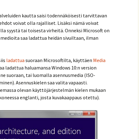
lveluiden kautta saisi todennäköisesti tarvittavan
dot voivat olla rajalliset. Lisäksi nämä voivat
olla syystä tai toisesta virheitä. Onneksi Microsoft on
medioita saa ladattua heidän sivuiltaan, ilman
iis
ladattua
suoraan Microsoftilta, käyttäen
Media
a saa ladattua haluamansa Windows 10:n version
kone suoraan, tai luomalla asennusmedia (ISO-
nen). Asennuskielen saa valita vapaasti.
lemassa olevan käyttöjärjestelmän kielen mukaan
oneessa englanti, josta kuvakaappaus otettu).