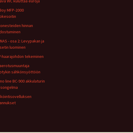
ava WC kuluttaa euroja
Boy MFP-2000
okesoitin
tonesteiden hinnan
dostuminen
NAS - osa 2: Levypakan ja
setin luominen
Y-haarajohdon tekeminen
aerotusmuuntaja
otykin sähkönsyöttöön
no line BC-900 akkulaturin
usongelma
köintisovelluksen
annukset