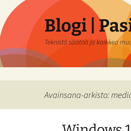
Siirry
sisältöön
Blogi | Pa
Teknistä säätöä ja kaikkea mu
Avainsana-arkisto: media
Windows 1