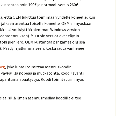
kustantaa noin 190€ ja normaali versio 260€.
nä, että OEM lukittuu toimimaan yhdelle koneelle, kun
 jälkeen asentaa toiselle koneelle. OEM ei myöskään
eikä sitä voi käyttää aiemman Windows version
leenasennuksen). Muutoin versiot ovat täysin
 toki pieni ero, OEM kustantaa psngames.org:ssa
€. Päädyin jälkimmäiseen, koska rauta vanhenee
org
, joka lupasi toimittaa asennuskoodin
PayPalilla nopeaa ja mutkatonta, koodi lävähti
apahtuman päätyttyä. Koodi toimitettiin myös
olet, sillä ilman asennusmediaa koodilla ei tee