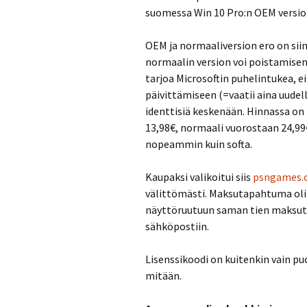
suomessa Win 10 Pro:n OEM versio 
OEM ja normaaliversion ero on sii
normaalin version voi poistamisen
tarjoa Microsoftin puhelintukea, 
päivittämiseen (=vaatii aina uudel
identtisiä keskenään. Hinnassa on
13,98€, normaali vuorostaan 24,99
nopeammin kuin softa.
Kaupaksi valikoitui siis
psngames.
välittömästi. Maksutapahtuma oli 
näyttöruutuun saman tien maksut
sähköpostiin.
Lisenssikoodi on kuitenkin vain pu
mitään.