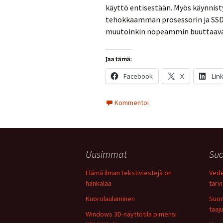
käyttö entisestään. Myös käynnis
tehokkaamman prosessorin ja SSD 
muutoinkin nopeammin buuttaava
Jaa tämä:
Facebook
X
Lin
Kommentoi
Uusimmat
Suo
Elämä ilman tekstiviestejä on
Vede
hankalaa
tarv
Kuorolaulaminen
Suom
taaj
Windows 3D-näyttötila pimensi