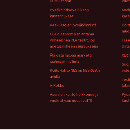
HDMI-lähdön
Vuot
Pysäköintisovelluksen
Mad
kustannukset
kara
Keskustojen pysäköinnistä
Polt
muo
C64 diagnostiikan antama
virheellinen PLA testitulos
Free
asetusvirheen seurauksena
data
Älä osta halpaa marketti
XLR 
jauhesammutinta
Suoj
RGBs -lähtö NES:iin NESRGB:n
vide
avulla
Tech
A-Rokko
lata
Asunnon kunto heikkenee ja
Pysä
vuokrat vain nousevat?!?
kust