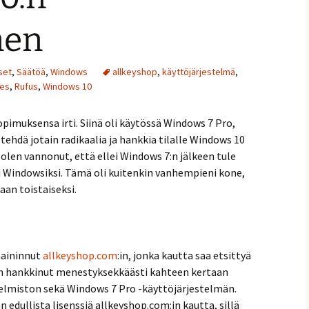
nen
set
,
Säätöä
,
Windows
allkeyshop
,
käyttöjärjestelmä
,
es
,
Rufus
,
Windows 10
imuksensa irti. Siinä oli käytössä Windows 7 Pro,
ehdä jotain radikaalia ja hankkia tilalle Windows 10
 olen vannonut, että ellei Windows 7:n jälkeen tule
si Windowsiksi. Tämä oli kuitenkin vanhempieni kone,
aan toistaiseksi.
aininnut
allkeyshop.com
:in, jonka kautta saa etsittyä
olen hankkinut menestyksekkäästi kahteen kertaan
jelmiston sekä Windows 7 Pro -käyttöjärjestelmän.
edullista lisenssiä allkeyshop.com:in kautta, sillä