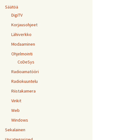
Säätöä
DigiTV
Korjausohjeet
Lähiverkko
Modaaminen
Ohjelmointi
CoDeSys
Radioamatööri
Radiokuuntelu
Riistakamera
Vinkit
Web
Windows
Sekalainen
Uncategorized