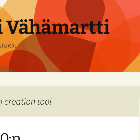
si Vähämartti
utakin
 creation tool
0:n