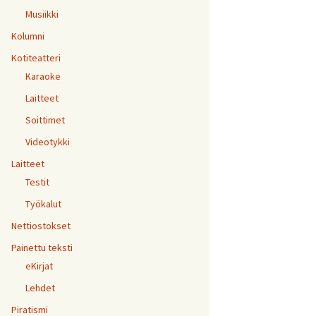
Musiikki
Kolumni
Kotiteatteri
Karaoke
Laitteet
Soittimet
Videotykki
Laitteet
Testit
Työkalut
Nettiostokset
Painettu teksti
eKirjat
Lehdet
Piratismi