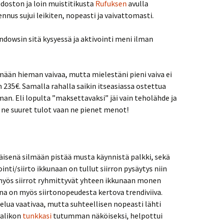
edoston ja loin muistitikusta
Rufuksen
avulla
nus sujui leikiten, nopeasti ja vaivattomasti.
dowsin sitä kysyessä ja aktivointi meni ilman
mään hieman vaivaa, mutta mielestäni pieni vaiva ei
n 235€. Samalla rahalla saikin itseasiassa ostettua
n. Eli lopulta ”maksettavaksi” jäi vain teholähde ja
i ne suuret tulot vaan ne pienet menot!
isenä silmään pistää musta käynnistä palkki, sekä
nti/siirto ikkunaan on tullut siirron pysäytys niin
yt myös siirrot ryhmittyvät yhteen ikkunaan monen
ana on myös siirtonopeudesta kertova trendiviiva.
lua vaativaa, mutta suhteellisen nopeasti lähti
valikon
tunkkasi
tutumman näköiseksi, helpottui