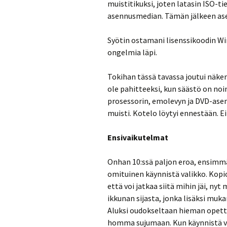
muistitikuksi, joten latasin ISO-ti
asennusmedian. Tämän jälkeen asen
Syötin ostamani lisenssikoodin Win
ongelmia läpi.
Tokihan tässä tavassa joutui näke
ole pahitteeksi, kun säästö on noi
prosessorin, emolevyn ja DVD-asema
muisti. Kotelo löytyi ennestään. E
Ensivaikutelmat
Onhan 10:ssä paljon eroa, ensimmä
omituinen käynnistä valikko. Kopioi
että voi jatkaa siitä mihin jäi, n
ikkunan sijasta, jonka lisäksi muk
Aluksi oudokseltaan hieman opette
homma sujumaan. Kun käynnistä 