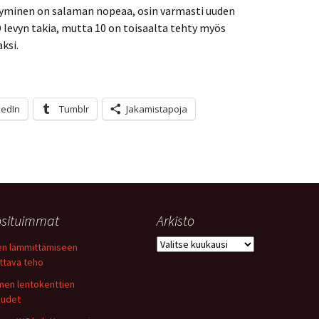
tyminen on salaman nopeaa, osin varmasti uuden
levyn takia, mutta 10 on toisaalta tehty myös
ksi.
kedIn
Tumblr
Jakamistapoja
situimmat
Arkisto
Arkisto
n lämmittämiseen
ittava teho
en lentokenttien
uudet