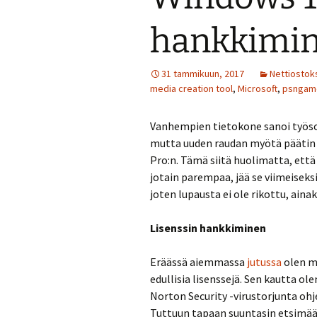
hankkimi
31 tammikuun, 2017
Nettiostok
media creation tool
,
Microsoft
,
psngam
Vanhempien tietokone sanoi työsop
mutta uuden raudan myötä päätin t
Pro:n. Tämä siitä huolimatta, että
jotain parempaa, jää se viimeisek
joten lupausta ei ole rikottu, ainak
Lisenssin hankkiminen
Eräässä aiemmassa
jutussa
olen m
edullisia lisenssejä. Sen kautta 
Norton Security -virustorjunta oh
Tuttuun tapaan suuntasin etsimään 