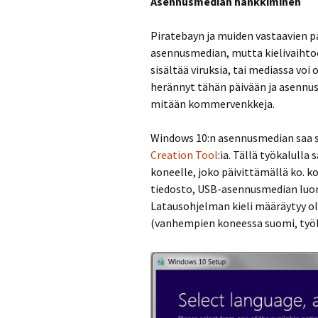
Asennusmedian hankkiminen
Piratebayn ja muiden vastaavien pa
asennusmedian, mutta kielivaihtoeh
sisältää viruksia, tai mediassa voi 
herännyt tähän päivään ja asennus
mitään kommervenkkeja.
Windows 10:n asennusmedian saa s
Creation Tool
:ia. Tällä työkalull
koneelle, joko päivittämällä ko. 
tiedosto, USB-asennusmedian luomi
Latausohjelman kieli määräytyy o
(vanhempien koneessa suomi, työk