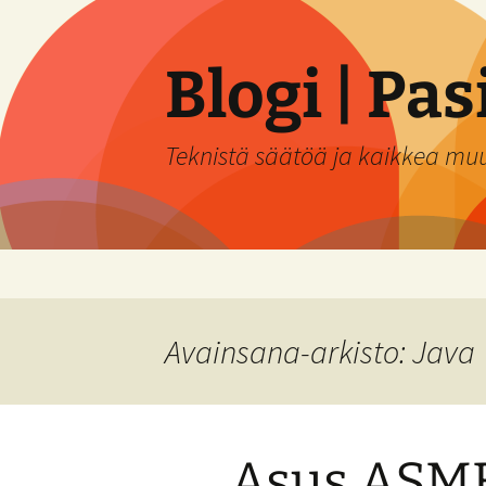
Siirry
sisältöön
Blogi | Pa
Teknistä säätöä ja kaikkea mu
Avainsana-arkisto: Java
Asus ASM