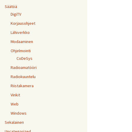
Säätöä
DigiTV
Korjausohjeet
Lähiverkko
Modaaminen
Ohjelmointi
CoDeSys
Radioamatööri
Radiokuuntelu
Riistakamera
Vinkit
Web
Windows
Sekalainen
Uncategorized