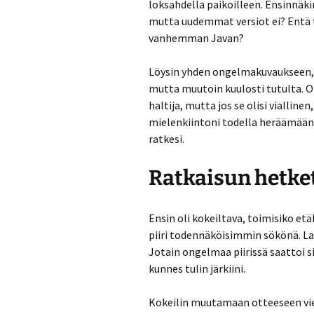
loksahdella paikoilleen. Ensinnäkin
mutta uudemmat versiot ei? Entä to
vanhemman Javan?
Löysin yhden ongelmakuvaukseen, j
mutta muutoin kuulosti tutulta. On
haltija, mutta jos se olisi viallin
mielenkiintoni todella heräämään,
ratkesi.
Ratkaisun hetke
Ensin oli kokeiltava, toimisiko etä
piiri todennäköisimmin sökönä. Lat
Jotain ongelmaa piirissä saattoi sil
kunnes tulin järkiini.
Kokeilin muutamaan otteeseen vielä