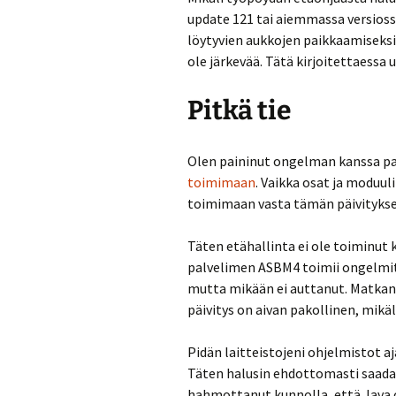
update 121 tai aiemmassa versiossa.
löytyvien aukkojen paikkaamiseksi
ole järkevää. Tätä kirjoitettaessa 
Pitkä tie
Olen paininut ongelman kanssa pari
toimimaan
. Vaikka osat ja moduul
toimimaan vasta tämän päivitykse
Täten etähallinta ei ole toiminut
palvelimen ASBM4 toimii ongelmitta
mutta mikään ei auttanut. Matkan v
päivitys on aivan pakollinen, mikä
Pidän laitteistojeni ohjelmistot aj
Täten halusin ehdottomasti saada p
hahmottanut kunnolla, että Java o