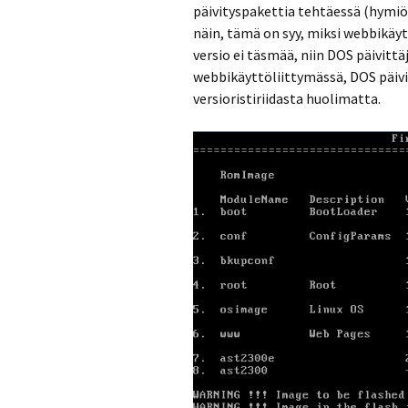
päivityspakettia tehtäessä (hymiöt
näin, tämä on syy, miksi webbikäyt
versio ei täsmää, niin DOS päivittäj
webbikäyttöliittymässä, DOS päivi
versioristiriidasta huolimatta.