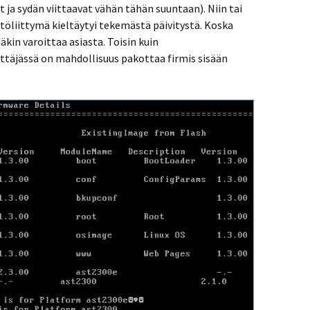
 ja sydän viittaavat vähän tähän suuntaan). Niin tai
töliittymä kieltäytyi tekemästä päivitystä. Koska
äkin varoittaa asiasta. Toisin kuin
ttäjässä on mahdollisuus pakottaa firmis sisään