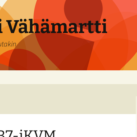
si Vähämartti
utakin
B7-iKVM