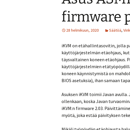
firmware 
28 helmikuun, 2020
Säätöä
,
Vink
iKVM on etähallintasovitin, jolla p
käyttöjärjestelmän etäohjaus, ku
täysvaltainen koneen etäohjaus. P
käyttöjärjestelmien etätyöpöydill
koneen käynnistymistä on mahdolli
BIOS asetuksia), ihan samaan tapa
Asuksen iKVM toimii Javan avulla. 
ollenkaan, koska Javan turvaomina
iKVM:n firmware 2.03. Päivittäminen
myötä, joka estää päivityksen teke
Mikäli työpöydän etäohjausta halus