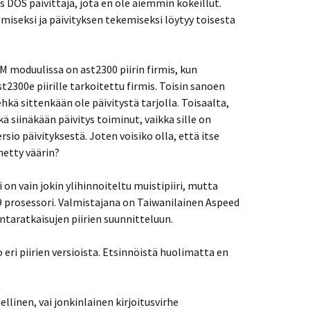
 DOS päivittäjä, jota en ole aiemmin kokeillut.
iseksi ja päivityksen tekemiseksi löytyy toisesta
M moduulissa on ast2300 piirin firmis, kun
t2300e piirille tarkoitettu firmis. Toisin sanoen
 ehkä sittenkään ole päivitystä tarjolla. Toisaalta,
ikä siinäkään päivitys toiminut, vaikka sille on
sio päivityksestä. Joten voisiko olla, että itse
netty väärin?
i on vain jokin ylihinnoiteltu muistipiiri, mutta
9 prosessori. Valmistajana on Taiwanilainen Aspeed
intaratkaisujen piirien suunnitteluun.
o eri piirien versioista. Etsinnöistä huolimatta en
llinen, vai jonkinlainen kirjoitusvirhe