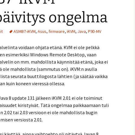
päivitys ongelma
it
ASMB7-iKVM
,
Asus
,
firmware
,
iKVM
,
Java
,
P9D-MV
alvelinta voidaan ohjata etänä. KVM ei ole pelkkä
ten esimerkiksi Windows Remote Desktop, vaan
alvelin on mm. mahdollista käynnistää etänä, joka ei
ä ole mahdollista (sammutus on). iKVM:n avulla
sta seurata buuttilogosta lähtien (ja säätää vaikka
an kuin koneen vieressä ollessa.
Java 8 update 131 jälkeen iKVM 2.01 ei ole toiminut
isuudet kiristyivät. Tätä ongelmaa paikkaamaan tuli
 2.02 tai 2.03 versioon ei ole mahdollista bugin
misen versiosta 2.01.
i käyttää, ainoa vaihtoehto oli pitäytyä Javan 8