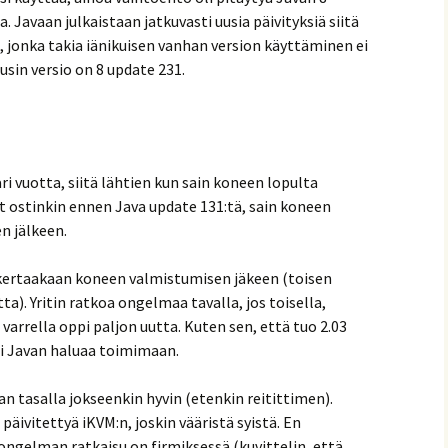
 Javaan julkaistaan jatkuvasti uusia päivityksiä siitä
, jonka takia iänikuisen vanhan version käyttäminen ei
uusin versio on 8 update 231.
 vuotta, siitä lähtien kun sain koneen lopulta
it ostinkin ennen Java update 131:tä, sain koneen
n jälkeen.
 kertaakaan koneen valmistumisen jäkeen (toisen
). Yritin ratkoa ongelmaa tavalla, jos toisella,
arrella oppi paljon uutta. Kuten sen, että tuo 2.03
li Javan haluaa toimimaan.
an tasalla jokseenkin hyvin (etenkin reitittimen).
äivitettyä iKVM:n, joskin vääristä syistä. En
ngelman ratkaisu on firmiksessä (kuvittelin, että