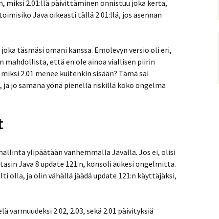
, miksi 2.01:llä päivittäminen onnistuu joka kerta,
imisiko Java oikeasti tällä 2.01:llä, jos asennan
oka täsmäsi omani kanssa. Emolevyn versio oli eri,
 mahdollista, että en ole ainoa viallisen piirin
en, miksi 2.01 menee kuitenkin sisään? Tämä sai
 ja jo samana yönä pienellä riskillä koko ongelma
t
hallinta ylipäätään vanhemmalla Javalla. Jos ei, olisi
asin Java 8 update 121:n, konsoli aukesi ongelmitta.
ti olla, ja olin vähällä jäädä update 121:n käyttäjäksi,
 varmuudeksi 2.02, 2.03, sekä 2.01 päivityksiä