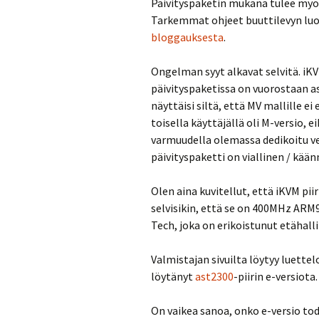
Päivityspaketin mukana tulee myös
Tarkemmat ohjeet buuttilevyn luom
bloggauksesta
.
Ongelman syyt alkavat selvitä. iKV
päivityspaketissa on vuorostaan as
näyttäisi siltä, että MV mallille ei
toisella käyttäjällä oli M-versio, e
varmuudella olemassa dedikoitu ver
päivityspaketti on viallinen / kään
Olen aina kuvitellut, että iKVM piir
selvisikin, että se on 400MHz ARM
Tech, joka on erikoistunut etähall
Valmistajan sivuilta löytyy luettel
löytänyt
ast2300
-piirin e-versiota.
On vaikea sanoa, onko e-versio tode