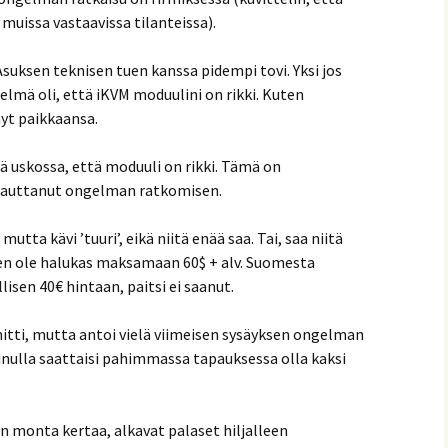
muissa vastaavissa tilanteissa).
suksen teknisen tuen kanssa pidempi tovi. Yksi jos
telmä oli, että iKVM moduulini on rikki. Kuten
yt paikkaansa.
nä uskossa, että moduuli on rikki. Tämä on
isauttanut ongelman ratkomisen.
utta kävi ’tuuri’, eikä niitä enää saa. Tai, saa niitä
 en ole halukas maksamaan 60$ + alv. Suomesta
lisen 40€ hintaan, paitsi ei saanut.
itti, mutta antoi vielä viimeisen sysäyksen ongelman
minulla saattaisi pahimmassa tapauksessa olla kaksi
vän monta kertaa, alkavat palaset hiljalleen