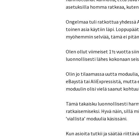
asetuksilla homma ratkeaa, kuten 
Ongelmaa tuli ratkottua yhdessä A
toinen asia käytiin läpi. Loppupää
myöhemmin selviää, tämä ei pitän
Olen ollut viimeiset 1½ vuotta sii
luonnollisesti lähes kokonaan se
Olin jo tilaamassa uutta moduulia, m
eBaystä tai AliExpressistä, mutta
moduulin olisi vielä saanut kohtuul
Tämä takaisku luonnollisesti harm
ratkaisemiseksi. Hyvä näin, sillä 
’viallista’ moduulia käsissäni.
Kun asioita tutkii ja säätää riittä