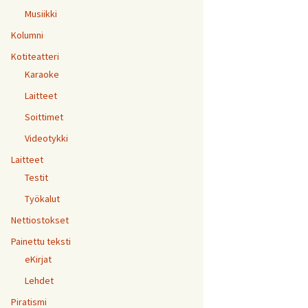
Musiikki
Kolumni
Kotiteatteri
Karaoke
Laitteet
Soittimet
Videotykki
Laitteet
Testit
Työkalut
Nettiostokset
Painettu teksti
eKirjat
Lehdet
Piratismi