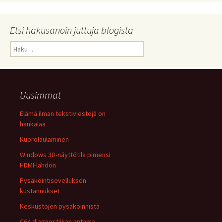
Etsi hakusanoin juttuja blogista
Haku:
Uusimmat
Elämä ilman tekstiviestejä on
hankalaa
Kuorolaulaminen
Windows 3D-näyttötila pimensi
HDMI-lähdön
Pysäköintisovelluksen
kustannukset
Keskustojen pysäköinnistä
C64 diagnostiikan antama