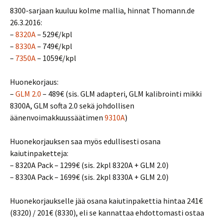
8300-sarjaan kuuluu kolme mallia, hinnat Thomann.de
26.3.2016:
–
8320A
– 529€/kpl
–
8330A
– 749€/kpl
–
7350A
– 1059€/kpl
Huonekorjaus:
–
GLM 2.0
– 489€ (sis. GLM adapteri, GLM kalibrointi mikki
8300A, GLM softa 2.0 sekä johdollisen
äänenvoimakkuussäätimen
9310A
)
Huonekorjauksen saa myös edullisesti osana
kaiutinpaketteja:
– 8320A Pack – 1299€ (sis. 2kpl 8320A + GLM 2.0)
– 8330A Pack – 1699€ (sis. 2kpl 8330A + GLM 2.0)
Huonekorjaukselle jää osana kaiutinpakettia hintaa 241€
(8320) / 201€ (8330), eli se kannattaa ehdottomasti ostaa