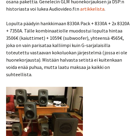
osana pakettia. Genelecin GLM huonekorjauksen ja DSP:n
historiasta voi lukea Audiovideo.fi:n
artikkelista
.
Lopulta päädyin hankkimaan 8330A Pack + 8330A + 2x 8320A
+ 7350A. Tälle kombinaatiolle muodostui lopulta hintaa
3506€ (kaiuttimet) + 1059€ (subwoofer), yhteensä 4565€,
joka on vain parisataa kalliimpi kuin G-sarjalaisilla
toteutettu vastaavan kokoluokan järjestelmä (jossa ei ole
huonekorjausta). Mistään halvasta setistä ei kuitenkaan
voida enää puhua, mutta laatu maksaa ja kaikki on
suhteellista.