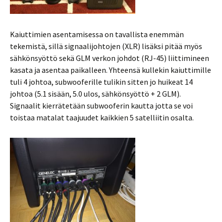
Kaiuttimien asentamisessa on tavallista enemmän
tekemistä, sillä signaalijohtojen (XLR) lisäksi pitää myös
sähkönsyöttö sekä GLM verkon johdot (RJ-45) liittimineen
kasata ja asentaa paikalleen. Yhteensä kullekin kaiuttimille
tuli 4 johtoa, subwooferille tulikin sitten jo huikeat 14
johtoa (5.1 sisään, 5.0 ulos, sähkönsyöttö + 2 GLM).
Signaalit kierrätetään subwooferin kautta jotta se voi
toistaa matalat taajuudet kaikkien 5 satelliitin osalta.