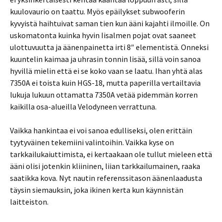
kuulovaurio on taattu. Myös epäilykset subwooferin
kyvyistä haihtuivat saman tien kun ääni kajahti ilmoille. On
uskomatonta kuinka hyvin Iisalmen pojat ovat saaneet
ulottuvuutta ja äänenpainetta irti 8″ elementistä. Onneksi
kuuntelin kaimaa ja uhrasin tonnin lisää, sillä voin sanoa
hyvillä mielin että ei se koko vaan se laatu. Ihan yhtä alas
7350A ei toista kuin HGS-18, mutta paperilla vertailtavia
lukuja lukuun ottamatta 7350A vetää pidemmän korren
kaikilla osa-alueilla Velodyneen verrattuna.
Vaikka hankintaa ei voi sanoa edulliseksi, olen erittäin
tyytyväinen tekemiini valintoihin. Vaikka kyse on
tarkkailukaiuttimista, ei kertaakaan ole tullut mieleen että
ääni olisi jotenkin kliininen, liian tarkkailumainen, raaka
saatikka kova. Nyt nautin referenssitason äänenlaadusta
täysin siemauksin, joka ikinen kerta kun käynnistän
laitteiston.