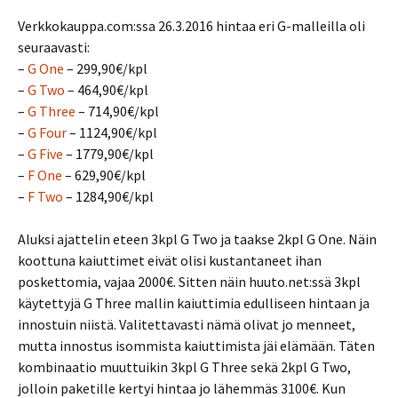
Verkkokauppa.com:ssa 26.3.2016 hintaa eri G-malleilla oli
seuraavasti:
–
G One
– 299,90€/kpl
–
G Two
– 464,90€/kpl
–
G Three
– 714,90€/kpl
–
G Four
– 1124,90€/kpl
–
G Five
– 1779,90€/kpl
–
F One
– 629,90€/kpl
–
F Two
– 1284,90€/kpl
Aluksi ajattelin eteen 3kpl G Two ja taakse 2kpl G One. Näin
koottuna kaiuttimet eivät olisi kustantaneet ihan
poskettomia, vajaa 2000€. Sitten näin huuto.net:ssä 3kpl
käytettyjä G Three mallin kaiuttimia edulliseen hintaan ja
innostuin niistä. Valitettavasti nämä olivat jo menneet,
mutta innostus isommista kaiuttimista jäi elämään. Täten
kombinaatio muuttuikin 3kpl G Three sekä 2kpl G Two,
jolloin paketille kertyi hintaa jo lähemmäs 3100€. Kun