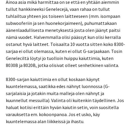
Ainoa asia mikä harmittaa on se että en yhtään aiemmin
tullut hankkineeksi Genelecejä, vaan rahaa on tullut
tuhlailtua yhteen jos toiseen laitteeseen (mm. isompaan
subwooferiin ja sen huonekorjaimeen), puhumattakaan
äänenlaadullisesta menetyksestä josta olen jäänyt paitsi
nämä vuodet. Halvemmalla olisi päässyt kun olisi kerralla
ostanut hyvä laitteet. Toisaalta 10 vuotta sitten koko 8300-
sarjaa ei ollut olemassa, kuten ei ollut G-sarjaakaan. Tosin
Geneleciltä löytyi jo tuolloin huippu kaiuttimia, kuten
8030B ja 8020B, jotka olisivat olleet senhetkinen valinta.
8300-sarjan kaiuttimia en ollut koskaan käynyt
kuuntelemassa, saatikka edes nähnyt luonnossa (G-
sarjalaisia ja jotakin muita malleja olen nähnyt ja
kuunnellut messuilla). Valinta oli kuitenkin täydellinen. Jos
haluat kotiisi erittäin hyvän kaiutin setin, voin suositella
varauksetta em. kokoonpanoa. Jos et usko, käy
kuuntelemassa alan liikkeissä ja ihastu.