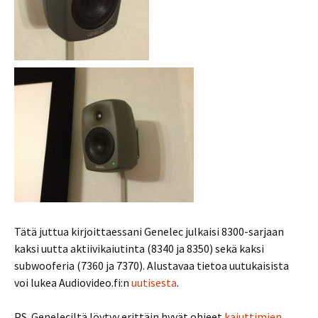
Tätä juttua kirjoittaessani Genelec julkaisi 8300-sarjaan
kaksi uutta aktiivikaiutinta (8340 ja 8350) sekä kaksi
subwooferia (7360 ja 7370). Alustavaa tietoa uutukaisista
voi lukea Audiovideo.fi:n
uutisesta
.
PS. Geneleciltä löytyy erittäin hyvät ohjeet
kaiuttimien