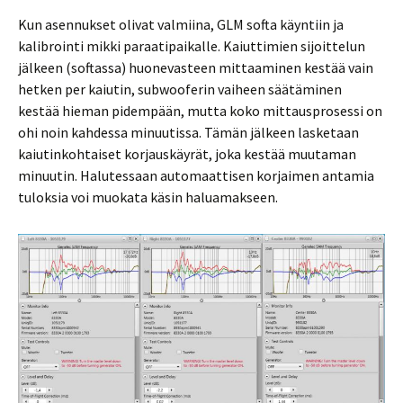
Kun asennukset olivat valmiina, GLM softa käyntiin ja
kalibrointi mikki paraatipaikalle. Kaiuttimien sijoittelun
jälkeen (softassa) huonevasteen mittaaminen kestää vain
hetken per kaiutin, subwooferin vaiheen säätäminen
kestää hieman pidempään, mutta koko mittausprosessi on
ohi noin kahdessa minuutissa. Tämän jälkeen lasketaan
kaiutinkohtaiset korjauskäyrät, joka kestää muutaman
minuutin. Halutessaan automaattisen korjaimen antamia
tuloksia voi muokata käsin haluamakseen.