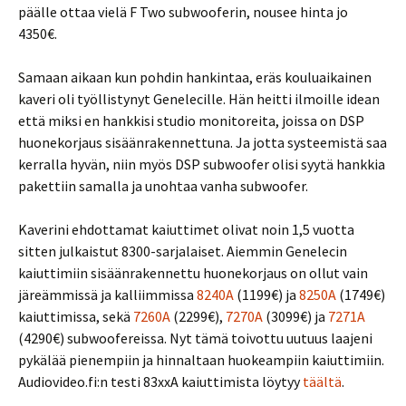
päälle ottaa vielä F Two subwooferin, nousee hinta jo
4350€.
Samaan aikaan kun pohdin hankintaa, eräs kouluaikainen
kaveri oli työllistynyt Genelecille. Hän heitti ilmoille idean
että miksi en hankkisi studio monitoreita, joissa on DSP
huonekorjaus sisäänrakennettuna. Ja jotta systeemistä saa
kerralla hyvän, niin myös DSP subwoofer olisi syytä hankkia
pakettiin samalla ja unohtaa vanha subwoofer.
Kaverini ehdottamat kaiuttimet olivat noin 1,5 vuotta
sitten julkaistut 8300-sarjalaiset. Aiemmin Genelecin
kaiuttimiin sisäänrakennettu huonekorjaus on ollut vain
järeämmissä ja kalliimmissa
8240A
(1199€) ja
8250A
(1749€)
kaiuttimissa, sekä
7260A
(2299€),
7270A
(3099€) ja
7271A
(4290€) subwoofereissa. Nyt tämä toivottu uutuus laajeni
pykälää pienempiin ja hinnaltaan huokeampiin kaiuttimiin.
Audiovideo.fi:n testi 83xxA kaiuttimista löytyy
täältä
.