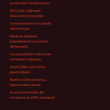
Vuotava WC kuluttaa euroja
AEG Santo -jääkaapin
diskovalon korjausohje
Työvoimatoimisto ei palvele
tarkoitustaan
Windows ohjelman
palauttaminen kuvaruudun
ulkopuolelta
Työsuojelulakien rikkomisen
sietämätön helppous
United Office UAV 250 A1
paperisilppuri
Naarmu näytön pinnassa,
hammastahna auttaa
Scout Guard MG582-8M
riistakameran GPRS asetukset