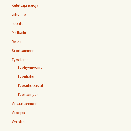
Kuluttajansuoja
Liikenne
Luonto
Matkailu
Retro
Sijoittaminen
Työelämä
Työhyvinvointi
Työnhaku
Työsuhdeasiat
Työttömyys
Vakuuttaminen
Vapepa
Verotus