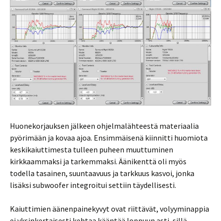
Huonekorjauksen jälkeen ohjelmalähteestä materiaalia
pyörimään ja kovaa ajoa. Ensimmäisenä kiinnitti huomiota
keskikaiuttimesta tulleen puheen muuttuminen
kirkkaammaksi ja tarkemmaksi. Äänikenttä oli myös
todella tasainen, suuntaavuus ja tarkkuus kasvoi, jonka
lisäksi subwoofer integroitui settiin täydellisesti.
Kaiuttimien äänenpainekyvyt ovat riittävät, volyyminappia
ei yksinkertaisesti kehtaa kääntää loppuun asti, sillä