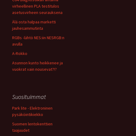
virheellinen PLA testitulos
asetusvirheen seurauksena
Älä osta halpaa marketti
jauhesammutinta
RGBs -lähtö NES:iin NESRGB:n
avulla
A-Rokko
Asunnon kunto heikkenee ja
vuokrat vain nousevat?!?
Suosituimmat
Park lite - Elektroninen
pysäköintikiekko
Suomen lentokenttien
taajuudet