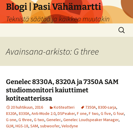
Siirry
Blogi | Pasi Vähämartti
sisältöön
Teknistä säätöä ja kaikkea muutakin
Haku:
Avainsana-arkisto: G three
Genelec 8330A, 8320A ja 7350A SAM
studiomonitori kaiuttimet
kotiteatterissa
20 huhtikuun, 2016
Kotiteatteri
7350A
,
8300-sarja
,
8320A
,
8330A
,
Anti-Mode 2.0
,
DSPeaker
,
F one
,
F two
,
G five
,
G four
,
G one
,
G three
,
G two
,
Genelec
,
Genelec Loudspeaker Manager
,
GLM
,
HGS-18
,
SAM
,
subwoofer
,
Velodyne