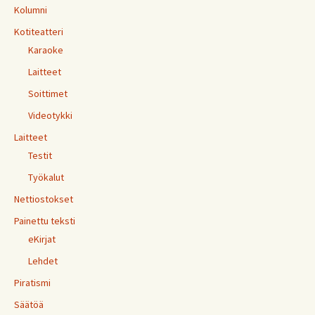
Kolumni
Kotiteatteri
Karaoke
Laitteet
Soittimet
Videotykki
Laitteet
Testit
Työkalut
Nettiostokset
Painettu teksti
eKirjat
Lehdet
Piratismi
Säätöä