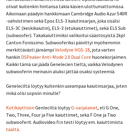
olivat kuitenkin hintansa takia käsien ulottumattomissa.
Aikoinaan päädyin hankkimaan Cambridge Audio Azur 540R
-vahvistimen sekä Epos ELS-3 kaiutinsarjan, joka sisälsi
ELS-3C (keskikaiutin), ELS-3 (etukaiuttimet), sekä ELS Sub
(subwoofer). Takakaiuttimiksi valikoitui säästösyistä 2kpl
Canton Fonissimo. Subwooferiksi päivittyi myöhemmin
merkittävästi järeämpi
Velodyne HGS-18
, jota varten
hankin
DSPeaker Anti-Mode 2.0 Dual Core
huonekorjaimen.
Kaikki tämä sai jäädä Genelecien tieltä, vaikka Velodynen
subwooferin meinasin aluksi jättää osaksi systeemiä.
Geneleciltä löytyy kuitenkin useampaa kaiutinsarjaa, joten
mikä olisi sopivin minulle?
Kotikäyttöön
Genleciltä löytyy
G-sarjalaiset
, eli G One,
Two, Three, Four ja Five kaiuttimet, sekä F One ja Two
subwooferit. Audiovideo.fi:n testi löytyy em. kaiuttimista
täältä
.