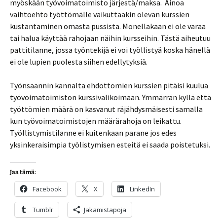
myöskään työvoimatoimisto järjestä/maksa. Ainoa
vaihtoehto työttömälle vaikuttaakin olevan kurssien
kustantaminen omasta pussista. Monellakaan ei ole varaa
tai halua käyttää rahojaan näihin kursseihin. Tästä aiheutuu
pattitilanne, jossa työntekijä ei voi työllistyä koska hänellä
ei ole lupien puolesta siihen edellytyksiä.
Työnsaannin kannalta ehdottomien kurssien pitäisi kuulua
työvoimatoimiston kurssivalikoimaan. Ymmärrän kyllä että
työttömien määrä on kasvanut räjähdysmäisesti samalla
kun työvoimatoimistojen määrärahoja on leikattu.
Työllistymistilanne ei kuitenkaan parane jos edes
yksinkeraisimpia työlistymisen esteitä ei saada poistetuksi.
Jaa tämä:
Facebook
X
LinkedIn
Tumblr
Jakamistapoja