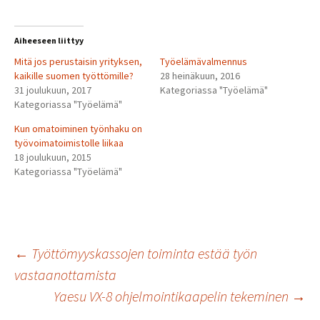
Aiheeseen liittyy
Mitä jos perustaisin yrityksen,
Työelämävalmennus
kaikille suomen työttömille?
28 heinäkuun, 2016
31 joulukuun, 2017
Kategoriassa "Työelämä"
Kategoriassa "Työelämä"
Kun omatoiminen työnhaku on
työvoimatoimistolle liikaa
18 joulukuun, 2015
Kategoriassa "Työelämä"
Artikkelien
←
Työttömyyskassojen toiminta estää työn
vastaanottamista
Yaesu VX-8 ohjelmointikaapelin tekeminen
→
selaus