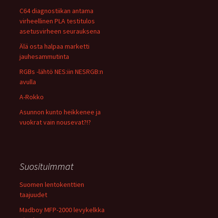
C64 diagnostiikan antama
virheellinen PLA testitulos
asetusvirheen seurauksena
Älä osta halpaa marketti
jauhesammutinta
RGBs -lähtö NES:iin NESRGB:n
avulla
A-Rokko
Asunnon kunto heikkenee ja
vuokrat vain nousevat?!?
Suosituimmat
Suomen lentokenttien
taajuudet
Madboy MFP-2000 levykelkka