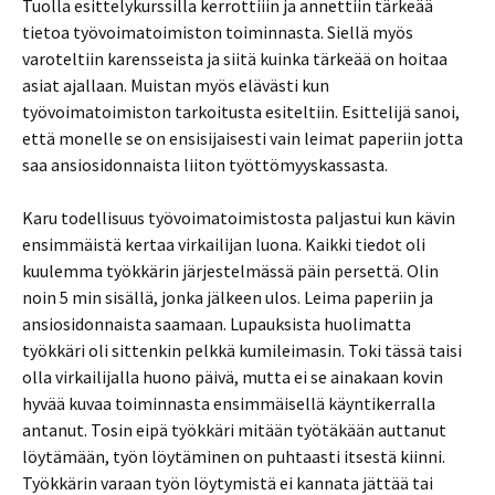
Tuolla esittelykurssilla kerrottiiin ja annettiin tärkeää
tietoa työvoimatoimiston toiminnasta. Siellä myös
varoteltiin karensseista ja siitä kuinka tärkeää on hoitaa
asiat ajallaan. Muistan myös elävästi kun
työvoimatoimiston tarkoitusta esiteltiin. Esittelijä sanoi,
että monelle se on ensisijaisesti vain leimat paperiin jotta
saa ansiosidonnaista liiton työttömyyskassasta.
Karu todellisuus työvoimatoimistosta paljastui kun kävin
ensimmäistä kertaa virkailijan luona. Kaikki tiedot oli
kuulemma työkkärin järjestelmässä päin persettä. Olin
noin 5 min sisällä, jonka jälkeen ulos. Leima paperiin ja
ansiosidonnaista saamaan. Lupauksista huolimatta
työkkäri oli sittenkin pelkkä kumileimasin. Toki tässä taisi
olla virkailijalla huono päivä, mutta ei se ainakaan kovin
hyvää kuvaa toiminnasta ensimmäisellä käyntikerralla
antanut. Tosin eipä työkkäri mitään työtäkään auttanut
löytämään, työn löytäminen on puhtaasti itsestä kiinni.
Työkkärin varaan työn löytymistä ei kannata jättää tai