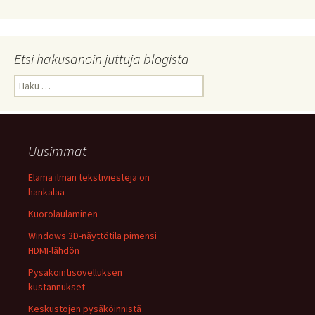
Etsi hakusanoin juttuja blogista
Haku:
Uusimmat
Elämä ilman tekstiviestejä on
hankalaa
Kuorolaulaminen
Windows 3D-näyttötila pimensi
HDMI-lähdön
Pysäköintisovelluksen
kustannukset
Keskustojen pysäköinnistä