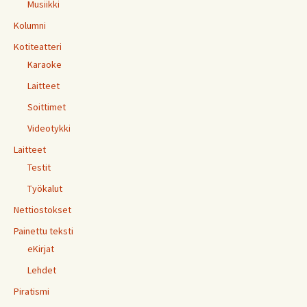
Musiikki
Kolumni
Kotiteatteri
Karaoke
Laitteet
Soittimet
Videotykki
Laitteet
Testit
Työkalut
Nettiostokset
Painettu teksti
eKirjat
Lehdet
Piratismi