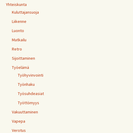
Yhteiskunta
Kuluttajansuoja
Liikenne
Luonto
Matkailu
Retro
Sijoittaminen
Työelämä
Työhyvinvointi
Työnhaku
Työsuhdeasiat
Työttömyys
Vakuuttaminen
Vapepa
Verotus