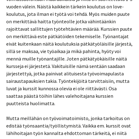
vuoden välein. Näistä kaikkein tärkein koulutus on love-
koulutus, jota ilman ei työtä voi tehdä. Myös muiden puute
on merkittävä haitta työnteolle jotka vähintäänkin
rajoittavat sallittujen työtehtävien määrää. Kurssien puute
on merkittävä este pätkätöiden tekemiselle. Työnantajat
eivät kuitenkaan näitä koulutuksia pätkätyöläisille järjestä,
sillä se maksaa, vie työaikaa ja mikä pahinta, hyöty voi
mennä muille työnantajille. Joten pätkätyökäisille näitä
kursseja ei järjestetä. Vakituisille nämä sentään saadaan
järjestettyä, jotka painivat alituisesta työvoimapulasta
sairaustapauksien takia. Työntekijöitä tarvittaisiin, mutta
luvat ja kurssit kunnossa olevia ei ole riittävästi. Osa
saattaa päästä töihin lähes valehoitajana kurssien
puutteista huolimatta.
Mutta meillähän on työvoimatoimisto, jonka tarkoitus on
edistää työnsaantia/työllistymistä. Vaikka em. kurssit ovat
lähihoitajan työn kannalta ehdottoman tärkeitä, ei niitä