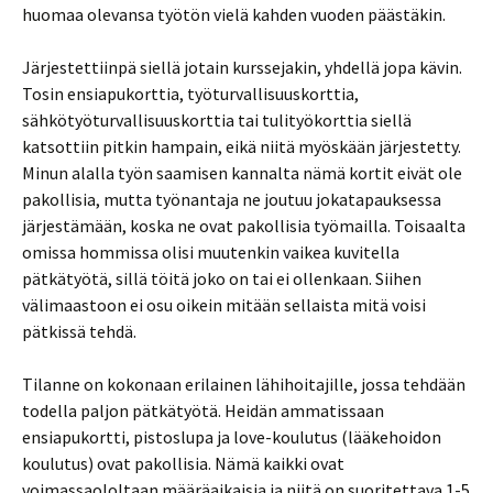
huomaa olevansa työtön vielä kahden vuoden päästäkin.
Järjestettiinpä siellä jotain kurssejakin, yhdellä jopa kävin.
Tosin ensiapukorttia, työturvallisuuskorttia,
sähkötyöturvallisuuskorttia tai tulityökorttia siellä
katsottiin pitkin hampain, eikä niitä myöskään järjestetty.
Minun alalla työn saamisen kannalta nämä kortit eivät ole
pakollisia, mutta työnantaja ne joutuu jokatapauksessa
järjestämään, koska ne ovat pakollisia työmailla. Toisaalta
omissa hommissa olisi muutenkin vaikea kuvitella
pätkätyötä, sillä töitä joko on tai ei ollenkaan. Siihen
välimaastoon ei osu oikein mitään sellaista mitä voisi
pätkissä tehdä.
Tilanne on kokonaan erilainen lähihoitajille, jossa tehdään
todella paljon pätkätyötä. Heidän ammatissaan
ensiapukortti, pistoslupa ja love-koulutus (lääkehoidon
koulutus) ovat pakollisia. Nämä kaikki ovat
voimassaololtaan määräaikaisia ja niitä on suoritettava 1-5