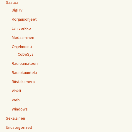
Säätöä
DigiTV
Korjausohjeet
Lähiverkko
Modaaminen
Ohjelmointi
CoDeSys
Radioamatööri
Radiokuuntelu
Riistakamera
Vinkit
Web
Windows
Sekalainen
Uncategorized