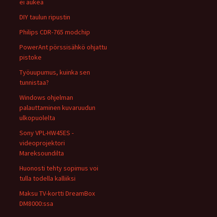
ei aukea
DIY taulun ripustin
Philips CDR-765 modchip
PowerAnt pörssisähkö ohjattu
pistoke
Työuupumus, kuinka sen
tunnistaa?
Windows ohjelman
palauttaminen kuvaruudun
ulkopuolelta
Sony VPL-HW45ES -
videoprojektori
Mareksoundilta
Huonosti tehty sopimus voi
tulla todella kalliiksi
Maksu TV-kortti DreamBox
DM8000:ssa