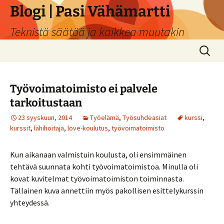
Siirry
Blogi | Pasi Vähämartti
sisältöön
Teknistä säätöä ja kaikkea muutakin
Haku:
Työvoimatoimisto ei palvele
tarkoitustaan
23 syyskuun, 2014
Työelämä
,
Työsuhdeasiat
kurssi
,
kurssit
,
lähihoitaja
,
love-koulutus
,
työvoimatoimisto
Kun aikanaan valmistuin koulusta, oli ensimmäinen
tehtävä suunnata kohti työvoimatoimistoa. Minulla oli
kovat kuvitelmat työvoimatoimiston toiminnasta.
Tällainen kuva annettiin myös pakollisen esittelykurssin
yhteydessä.