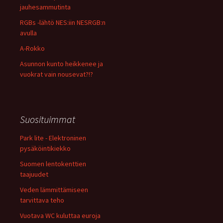
jauhesammutinta
RGBs -lähtö NES:iin NESRGB:n
avulla
A-Rokko
Asunnon kunto heikkenee ja
vuokrat vain nousevat?!?
Suosituimmat
Park lite - Elektroninen
pysäköintikiekko
Suomen lentokenttien
taajuudet
Veden lämmittämiseen
tarvittava teho
Vuotava WC kuluttaa euroja