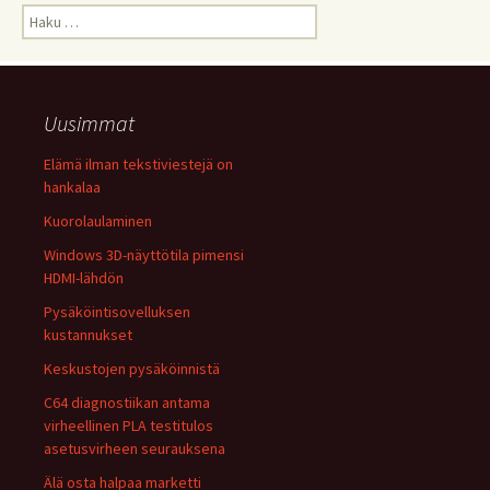
Haku:
Uusimmat
Elämä ilman tekstiviestejä on
hankalaa
Kuorolaulaminen
Windows 3D-näyttötila pimensi
HDMI-lähdön
Pysäköintisovelluksen
kustannukset
Keskustojen pysäköinnistä
C64 diagnostiikan antama
virheellinen PLA testitulos
asetusvirheen seurauksena
Älä osta halpaa marketti