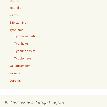
Luonto
Matkailu
Retro
Sijoittaminen
Työelämä
Työhyvinvointi
Työnhaku
Työsuhdeasiat
Työttömyys
Vakuuttaminen
Vapepa
Verotus
Etsi hakusanoin juttuja blogista