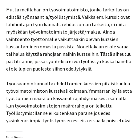
Mutta meillähän on työvoimatoimisto, jonka tarkoitus on
edistää työnsaantia/työllistymistä. Vaikka em. kurssit ovat
lähihoitajan työn kannalta ehdottoman tärkeitä, ei niitä
myöskään työvoimatoimisto järjestä/maksa. Ainoa
vaihtoehto työttömälle vaikuttaakin olevan kurssien
kustantaminen omasta pussista. Monellakaan ei ole varaa
tai halua käyttää rahojaan näihin kursseihin. Tästä aiheutuu
pattitilanne, jossa työntekijä ei voi työllistyä koska hänellä
ei ole lupien puolesta siihen edellytyksiä.
Työnsaannin kannalta ehdottomien kurssien pitäisi kuulua
työvoimatoimiston kurssivalikoimaan. Ymmärrän kyllä että
työttömien määrä on kasvanut räjähdysmäisesti samalla
kun työvoimatoimistojen määrärahoja on leikattu.
Työllistymistilanne ei kuitenkaan parane jos edes
yksinkeraisimpia työlistymisen esteitä ei saada poistetuksi.
Jaa tämä: