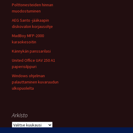
Polttonesteiden hinnan
muodostuminen
AEG Santo -jääkaapin
diskovalon korjausohje
MadBoy MFP-2000
karaokesoitin
Kännykän panssarilasi
United Office UAV 250 A1
paperisilppuri
Windows ohjelman
palauttaminen kuvaruudun
ulkopuolelta
Arkisto
Arkisto