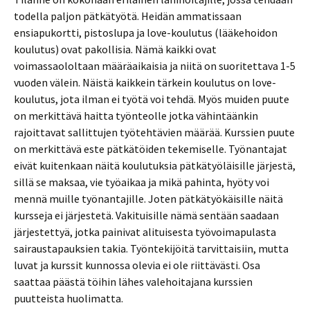
todella paljon pätkätyötä. Heidän ammatissaan
ensiapukortti, pistoslupa ja love-koulutus (lääkehoidon
koulutus) ovat pakollisia. Nämä kaikki ovat
voimassaololtaan määräaikaisia ja niitä on suoritettava 1-5
vuoden välein. Näistä kaikkein tärkein koulutus on love-
koulutus, jota ilman ei työtä voi tehdä. Myös muiden puute
on merkittävä haitta työnteolle jotka vähintäänkin
rajoittavat sallittujen työtehtävien määrää. Kurssien puute
on merkittävä este pätkätöiden tekemiselle. Työnantajat
eivät kuitenkaan näitä koulutuksia pätkätyöläisille järjestä,
sillä se maksaa, vie työaikaa ja mikä pahinta, hyöty voi
mennä muille työnantajille. Joten pätkätyökäisille näitä
kursseja ei järjestetä. Vakituisille nämä sentään saadaan
järjestettyä, jotka painivat alituisesta työvoimapulasta
sairaustapauksien takia. Työntekijöitä tarvittaisiin, mutta
luvat ja kurssit kunnossa olevia ei ole riittävästi. Osa
saattaa päästä töihin lähes valehoitajana kurssien
puutteista huolimatta.