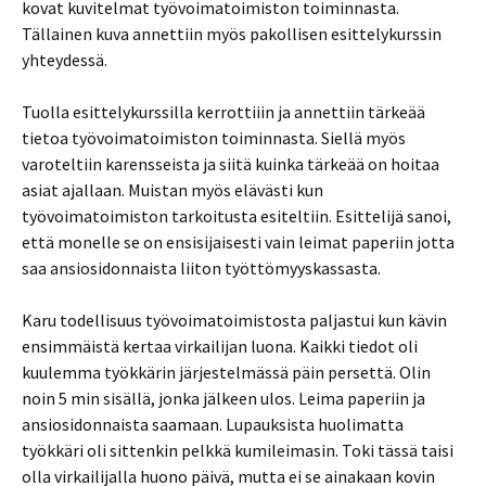
kovat kuvitelmat työvoimatoimiston toiminnasta.
Tällainen kuva annettiin myös pakollisen esittelykurssin
yhteydessä.
Tuolla esittelykurssilla kerrottiiin ja annettiin tärkeää
tietoa työvoimatoimiston toiminnasta. Siellä myös
varoteltiin karensseista ja siitä kuinka tärkeää on hoitaa
asiat ajallaan. Muistan myös elävästi kun
työvoimatoimiston tarkoitusta esiteltiin. Esittelijä sanoi,
että monelle se on ensisijaisesti vain leimat paperiin jotta
saa ansiosidonnaista liiton työttömyyskassasta.
Karu todellisuus työvoimatoimistosta paljastui kun kävin
ensimmäistä kertaa virkailijan luona. Kaikki tiedot oli
kuulemma työkkärin järjestelmässä päin persettä. Olin
noin 5 min sisällä, jonka jälkeen ulos. Leima paperiin ja
ansiosidonnaista saamaan. Lupauksista huolimatta
työkkäri oli sittenkin pelkkä kumileimasin. Toki tässä taisi
olla virkailijalla huono päivä, mutta ei se ainakaan kovin