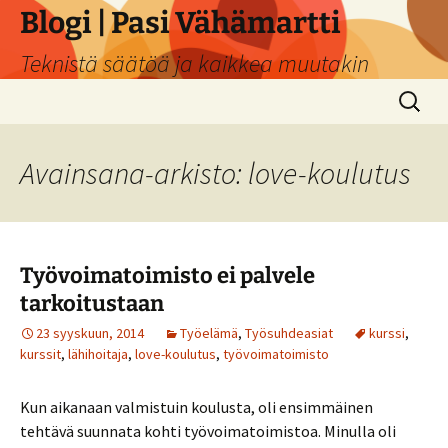
Siirry
Blogi | Pasi Vähämartti
sisältöön
Teknistä säätöä ja kaikkea muutakin
Haku:
Avainsana-arkisto: love-koulutus
Työvoimatoimisto ei palvele
tarkoitustaan
23 syyskuun, 2014
Työelämä
,
Työsuhdeasiat
kurssi
,
kurssit
,
lähihoitaja
,
love-koulutus
,
työvoimatoimisto
Kun aikanaan valmistuin koulusta, oli ensimmäinen
tehtävä suunnata kohti työvoimatoimistoa. Minulla oli