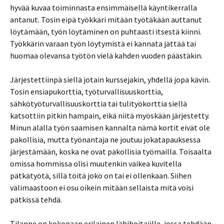
hyvää kuvaa toiminnasta ensimmäisellä käyntikerralla
antanut. Tosin eipä työkkäri mitään työtäkään auttanut
löytämään, työn löytäminen on puhtaasti itsestä kiinni.
Työkkärin varaan työn löytymistä ei kannata jättää tai
huomaa olevansa työtön vielä kahden vuoden päästäkin.
Järjestettiinpä siellä jotain kurssejakin, yhdellä jopa kävin.
Tosin ensiapukorttia, työturvallisuuskorttia,
sähkötyöturvallisuuskorttia tai tulityökorttia siellä
katsottiin pitkin hampain, eikä niitä myöskään järjestetty.
Minun alalla työn saamisen kannalta nämä kortit eivät ole
pakollisia, mutta työnantaja ne joutuu jokatapauksessa
järjestämään, koska ne ovat pakollisia työmailla. Toisaalta
omissa hommissa olisi muutenkin vaikea kuvitella
pätkätyötä, sillä töitä joko on tai ei ollenkaan. Siihen
välimaastoon ei osu oikein mitään sellaista mitä voisi
pätkissä tehdä.
Tilanne on kokonaan erilainen lähihoitajille, jossa tehdään