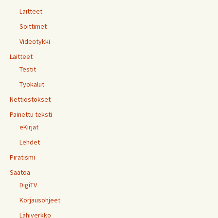
Laitteet
Soittimet
Videotykki
Laitteet
Testit
Työkalut
Nettiostokset
Painettu teksti
eKirjat
Lehdet
Piratismi
Säätöä
DigiTV
Korjausohjeet
Lähiverkko