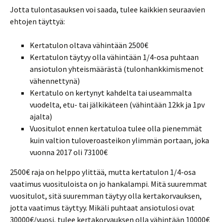
Jotta tulontasauksen voi saada, tulee kaikkien seuraavien
ehtojen täyttyä:
Kertatulon oltava vähintään 2500€
Kertatulon täytyy olla vähintään 1/4-osa puhtaan
ansiotulon yhteismäärästä (tulonhankkimismenot
vähennettynä)
Kertatulo on kertynyt kahdelta tai useammalta
vuodelta, etu- tai jälkikäteen (vähintään 12kk ja 1pv
ajalta)
Vuositulot ennen kertatuloa tulee olla pienemmät
kuin valtion tuloveroasteikon ylimmän portaan, joka
vuonna 2017 oli 73100€
2500€ raja on helppo ylittää, mutta kertatulon 1/4-osa
vaatimus vuosituloista on jo hankalampi. Mitä suuremmat
vuositulot, sitä suuremman täytyy olla kertakorvauksen,
jotta vaatimus täyttyy. Mikäli puhtaat ansiotulosi ovat
30000€/vuosi, tulee kertakorvauksen olla vähintään 10000€