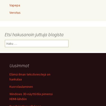
Vapepa
Verotus
Etsi hakusanoin juttuja blogista
Haku:
Uusimmat
Elämä ilman tekstiviestejä on
hankalaa
Kuorolaulaminen
Windows 3D-näyttötila pimensi
HDMI-lähdön