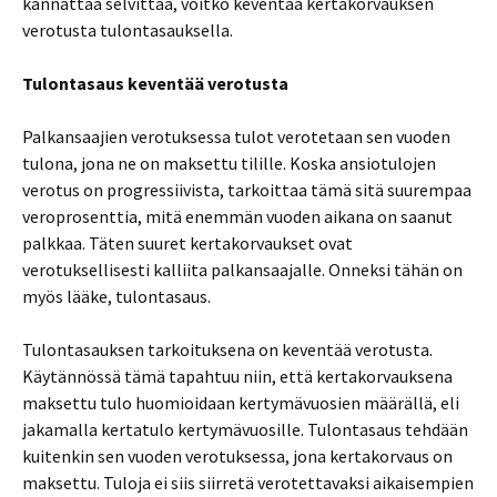
kannattaa selvittää, voitko keventää kertakorvauksen
verotusta tulontasauksella.
Tulontasaus keventää verotusta
Palkansaajien verotuksessa tulot verotetaan sen vuoden
tulona, jona ne on maksettu tilille. Koska ansiotulojen
verotus on progressiivista, tarkoittaa tämä sitä suurempaa
veroprosenttia, mitä enemmän vuoden aikana on saanut
palkkaa. Täten suuret kertakorvaukset ovat
verotuksellisesti kalliita palkansaajalle. Onneksi tähän on
myös lääke, tulontasaus.
Tulontasauksen tarkoituksena on keventää verotusta.
Käytännössä tämä tapahtuu niin, että kertakorvauksena
maksettu tulo huomioidaan kertymävuosien määrällä, eli
jakamalla kertatulo kertymävuosille. Tulontasaus tehdään
kuitenkin sen vuoden verotuksessa, jona kertakorvaus on
maksettu. Tuloja ei siis siirretä verotettavaksi aikaisempien