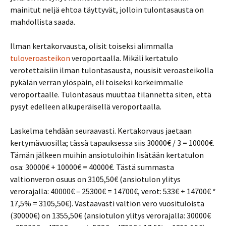
mainitut neljä ehtoa täyttyvät, jolloin tulontasausta on
mahdollista saada.
Ilman kertakorvausta, olisit toiseksi alimmalla
tuloveroasteikon
veroportaalla. Mikäli kertatulo
verotettaisiin ilman tulontasausta, nousisit veroasteikolla
pykälän verran ylöspäin, eli toiseksi korkeimmalle
veroportaalle. Tulontasaus muuttaa tilannetta siten, että
pysyt edelleen alkuperäisellä veroportaalla.
Laskelma tehdään seuraavasti. Kertakorvaus jaetaan
kertymävuosilla; tässä tapauksessa siis 30000€ / 3 = 10000€.
Tämän jälkeen muihin ansiotuloihin lisätään kertatulon
osa: 30000€ + 10000€ = 40000€. Tästä summasta
valtionveron osuus on 3105,50€ (ansiotulon ylitys
verorajalla: 40000€ – 25300€ = 14700€, verot: 533€ + 14700€ *
17,5% = 3105,50€). Vastaavasti valtion vero vuosituloista
(30000€) on 1355,50€ (ansiotulon ylitys verorajalla: 30000€