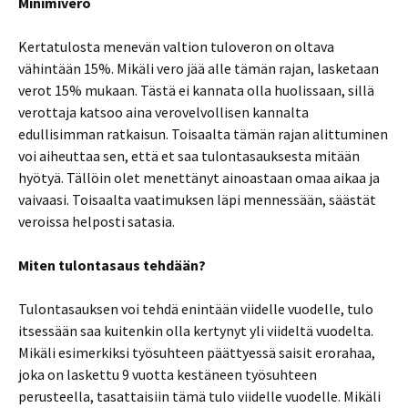
Minimivero
Kertatulosta menevän valtion tuloveron on oltava
vähintään 15%. Mikäli vero jää alle tämän rajan, lasketaan
verot 15% mukaan. Tästä ei kannata olla huolissaan, sillä
verottaja katsoo aina verovelvollisen kannalta
edullisimman ratkaisun. Toisaalta tämän rajan alittuminen
voi aiheuttaa sen, että et saa tulontasauksesta mitään
hyötyä. Tällöin olet menettänyt ainoastaan omaa aikaa ja
vaivaasi. Toisaalta vaatimuksen läpi mennessään, säästät
veroissa helposti satasia.
Miten tulontasaus tehdään?
Tulontasauksen voi tehdä enintään viidelle vuodelle, tulo
itsessään saa kuitenkin olla kertynyt yli viideltä vuodelta.
Mikäli esimerkiksi työsuhteen päättyessä saisit erorahaa,
joka on laskettu 9 vuotta kestäneen työsuhteen
perusteella, tasattaisiin tämä tulo viidelle vuodelle. Mikäli