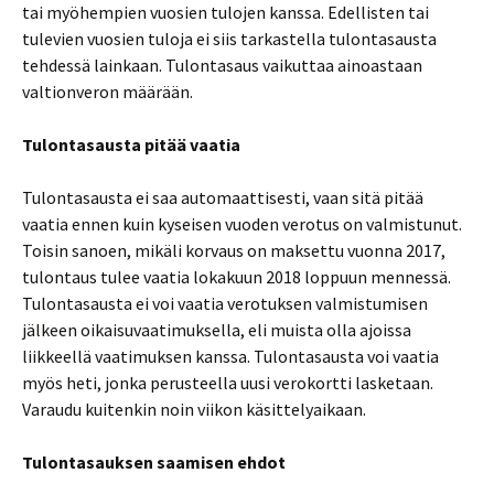
tai myöhempien vuosien tulojen kanssa. Edellisten tai
tulevien vuosien tuloja ei siis tarkastella tulontasausta
tehdessä lainkaan. Tulontasaus vaikuttaa ainoastaan
valtionveron määrään.
Tulontasausta pitää vaatia
Tulontasausta ei saa automaattisesti, vaan sitä pitää
vaatia ennen kuin kyseisen vuoden verotus on valmistunut.
Toisin sanoen, mikäli korvaus on maksettu vuonna 2017,
tulontaus tulee vaatia lokakuun 2018 loppuun mennessä.
Tulontasausta ei voi vaatia verotuksen valmistumisen
jälkeen oikaisuvaatimuksella, eli muista olla ajoissa
liikkeellä vaatimuksen kanssa. Tulontasausta voi vaatia
myös heti, jonka perusteella uusi verokortti lasketaan.
Varaudu kuitenkin noin viikon käsittelyaikaan.
Tulontasauksen saamisen ehdot