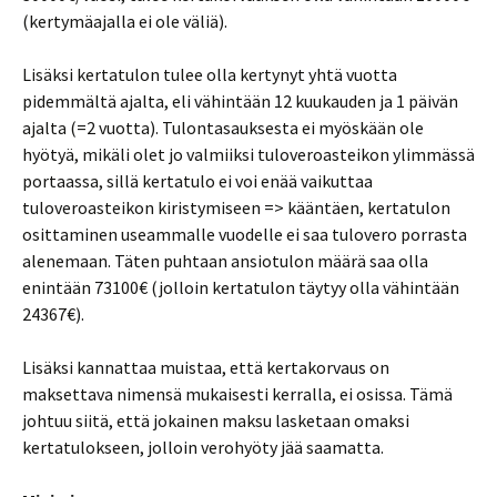
(kertymäajalla ei ole väliä).
Lisäksi kertatulon tulee olla kertynyt yhtä vuotta
pidemmältä ajalta, eli vähintään 12 kuukauden ja 1 päivän
ajalta (=2 vuotta). Tulontasauksesta ei myöskään ole
hyötyä, mikäli olet jo valmiiksi tuloveroasteikon ylimmässä
portaassa, sillä kertatulo ei voi enää vaikuttaa
tuloveroasteikon kiristymiseen => kääntäen, kertatulon
osittaminen useammalle vuodelle ei saa tulovero porrasta
alenemaan. Täten puhtaan ansiotulon määrä saa olla
enintään 73100€ (jolloin kertatulon täytyy olla vähintään
24367€).
Lisäksi kannattaa muistaa, että kertakorvaus on
maksettava nimensä mukaisesti kerralla, ei osissa. Tämä
johtuu siitä, että jokainen maksu lasketaan omaksi
kertatulokseen, jolloin verohyöty jää saamatta.