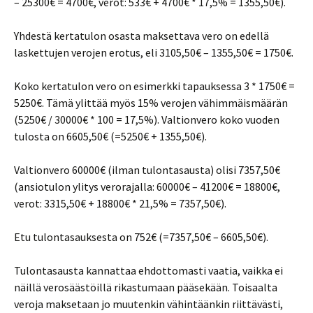
– 25300€ = 4700€, verot: 533€ + 4700€ * 17,5% = 1355,50€).
Yhdestä kertatulon osasta maksettava vero on edellä
laskettujen verojen erotus, eli 3105,50€ – 1355,50€ = 1750€.
Koko kertatulon vero on esimerkki tapauksessa 3 * 1750€ =
5250€. Tämä ylittää myös 15% verojen vähimmäismäärän
(5250€ / 30000€ * 100 = 17,5%). Valtionvero koko vuoden
tulosta on 6605,50€ (=5250€ + 1355,50€).
Valtionvero 60000€ (ilman tulontasausta) olisi 7357,50€
(ansiotulon ylitys verorajalla: 60000€ – 41200€ = 18800€,
verot: 3315,50€ + 18800€ * 21,5% = 7357,50€).
Etu tulontasauksesta on 752€ (=7357,50€ – 6605,50€).
Tulontasausta kannattaa ehdottomasti vaatia, vaikka ei
näillä verosäästöillä rikastumaan pääsekään. Toisaalta
veroja maksetaan jo muutenkin vähintäänkin riittävästi,