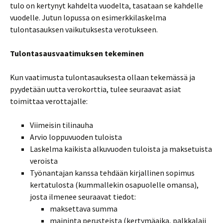
tulo on kertynyt kahdelta vuodelta, tasataan se kahdelle
vuodelle. Jutun lopussa on esimerkkilaskelma
tulontasauksen vaikutuksesta verotukseen.
Tulontasausvaatimuksen tekeminen
Kun vaatimusta tulontasauksesta ollaan tekemässä ja
pyydetään uutta verokorttia, tulee seuraavat asiat
toimittaa verottajalle:
Viimeisin tilinauha
Arvio loppuvuoden tuloista
Laskelma kaikista alkuvuoden tuloista ja maksetuista
veroista
Työnantajan kanssa tehdään kirjallinen sopimus
kertatulosta (kummallekin osapuolelle omansa),
josta ilmenee seuraavat tiedot:
maksettava summa
maininta perusteista (kertymäaika, palkkalaji