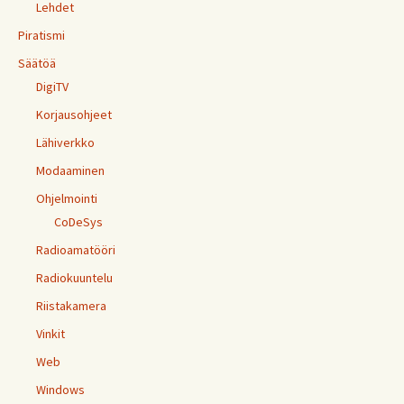
Lehdet
Piratismi
Säätöä
DigiTV
Korjausohjeet
Lähiverkko
Modaaminen
Ohjelmointi
CoDeSys
Radioamatööri
Radiokuuntelu
Riistakamera
Vinkit
Web
Windows