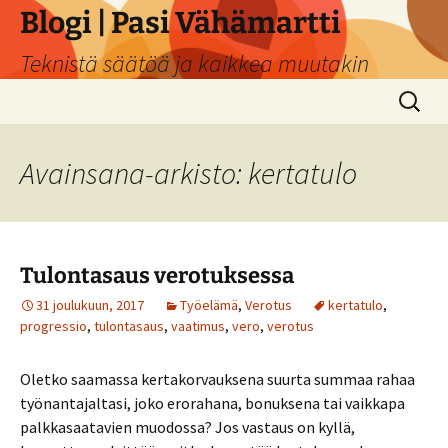
Siirry
Blogi | Pasi Vähämartti
sisältöön
Teknistä säätöä ja kaikkea muutakin
Haku:
Avainsana-arkisto: kertatulo
Tulontasaus verotuksessa
31 joulukuun, 2017
Työelämä
,
Verotus
kertatulo
,
progressio
,
tulontasaus
,
vaatimus
,
vero
,
verotus
Oletko saamassa kertakorvauksena suurta summaa rahaa
työnantajaltasi, joko erorahana, bonuksena tai vaikkapa
palkkasaatavien muodossa? Jos vastaus on kyllä,