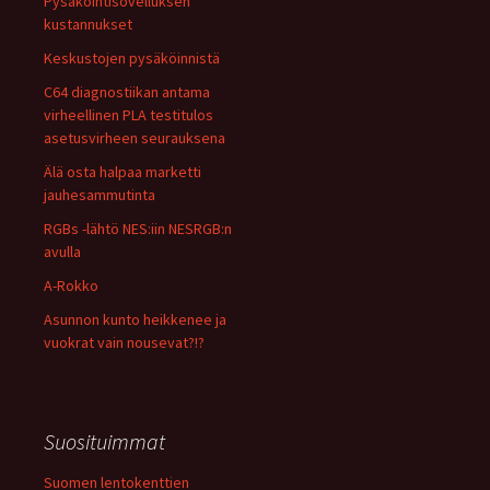
Pysäköintisovelluksen
kustannukset
Keskustojen pysäköinnistä
C64 diagnostiikan antama
virheellinen PLA testitulos
asetusvirheen seurauksena
Älä osta halpaa marketti
jauhesammutinta
RGBs -lähtö NES:iin NESRGB:n
avulla
A-Rokko
Asunnon kunto heikkenee ja
vuokrat vain nousevat?!?
Suosituimmat
Suomen lentokenttien