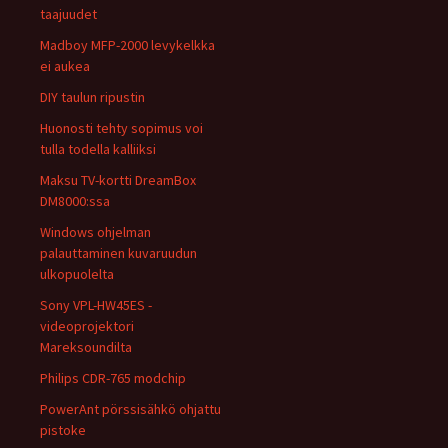
taajuudet
Madboy MFP-2000 levykelkka
ei aukea
DIY taulun ripustin
Huonosti tehty sopimus voi
tulla todella kalliiksi
Maksu TV-kortti DreamBox
DM8000:ssa
Windows ohjelman
palauttaminen kuvaruudun
ulkopuolelta
Sony VPL-HW45ES -
videoprojektori
Mareksoundilta
Philips CDR-765 modchip
PowerAnt pörssisähkö ohjattu
pistoke