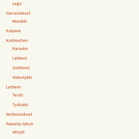
Lego
Harrastukset
Musiikki
Kolumni
Kotiteatteri
Karaoke
Laitteet
Soittimet
Videotykki
Laitteet
Testit
Työkalut
Nettiostokset
Painettu teksti
eKirjat