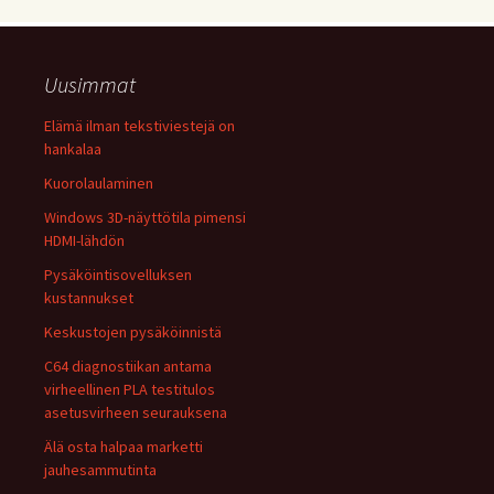
Uusimmat
Elämä ilman tekstiviestejä on
hankalaa
Kuorolaulaminen
Windows 3D-näyttötila pimensi
HDMI-lähdön
Pysäköintisovelluksen
kustannukset
Keskustojen pysäköinnistä
C64 diagnostiikan antama
virheellinen PLA testitulos
asetusvirheen seurauksena
Älä osta halpaa marketti
jauhesammutinta