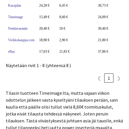
Kasuplan
24,28 €
6,45 €
30,73 €
Timeimage
15,49 €
8,60 €
24,09 €
Nettitavaratalo
20,40 €
10 €
30,40 €
Verkkokauppa.com
18,90 €
2,90 €
21,80 €
eBay
17,03 €
21,83 €
37,86 €
Näytetään rivit 1 - 8 (yhteensä 8 )
❮
1
❯
Tilasin tuotteen Timeimage:lta, mutta vajaan viikon
odottelun jälkeen vasta kyseltyäni tilauksen perään, sain
kuulla että päälle olisi tullut vielä 8,60€ toimituskulut,
jotka eivät tilausta tehdessä näkyneet. Joten peruin
tilauksen. Tästä viivästyksestä johtuen asia jäi tauolle, enkä
tullut tilanneeksi heti uutta power inserteriä muualta.