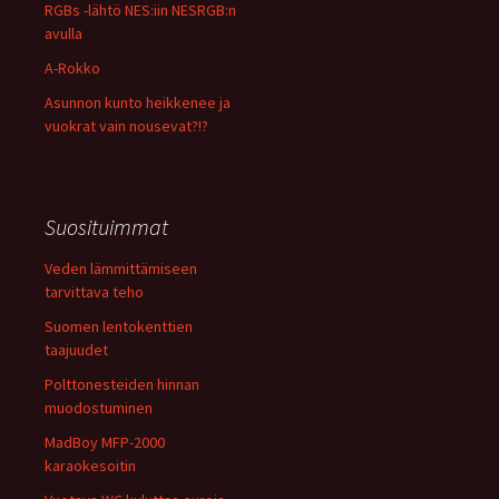
RGBs -lähtö NES:iin NESRGB:n
avulla
A-Rokko
Asunnon kunto heikkenee ja
vuokrat vain nousevat?!?
Suosituimmat
Veden lämmittämiseen
tarvittava teho
Suomen lentokenttien
taajuudet
Polttonesteiden hinnan
muodostuminen
MadBoy MFP-2000
karaokesoitin