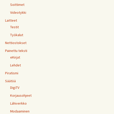
Soittimet
Videotykki
Laitteet
Testit
Työkalut
Nettiostokset
Painettu teksti
eKirjat
Lehdet
Piratismi
Säätöä
DigiTV
Korjausohjeet
Lähiverkko
Modaaminen