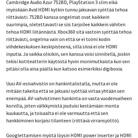
Cambridge Audio Azur 752BD, PlayStation 3 slim eikä
myöskään Avid HDMI kytkin tunnu jaksavan syöttää tehoa
riittävästi. 752BD kanssa ongelmat ovat kaikkein
suurimpia, oletettavasti se siis tarjoilee kaikkein vähiten
tehoa HDMI liitännästä. Xbox360 sitä vastoin syöttää tehoa
riittävästi, ongelma vain on että se ei toimi kodin
viihdekeskuksen keskipisteenä, sillä siinä ei ole HDMI
inputia. Ja vaikka olisikin, sen kanssa voisi sinnitellä, joskin
tekisi kotiteatterin käytöstä hyvin monimutkaista kun sen
pitäisi olla aina päällä kun katsoo esimerkiksi digiboxia.
Uusi AV-esivahvistin on hankintalistalla, mutta ei ole
mitään takeita että se jaksaisi syöttää virtaa yhtään sen
enempää. AV-vahvistimen hankinta on vasta vuodenvaiheen
korvilla, joten välkkymistä joutuisi kestämään monta
kuukautta, ja toisaalta ei ole varmuutta että sen
hankkiminen korjaisi tilanteen (riittävä virransyöttö).
Googlettamisen myötä löysin HDMI power inserter ja HDMI