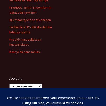
Vuotava WC kuluttaa euroja
FreeNAS - osa 2: Levypakan ja
datasetin luominen
XLR Y-haarajohdon tekeminen
Techno line BC-900 akkulaturin
latausongelma
Pysäköintisovelluksen
kustannukset
Kännykän panssarilasi
Arkisto
Arkisto