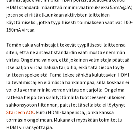
HDMI standardi määrittää minimivaatimukseksi 55mA@5V,
joten se ei riitä alkuunkaan aktiivisten laitteiden
käyttämiseksi, jotka tyypillisesti toimiakseen vaativat 100-
150mA virtaa.
Tämän takia valmistajat tekevät tyypillisesti laitteensa
siten, että ne antavat standardin vaatimusta enemmän
virtaa. Ongelma vain on, että jokainen valmistaja päättää
itse paljon virtaa haluaa tarjoilla, eikä tätä tietoa löydy
laitteen spekseistä. Tämä tekee sähköä kuluttavien HDMI
laitevalmistajien elämästä hankalampaa, sillä koskaan ei
voi olla varma minkä verran virtaa on tarjolla. Ongelma
ratkeaa helpoiten sisällyttämällä tuotteeseen ulkoisen
sähkönsyötön liitännän, paitsi että sellaista ei löytynyt
Startech AOC
kuitu HDMI-kaapelista, jonka kanssa
törmäsin ongelmaan. Mukana ei myöskään toimitettu
HDMI virransyöttäjää.