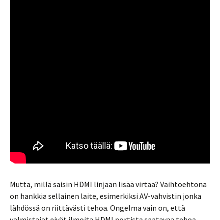
Mutta, millä saisin HDMI linjaan lisää virtaa? Vaihtoehtona
on hankkia sellainen laite, esimerkiksi AV-vahvistin jonka
lähdössä on riittävästi tehoa. Ongelma vain on, että
valmistajat eivät ilmoita HDMI portista saatavaa tehoa.