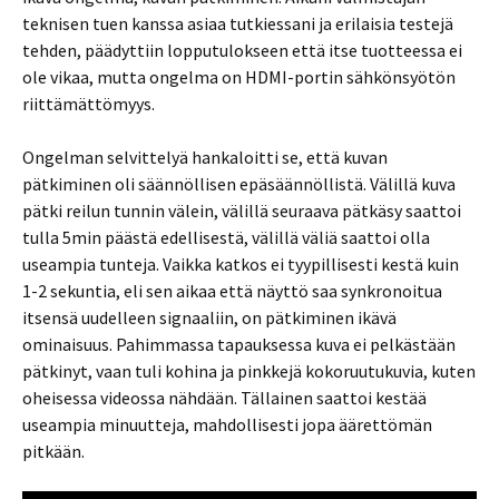
teknisen tuen kanssa asiaa tutkiessani ja erilaisia testejä
tehden, päädyttiin lopputulokseen että itse tuotteessa ei
ole vikaa, mutta ongelma on HDMI-portin sähkönsyötön
riittämättömyys.
Ongelman selvittelyä hankaloitti se, että kuvan
pätkiminen oli säännöllisen epäsäännöllistä. Välillä kuva
pätki reilun tunnin välein, välillä seuraava pätkäsy saattoi
tulla 5min päästä edellisestä, välillä väliä saattoi olla
useampia tunteja. Vaikka katkos ei tyypillisesti kestä kuin
1-2 sekuntia, eli sen aikaa että näyttö saa synkronoitua
itsensä uudelleen signaaliin, on pätkiminen ikävä
ominaisuus. Pahimmassa tapauksessa kuva ei pelkästään
pätkinyt, vaan tuli kohina ja pinkkejä kokoruutukuvia, kuten
oheisessa videossa nähdään. Tällainen saattoi kestää
useampia minuutteja, mahdollisesti jopa äärettömän
pitkään.