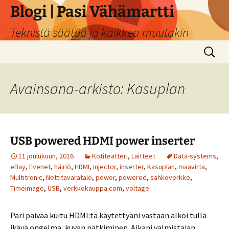
Siirry
Blogi | Pasi Vähämartti
sisältöön
Teknistä säätöä ja kaikkea muutakin
Haku:
Avainsana-arkisto: Kasuplan
USB powered HDMI power inserter
11 joulukuun, 2016
Kotiteatteri
,
Laitteet
Data-systems
,
eBay
,
Evenet
,
häiriö
,
HDMI
,
injector
,
inserter
,
Kasuplan
,
maavirta
,
Multitronic
,
Nettitavaratalo
,
power
,
powered
,
sähköverkko
,
Timeimage
,
USB
,
verkkokauppa.com
,
voltage
Pari päivää kuitu HDMI:tä käytettyäni vastaan alkoi tulla
ikävä ongelma, kuvan pätkiminen. Aikani valmistajan