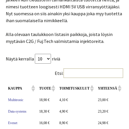
nimesi tuotteen loogisesti HDMI 5V USB virransyöttäjäksi.
Nyt suomessa on siis ainakin yksi kauppa joka myy tuotetta
ihan suomalaisella nimikkeellä.
Alla olevaan taulukkoon listasin paikkoja, joista löysin
myytävän C2G / Fuj:Tech valmistamia injektoreita.
Näytä kerralla
riviä
Etsi:
KAUPPA
TUOTE
TOIMITUSKULUT
YHTEENSÄ
Multitronic
18,90 €
4,10 €
23,00 €
Data-systems
18,30 €
4,90 €
23,20 €
Evenet
16,08 €
8,90 €
24,98 €