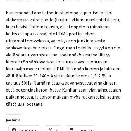
Kun eräänä iltana katselin ohjelmaa ja puoliso laittoi
yläkerrassa valot päälle (kuulin kytkimen naksahduksen),
kuva hävisi. Tällöin tajusin, ettei ongelma (ainakaan
kaikissa tapauksissa) ole HDMI-portin tehon
riittämättömyydessä, vaan kyse on jonkinlaisesta
sähköverkon häiriöistä. Ongelman todellista syytä en ole
vielä saanut varmistettua, todennäköisesti se liittyy
kiinteistön sähköverkon toteutustavasta johtuviin
kiertäviin maavirtoihin. HDMI liitännän kuoren ja laitteen
välillä kulkee 30-140mA virta, jännite eroa 1,3-2,5V ja
taajuus 50Hz. Nämä mittaukset vahvistavat ainakin sen,
että potentiaalieroa löytyy. Kunhan saan vian aiheuttajan
paikannettua, ja toivonmukaan myös ratkaistuksi, seuraa
tästä uusi postaus.
Jaa tämä:
Facebook
X
LinkedIn