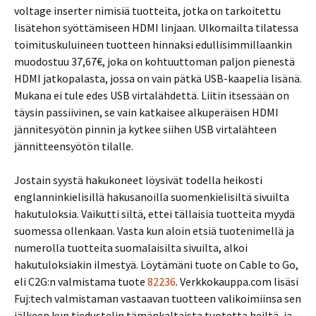
voltage inserter nimisiä tuotteita, jotka on tarkoitettu
lisätehon syöttämiseen HDMI linjaan. Ulkomailta tilatessa
toimituskuluineen tuotteen hinnaksi edullisimmillaankin
muodostuu 37,67€, joka on kohtuuttoman paljon pienestä
HDMI jatkopalasta, jossa on vain pätkä USB-kaapelia lisänä.
Mukana ei tule edes USB virtalähdettä. Liitin itsessään on
täysin passiivinen, se vain katkaisee alkuperäisen HDMI
jännitesyötön pinnin ja kytkee siihen USB virtalähteen
jännitteensyötön tilalle.
Jostain syystä hakukoneet löysivät todella heikosti
englanninkielisillä hakusanoilla suomenkielisiltä sivuilta
hakutuloksia. Vaikutti siltä, ettei tällaisia tuotteita myydä
suomessa ollenkaan. Vasta kun aloin etsiä tuotenimellä ja
numerolla tuotteita suomalaisilta sivuilta, alkoi
hakutuloksiakin ilmestyä. Löytämäni tuote on Cable to Go,
eli C2G:n valmistama tuote
82236
. Verkkokauppa.com lisäsi
Fuj:tech valmistaman vastaavan tuotteen valikoimiinsa sen
jälkeen kun tiedustelin tämänkaltaista tuotetta heiltä, ja