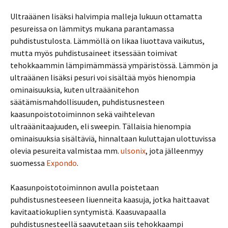
Ultraäänen lisäksi halvimpia malleja lukuun ottamatta
pesureissa on lämmitys mukana parantamassa
puhdistustulosta. Lämmöllä on likaa liuottava vaikutus,
mutta myös puhdistusaineet itsessään toimivat
tehokkaammin lämpimämmässä ympäristössä. Lämmön ja
ultraäänen lisäksi pesuri voi sisältää myös hienompia
ominaisuuksia, kuten ultraäänitehon
säätämismahdollisuuden, puhdistusnesteen
kaasunpoistotoiminnon sekä vaihtelevan
ultraäänitaajuuden, eli sweepin. Tällaisia hienompia
ominaisuuksia sisältäviä, hinnaltaan kuluttajan ulottuvissa
olevia pesureita valmistaa mm.
ulsonix
, jota jälleenmyy
suomessa
Expondo
.
Kaasunpoistotoiminnon avulla poistetaan
puhdistusnesteeseen liuenneita kaasuja, jotka haittaavat
kavitaatiokuplien syntymistä. Kaasuvapaalla
puhdistusnesteellä saavutetaan siis tehokkaampi