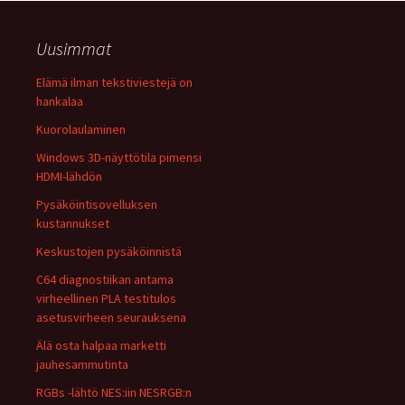
Uusimmat
Elämä ilman tekstiviestejä on
hankalaa
Kuorolaulaminen
Windows 3D-näyttötila pimensi
HDMI-lähdön
Pysäköintisovelluksen
kustannukset
Keskustojen pysäköinnistä
C64 diagnostiikan antama
virheellinen PLA testitulos
asetusvirheen seurauksena
Älä osta halpaa marketti
jauhesammutinta
RGBs -lähtö NES:iin NESRGB:n