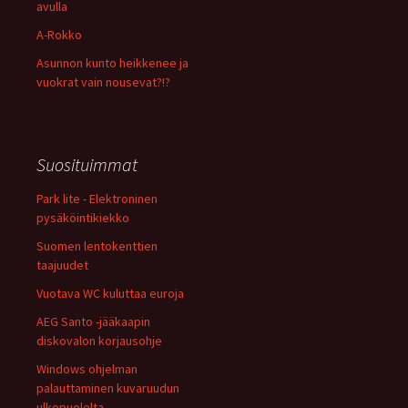
avulla
A-Rokko
Asunnon kunto heikkenee ja
vuokrat vain nousevat?!?
Suosituimmat
Park lite - Elektroninen
pysäköintikiekko
Suomen lentokenttien
taajuudet
Vuotava WC kuluttaa euroja
AEG Santo -jääkaapin
diskovalon korjausohje
Windows ohjelman
palauttaminen kuvaruudun
ulkopuolelta