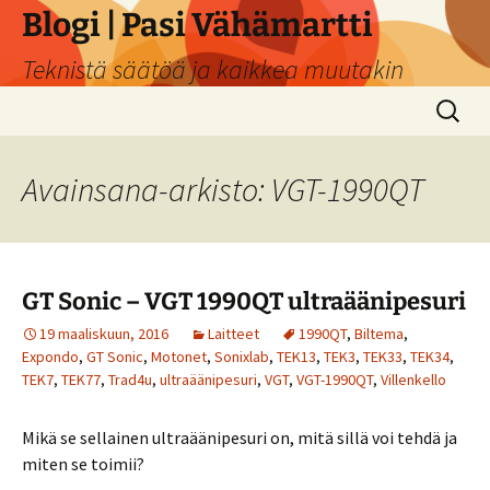
Siirry
Blogi | Pasi Vähämartti
sisältöön
Teknistä säätöä ja kaikkea muutakin
Haku:
Avainsana-arkisto: VGT-1990QT
GT Sonic – VGT 1990QT ultraäänipesuri
19 maaliskuun, 2016
Laitteet
1990QT
,
Biltema
,
Expondo
,
GT Sonic
,
Motonet
,
Sonixlab
,
TEK13
,
TEK3
,
TEK33
,
TEK34
,
TEK7
,
TEK77
,
Trad4u
,
ultraäänipesuri
,
VGT
,
VGT-1990QT
,
Villenkello
Mikä se sellainen ultraäänipesuri on, mitä sillä voi tehdä ja
miten se toimii?