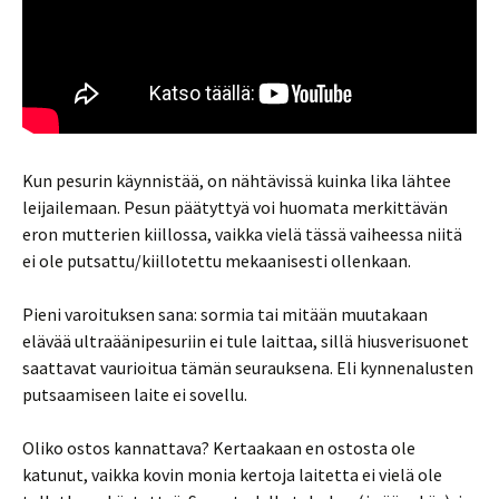
Kun pesurin käynnistää, on nähtävissä kuinka lika lähtee
leijailemaan. Pesun päätyttyä voi huomata merkittävän
eron mutterien kiillossa, vaikka vielä tässä vaiheessa niitä
ei ole putsattu/kiillotettu mekaanisesti ollenkaan.
Pieni varoituksen sana: sormia tai mitään muutakaan
elävää ultraäänipesuriin ei tule laittaa, sillä hiusverisuonet
saattavat vaurioitua tämän seurauksena. Eli kynnenalusten
putsaamiseen laite ei sovellu.
Oliko ostos kannattava? Kertaakaan en ostosta ole
katunut, vaikka kovin monia kertoja laitetta ei vielä ole