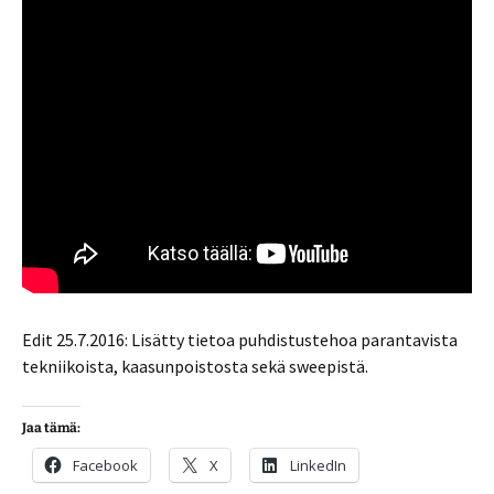
Edit 25.7.2016: Lisätty tietoa puhdistustehoa parantavista
tekniikoista, kaasunpoistosta sekä sweepistä.
Jaa tämä:
Facebook
X
LinkedIn