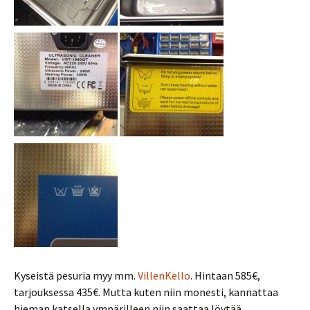
Kyseistä pesuria myy mm.
VillenKello
. Hintaan 585€,
tarjouksessa 435€. Mutta kuten niin monesti, kannattaa
hieman katsella ympärilleen niin saattaa löytää