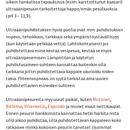
oikein hankalissa tapauksissa (esim. karstoittunut kaasari)
ultraäänipesuun tarkoitettuja happo/emäs pesuliuoksia
(pH 3 – 11,9).
Ultraäänipuhdistuksen hyviä puolia ovat mm. puhdistuksen
nopeus, tehokkuus, tarkkuus sekä ympäristöystävällisyys
(kun käytetään pelkkää vettä). Lähtökohtaisesti jos
puhdistettava esine kestää vesipesua, kestää se myös
ultraäänipesemisen. Lämpötilan ja käytetyn
puhdistusaineen suhteen kannattaa kuitenkin olla
tarkkana jottei puhdistettava kappale vaurioidu niiden
takia. Yhteensopivuus on syytä tarkistaa aina uusien
puhdistettavien esineiden suhteen.
Ultraäänipesureita myy useat paikat, kuten
Motonet
,
Biltema
,
Villenkello
,
Expondo
ja monet muut nettikaupat.
Ennen pesurin hankkimista kannattaa hetki harkita mitä
sillä aikoo puhdistaa, sillä puhdistettavan kappaleen koko
ratkaisee minkä kokoisen pesurin tarvitset (isommat