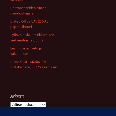
Polttonesteiden hinnan
muodostuminen
United Office UAV 250 A1
paperisilppuri
Työsuojelulakien rikkomisen
sietämätön helppous
Ensimmäinen auto ja
vakuutukset
Scout Guard MG582-8M
riistakameran GPRS asetukset
Arkisto
Arkisto