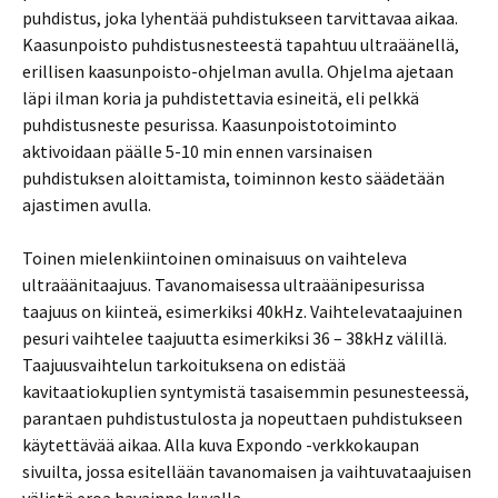
puhdistus, joka lyhentää puhdistukseen tarvittavaa aikaa.
Kaasunpoisto puhdistusnesteestä tapahtuu ultraäänellä,
erillisen kaasunpoisto-ohjelman avulla. Ohjelma ajetaan
läpi ilman koria ja puhdistettavia esineitä, eli pelkkä
puhdistusneste pesurissa. Kaasunpoistotoiminto
aktivoidaan päälle 5-10 min ennen varsinaisen
puhdistuksen aloittamista, toiminnon kesto säädetään
ajastimen avulla.
Toinen mielenkiintoinen ominaisuus on vaihteleva
ultraäänitaajuus. Tavanomaisessa ultraäänipesurissa
taajuus on kiinteä, esimerkiksi 40kHz. Vaihtelevataajuinen
pesuri vaihtelee taajuutta esimerkiksi 36 – 38kHz välillä.
Taajuusvaihtelun tarkoituksena on edistää
kavitaatiokuplien syntymistä tasaisemmin pesunesteessä,
parantaen puhdistustulosta ja nopeuttaen puhdistukseen
käytettävää aikaa. Alla kuva Expondo -verkkokaupan
sivuilta, jossa esitellään tavanomaisen ja vaihtuvataajuisen