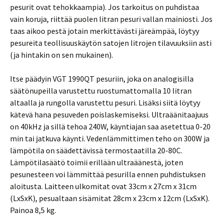
pesurit ovat tehokkaampia). Jos tarkoitus on puhdistaa
vain koruja, riittää puolen litran pesuri vallan mainiosti. Jos
taas aikoo pestä jotain merkittävästi järeämpää, löytyy
pesureita teollisuuskäytön satojen litrojen tilavuuksiin asti
(ja hintakin on sen mukainen).
Itse päädyin VGT 1990QT pesuriin, joka on analogisilla
säätönupeilla varustettu ruostumattomalla 10 litran
altaalla ja rungolla varustettu pesuri. Lisäksi siitä löytyy
kätevä hana pesuveden poislaskemiseksi. Ultraäänitaajuus
on 40kHz ja sillä tehoa 240W, käyntiajan saa asetettua 0-20
min tai jatkuva käynti. Vedenlämmittimen teho on 300W ja
lämpötila on säädettävissä termostaatilla 20-80C.
Lämpötilasäätö toimii erillään ultraäänestä, joten
pesunesteen voi lämmittää pesurilla ennen puhdistuksen
aloitusta. Laitteen ulkomitat ovat 33cm x 27cm x 31cm
(LxSxK), pesualtaan sisämitat 28cm x 23cm x 12cm (LxSxK).
Painoa 8,5 kg.