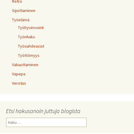
Retro
Sijoittaminen
Työelämä
Työhyvinvointi
Työnhaku
Työsuhdeasiat
Työttömyys
Vakuuttaminen
Vapepa
Verotus
Etsi hakusanoin juttuja blogista
Haku: