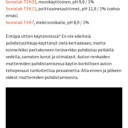
Sonixlab TEK33
, monikäyttöinen, pH 9,9 / 1%
Sonixlab TEK13
, polttoainesuuttimet, pH 11,9 / 1% (vahva
emäs)
Sonixlab TEK7
, elektroniikalle, pH 8,9 / 1%
Entäpä sitten käytännössä? En ole edellisiä
puhdistuslitkuja käyttänyt vielä kertaakaan, mutta
esimerkiksi partakoneen teräverkko puhdistuu pelkällä
vedellä, samaten korut ja silmälasit. Auton renkaiden
muttereiden puhdistamisessa käytin korkillisen auton
tehopesuun tarkoitettua pesuainetta. Alla ennen ja jälkeen
videot muttereiden puhdistamisesta.