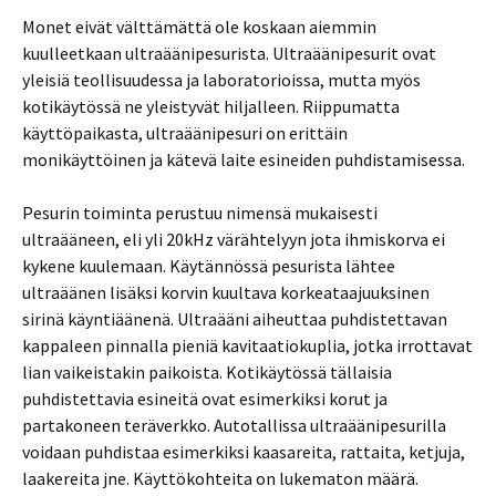
Monet eivät välttämättä ole koskaan aiemmin
kuulleetkaan ultraäänipesurista. Ultraäänipesurit ovat
yleisiä teollisuudessa ja laboratorioissa, mutta myös
kotikäytössä ne yleistyvät hiljalleen. Riippumatta
käyttöpaikasta, ultraäänipesuri on erittäin
monikäyttöinen ja kätevä laite esineiden puhdistamisessa.
Pesurin toiminta perustuu nimensä mukaisesti
ultraääneen, eli yli 20kHz värähtelyyn jota ihmiskorva ei
kykene kuulemaan. Käytännössä pesurista lähtee
ultraäänen lisäksi korvin kuultava korkeataajuuksinen
sirinä käyntiäänenä. Ultraääni aiheuttaa puhdistettavan
kappaleen pinnalla pieniä kavitaatiokuplia, jotka irrottavat
lian vaikeistakin paikoista. Kotikäytössä tällaisia
puhdistettavia esineitä ovat esimerkiksi korut ja
partakoneen teräverkko. Autotallissa ultraäänipesurilla
voidaan puhdistaa esimerkiksi kaasareita, rattaita, ketjuja,
laakereita jne. Käyttökohteita on lukematon määrä.