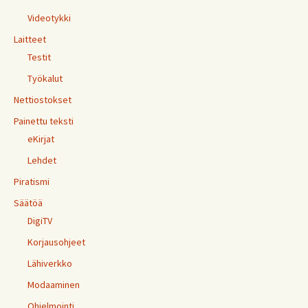
Videotykki
Laitteet
Testit
Työkalut
Nettiostokset
Painettu teksti
eKirjat
Lehdet
Piratismi
Säätöä
DigiTV
Korjausohjeet
Lähiverkko
Modaaminen
Ohjelmointi