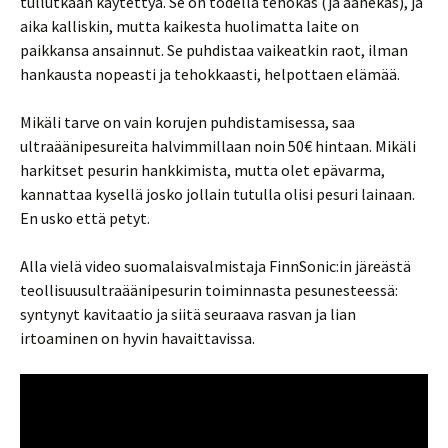
tullutkaan käytettyä. Se on todella tehokas (ja äänekäs), ja
aika kalliskin, mutta kaikesta huolimatta laite on
paikkansa ansainnut. Se puhdistaa vaikeatkin raot, ilman
hankausta nopeasti ja tehokkaasti, helpottaen elämää.
Mikäli tarve on vain korujen puhdistamisessa, saa
ultraäänipesureita halvimmillaan noin 50€ hintaan. Mikäli
harkitset pesurin hankkimista, mutta olet epävarma,
kannattaa kysellä josko jollain tutulla olisi pesuri lainaan.
En usko että petyt.
Alla vielä video suomalaisvalmistaja FinnSonic:in järeästä
teollisuusultraäänipesurin toiminnasta pesunesteessä:
syntynyt kavitaatio ja siitä seuraava rasvan ja lian
irtoaminen on hyvin havaittavissa.