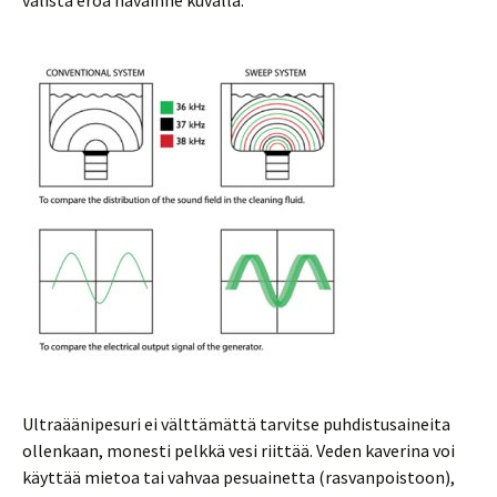
välistä eroa havainne kuvalla.
Ultraäänipesuri ei välttämättä tarvitse puhdistusaineita
ollenkaan, monesti pelkkä vesi riittää. Veden kaverina voi
käyttää mietoa tai vahvaa pesuainetta (rasvanpoistoon),