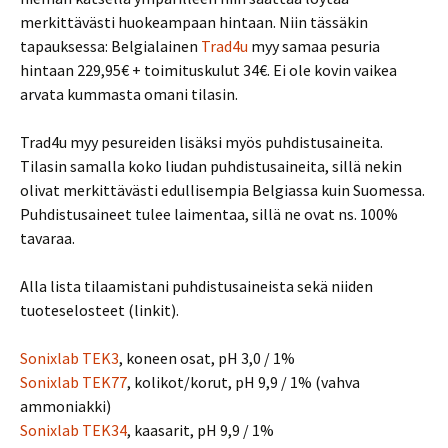
merkittävästi huokeampaan hintaan. Niin tässäkin
tapauksessa: Belgialainen
Trad4u
myy samaa pesuria
hintaan 229,95€ + toimituskulut 34€. Ei ole kovin vaikea
arvata kummasta omani tilasin.
Trad4u myy pesureiden lisäksi myös puhdistusaineita.
Tilasin samalla koko liudan puhdistusaineita, sillä nekin
olivat merkittävästi edullisempia Belgiassa kuin Suomessa.
Puhdistusaineet tulee laimentaa, sillä ne ovat ns. 100%
tavaraa.
Alla lista tilaamistani puhdistusaineista sekä niiden
tuoteselosteet (linkit).
Sonixlab TEK3
, koneen osat, pH 3,0 / 1%
Sonixlab TEK77
, kolikot/korut, pH 9,9 / 1% (vahva
ammoniakki)
Sonixlab TEK34
, kaasarit, pH 9,9 / 1%