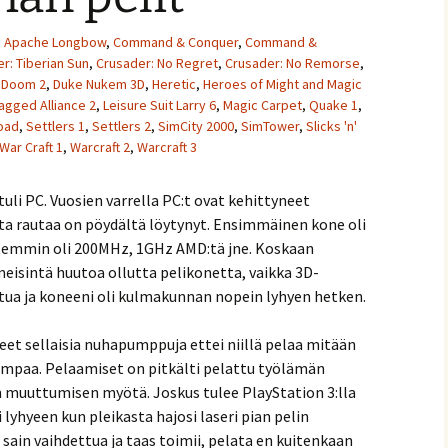
Apache Longbow
,
Command & Conquer
,
Command &
: Tiberian Sun
,
Crusader: No Regret
,
Crusader: No Remorse
,
,
Doom 2
,
Duke Nukem 3D
,
Heretic
,
Heroes of Might and Magic
agged Alliance 2
,
Leisure Suit Larry 6
,
Magic Carpet
,
Quake 1
,
Road
,
Settlers 1
,
Settlers 2
,
SimCity 2000
,
SimTower
,
Slicks 'n'
War Craft 1
,
Warcraft 2
,
Warcraft 3
uli PC. Vuosien varrella PC:t ovat kehittyneet
ta rautaa on pöydältä löytynyt. Ensimmäinen kone oli
temmin oli 200MHz, 1GHz AMD:tä jne. Koskaan
imeisintä huutoa ollutta pelikonetta, vaikka 3D-
ttua ja koneeni oli kulmakunnan nopein lyhyen hetken.
eet sellaisia nuhapumppuja ettei niillä pelaa mitään
empaa. Pelaamiset on pitkälti pelattu työlämän
en muuttumisen myötä. Joskus tulee PlayStation 3:lla
i lyhyeen kun pleikasta hajosi laseri pian pelin
 sain vaihdettua ja taas toimii, pelata en kuitenkaan