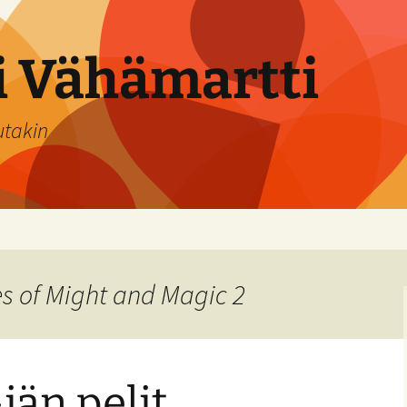
si Vähämartti
utakin
s of Might and Magic 2
-iän pelit