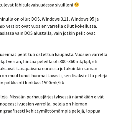
tulevat lähitulevaisuudessa sivuilleni
inulla on ollut DOS, Windows 3.11, Windows 95 ja
nux versiot ovat vuosien varrella ollut kokeilussa.
asiassa vain DOS alustalla, vain jotkin pelit ovat
a useimat pelit tuli ostettua kaupasta. Vuosien varrella
kpl verran, hintaa peleillä oli 300-360mk/kpl, eli
maksavat tänäpäivänä euroissa jotakuinkin saman
n on muuttunut huomattavasti, sen lisäksi että pelejä
oin palkka oli luokkaa 1500mk/kk.
ipelejä. Missään parhausjärjestyksessä nämäkään eivät
 nopeasti vuosien varrella, pelejä on hieman
 on graafisesti kehittymättömämpiä pelejä, loppua