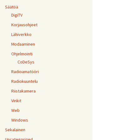
Säätöä
DigiTV
Korjausohjeet
Lähiverkko
Modaaminen
Ohjelmointi
CoDeSys
Radioamatööri
Radiokuuntelu
Riistakamera
Vinkit
Web
Windows
Sekalainen
Uncategorized