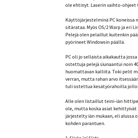
ole ehtinyt. Laserin vaihto-ohjeet 
Käyttöjärjestelminä PC koneissa m
sitärataa. Myös OS/2 Warp ja eri Li
Pelejä olen pelaillut kuitenkin pää
pyörineet Windowsin päällä.
PC oli jo sellaista aikakautta joss
ostettuja pelejä siunaantui noin 40
huomattavan kalliita. Toki pelit 
verran, mutta rahan arvo itsessää
tuli ostettua kesätyörahoilla joll
Alle olen listaillut teini-iän hitt
ole, mutta koska asiat kehittyivät
järjestelty iän mukaan, eli alussa
kohden parantuen.