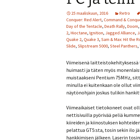
25 maaliskuun, 2016
Retro
Conquer: Red Alert
,
Command & Conquer
Day of the Tentacle
,
Death Rally
,
Doom
2
,
Hioctane
,
Ignition
,
Jagged Alliance
,
J
Quake 2
,
Quake 3
,
Sam & Max: Hit the 
Slide
,
Slipstream 5000
,
Steel Panthers
,
Viimeisenä laitteistokehityksessä t
huimasti ja täten myös monenlais
muistaakseni Pentium 75MHz, sit
minulla ei kuitenkaan ole ollut vi
näytönohjain joskus tulikin hanki
Viimeaikaiset tietokoneet ovat oll
nettisivuilla pyörivää peliä kumm
kiireiden ja kiinostuksen kohteid
pelattua GT5:sta, tosin sekin ilo jä
hankkimisen jälkeen. Laserin tosin