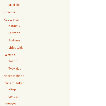
Musiikki
Kolumni
Kotiteatteri
Karaoke
Laitteet
Soittimet
Videotykki
Laitteet
Testit
Työkalut
Nettiostokset
Painettu teksti
eKirjat
Lehdet
Piratismi