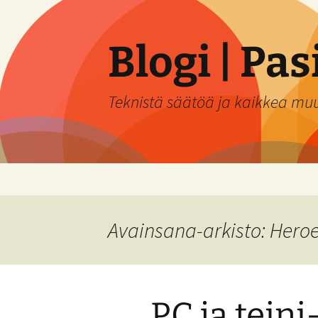
Siirry
sisältöön
Blogi | Pa
Teknistä säätöä ja kaikkea mu
Avainsana-arkisto: Heroe
PC ja teini