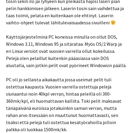
tosin sekin ilo jäi lyhyeen kun pleikasta hajosi laseri pian
pelin hankkimisen jälkeen. Laserin tosin sain vaihdettua ja
taas toimii, pelata en kuitenkaan ole ehtinyt. Laserin
vaihto-ohjeet tulevat lähitulevaisuudessa sivuilleni
Käyttöjärjestelminä PC koneissa minulla on ollut DOS,
Windows 3.11, Windows 95 ja sitärataa. Myös OS/2 Warp ja
eri Linux versiot ovat vuosien varrella ollut kokeilussa.
Pelejä olen pelaillut kuitenkin pääasiassa vain DOS
alustalla, vain jotkin pelit ovat pyörineet Windowsin päällä.
PC oli jo sellaista aikakautta jossa useimat pelit tuli
ostettua kaupasta. Vuosien varrella ostettuja pelejä
siunaantui noin 40kpl verran, hintaa peleillä oli 300-
360mk/kpl, eli huomattavan kalliita. Toki pelit maksavat
tänäpäivänä euroissa jotakuinkin saman verran, mutta
rahan arvo itsessään on muuttunut huomattavasti, sen
lisäksi että pelejä tuli ostettua kesätyörahoilla jolloin
palkka oli luokkaa 1500mk/kk.