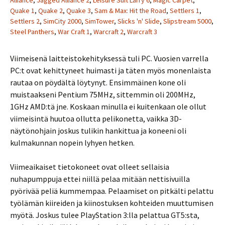
Alliance
,
Jagged Alliance 2
,
Leisure Suit Larry 6
,
Magic Carpet
,
Quake 1
,
Quake 2
,
Quake 3
,
Sam & Max: Hit the Road
,
Settlers 1
,
Settlers 2
,
SimCity 2000
,
SimTower
,
Slicks 'n' Slide
,
Slipstream 5000
,
Steel Panthers
,
War Craft 1
,
Warcraft 2
,
Warcraft 3
Viimeisenä laitteistokehityksessä tuli PC. Vuosien varrella
PC:t ovat kehittyneet huimasti ja täten myös monenlaista
rautaa on pöydältä löytynyt. Ensimmäinen kone oli
muistaakseni Pentium 75MHz, sittemmin oli 200MHz,
1GHz AMD:tä jne. Koskaan minulla ei kuitenkaan ole ollut
viimeisintä huutoa ollutta pelikonetta, vaikka 3D-
näytönohjain joskus tulikin hankittua ja koneeni oli
kulmakunnan nopein lyhyen hetken.
Viimeaikaiset tietokoneet ovat olleet sellaisia
nuhapumppuja ettei niillä pelaa mitään nettisivuilla
pyörivää peliä kummempaa. Pelaamiset on pitkälti pelattu
työlämän kiireiden ja kiinostuksen kohteiden muuttumisen
myötä. Joskus tulee PlayStation 3:lla pelattua GT5:sta,