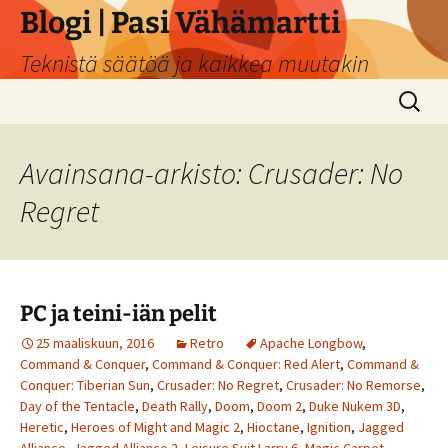
Siirry
Blogi | Pasi Vähämartti
sisältöön
Teknistä säätöä ja kaikkea muutakin
Haku:
Avainsana-arkisto: Crusader: No
Regret
PC ja teini-iän pelit
25 maaliskuun, 2016
Retro
Apache Longbow
,
Command & Conquer
,
Command & Conquer: Red Alert
,
Command &
Conquer: Tiberian Sun
,
Crusader: No Regret
,
Crusader: No Remorse
,
Day of the Tentacle
,
Death Rally
,
Doom
,
Doom 2
,
Duke Nukem 3D
,
Heretic
,
Heroes of Might and Magic 2
,
Hioctane
,
Ignition
,
Jagged