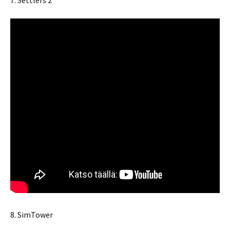
7. Settlers 2
8. SimTower