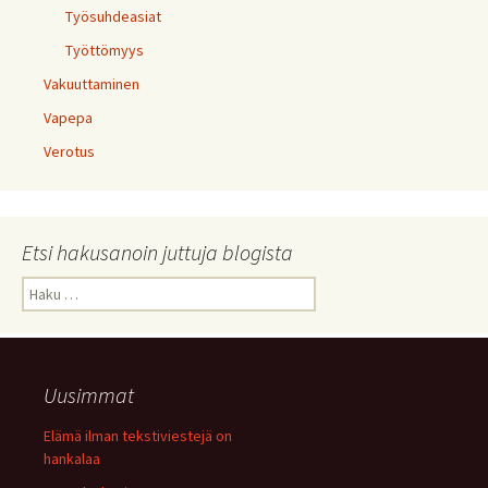
Työsuhdeasiat
Työttömyys
Vakuuttaminen
Vapepa
Verotus
Etsi hakusanoin juttuja blogista
Haku:
Uusimmat
Elämä ilman tekstiviestejä on
hankalaa