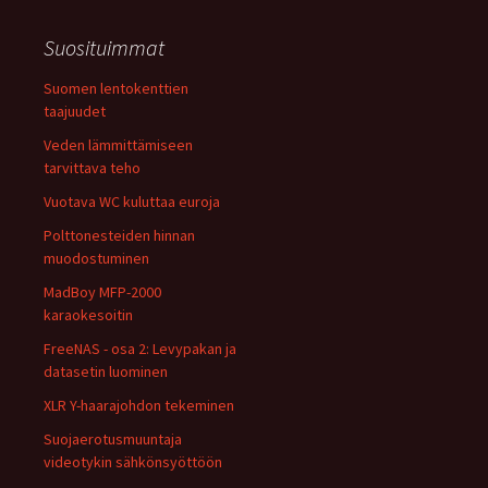
Suosituimmat
Suomen lentokenttien
taajuudet
Veden lämmittämiseen
tarvittava teho
Vuotava WC kuluttaa euroja
Polttonesteiden hinnan
muodostuminen
MadBoy MFP-2000
karaokesoitin
FreeNAS - osa 2: Levypakan ja
datasetin luominen
XLR Y-haarajohdon tekeminen
Suojaerotusmuuntaja
videotykin sähkönsyöttöön