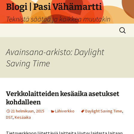
Siirry
Blogi | Pasi Vähämartti
sisältöön
Teknistä säätöä ja kaikkea muutakin
Haku:
Avainsana-arkisto: Daylight
Saving Time
Verkkolaitteiden kesäaika asetukset
kohdalleen
21 helmikuun, 2015
Lähiverkko
Daylight Saving Time
,
DST
,
Kesäaika
Tietoverkkoon liitettäviä laitteita löytyy laidasta laitaan.