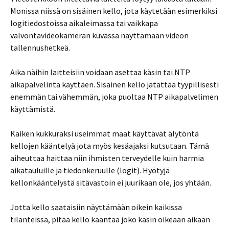
Monissa niissä on sisäinen kello, jota käytetään esimerkiksi
logitiedostoissa aikaleimassa tai vaikkapa
valvontavideokameran kuvassa näyttämään videon
tallennushetkeä.
Aika näihin laitteisiin voidaan asettaa käsin tai NTP
aikapalvelinta käyttäen. Sisäinen kello jätättää tyypillisesti
enemmän tai vähemmän, joka puoltaa NTP aikapalvelimen
käyttämistä.
Kaiken kukkuraksi useimmat maat käyttävät älytöntä
kellojen kääntelyä jota myös kesäajaksi kutsutaan. Tämä
aiheuttaa haittaa niin ihmisten terveydelle kuin harmia
aikatauluille ja tiedonkeruulle (logit). Hyötyjä
kellonkääntelystä sitävastoin ei juurikaan ole, jos yhtään.
Jotta kello saataisiin näyttämään oikein kaikissa
tilanteissa, pitää kello kääntää joko käsin oikeaan aikaan