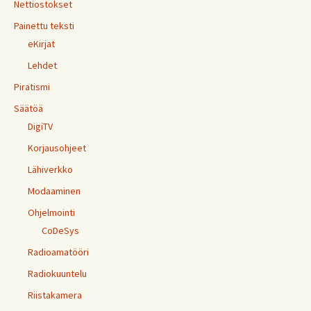
Nettiostokset
Painettu teksti
eKirjat
Lehdet
Piratismi
Säätöä
DigiTV
Korjausohjeet
Lähiverkko
Modaaminen
Ohjelmointi
CoDeSys
Radioamatööri
Radiokuuntelu
Riistakamera