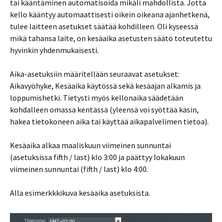
tai kääntäminen automatisoida mikäli mahdollista. Jotta
kello kääntyy automaattisesti oikein oikeana ajanhetkenä,
tulee laitteen asetukset säätää kohdilleen. Oli kyseessä
mikä tahansa laite, on kesäaika asetusten säätö toteutettu
hyvinkin yhdenmukaisesti.
Aika-asetuksiin määritellään seuraavat asetukset:
Aikavyöhyke, Kesäaika käytössä sekä kesäajan alkamis ja
loppumishetki. Tietysti myös kellonaika säädetään
kohdalleen omassa kentässä (yleensä voi syöttää käsin,
hakea tietokoneen aika tai käyttää aikapalvelimen tietoa).
Kesäaika alkaa maaliskuun viimeinen sunnuntai
(asetuksissa fifth / last) klo 3:00 ja päättyy lokakuun
viimeinen sunnuntai (fifth / last) klo 4:00.
Alla esimerkkkikuva kesäaika asetuksista.