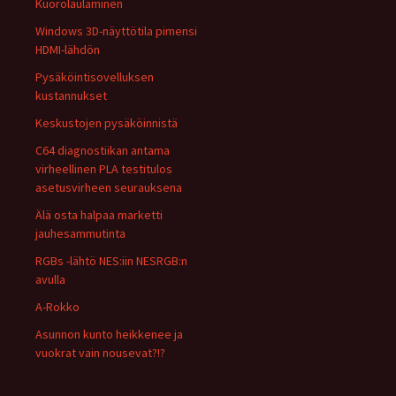
Kuorolaulaminen
Windows 3D-näyttötila pimensi
HDMI-lähdön
Pysäköintisovelluksen
kustannukset
Keskustojen pysäköinnistä
C64 diagnostiikan antama
virheellinen PLA testitulos
asetusvirheen seurauksena
Älä osta halpaa marketti
jauhesammutinta
RGBs -lähtö NES:iin NESRGB:n
avulla
A-Rokko
Asunnon kunto heikkenee ja
vuokrat vain nousevat?!?