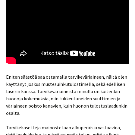
Eniten säästöä saa ostamalla tarvikeväriaineen, näitä olen
käyttänyt joskus mustesuihkutulostimella, sekä edellisen
laserin kanssa. Tarvikeväriaineista minulla on kuitenkin
huonoja kokemuksia, niin tukkeutuneiden suuttimien ja
väriaineen poisto kanavien, kuin huonon tulostuslaadunkin
osalta.
Tarvikekasetteja mainostetaan alkuperäisiä vastaavina,
yhtä laadukkaina, ja niissä on myös takuu, mitä se ikinä