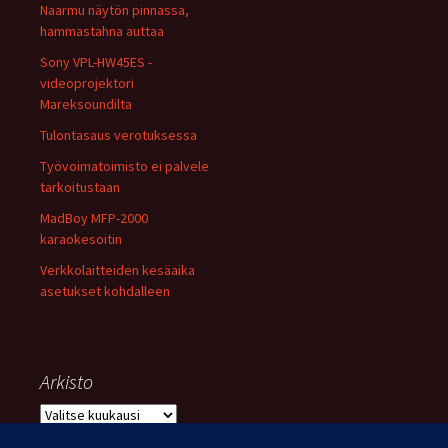
Naarmu näytön pinnassa,
hammastahna auttaa
Sony VPL-HW45ES -
videoprojektori
Mareksoundilta
Tulontasaus verotuksessa
Työvoimatoimisto ei palvele
tarkoitustaan
MadBoy MFP-2000
karaokesoitin
Verkkolaitteiden kesäaika
asetukset kohdalleen
Arkisto
Arkisto