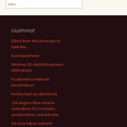
Haku:
Uusimmat
Elämä ilman tekstiviestejä on
hankalaa
Kuorolaulaminen
Windows 3D-näyttötila pimensi
HDMI-lähdön
Pysäköintisovelluksen
kustannukset
Keskustojen pysäköinnistä
C64 diagnostiikan antama
virheellinen PLA testitulos
asetusvirheen seurauksena
Älä osta halpaa marketti