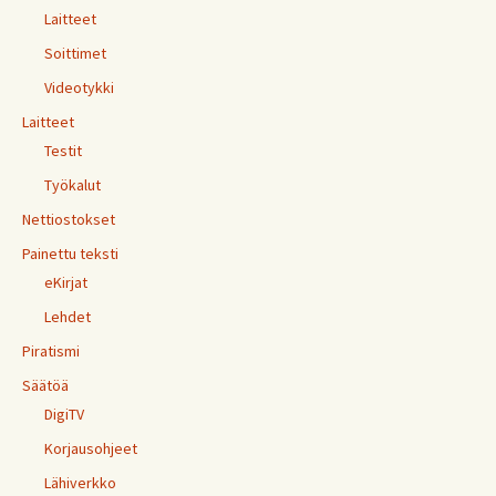
Laitteet
Soittimet
Videotykki
Laitteet
Testit
Työkalut
Nettiostokset
Painettu teksti
eKirjat
Lehdet
Piratismi
Säätöä
DigiTV
Korjausohjeet
Lähiverkko