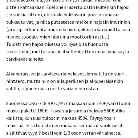
sitten kattaakaan. Edellinen lasertulostin kuitenkin hajosi
(jo vuosia sitten), eli kaikki hukkavärin poisto kanavat
tukkeutuivat, ja niitä putsatessa melkein hajotin imurinkin
(pro tip: ei kannata imuroida hienojakoista värianeitta, osa
menee suodattimien läpi aina moottoriin asti…).
Tulostimen hajoamisessa voi kyse olla huonosta
tuuristakin, mutta lupasin itselleni, etten enää ikinä käytä
tarvikeväriaineita.
Alkuperäisten ja tarvikeväriainekasettien välillä on suuri
hintaero, mutta niin on alkuperäisen ja alkuperäisenkin
välillä, riippuen siitä mistä väriaineen ostaa.
Suomessa CRG-718 BK/C/M/Y maksaa noin 140€/väri (tupla
musta paketti 180€). Täysi sarja värejä maksaa 560€. Aika
kallista, kun uusi tulostin maksaa 450€. Täytyy tosin
muistaa, että tulostimen mukana seuraavat värikasetit
sisältävät tyypillisesti vain 1/3 osan verran väriainetta.