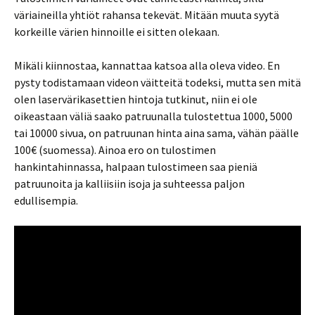
väriaineilla yhtiöt rahansa tekevät. Mitään muuta syytä
korkeille värien hinnoille ei sitten olekaan.
Mikäli kiinnostaa, kannattaa katsoa alla oleva video. En
pysty todistamaan videon väitteitä todeksi, mutta sen mitä
olen laservärikasettien hintoja tutkinut, niin ei ole
oikeastaan väliä saako patruunalla tulostettua 1000, 5000
tai 10000 sivua, on patruunan hinta aina sama, vähän päälle
100€ (suomessa). Ainoa ero on tulostimen
hankintahinnassa, halpaan tulostimeen saa pieniä
patruunoita ja kalliisiin isoja ja suhteessa paljon
edullisempia.