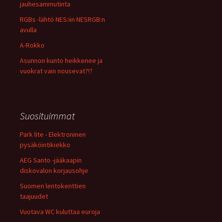
jauhesammutinta
RGBs -lähtö NES:iin NESRGB:n
avulla
A-Rokko
Asunnon kunto heikkenee ja
vuokrat vain nousevat?!?
Suosituimmat
Park lite - Elektroninen
pysäköintikiekko
AEG Santo -jääkaapin
diskovalon korjausohje
Suomen lentokenttien
taajuudet
Vuotava WC kuluttaa euroja