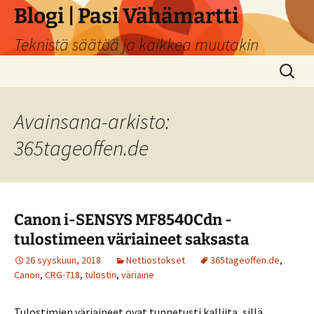
Siirry
Blogi | Pasi Vähämartti
sisältöön
Teknistä säätöä ja kaikkea muutakin
Haku:
Avainsana-arkisto:
365tageoffen.de
Canon i-SENSYS MF8540Cdn -
tulostimeen väriaineet saksasta
26 syyskuun, 2018
Nettiostokset
365tageoffen.de
,
Canon
,
CRG-718
,
tulostin
,
väriaine
Tulostimien väriaineet ovat tunnetusti kalliita, sillä