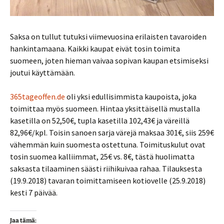
Saksa on tullut tutuksi viimevuosina erilaisten tavaroiden
hankintamaana. Kaikki kaupat eivät tosin toimita
suomeen, joten hieman vaivaa sopivan kaupan etsimiseksi
joutui käyttämään.
365tageoffen.de
oli yksi edullisimmista kaupoista, joka
toimittaa myös suomeen. Hintaa yksittäisellä mustalla
kasetilla on 52,50€, tupla kasetilla 102,43€ ja väreillä
82,96€/kpl. Toisin sanoen sarja värejä maksaa 301€, siis 259€
vähemmän kuin suomesta ostettuna. Toimituskulut ovat
tosin suomea kalliimmat, 25€ vs. 8€, tästä huolimatta
saksasta tilaaminen säästi riihikuivaa rahaa. Tilauksesta
(19.9.2018) tavaran toimittamiseen kotiovelle (25.9.2018)
kesti 7 päivää.
Jaa tämä: