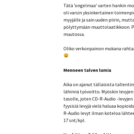
Tätä ’ongelmaa’ varten hankin mod
oli varsin yksinkertainen toimenpi
myyjälle ja sain uuden piirin, mut
pölyttymään muuttolaatikkoon. Pi
muutossa.
Oliko verkonpainon mukana rahta
Menneen talven lumia
Aika on ajanut tällaisista tallent
lähinnä työvoitto. Myöskin levyjen
tasolle, joten CD-R-Audio -levyje
fyysisiä levyjä vielä haluaa kopioi
R-Audio levyt ilman koteloa lähte
17 snt/kpl.