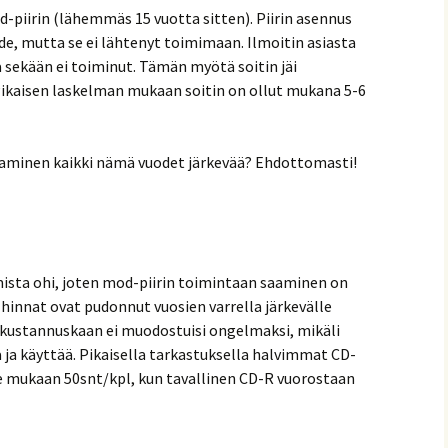
-piirin (lähemmäs 15 vuotta sitten). Piirin asennus
de, mutta se ei lähtenyt toimimaan. Ilmoitin asiasta
ta sekään ei toiminut. Tämän myötä soitin jäi
kaisen laskelman mukaan soitin on ollut mukana 5-6
aminen kaikki nämä vuodet järkevää? Ehdottomasti!
imista ohi, joten mod-piirin toimintaan saaminen on
 hinnat ovat pudonnut vuosien varrella järkevälle
n kustannuskaan ei muodostuisi ongelmaksi, mikäli
da ja käyttää. Pikaisella tarkastuksella halvimmat CD-
e mukaan 50snt/kpl, kun tavallinen CD-R vuorostaan