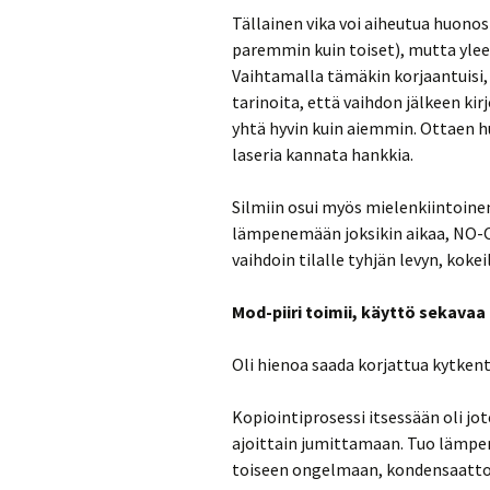
Tällainen vika voi aiheutua huonost
paremmin kuin toiset), mutta yleen
Vaihtamalla tämäkin korjaantuisi, 
tarinoita, että vaihdon jälkeen ki
yhtä hyvin kuin aiemmin. Ottaen h
laseria kannata hankkia.
Silmiin osui myös mielenkiintoinen
lämpenemään joksikin aikaa, NO-OP
vaihdoin tilalle tyhjän levyn, kokei
Mod-piiri toimii, käyttö sekavaa
Oli hienoa saada korjattua kytkentä
Kopiointiprosessi itsessään oli jote
ajoittain jumittamaan. Tuo lämpe
toiseen ongelmaan, kondensaattore