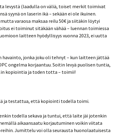
a levystä (laadulla on väliä, toiset merkit toimivat
sä syynä on laserin ikä – sekään ei ole ikuinen.
mutta varaosa maksaa reilu 50€ ja siitäkin löytyi
rjoitus ei toiminut sitäkään vähää – luennan toimiessa
uomioon laitteen hyödyllisyys vuonna 2023, ei uutta
 havainto, jonka joku oli tehnyt – kun laitteen jättää
C ongelma korjaantuu. Soitin levyä puolisen tuntia,
lin kopiointia ja toden totta – toimii!
 ja testattua, että kopiointi todella toimi.
nkin todella sekava ja tuntui, että laite jäi jotenkin
nemällä aikaansaatu korjautuminen voikin viitata
ihin. Jumittelu voi olla seurausta huonolaatuisesta