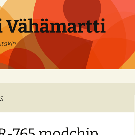
si Vähämartti
utakin
ps
DR-765 modchip