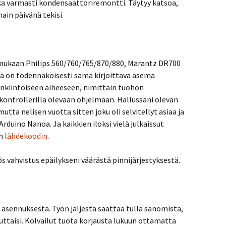
aika varmasti kondensaattoriremontti. Täytyy katsoa,
nain päivänä tekisi.
 mukaan Philips 560/760/765/870/880, Marantz DR700
ssä on todennäköisesti sama kirjoittava asema
nkiintoiseen aiheeseen, nimittäin tuohon
kontrollerilla olevaan ohjelmaan. Hallussani olevan
utta nelisen vuotta sitten joku oli selvitellyt asiaa ja
duino Nanoa. Ja kaikkien iloksi vielä julkaissut
en
lähdekoodin
.
s vahvistus epäilykseni väärästä pinnijärjestyksestä.
n asennuksesta. Työn jäljestä saattaa tulla sanomista,
uuttaisi. Kolvailut tuota korjausta lukuun ottamatta