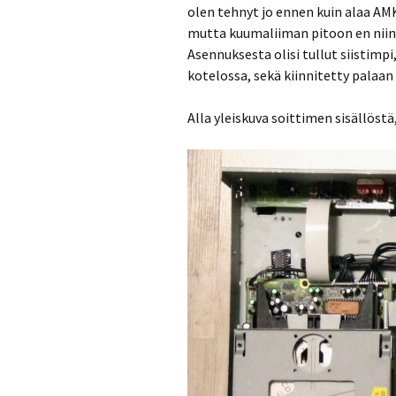
olen tehnyt jo ennen kuin alaa AMK
mutta kuumaliiman pitoon en niink
Asennuksesta olisi tullut siistimpi
kotelossa, sekä kiinnitetty palaan p
Alla yleiskuva soittimen sisällöst