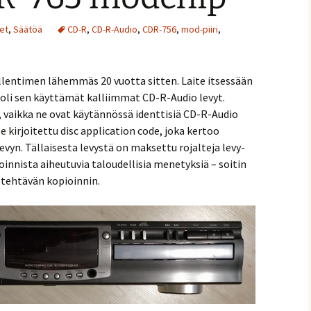
et
,
Säätöä
CD-R
,
CD-R-Audio
,
CDR-756
,
mod-piiri
,
allentimen lähemmäs 20 vuotta sitten. Laite itsessään
 oli sen käyttämät kalliimmat CD-R-Audio levyt.
i, vaikka ne ovat käytännössä identtisiä CD-R-Audio
le kirjoitettu disc application code, joka kertoo
evyn. Tällaisesta levystä on maksettu rojalteja levy-
nnista aiheutuvia taloudellisia menetyksiä – soitin
n tehtävän kopioinnin.