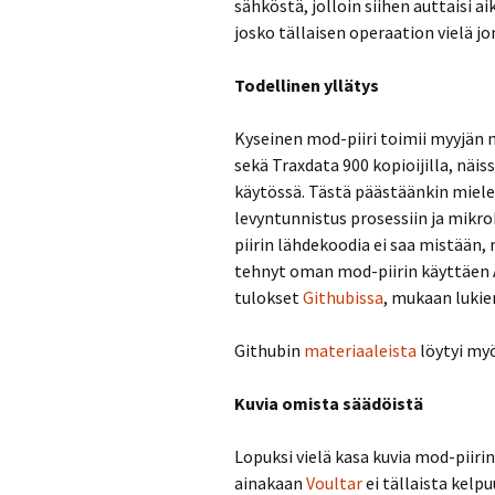
sähköstä, jolloin siihen auttaisi 
josko tällaisen operaation vielä jo
Todellinen yllätys
Kyseinen mod-piiri toimii myyjän
sekä Traxdata 900 kopioijilla, näi
käytössä. Tästä päästäänkin miele
levyntunnistus prosessiin ja mikro
piirin lähdekoodia ei saa mistään, m
tehnyt oman mod-piirin käyttäen Ar
tulokset
Githubissa
, mukaan luki
Githubin
materiaaleista
löytyi myö
Kuvia omista säädöistä
Lopuksi vielä kasa kuvia mod-piiri
ainakaan
Voultar
ei tällaista kelp