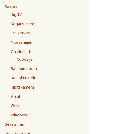
Säätöä
DigiTV
Korjausohjeet
Lähiverkko
Modaaminen
Ohjelmointi
CoDeSys
Radioamatööri
Radiokuuntelu
Riistakamera
Vinkit
Web
Windows
Sekalainen
Uncategorized