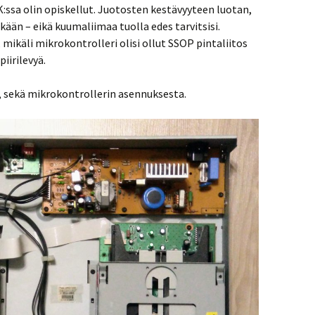
:ssa olin opiskellut. Juotosten kestävyyteen luotan,
ään – eikä kuumaliimaa tuolla edes tarvitsisi.
, mikäli mikrokontrolleri olisi ollut SSOP pintaliitos
iirilevyä.
ä, sekä mikrokontrollerin asennuksesta.