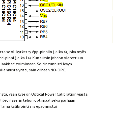
utta se oli kytketty Vpp-pinniin (jalka 4), joka myös
Vdd-pinni (jalka 14). Kun siirsin johdon oletettuun
 ’laakista’ toimimaan. Soitin tunnisti levyn
llennusta yritti, sain virheen NO-OPC.
stä, vaan kyse on Optical Power Calibration viasta.
libroi laserin tehon optimaaliseksi parhaan
ämä kalibrointi siis epäonnistui.