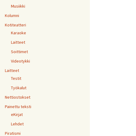
Musiikki
Kolumni
Kotiteatteri
Karaoke
Laitteet
Soittimet
Videotykki
Laitteet
Testit
Työkalut
Nettiostokset
Painettu teksti
eKirjat
Lehdet
Piratismi