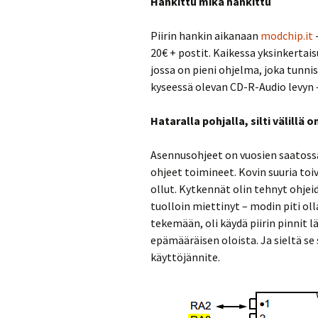
Hankittu mikä hankittu
Piirin hankin aikanaan
modchip.it
-
20€ + postit. Kaikessa yksinkerta
jossa on pieni ohjelma, joka tunni
kyseessä olevan CD-R-Audio levyn –
Hataralla pohjalla, silti välillä 
Asennusohjeet on vuosien saatossa
ohjeet toimineet. Kovin suuria toi
ollut. Kytkennät olin tehnyt ohje
tuolloin miettinyt – modin piti ol
tekemään, oli käydä piirin pinnit l
epämääräisen oloista. Ja sieltä se s
käyttöjännite.