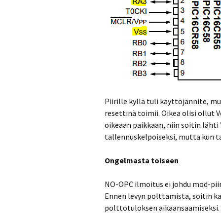
Piirille kyllä tuli käyttöjännite, m
resettinä toimii. Oikea olisi ollut 
oikeaan paikkaan, niin soitin lähti
tallennuskelpoiseksi, mutta kun ta
Ongelmasta toiseen
NO-OPC ilmoitus ei johdu mod-piiri
Ennen levyn polttamista, soitin ka
polttotuloksen aikaansaamiseksi. T