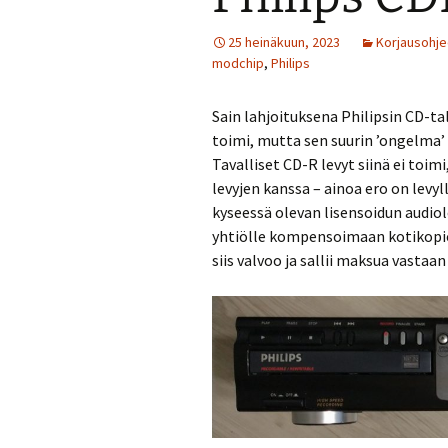
25 heinäkuun, 2023
Korjausohje
modchip
,
Philips
Sain lahjoituksena Philipsin CD-t
toimi, mutta sen suurin ’ongelma’
Tavalliset CD-R levyt siinä ei toim
levyjen kanssa – ainoa ero on levyl
kyseessä olevan lisensoidun audiol
yhtiölle kompensoimaan kotikopioi
siis valvoo ja sallii maksua vastaa