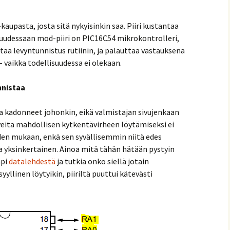
kaupasta, josta sitä nykyisinkin saa. Piiri kustantaa
isuudessaan mod-piiri on PIC16C54 mikrokontrolleri,
staa levyntunnistus rutiinin, ja palauttaa vastauksena
 vaikka todellisuudessa ei olekaan.
onnistaa
 kadonneet johonkin, eikä valmistajan sivujenkaan
veita mahdollisen kytkentävirheen löytämiseksi ei
iden mukaan, enkä sen syvällisemmin niitä edes
la yksinkertainen. Ainoa mitä tähän hätään pystyin
äpi
datalehdestä
ja tutkia onko siellä jotain
yyllinen löytyikin, piiriltä puuttui kätevästi