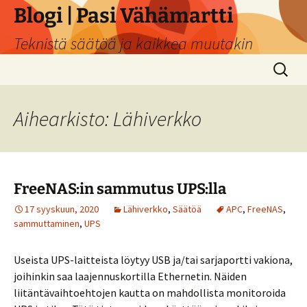
Siirry
Blogi | Pasi Vähämartti
sisältöön
Teknistä säätöä ja kaikkea muutakin
Haku:
Aihearkisto: Lähiverkko
FreeNAS:in sammutus UPS:lla
17 syyskuun, 2020
Lähiverkko
,
Säätöä
APC
,
FreeNAS
,
sammuttaminen
,
UPS
Useista UPS-laitteista löytyy USB ja/tai sarjaportti vakiona,
joihinkin saa laajennuskortilla Ethernetin. Näiden
liitäntävaihtoehtojen kautta on mahdollista monitoroida