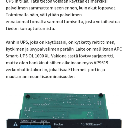
UPS:in tilaa. Tätä tietoa voidaan käyttää esimerkiksi
palvelimen sammuttamiseen ennen, kuin akut loppuvat.
Toimimalla näin, vältytään palvelimen
ennakoimattomalta sammuttamiselta, josta voi aiheutua
tiedon korruptoitumista.
Vanhin UPS, joka on käytössäni, on kytketty reitittimen,
kytkimen ja levypalvelimen perään. Laite on malliltaan APC
Smart-UPS OL 1000 XL. Vakiona tästä löytyy sarjaportti,
mutta olen hankkinut siihen aikoinaan myös AP9619
verkonhallintakortin, joka lisää Ethernet-portin ja
muutaman muun lisäominaisuuden.