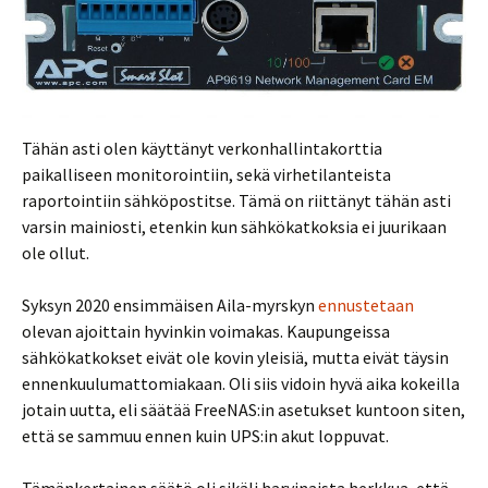
Tähän asti olen käyttänyt verkonhallintakorttia
paikalliseen monitorointiin, sekä virhetilanteista
raportointiin sähköpostitse. Tämä on riittänyt tähän asti
varsin mainiosti, etenkin kun sähkökatkoksia ei juurikaan
ole ollut.
Syksyn 2020 ensimmäisen Aila-myrskyn
ennustetaan
olevan ajoittain hyvinkin voimakas. Kaupungeissa
sähkökatkokset eivät ole kovin yleisiä, mutta eivät täysin
ennenkuulumattomiakaan. Oli siis vidoin hyvä aika kokeilla
jotain uutta, eli säätää FreeNAS:in asetukset kuntoon siten,
että se sammuu ennen kuin UPS:in akut loppuvat.
Tämänkertainen säätö oli sikäli harvinaista herkkua, että