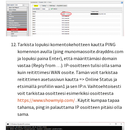
Tarkista lopuksi komentokehotteen kautta PING
komennon avulla (ping munomaosoite.drayddns.com
ja lopuksi paina Enter), että määrittämäsi domain
vastaa (Reply from …). IP-osoitteen tulisi olla sama
kuin reitittimesi WAN osoite. Tämän voit tarkistaa
reitittimen asetussivun kautta => Online Status ja
etsimällä profiilin wan1 ja sen IP:n. Vaihtoehtoisesti
voit tarkistaa osoitteesi esimerkiksi osoitteesta
https://www.showmyip.com/
. Käytit kumpaa tapaa
tahansa, ping:in palauttama IP osoitteen pitäisi olla
sama.