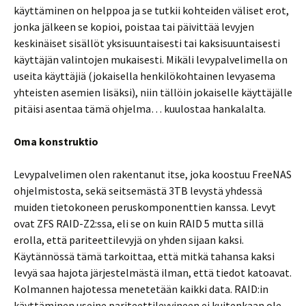
käyttäminen on helppoa ja se tutkii kohteiden väliset erot,
jonka jälkeen se kopioi, poistaa tai päivittää levyjen
keskinäiset sisällöt yksisuuntaisesti tai kaksisuuntaisesti
käyttäjän valintojen mukaisesti. Mikäli levypalvelimella on
useita käyttäjiä (jokaisella henkilökohtainen levyasema
yhteisten asemien lisäksi), niin tällöin jokaiselle käyttäjälle
pitäisi asentaa tämä ohjelma… kuulostaa hankalalta.
Oma konstruktio
Levypalvelimen olen rakentanut itse, joka koostuu FreeNAS
ohjelmistosta, sekä seitsemästä 3TB levystä yhdessä
muiden tietokoneen peruskomponenttien kanssa. Levyt
ovat ZFS RAID-Z2:ssa, eli se on kuin RAID 5 mutta sillä
erolla, että pariteettilevyjä on yhden sijaan kaksi.
Käytännössä tämä tarkoittaa, että mitkä tahansa kaksi
levyä saa hajota järjestelmästä ilman, että tiedot katoavat.
Kolmannen hajotessa menetetään kaikki data. RAID:in
käyttäminen useine pariteettilevyineen ei kuitenkaan ole