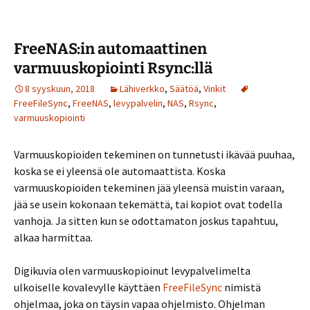
FreeNAS:in automaattinen
varmuuskopiointi Rsync:llä
8 syyskuun, 2018
Lähiverkko
,
Säätöä
,
Vinkit
FreeFileSync
,
FreeNAS
,
levypalvelin
,
NAS
,
Rsync
,
varmuuskopiointi
Varmuuskopioiden tekeminen on tunnetusti ikävää puuhaa,
koska se ei yleensä ole automaattista. Koska
varmuuskopioiden tekeminen jää yleensä muistin varaan,
jää se usein kokonaan tekemättä, tai kopiot ovat todella
vanhoja. Ja sitten kun se odottamaton joskus tapahtuu,
alkaa harmittaa.
Digikuvia olen varmuuskopioinut levypalvelimelta
ulkoiselle kovalevylle käyttäen
FreeFileSync
nimistä
ohjelmaa, joka on täysin vapaa ohjelmisto. Ohjelman