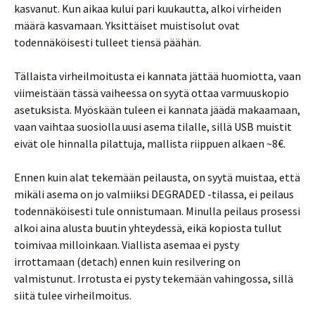
kasvanut. Kun aikaa kului pari kuukautta, alkoi virheiden
määrä kasvamaan. Yksittäiset muistisolut ovat
todennäköisesti tulleet tiensä päähän.
Tällaista virheilmoitusta ei kannata jättää huomiotta, vaan
viimeistään tässä vaiheessa on syytä ottaa varmuuskopio
asetuksista. Myöskään tuleen ei kannata jäädä makaamaan,
vaan vaihtaa suosiolla uusi asema tilalle, sillä USB muistit
eivät ole hinnalla pilattuja, mallista riippuen alkaen ~8€.
Ennen kuin alat tekemään peilausta, on syytä muistaa, että
mikäli asema on jo valmiiksi DEGRADED -tilassa, ei peilaus
todennäköisesti tule onnistumaan. Minulla peilaus prosessi
alkoi aina alusta buutin yhteydessä, eikä kopiosta tullut
toimivaa milloinkaan. Viallista asemaa ei pysty
irrottamaan (detach) ennen kuin resilvering on
valmistunut. Irrotusta ei pysty tekemään vahingossa, sillä
siitä tulee virheilmoitus.