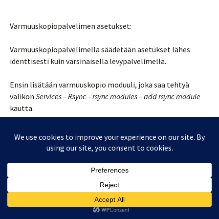
Varmuuskopiopalvelimen asetukset:
Varmuuskopiopalvelimella säädetään asetukset lähes
identtisesti kuin varsinaisella levypalvelimella.
Ensin lisätään varmuuskopio moduuli, joka saa tehtyä
valikon
Services – Rsync – rsync modules – add rsync module
kautta.
Poluksi valitaan se paikka, jonne kopio halutaan tehtävän.
Polun ei tarvitse olla identtinen varsinaisen levypalvelimen
polun kanssa.