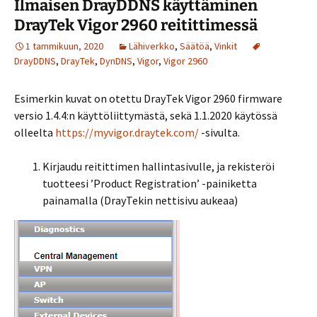
Ilmaisen DrayDDNS käyttäminen
DrayTek Vigor 2960 reitittimessä
1 tammikuun, 2020
Lähiverkko
,
Säätöä
,
Vinkit
DrayDDNS
,
DrayTek
,
DynDNS
,
Vigor
,
Vigor 2960
Esimerkin kuvat on otettu DrayTek Vigor 2960 firmware
versio 1.4.4:n käyttöliittymästä, sekä 1.1.2020 käytössä
olleelta
https://myvigor.draytek.com/
-sivulta.
Kirjaudu reitittimen hallintasivulle, ja rekisteröi
tuotteesi ’Product Registration’ -painiketta
painamalla (DrayTekin nettisivu aukeaa)