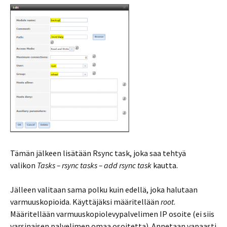
Tämän jälkeen lisätään Rsync task, joka saa tehtyä
valikon
Tasks – rsync tasks – add rsync task
kautta.
Jälleen valitaan sama polku kuin edellä, joka halutaan
varmuuskopioida. Käyttäjäksi määritellään
root
.
Määritellään varmuuskopiolevypalvelimen IP osoite (ei siis
varsinaisen palvelimen omaa osoitetta). Annetaan vapaasti