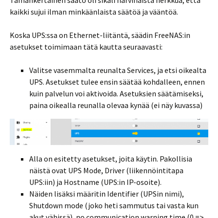
kaikki sujui ilman minkäänlaista säätöä ja vääntöä.
Koska UPS:ssa on Ethernet-liitäntä, säädin FreeNAS:in
asetukset toimimaan tätä kautta seuraavasti:
Valitse vasemmalta reunalta Services, ja etsi oikealta
UPS. Asetukset tulee ensin säätää kohdalleen, ennen
kuin palvelun voi aktivoida. Asetuksien säätämiseksi,
paina oikealla reunalla olevaa kynää (ei näy kuvassa)
Alla on esitetty asetukset, joita käytin. Pakollisia
näistä ovat UPS Mode, Driver (liikennöintitapa
UPS:iin) ja Hostname (UPS:in IP-osoite).
Näiden lisäksi määritin Identifier (UPSin nimi),
Shutdown mode (joko heti sammutus tai vasta kun
akut vähissä), no communication warning time (0 =>