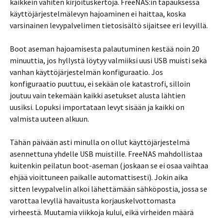
kaikkein vähiten kirjoituskertoja. FreeNAS:in tapauksessa
käyttöjärjestelmälevyn hajoaminen ei haittaa, koska
varsinainen levypalvelimen tietosisältö sijaitsee eri levyillä.
Boot aseman hajoamisesta palautuminen kestää noin 20
minuuttia, jos hyllystä löytyy valmiiksi uusi USB muisti sekä
vanhan käyttöjärjestelmän konfiguraatio. Jos
konfiguraatio puuttuu, ei sekään ole katastrofi, silloin
joutuu vain tekemään kaikki asetukset alusta lähtien
uusiksi. Lopuksi importataan levyt sisään ja kaikki on
valmista uuteen alkuun.
Tähän päivään asti minulla on ollut käyttöjärjestelmä
asennettuna yhdelle USB muistille. FreeNAS mahdollistaa
kuitenkin peilatun boot-aseman (joskaan se ei osaa vaihtaa
ehjää vioittuneen paikalle automattisesti). Jokin aika
sitten levypalvelin alkoi lähettämään sähköpostia, jossa se
varottaa levyllä havaitusta korjauskelvottomasta
virheestä. Muutamia viikkoja kului, eikä virheiden määrä