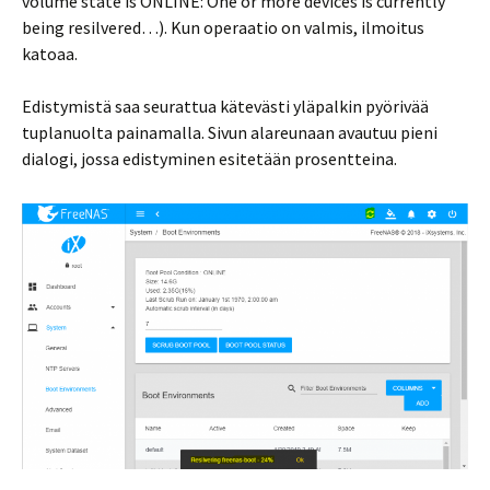
volume state is ONLINE: One or more devices is currently
being resilvered…). Kun operaatio on valmis, ilmoitus
katoaa.
Edistymistä saa seurattua kätevästi yläpalkin pyörivää
tuplanuolta painamalla. Sivun alareunaan avautuu pieni
dialogi, jossa edistyminen esitetään prosentteina.