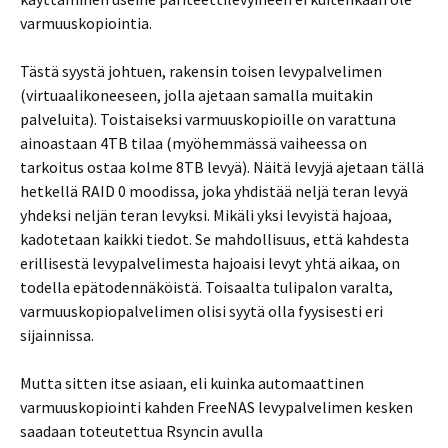
varmuuskopiointia.
Tästä syystä johtuen, rakensin toisen levypalvelimen
(virtuaalikoneeseen, jolla ajetaan samalla muitakin
palveluita). Toistaiseksi varmuuskopioille on varattuna
ainoastaan 4TB tilaa (myöhemmässä vaiheessa on
tarkoitus ostaa kolme 8TB levyä). Näitä levyjä ajetaan tällä
hetkellä RAID 0 moodissa, joka yhdistää neljä teran levyä
yhdeksi neljän teran levyksi. Mikäli yksi levyistä hajoaa,
kadotetaan kaikki tiedot. Se mahdollisuus, että kahdesta
erillisestä levypalvelimesta hajoaisi levyt yhtä aikaa, on
todella epätodennäköistä. Toisaalta tulipalon varalta,
varmuuskopiopalvelimen olisi syytä olla fyysisesti eri
sijainnissa.
Mutta sitten itse asiaan, eli kuinka automaattinen
varmuuskopiointi kahden FreeNAS levypalvelimen kesken
saadaan toteutettua Rsyncin avulla