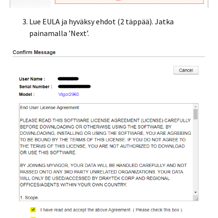
Lue EULA ja hyväksy ehdot (2 täppää). Jatka
painamalla ’Next’.