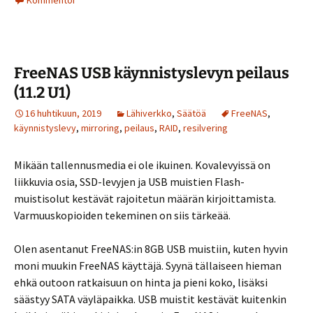
FreeNAS USB käynnistyslevyn peilaus
(11.2 U1)
16 huhtikuun, 2019
Lähiverkko
,
Säätöä
FreeNAS
,
käynnistyslevy
,
mirroring
,
peilaus
,
RAID
,
resilvering
Mikään tallennusmedia ei ole ikuinen. Kovalevyissä on
liikkuvia osia, SSD-levyjen ja USB muistien Flash-
muistisolut kestävät rajoitetun määrän kirjoittamista.
Varmuuskopioiden tekeminen on siis tärkeää.
Olen asentanut FreeNAS:in 8GB USB muistiin, kuten hyvin
moni muukin FreeNAS käyttäjä. Syynä tällaiseen hieman
ehkä outoon ratkaisuun on hinta ja pieni koko, lisäksi
säästyy SATA väyläpaikka. USB muistit kestävät kuitenkin