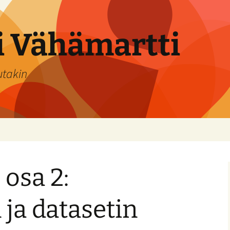
si Vähämartti
utakin
osa 2:
ja datasetin