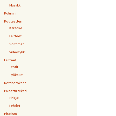
Musiikki
Kolumni
Kotiteatteri
Karaoke
Laitteet
Soittimet
Videotykki
Laitteet
Testit
Työkalut
Nettiostokset
Painettu teksti
eKirjat
Lehdet
Piratismi