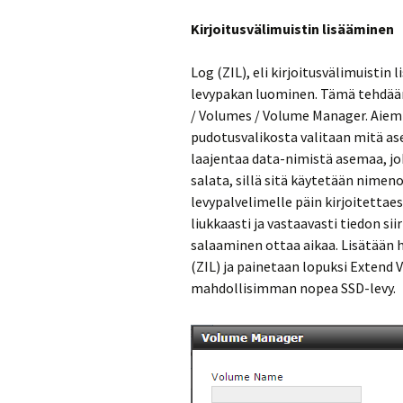
Kirjoitusvälimuistin lisääminen
Log (ZIL), eli kirjoitusvälimuistin
levypakan luominen. Tämä tehdään 
/ Volumes / Volume Manager. Aiem
pudotusvalikosta valitaan mitä as
laajentaa data-nimistä asemaa, joka
salata, sillä sitä käytetään nime
levypalvelimelle päin kirjoitettae
liukkaasti ja vastaavasti tiedon si
salaaminen ottaa aikaa. Lisätään h
(ZIL) ja painetaan lopuksi Extend 
mahdollisimman nopea SSD-levy.