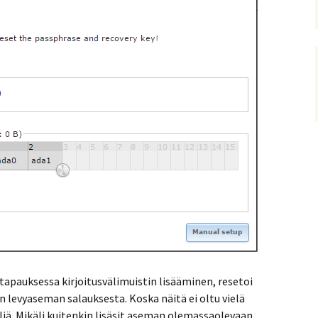
apauksessa kirjoitusvälimuistin lisääminen, resetoi
levyaseman salauksesta. Koska näitä ei oltu vielä
äliä. Mikäli kuitenkin lisäsit aseman olemassaolevaan