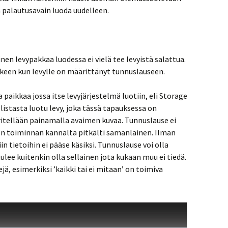
 palautusavain luoda uudelleen.
en levypakkaa luodessa ei vielä tee levyistä salattua.
keen kun levylle on määrittänyt tunnuslauseen.
aikkaa jossa itse levyjärjestelmä luotiin, eli Storage
listasta luotu levy, joka tässä tapauksessa on
itellään painamalla avaimen kuvaa. Tunnuslause ei
 on toiminnan kannalta pitkälti samanlainen. Ilman
in tietoihin ei pääse käsiksi. Tunnuslause voi olla
lee kuitenkin olla sellainen jota kukaan muu ei tiedä.
jä, esimerkiksi ’kaikki tai ei mitaan’ on toimiva