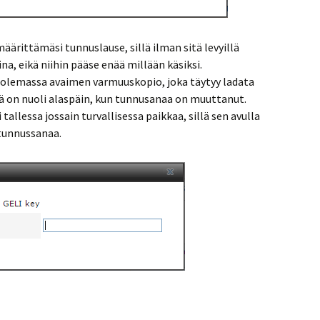
rittämäsi tunnuslause, sillä ilman sitä levyillä
ina, eikä niihin pääse enää millään käsiksi.
 olemassa avaimen varmuuskopio, joka täytyy ladata
sä on nuoli alaspäin, kun tunnusanaa on muuttanut.
tallessa jossain turvallisessa paikkaa, sillä sen avulla
 tunnussanaa.