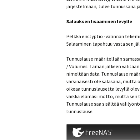
järjestelmään, tulee tunnussana ja
Salauksen lisääminen levylle
Pelkkä enctyptio -valinnan tekemin
Salaaminen tapahtuu vasta sen jäl
Tunnuslause määritellään samassa p
/ Volumes. Tämän jälkeen valitaan 
nimeltään data. Tunnuslause määr
varsinaisesti ole salasana, mutta
oikeaa tunnuslausetta levyllä olevi
vaikka elämäsi motto, mutta sen tu
Tunnuslause saa sisältää välilyönte
tunnuslause.