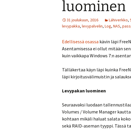
luominen
31 joulukuun, 2016
Lähiverkko
,
levypakka
,
levypalvelin
,
Log
,
NAS
,
pass
Edellisessä osassa
kävin läpi Free
Asentamisessa ei ollut mitään sen
kuin vaikkapa Windows 7:n asenta
Tälläkertaa käyn läpi kuinka FreeN
läpi kirjoitusvälimuistin ja salauk
Levypakan luominen
Seuraavaksi luodaan tallennustila
Volumes / Volume Manager kautta. 
kohtaan mikäli haluat salata koko 
sekä RAID-aseman tyyppi. Tässä tap