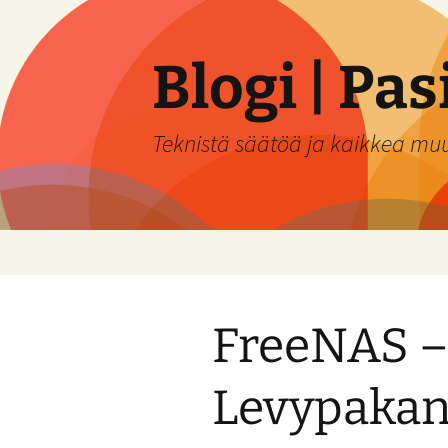
Siirry
sisältöön
Blogi | Pa
Teknistä säätöä ja kaikkea mu
FreeNAS – 
Levypakan 