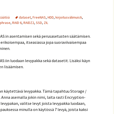
Säätöä
dataset
,
FreeNAS
,
HDD
,
kirjoitusvälimuisti
,
phrase
,
RAID 6
,
RAIDZ2
,
SSD
,
ZIL
NAS:in asentamisen sekä perusasetusten säätämisen.
 erikoisempaa, itseasiassa jopa suoraviivaisempaa
minen.
AS:iin luodaan levypakka sekä datasetit. Lisäksi käyn
sen lisäämisen.
an käytettävä levypakka. Tämä tapahtuu Storage /
Anna asemalla jokin nimi, laita rasti Encryption-
levypakan, valitse levyt joista levypakka luodaan,
auksessa minulla on käytössä 7 levyä, joista kaksi