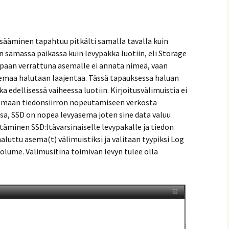
 lisääminen tapahtuu pitkälti samalla tavalla kuin
samassa paikassa kuin levypakka luotiin, eli Storage
paan verrattuna asemalle ei annata nimeä, vaan
emaa halutaan laajentaa. Tässä tapauksessa haluan
 edellisessä vaiheessa luotiin. Kirjoitusvälimuistia ei
nomaan tiedonsiirron nopeutamiseen verkosta
ssa, SSD on nopea levyasema joten sine data valuu
irtäminen SSD:ltävarsinaiselle levypakalle ja tiedon
aluttu asema(t) välimuistiksi ja valitaan tyypiksi Log
Volume. Välimusitina toimivan levyn tulee olla