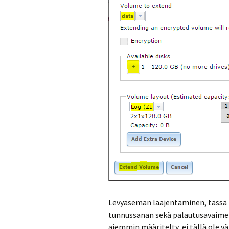
Levyaseman laajentaminen, tässä t
tunnussanan sekä palautusavaimen 
aiemmin määritelty, ei tällä ole v