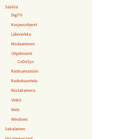
Säätöä
DigiTV
Korjausohjeet
Lähiverkko
Modaaminen
Ohjelmointi
CoDeSys
Radioamatööri
Radiokuuntelu
Riistakamera
Vinkit
Web
Windows
Sekalainen
Uncategorized