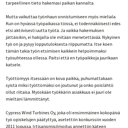
tarpeellinen tieto hakemasi paikan kannalta.
Mutta vaikuttaa työnhaun onnistumiseen myös mieliala.
Kun on hyvässä työpaikassa töissä, ei todennäköisesti edes
etsi aktiivisesti uutta työtä. Ja vaikka hakemuksen
jättäisikin, ei hakijalla ole mitään menetettävää. Nykyinen
työ on ja pysyy lopputuloksesta riippumatta. Itse koen
tämän takia työn etsimisen kaikkein helpoimmaksi
työsuhteessa ollessa. Paitsi että en työpaikkoja juurikaan
katsele.
Työttömyys itsessään on kova paikka, puhumattakaan
syistä miksi työttömäksi on joutunut ja onko poislähtö
ollut riitaisa. Myöskään työkkärin asiakkuus ei juuri ole
mieltäni lämmittänyt.
Cypress Wind Turbines Oy, joka oli ensimmäinen kokopäivä
työ opiskelujen päätyttyä, asetettiin konkurssiin vuoden
2011 lopussa. Irtisanomisilmoitus annettiin käteen