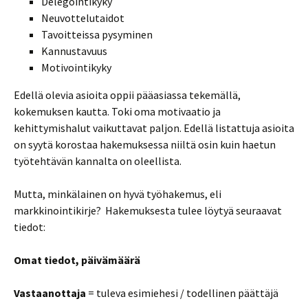
Delegointikyky
Neuvottelutaidot
Tavoitteissa pysyminen
Kannustavuus
Motivointikyky
Edellä olevia asioita oppii pääasiassa tekemällä,
kokemuksen kautta. Toki oma motivaatio ja
kehittymishalut vaikuttavat paljon. Edellä listattuja asioita
on syytä korostaa hakemuksessa niiltä osin kuin haetun
työtehtävän kannalta on oleellista.
Mutta, minkälainen on hyvä työhakemus, eli
markkinointikirje? Hakemuksesta tulee löytyä seuraavat
tiedot:
Omat tiedot, päivämäärä
Vastaanottaja
= tuleva esimiehesi / todellinen päättäjä