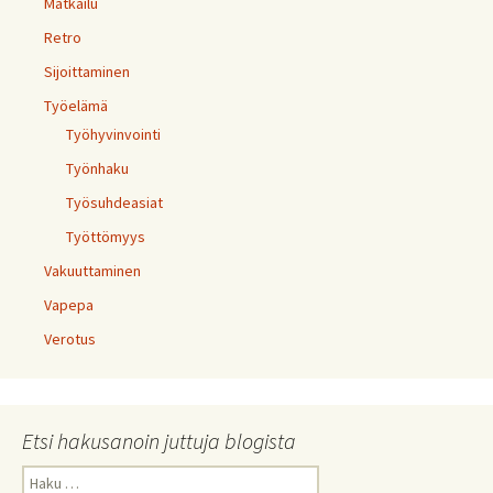
Matkailu
Retro
Sijoittaminen
Työelämä
Työhyvinvointi
Työnhaku
Työsuhdeasiat
Työttömyys
Vakuuttaminen
Vapepa
Verotus
Etsi hakusanoin juttuja blogista
Haku: