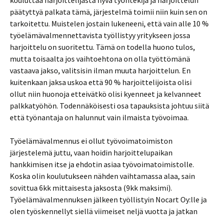
kouluttaa harjoittelijasta hyvä työntekijä ja harjoittelun
päätyttyä palkata tämä, järjestelmä toimii niin kuin sen on
tarkoitettu. Muistelen jostain lukeneeni, että vain alle 10 %
työelämävalmennettavista työllistyy yritykseen jossa
harjoittelu on suoritettu. Tämä on todella huono tulos,
mutta toisaalta jos vaihtoehtona on olla työttömänä
vastaava jakso, valitsisin ilman muuta harjoittelun. En
kuitenkaan jaksa uskoa että 90 % harjoittelijoista olisi
ollut niin huonoja etteivätkö olisi kyenneet ja kelvanneet
palkkatyöhön. Todennäköisesti osa tapauksista johtuu siitä
että työnantaja on halunnut vain ilmaista työvoimaa.
Työelämävalmennus ei ollut työvoimatoimiston
järjestelemä juttu, vaan hoidin harjoittelupaikan
hankkimisen itse ja ehdotin asiaa työvoimatoimistolle.
Koska olin koulutukseen nähden vaihtamassa alaa, sain
sovittua 6kk mittaisesta jaksosta (9kk maksimi).
Työelämävalmennuksen jälkeen työllistyin Nocart Oy:lle ja
olen työskennellyt siellä viimeiset neljä vuotta ja jatkan