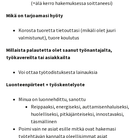
(=älä kerro hakemuksessa soittaneesi)
Mikä on tarjoamasi hyöty
Korosta tuoretta tietouttasi (mikäli olet juuri
valmistunut), tuore koulutus
Millaista palautetta olet saanut työnantajalta,
työkavereilta tai asiakkailta
Voi ottaa työtodistuksesta lainauksia
Luonteenpiirteet + työskentelyote
Minua on luonnehdittu, sanottu
Reippaaksi, energiseksi, auttamisenhaluiseksi,
huolelliseksi, pitkäjänteiseksi, innostavaksi,
täsmällinen
Poimi vain ne asiat esille mitkä ovat hakemasi
työtehtävän kannalta oleellisimmat asiat