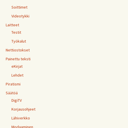
Soittimet
Videotykki
Laitteet
Testit
Työkalut
Nettiostokset
Painettu teksti
eKirjat
Lehdet
Piratismi
Säätöä
DigiTV
Korjausohjeet
Lähiverkko
Modaaminen