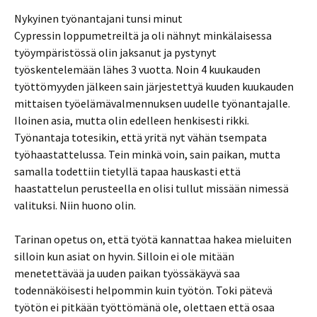
Nykyinen työnantajani tunsi minut
Cypressin loppumetreiltä ja oli nähnyt minkälaisessa
työympäristössä olin jaksanut ja pystynyt
työskentelemään lähes 3 vuotta. Noin 4 kuukauden
työttömyyden jälkeen sain järjestettyä kuuden kuukauden
mittaisen työelämävalmennuksen uudelle työnantajalle.
Iloinen asia, mutta olin edelleen henkisesti rikki.
Työnantaja totesikin, että yritä nyt vähän tsempata
työhaastattelussa. Tein minkä voin, sain paikan, mutta
samalla todettiin tietyllä tapaa hauskasti että
haastattelun perusteella en olisi tullut missään nimessä
valituksi. Niin huono olin.
Tarinan opetus on, että työtä kannattaa hakea mieluiten
silloin kun asiat on hyvin. Silloin ei ole mitään
menetettävää ja uuden paikan työssäkäyvä saa
todennäköisesti helpommin kuin työtön. Toki pätevä
työtön ei pitkään työttömänä ole, olettaen että osaa