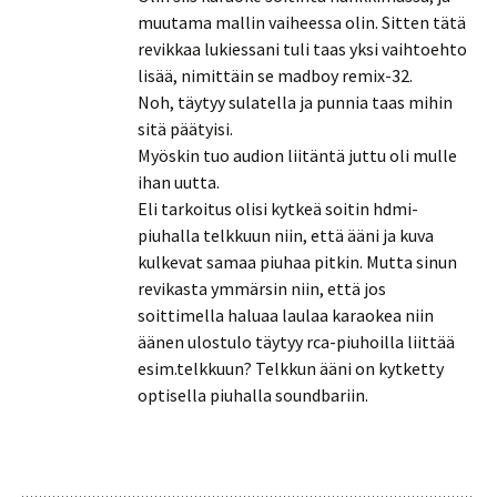
muutama mallin vaiheessa olin. Sitten tätä
revikkaa lukiessani tuli taas yksi vaihtoehto
lisää, nimittäin se madboy remix-32.
Noh, täytyy sulatella ja punnia taas mihin
sitä päätyisi.
Myöskin tuo audion liitäntä juttu oli mulle
ihan uutta.
Eli tarkoitus olisi kytkeä soitin hdmi-
piuhalla telkkuun niin, että ääni ja kuva
kulkevat samaa piuhaa pitkin. Mutta sinun
revikasta ymmärsin niin, että jos
soittimella haluaa laulaa karaokea niin
äänen ulostulo täytyy rca-piuhoilla liittää
esim.telkkuun? Telkkun ääni on kytketty
optisella piuhalla soundbariin.