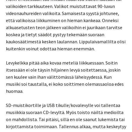
valikoiden tarkkuuteen. Valikot muistuttavat 90-luvun
videonauhureiden valikoita. Samaisesta syystä johtunee,
että valikoissa liikkuminen on hieman kankeaa. Onneksi
alkuasetusten teon jälkeen valikoihin ei juurikaan tarvitse
koskea ja tietyt säädöt pystyy tekemään suoraan
kaukosäätimestä kesken laulannan. Lippulaivamallilta olisi
kuitenkin voinut odottaa hieman enemmän.
Levykelkka pitää aika kovaa meteliä liikkuessaan. Soitin
itsessään ei ole täysin hiljainen levyä soitettaessa, joskin
sen kuulee vain ihan välittömässä läheisyydessä. Kun
musiiki soi taustalla, ei koko soittimen olemassaoloa edes
huomaa.
SD-muistikortille ja USB tikulle/kovalevylle voi tallentaa
musiikkia suoraan CD-levyltä. Myös toisto näiltä medioilta
on mahdollista. Tai pitäisi, sillä en ole saanut lukemista tai
kirjottamista toimimaan. Tallennus alkaa, mutta keskeytyy