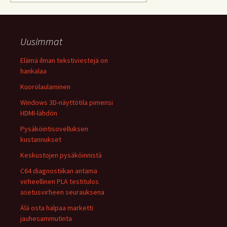
Uusimmat
Elämä ilman tekstiviestejä on
hankalaa
Kuorolaulaminen
Windows 3D-näyttötila pimensi
HDMI-lähdön
Pysäköintisovelluksen
kustannukset
Keskustojen pysäköinnistä
C64 diagnostiikan antama
virheellinen PLA testitulos
asetusvirheen seurauksena
Älä osta halpaa marketti
jauhesammutinta