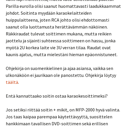
Parilla eurolla olisi saanut huomattavasti laadukkaammat
johdot. Soitinta myydään karaokelaitteiden
huippulaitteena, joten RCA johto olisi ehdottomasti
saanut olla luottamusta herättävämmän näköinen.
Räkkiraudat tulevat soittimen mukana, mutta reikien
jaottelu ja sijainti suhteessa soittimeen on hassu, jonka
myötä 2U korkea laite vie 3U verran tilaa. Raudat ovat
kaunis ajatus, mutta mielestäni hieman epäonnistuneet.
Ohjekirja on suomenkielinen ja ajaa asiansa, vaikka sen
ulkonäköön ei juurikaan ole panostettu. Ohjekirja löytyy
täältä
.
Entä kannattaako soitin ostaa karaokesoittimeksi?
Jos setiksi riittää soitin + mikit, on MFP-2000 hyvä valinta.
Jos taas kaipaa parempaa käytettävyyttä, suosittelen
hankkimaan tavallisen DVD-soittimen sekä erillisen