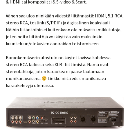
& HDMI tai komposiitti & S-video & Scart.
Äänen saa ulos niinikään viidestä liitännästä: HDMI, 5.1 RCA,
stereo RCA, toslink (S/PDIF) ja digitalinen koaksiaali.
Näihin liitäntöihin ei kuitenkaan ole miksattu mikkituloja,
joten noita liitäntöjä voi käyttää vain muksiinkin
kuunteluun/elokuvien ääniraidan toistamiseen.
Karaokemikserin ulostulo on käytettävissä kahdessa
stereo RCA lädössä sekä XLR -liittimistä. Nämä ovat
stereolähtöjä, joten karaokea ei pääse laulamaan
monikanavaisena
Liekkö niitä edes monikanava
karaokelevyjä olemassa.