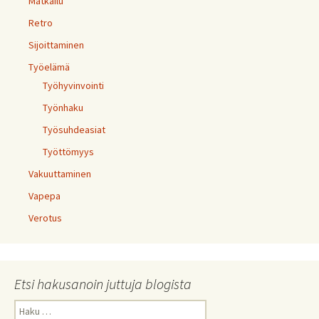
Matkailu
Retro
Sijoittaminen
Työelämä
Työhyvinvointi
Työnhaku
Työsuhdeasiat
Työttömyys
Vakuuttaminen
Vapepa
Verotus
Etsi hakusanoin juttuja blogista
Haku: