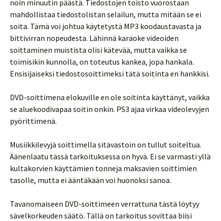
noin minuutin päästä. Tiedostojen toisto vuorostaan
mahdollistaa tiedostolistan selailun, mutta mitään se ei
soita. Tämä voi johtua käytetystä MP3 koodaustavasta ja
bittivirran nopeudesta. Lähinnä karaoke videoiden
soittaminen muistista olisi kätevää, mutta vaikka se
toimisikin kunnolla, on toteutus kankea, jopa hankala.
Ensisijaiseksi tiedostosoittimeksi tätä soitinta en hankkisi.
DVD-soittimena elokuville en ole soitinta käyttänyt, vaikka
se aluekoodivapaa soitin onkin. PS3 ajaa virkaa videolevyjen
pyörittimenä.
Musiikkilevyjä soittimella sitävastoin on tullut soiteltua.
Äänenlaatu tässä tarkoituksessa on hyvä. Ei se varmasti yllä
kultakorvien käyttämien tonneja maksavien soittimien
tasolle, mutta ei ääntäkään voi huonoksi sanoa.
Tavanomaiseen DVD-soittimeen verrattuna tästä löytyy
sävelkorkeuden säätö. Tällä on tarkoitus sovittaa biisi