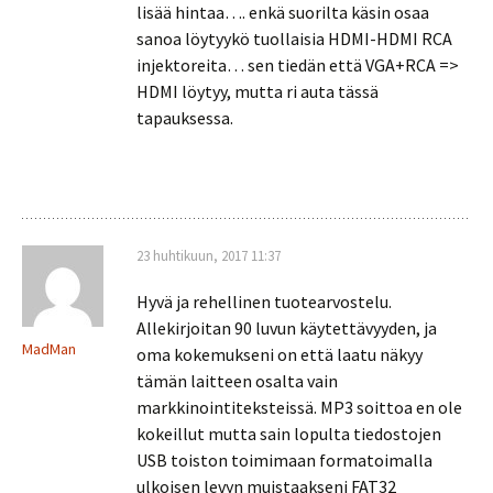
lisää hintaa…. enkä suorilta käsin osaa
sanoa löytyykö tuollaisia HDMI-HDMI RCA
injektoreita… sen tiedän että VGA+RCA =>
HDMI löytyy, mutta ri auta tässä
tapauksessa.
23 huhtikuun, 2017 11:37
Hyvä ja rehellinen tuotearvostelu.
Allekirjoitan 90 luvun käytettävyyden, ja
MadMan
oma kokemukseni on että laatu näkyy
tämän laitteen osalta vain
markkinointiteksteissä. MP3 soittoa en ole
kokeillut mutta sain lopulta tiedostojen
USB toiston toimimaan formatoimalla
ulkoisen levyn muistaakseni FAT32