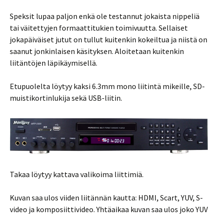
Speksit lupaa paljon enkä ole testannut jokaista nippeliä
tai väitettyjen formaattitukien toimivuutta. Sellaiset
jokapäiväiset jutut on tullut kuitenkin kokeiltua ja niistä on
saanut jonkinlaisen käsityksen. Aloitetaan kuitenkin
liitäntöjen läpikäymisellä.
Etupuolelta löytyy kaksi 6.3mm mono liitintä mikeille, SD-
muistikortinlukija sekä USB-liitin.
Takaa löytyy kattava valikoima liittimiä.
Kuvan saa ulos viiden liitännän kautta: HDMI, Scart, YUV, S-
video ja komposiittivideo. Yhtäaikaa kuvan saa ulos joko YUV