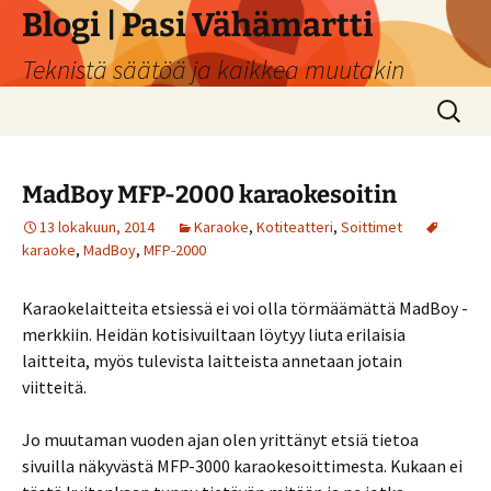
Siirry
Blogi | Pasi Vähämartti
sisältöön
Teknistä säätöä ja kaikkea muutakin
Haku:
MadBoy MFP-2000 karaokesoitin
13 lokakuun, 2014
Karaoke
,
Kotiteatteri
,
Soittimet
karaoke
,
MadBoy
,
MFP-2000
Karaokelaitteita etsiessä ei voi olla törmäämättä MadBoy -
merkkiin. Heidän kotisivuiltaan löytyy liuta erilaisia
laitteita, myös tulevista laitteista annetaan jotain
viitteitä.
Jo muutaman vuoden ajan olen yrittänyt etsiä tietoa
sivuilla näkyvästä MFP-3000 karaokesoittimesta. Kukaan ei