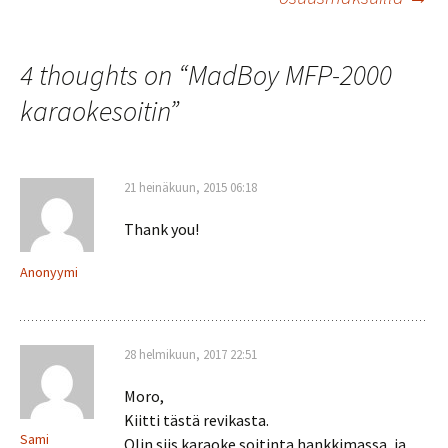
4 thoughts on “
MadBoy MFP-2000
karaokesoitin
”
21 heinäkuun, 2015 06:18
Thank you!
Anonyymi
28 helmikuun, 2017 22:51
Moro,
Kiitti tästä revikasta.
Sami
Olin siis karaoke soitinta hankkimassa, ja