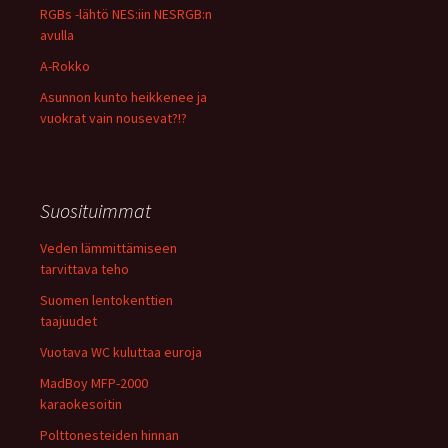
RGBs -lähtö NES:iin NESRGB:n
avulla
A-Rokko
Asunnon kunto heikkenee ja
vuokrat vain nousevat?!?
Suosituimmat
Veden lämmittämiseen
tarvittava teho
Suomen lentokenttien
taajuudet
Vuotava WC kuluttaa euroja
MadBoy MFP-2000
karaokesoitin
Polttonesteiden hinnan