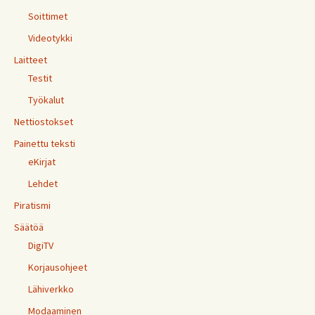
Soittimet
Videotykki
Laitteet
Testit
Työkalut
Nettiostokset
Painettu teksti
eKirjat
Lehdet
Piratismi
Säätöä
DigiTV
Korjausohjeet
Lähiverkko
Modaaminen