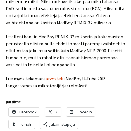
mikserin + mikit. Mikserin kaveriksi kelpaa mikä tahansa
DVD-soitin mistä saa äänen ulos stereona (RCA). Miksereitä
on tarjolla ilman efektejä ja efektien kanssa. Yhtenä
vaihtoehtona on käyttää MadBoy REMIX-32 mikseriä.
Itselleni hankin MadBoy REMIX-32 mikserin ja kokemusten
perusteella olisi minulle ehdottomasti parempi vaihtoehto
ollut ostaa joku muu soitin kuin MadBoy MFP-2000. Ei setti
huono ole, mutta rahalle olisi saanut hieman parempaa
vastinetta toisella kokoonpanolla.
Lue myös tekemäni
arvostelu
MadBoy U-Tube 20P
langattomasta mikrofonijärjestelmästä.
Jaa tämä:
Facebook
X
LinkedIn
Tumblr
Jakamistapoja