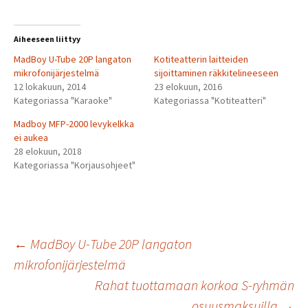
Aiheeseen liittyy
MadBoy U-Tube 20P langaton
Kotiteatterin laitteiden
mikrofonijärjestelmä
sijoittaminen räkkitelineeseen
12 lokakuun, 2014
23 elokuun, 2016
Kategoriassa "Karaoke"
Kategoriassa "Kotiteatteri"
Madboy MFP-2000 levykelkka
ei aukea
28 elokuun, 2018
Kategoriassa "Korjausohjeet"
Artikkelien
←
MadBoy U-Tube 20P langaton
mikrofonijärjestelmä
Rahat tuottamaan korkoa S-ryhmän
selaus
osuusmaksuilla
→