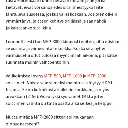
tästä kuitenkaan tunnu tietävän mitään ja ne jotka
tietävät, eivät voi sanoa edes sitä ilmestyykö laite
lähitulevaisuudessa, joskus vai ei koskaan. Jos olen oikein
ymmärtänyt, laitteen kehitys on jäissä ja saa nähdä
julkaistaanko sitä ikinä.
Luonnollisesti tuo MFP-3000 kiinnosti eniten, sillä olisihan
se uusinta ja viimeisintä tekniikka. Koska sitä nyt ei
varmuudella ollut tulossa myyntiin lähiaikoina, piti katse
suunnata muihin vaihtoehtoihin.
Valikoimista löytyy
MFP-500
,
MFP-1000
ja
MFP-2000
-
soittimet. Näistä vain viimeksi mainitusta löytyy HDMI-
liitäntä. Se on kolmikosta kaikkein kookkain, ja myös
arvokkain (215e). Videotykki syö vain HDMI:tä joten
soittimen valinta oli tältä osalta aika selkeä ja helppo.
Mutta mitäpä MFP-2000 sitten toi mukanaan
olohuoneeseeni?