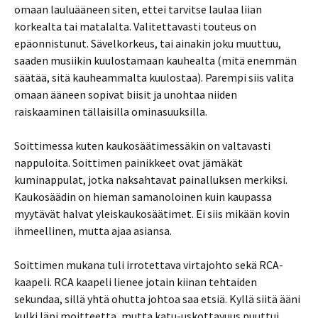
omaan lauluääneen siten, ettei tarvitse laulaa liian
korkealta tai matalalta. Valitettavasti touteus on
epäonnistunut. Sävelkorkeus, tai ainakin joku muuttuu,
saaden musiikin kuulostamaan kauhealta (mitä enemmän
säätää, sitä kauheammalta kuulostaa). Parempi siis valita
omaan ääneen sopivat biisit ja unohtaa niiden
raiskaaminen tällaisilla ominasuuksilla.
Soittimessa kuten kaukosäätimessäkin on valtavasti
nappuloita. Soittimen painikkeet ovat jämäkät
kuminappulat, jotka naksahtavat painalluksen merkiksi.
Kaukosäädin on hieman samanoloinen kuin kaupassa
myytävät halvat yleiskaukosäätimet. Ei siis mikään kovin
ihmeellinen, mutta ajaa asiansa.
Soittimen mukana tuli irrotettava virtajohto sekä RCA-
kaapeli. RCA kaapeli lienee jotain kiinan tehtaiden
sekundaa, sillä yhtä ohutta johtoa saa etsiä. Kyllä siitä ääni
kulki läpi moitteetta, mutta katu-uskottavuus puuttui.