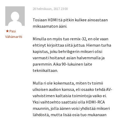
28 helmikuun, 2017 23:00
Tosiaan HDMI:tä pitkin kulkee ainoastaan
miksaamaton ääni.
Pasi
Vähämartti
Minulla on myös tuo remix-32, en ole vaan
ehtinyt kirjoittaa siitä juttua. Hieman turha
kapistus, joku behribgerin mikseri olisi
varmasti hoitanut asian halvemmalla ja
paremmin. Aika 90-lukuinen laite
tekniikaltaan.
Mulla ri ole kokemusta, miten tv toimii
ulkoisen audion kanssa, eli osaako tehdä AV-
vahvistimen kaltaisia toimintoja vaiko ei.
Yksi vaihtoehto saattaisi olla HDMI-RCA
muunnin, jolla äänen voisi yhdistää mikseri
lähdöstä, mutta lisää osia tuo mukanaan