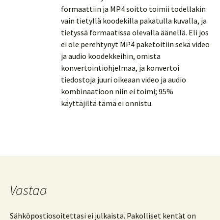
formaattiin ja MP4 soitto toimii todellakin
vain tietyllä koodekilla pakatulla kuvalla, ja
tietyssä formaatissa olevalla äänellä. Eli jos
ei ole perehtynyt MP4 paketoitiin sekä video
ja audio koodekkeihin, omista
konvertointiohjelmaa, ja konvertoi
tiedostoja juuri oikeaan video ja audio
kombinaatioon niin ei toimi; 95%
käyttäjiltä tämä ei onnistu.
Vastaa
Sähköpostiosoitettasi ei julkaista.
Pakolliset kentät on