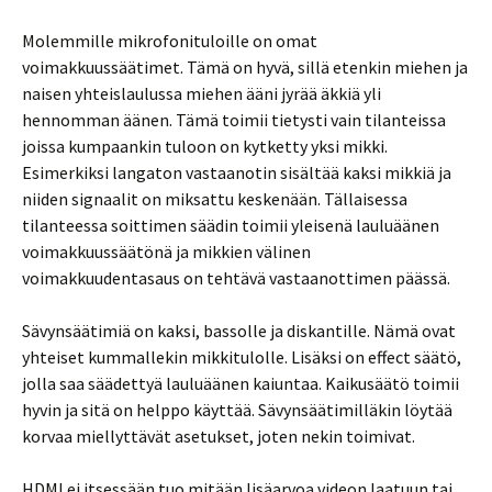
Molemmille mikrofonituloille on omat
voimakkuussäätimet. Tämä on hyvä, sillä etenkin miehen ja
naisen yhteislaulussa miehen ääni jyrää äkkiä yli
hennomman äänen. Tämä toimii tietysti vain tilanteissa
joissa kumpaankin tuloon on kytketty yksi mikki.
Esimerkiksi langaton vastaanotin sisältää kaksi mikkiä ja
niiden signaalit on miksattu keskenään. Tällaisessa
tilanteessa soittimen säädin toimii yleisenä lauluäänen
voimakkuussäätönä ja mikkien välinen
voimakkuudentasaus on tehtävä vastaanottimen päässä.
Sävynsäätimiä on kaksi, bassolle ja diskantille. Nämä ovat
yhteiset kummallekin mikkitulolle. Lisäksi on effect säätö,
jolla saa säädettyä lauluäänen kaiuntaa. Kaikusäätö toimii
hyvin ja sitä on helppo käyttää. Sävynsäätimilläkin löytää
korvaa miellyttävät asetukset, joten nekin toimivat.
HDMI ei itsessään tuo mitään lisäarvoa videon laatuun tai