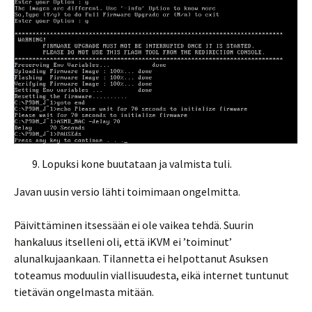
Lopuksi kone buutataan ja valmista tuli.
Javan uusin versio lähti toimimaan ongelmitta.
Päivittäminen itsessään ei ole vaikea tehdä. Suurin
hankaluus itselleni oli, että iKVM ei ’toiminut’
alunalkujaankaan. Tilannetta ei helpottanut Asuksen
toteamus moduulin viallisuudesta, eikä internet tuntunut
tietävän ongelmasta mitään.