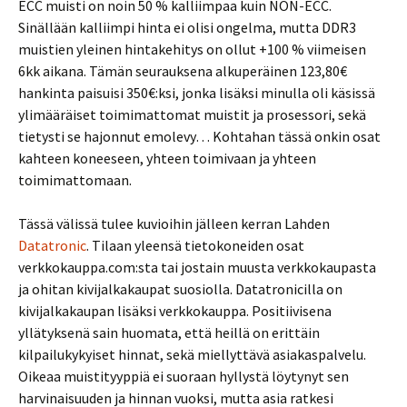
ECC muisti on noin 50 % kalliimpaa kuin NON-ECC.
Sinällään kalliimpi hinta ei olisi ongelma, mutta DDR3
muistien yleinen hintakehitys on ollut +100 % viimeisen
6kk aikana. Tämän seurauksena alkuperäinen 123,80€
hankinta paisuisi 350€:ksi, jonka lisäksi minulla oli käsissä
ylimääräiset toimimattomat muistit ja prosessori, sekä
tietysti se hajonnut emolevy… Kohtahan tässä onkin osat
kahteen koneeseen, yhteen toimivaan ja yhteen
toimimattomaan.
Tässä välissä tulee kuvioihin jälleen kerran Lahden
Datatronic
. Tilaan yleensä tietokoneiden osat
verkkokauppa.com:sta tai jostain muusta verkkokaupasta
ja ohitan kivijalkakaupat suosiolla. Datatronicilla on
kivijalkakaupan lisäksi verkkokauppa. Positiivisena
yllätyksenä sain huomata, että heillä on erittäin
kilpailukykyiset hinnat, sekä miellyttävä asiakaspalvelu.
Oikeaa muistityyppiä ei suoraan hyllystä löytynyt sen
harvinaisuuden ja hinnan vuoksi, mutta asia ratkesi