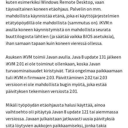
kuten esimerkiksi Windows Remote Desktop, vaan
täysvaltainen koneen etäohjaus. Palvelin on mm.
mahdollista käynnistää etänä, joka ei käyttöjärjestelmien
etätyöpöydillä ole mahdollista (sammutus on). iKVM:n
avulla koneen käynnistymistä on mahdollista seurata
buuttilogosta lähtien (ja säätää vaikka BIOS asetuksia),
ihan samaan tapaan kuin koneen vieressä ollessa.
Asuksen iKVM toimii Javan avulla. Java 8 update 131 jälkeen
iKVM 2.01 ei ole toiminut ollenkaan, koska Javan
turvaominaisuudet kiristyivät. Tätä ongelmaa paikkaamaan
tuli iKVM:n firmware 2.03. Päivittäminen 2.02 tai 2.03
versioon ei ole mahdollista bugin myötä, joka estää
päivityksen tekemisen versiosta 2.01.
Mikäli työpöydän etäohjausta halusi käyttää, ainoa
vaihtoehto oli pitäytyä Javan 8 update 121 tai aiemmassa
versiossa. Javaan julkaistaan jatkuvasti uusia päivityksiä
siitä löytyvien aukkojen paikkaamiseksi, jonka takia