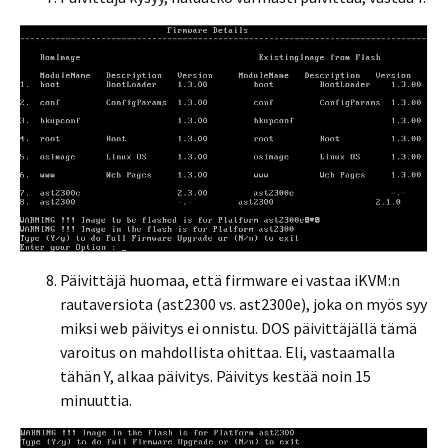
Päivittäjä huomaa, että firmware ei vastaa iKVM:n
rautaversiota (ast2300 vs. ast2300e), joka on myös syy
miksi web päivitys ei onnistu. DOS päivittäjällä tämä
varoitus on mahdollista ohittaa. Eli, vastaamalla
tähän Y, alkaa päivitys. Päivitys kestää noin 15
minuuttia.