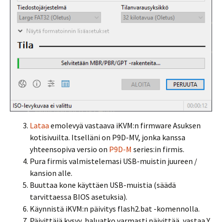
Lataa
emolevyä vastaava iKVM:n firmware Asuksen
kotisivuilta. Itselläni on P9D-MV, jonka kanssa
yhteensopiva versio on
P9D-M
series:in firmis.
Pura firmis valmistelemasi USB-muistin juureen /
kansion alle.
Buuttaa kone käyttäen USB-muistia (säädä
tarvittaessa BIOS asetuksia).
Käynnistä iKVM:n päivitys flash2.bat -komennolla.
Päivittäjä kysyy, haluatko varmasti päivittää, vastaa Y.