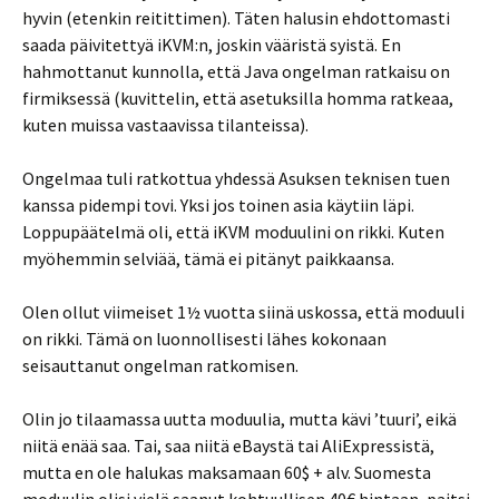
hyvin (etenkin reitittimen). Täten halusin ehdottomasti
saada päivitettyä iKVM:n, joskin vääristä syistä. En
hahmottanut kunnolla, että Java ongelman ratkaisu on
firmiksessä (kuvittelin, että asetuksilla homma ratkeaa,
kuten muissa vastaavissa tilanteissa).
Ongelmaa tuli ratkottua yhdessä Asuksen teknisen tuen
kanssa pidempi tovi. Yksi jos toinen asia käytiin läpi.
Loppupäätelmä oli, että iKVM moduulini on rikki. Kuten
myöhemmin selviää, tämä ei pitänyt paikkaansa.
Olen ollut viimeiset 1½ vuotta siinä uskossa, että moduuli
on rikki. Tämä on luonnollisesti lähes kokonaan
seisauttanut ongelman ratkomisen.
Olin jo tilaamassa uutta moduulia, mutta kävi ’tuuri’, eikä
niitä enää saa. Tai, saa niitä eBaystä tai AliExpressistä,
mutta en ole halukas maksamaan 60$ + alv. Suomesta