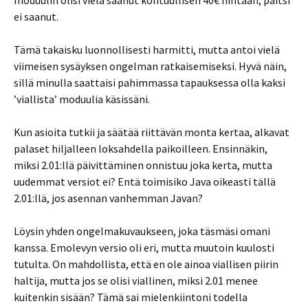
moduulin olisi vielä saanut kohtuullisen 40€ hintaan, paitsi
ei saanut.
Tämä takaisku luonnollisesti harmitti, mutta antoi vielä
viimeisen sysäyksen ongelman ratkaisemiseksi. Hyvä näin,
sillä minulla saattaisi pahimmassa tapauksessa olla kaksi
’viallista’ moduulia käsissäni.
Kun asioita tutkii ja säätää riittävän monta kertaa, alkavat
palaset hiljalleen loksahdella paikoilleen. Ensinnäkin,
miksi 2.01:llä päivittäminen onnistuu joka kerta, mutta
uudemmat versiot ei? Entä toimisiko Java oikeasti tällä
2.01:llä, jos asennan vanhemman Javan?
Löysin yhden ongelmakuvaukseen, joka täsmäsi omani
kanssa. Emolevyn versio oli eri, mutta muutoin kuulosti
tutulta. On mahdollista, että en ole ainoa viallisen piirin
haltija, mutta jos se olisi viallinen, miksi 2.01 menee
kuitenkin sisään? Tämä sai mielenkiintoni todella