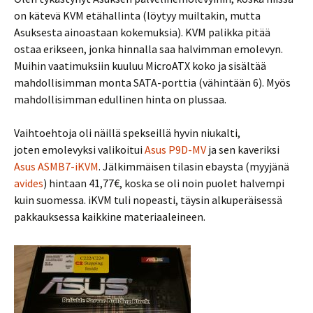
on kätevä KVM etähallinta (löytyy muiltakin, mutta
Asuksesta ainoastaan kokemuksia). KVM palikka pitää
ostaa erikseen, jonka hinnalla saa halvimman emolevyn.
Muihin vaatimuksiin kuuluu MicroATX koko ja sisältää
mahdollisimman monta SATA-porttia (vähintään 6). Myös
mahdollisimman edullinen hinta on plussaa.
Vaihtoehtoja oli näillä spekseillä hyvin niukalti,
joten emolevyksi valikoitui
Asus P9D-MV
ja sen kaveriksi
Asus ASMB7-iKVM
. Jälkimmäisen tilasin ebaysta (myyjänä
avides
) hintaan 41,77€, koska se oli noin puolet halvempi
kuin suomessa. iKVM tuli nopeasti, täysin alkuperäisessä
pakkauksessa kaikkine materiaaleineen.