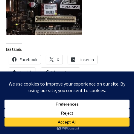
Jaa tämä:
Facebook
X
LinkedIn
Tumblr
Jakamistapoja
Yksi kommentti tällä hetkellä
Muistivika tietokoneessa? Memtest86
auttaa muistien testaamisessa