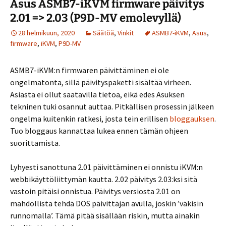
Asus ASMB7-iKVM firmware päivitys
2.01 => 2.03 (P9D-MV emolevyllä)
28 helmikuun, 2020
Säätöä
,
Vinkit
ASMB7-iKVM
,
Asus
,
firmware
,
iKVM
,
P9D-MV
ASMB7-iKVM:n firmwaren päivittäminen ei ole
ongelmatonta, sillä päivityspaketti sisältää virheen.
Asiasta ei ollut saatavilla tietoa, eikä edes Asuksen
tekninen tuki osannut auttaa. Pitkällisen prosessin jälkeen
ongelma kuitenkin ratkesi, josta tein erillisen
bloggauksen
.
Tuo bloggaus kannattaa lukea ennen tämän ohjeen
suorittamista.
Lyhyesti sanottuna 2.01 päivittäminen ei onnistu iKVM:n
webbikäyttöliittymän kautta. 2.02 päivitys 2.03:ksi sitä
vastoin pitäisi onnistua. Päivitys versiosta 2.01 on
mahdollista tehdä DOS päivittäjän avulla, joskin ’väkisin
runnomalla’. Tämä pitää sisällään riskin, mutta ainakin