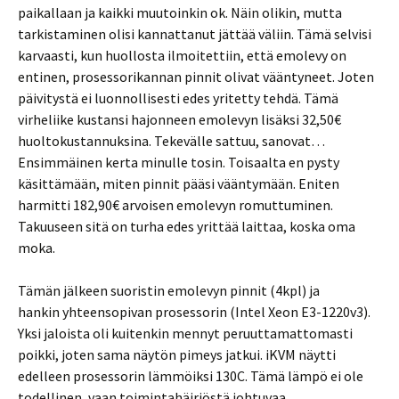
paikallaan ja kaikki muutoinkin ok. Näin olikin, mutta
tarkistaminen olisi kannattanut jättää väliin. Tämä selvisi
karvaasti, kun huollosta ilmoitettiin, että emolevy on
entinen, prosessorikannan pinnit olivat vääntyneet. Joten
päivitystä ei luonnollisesti edes yritetty tehdä. Tämä
virheliike kustansi hajonneen emolevyn lisäksi 32,50€
huoltokustannuksina. Tekevälle sattuu, sanovat…
Ensimmäinen kerta minulle tosin. Toisaalta en pysty
käsittämään, miten pinnit pääsi vääntymään. Eniten
harmitti 182,90€ arvoisen emolevyn romuttuminen.
Takuuseen sitä on turha edes yrittää laittaa, koska oma
moka.
Tämän jälkeen suoristin emolevyn pinnit (4kpl) ja
hankin yhteensopivan prosessorin (Intel Xeon E3-1220v3).
Yksi jaloista oli kuitenkin mennyt peruuttamattomasti
poikki, joten sama näytön pimeys jatkui. iKVM näytti
edelleen prosessorin lämmöiksi 130C. Tämä lämpö ei ole
todellinen, vaan toimintahäiriöstä johtuvaa.