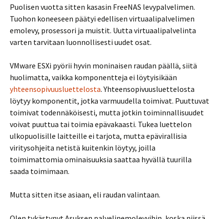
Puolisen vuotta sitten kasasin FreeNAS levypalvelimen.
Tuohon koneeseen päätyi edellisen virtuaalipalvelimen
emolevy, prosessori ja muistit. Uutta virtuaalipalvelinta
varten tarvitaan luonnollisesti uudet osat.
VMware ESXi pyörii hyvin moninaisen raudan päällä, siitä
huolimatta, vaikka komponentteja ei löytyisikään
yhteensopivuusluettelosta
. Yhteensopivuusluettelosta
löytyy komponentit, jotka varmuudella toimivat. Puuttuvat
toimivat todennäköisesti, mutta jotkin toiminnallisuudet
voivat puuttua tai toimia epävakaasti. Tukea luettelon
ulkopuolisille laitteille ei tarjota, mutta epävirallisia
viritysohjeita netistä kuitenkin löytyy, joilla
toimimattomia ominaisuuksia saattaa hyvällä tuurilla
saada toimimaan.
Mutta sitten itse asiaan, eli raudan valintaan.
Olen tykästynyt Asuksen palvelinemolevyihin, koska niissä