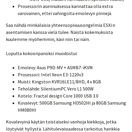
Prosessorin asennuksessa kannattaa olla extra
varovainen, ettei vahingoita emolevyn pinnejä.
Saa nähdä minkälaisia yhteensopivuusongelmia ESXi:n
asentamisen kanssa vielä tulee. Näistä kokemuksista
kuulemme myöhemmin, kävi niin tai näin.
Lopulta kokoonpanoksi muodostui:
Emolevy: Asus P9D-MV + ASMB7-iKVM
Prosessori: Intel Xeon E3-1220v3
Muisti: Kingston KVR16LE11/8HD, 4 x 8GB
Teholähde: SilentiumPC Vero L1 500W
Kotelo: Fractal design Core 1000 USB 3.0
Kovalevyt: 500GB Samsung HD502HI ja 80GB Samsung
HM080HI
Kovalevyinä käytän toistaiseksi vanhoja kiekkoja, jotka
löytyivät hyllystä. Lähitulevaisuudessa tarkoitus hankkia