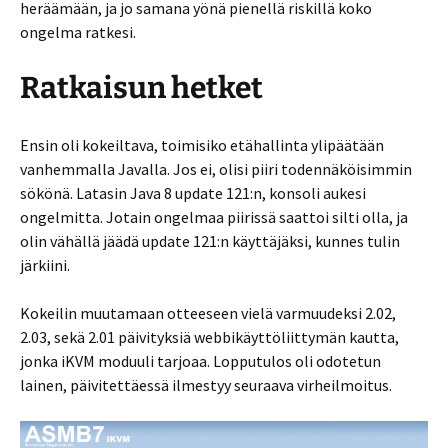
heräämään, ja jo samana yönä pienellä riskillä koko
ongelma ratkesi.
Ratkaisun hetket
Ensin oli kokeiltava, toimisiko etähallinta ylipäätään
vanhemmalla Javalla. Jos ei, olisi piiri todennäköisimmin
sökönä. Latasin Java 8 update 121:n, konsoli aukesi
ongelmitta. Jotain ongelmaa piirissä saattoi silti olla, ja
olin vähällä jäädä update 121:n käyttäjäksi, kunnes tulin
järkiini.
Kokeilin muutamaan otteeseen vielä varmuudeksi 2.02,
2.03, sekä 2.01 päivityksiä webbikäyttöliittymän kautta,
jonka iKVM moduuli tarjoaa. Lopputulos oli odotetun
lainen, päivitettäessä ilmestyy seuraava virheilmoitus.