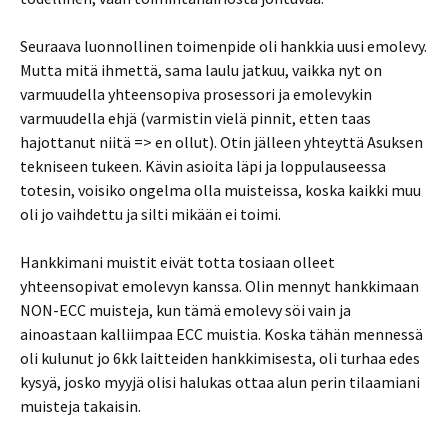
Seuraava luonnollinen toimenpide oli hankkia uusi emolevy.
Mutta mitä ihmettä, sama laulu jatkuu, vaikka nyt on
varmuudella yhteensopiva prosessori ja emolevykin
varmuudella ehjä (varmistin vielä pinnit, etten taas
hajottanut niitä => en ollut). Otin jälleen yhteyttä Asuksen
tekniseen tukeen. Kävin asioita läpi ja loppulauseessa
totesin, voisiko ongelma olla muisteissa, koska kaikki muu
oli jo vaihdettu ja silti mikään ei toimi.
Hankkimani muistit eivät totta tosiaan olleet
yhteensopivat emolevyn kanssa. Olin mennyt hankkimaan
NON-ECC muisteja, kun tämä emolevy söi vain ja
ainoastaan kalliimpaa ECC muistia. Koska tähän mennessä
oli kulunut jo 6kk laitteiden hankkimisesta, oli turhaa edes
kysyä, josko myyjä olisi halukas ottaa alun perin tilaamiani
muisteja takaisin.