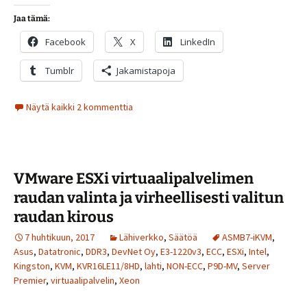
Jaa tämä:
Facebook
X
LinkedIn
Tumblr
Jakamistapoja
Näytä kaikki 2 kommenttia
VMware ESXi virtuaalipalvelimen
raudan valinta ja virheellisesti valitun
raudan kirous
7 huhtikuun, 2017
Lähiverkko
,
Säätöä
ASMB7-iKVM
,
Asus
,
Datatronic
,
DDR3
,
DevNet Oy
,
E3-1220v3
,
ECC
,
ESXi
,
Intel
,
Kingston
,
KVM
,
KVR16LE11/8HD
,
lahti
,
NON-ECC
,
P9D-MV
,
Server
Premier
,
virtuaalipalvelin
,
Xeon