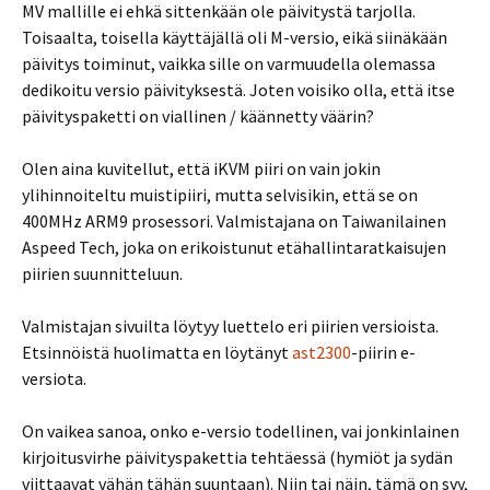
MV mallille ei ehkä sittenkään ole päivitystä tarjolla.
Toisaalta, toisella käyttäjällä oli M-versio, eikä siinäkään
päivitys toiminut, vaikka sille on varmuudella olemassa
dedikoitu versio päivityksestä. Joten voisiko olla, että itse
päivityspaketti on viallinen / käännetty väärin?
Olen aina kuvitellut, että iKVM piiri on vain jokin
ylihinnoiteltu muistipiiri, mutta selvisikin, että se on
400MHz ARM9 prosessori. Valmistajana on Taiwanilainen
Aspeed Tech, joka on erikoistunut etähallintaratkaisujen
piirien suunnitteluun.
Valmistajan sivuilta löytyy luettelo eri piirien versioista.
Etsinnöistä huolimatta en löytänyt
ast2300
-piirin e-
versiota.
On vaikea sanoa, onko e-versio todellinen, vai jonkinlainen
kirjoitusvirhe päivityspakettia tehtäessä (hymiöt ja sydän
viittaavat vähän tähän suuntaan). Niin tai näin, tämä on syy,