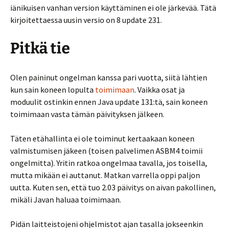
iänikuisen vanhan version käyttäminen ei ole järkevää. Tätä
kirjoitettaessa uusin versio on 8 update 231.
Pitkä tie
Olen paininut ongelman kanssa pari vuotta, siitä lähtien
kun sain koneen lopulta
toimimaan
. Vaikka osat ja
moduulit ostinkin ennen Java update 131:tä, sain koneen
toimimaan vasta tämän päivityksen jälkeen.
Täten etähallinta ei ole toiminut kertaakaan koneen
valmistumisen jäkeen (toisen palvelimen ASBM4 toimii
ongelmitta). Yritin ratkoa ongelmaa tavalla, jos toisella,
mutta mikään ei auttanut. Matkan varrella oppi paljon
uutta. Kuten sen, että tuo 2.03 päivitys on aivan pakollinen,
mikäli Javan haluaa toimimaan.
Pidän laitteistojeni ohjelmistot ajan tasalla jokseenkin