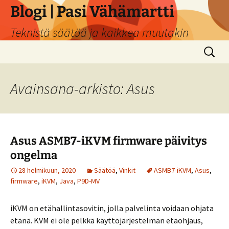
Siirry
Blogi | Pasi Vähämartti
sisältöön
Teknistä säätöä ja kaikkea muutakin
Haku:
Avainsana-arkisto: Asus
Asus ASMB7-iKVM firmware päivitys
ongelma
28 helmikuun, 2020
Säätöä
,
Vinkit
ASMB7-iKVM
,
Asus
,
firmware
,
iKVM
,
Java
,
P9D-MV
iKVM on etähallintasovitin, jolla palvelinta voidaan ohjata
etänä. KVM ei ole pelkkä käyttöjärjestelmän etäohjaus,