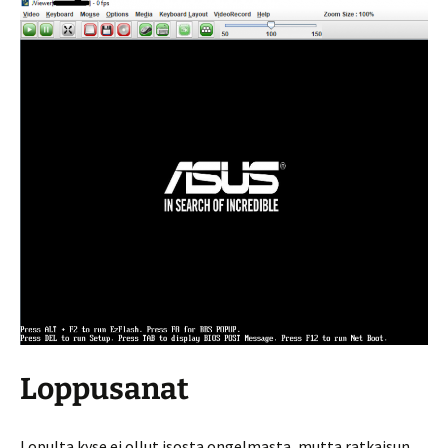
Loppusanat
Lopulta kyse ei ollut isosta ongelmasta, mutta ratkaisun