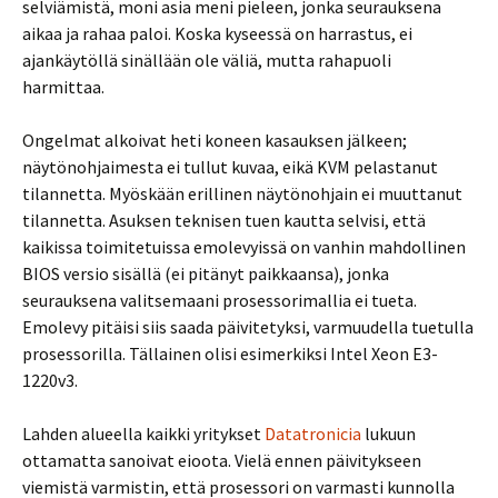
selviämistä, moni asia meni pieleen, jonka seurauksena
aikaa ja rahaa paloi. Koska kyseessä on harrastus, ei
ajankäytöllä sinällään ole väliä, mutta rahapuoli
harmittaa.
Ongelmat alkoivat heti koneen kasauksen jälkeen;
näytönohjaimesta ei tullut kuvaa, eikä KVM pelastanut
tilannetta. Myöskään erillinen näytönohjain ei muuttanut
tilannetta. Asuksen teknisen tuen kautta selvisi, että
kaikissa toimitetuissa emolevyissä on vanhin mahdollinen
BIOS versio sisällä (ei pitänyt paikkaansa), jonka
seurauksena valitsemaani prosessorimallia ei tueta.
Emolevy pitäisi siis saada päivitetyksi, varmuudella tuetulla
prosessorilla. Tällainen olisi esimerkiksi Intel Xeon E3-
1220v3.
Lahden alueella kaikki yritykset
Datatronicia
lukuun
ottamatta sanoivat eioota. Vielä ennen päivitykseen
viemistä varmistin, että prosessori on varmasti kunnolla