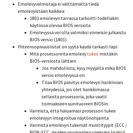
Emolevyvalmistaja ei välttämättä tiedä
emolevyistään kaikkea:
1801 emolevyn tarrassa tarkoitti todellakin
käytössä olevaa BIOS versiota
Emolevyssä voi olla valmiiksi viimeisin julkaistu
BIOS versio (1801)
Yhteensopivuuslistat on syytä käydä tarkasti läpi:
Mitä prosessoreita emolevy
tukee
mistäkin
BIOS-versiosta lähtien
Jos mahdollista, kysy myyjältä mikä BIOS
versio emolevyssä on.
Tilaa BIOS päivitys emolevyn hankinnan
yhteydessä, jos olet hankkimassa
sellaista prosessoria, joka vaatii
toimiakseen uunituoreen BIOSin.
Varmista, että haluamasi prosessori tukee
emolevyyn integroitua näytönohjainta
Varmista emolevyn tukemat muistityypit (ECC /
NON-ECC, muiden normaalien speksien lisäksi)