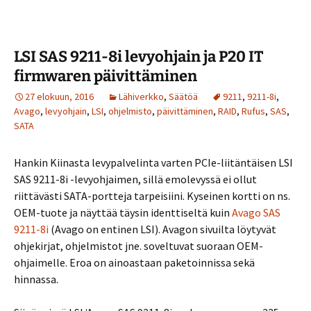
LSI SAS 9211-8i levyohjain ja P20 IT
firmwaren päivittäminen
27 elokuun, 2016
Lähiverkko
,
Säätöä
9211
,
9211-8i
,
Avago
,
levyohjain
,
LSI
,
ohjelmisto
,
päivittäminen
,
RAID
,
Rufus
,
SAS
,
SATA
Hankin Kiinasta levypalvelinta varten PCIe-liitäntäisen LSI
SAS 9211-8i -levyohjaimen, sillä emolevyssä ei ollut
riittävästi SATA-portteja tarpeisiini. Kyseinen kortti on ns.
OEM-tuote ja näyttää täysin identtiseltä kuin
Avago SAS
9211-8i
(Avago on entinen LSI). Avagon sivuilta löytyvät
ohjekirjat, ohjelmistot jne. soveltuvat suoraan OEM-
ohjaimelle. Eroa on ainoastaan paketoinnissa sekä
hinnassa.