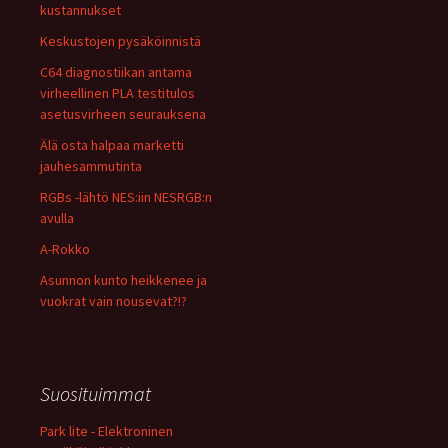
kustannukset
Keskustojen pysäköinnistä
C64 diagnostiikan antama
virheellinen PLA testitulos
asetusvirheen seurauksena
Älä osta halpaa marketti
jauhesammutinta
RGBs -lähtö NES:iin NESRGB:n
avulla
A-Rokko
Asunnon kunto heikkenee ja
vuokrat vain nousevat?!?
Suosituimmat
Park lite - Elektroninen