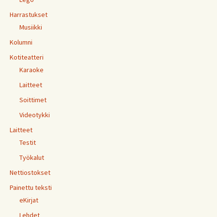
Harrastukset
Musiikki
Kolumni
Kotiteatteri
Karaoke
Laitteet
Soittimet
Videotykki
Laitteet
Testit
Työkalut
Nettiostokset
Painettu teksti
eKirjat
Lehdet