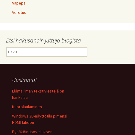
Vapepa
Verotus
Etsi hakusanoin juttuja blogista
Haku:
Uusimmat
Elämä ilman tekstiviestejä on
hankalaa
Kuorolaulaminen
Windows 3D-näyttötila pimensi
HDMI-lähdön
Pysäköintisovelluksen