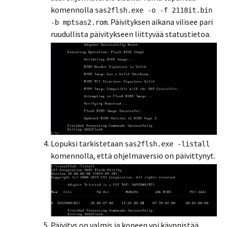
komennolla
sas2flsh.exe -o -f 2118it.bin
. Päivityksen aikana vilisee pari
-b mptsas2.rom
ruudullista päivitykseen liittyvää statustietoa.
Lopuksi tarkistetaan
sas2flsh.exe -listall
komennolla, että ohjelmaversio on päivittynyt.
Päivitys on valmis ja koneen voi käynnistää