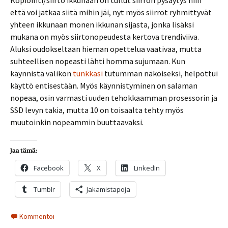
Kopiointi/siirto ikkunaan on tullut siirron pysäytys niin
että voi jatkaa siitä mihin jäi, nyt myös siirrot ryhmittyvät
yhteen ikkunaan monen ikkunan sijasta, jonka lisäksi
mukana on myös siirtonopeudesta kertova trendiviiva.
Aluksi oudokseltaan hieman opettelua vaativaa, mutta
suhteellisen nopeasti lähti homma sujumaan. Kun
käynnistä valikon
tunkkasi
tutumman näköiseksi, helpottui
käyttö entisestään. Myös käynnistyminen on salaman
nopeaa, osin varmasti uuden tehokkaamman prosessorin ja
SSD levyn takia, mutta 10 on toisaalta tehty myös
muutoinkin nopeammin buuttaavaksi.
Jaa tämä:
Facebook
X
LinkedIn
Tumblr
Jakamistapoja
Kommentoi