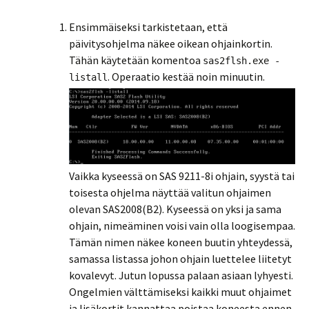
Ensimmäiseksi tarkistetaan, että
päivitysohjelma näkee oikean ohjainkortin.
Tähän käytetään komentoa
sas2flsh.exe -
. Operaatio kestää noin minuutin.
listall
Vaikka kyseessä on SAS 9211-8i ohjain, syystä tai
toisesta ohjelma näyttää valitun ohjaimen
olevan SAS2008(B2). Kyseessä on yksi ja sama
ohjain, nimeäminen voisi vain olla loogisempaa.
Tämän nimen näkee koneen buutin yhteydessä,
samassa listassa johon ohjain luettelee liitetyt
kovalevyt. Jutun lopussa palaan asiaan lyhyesti.
Ongelmien välttämiseksi kaikki muut ohjaimet
ja lisäkortit kannattaa poistaa koneesta ennen