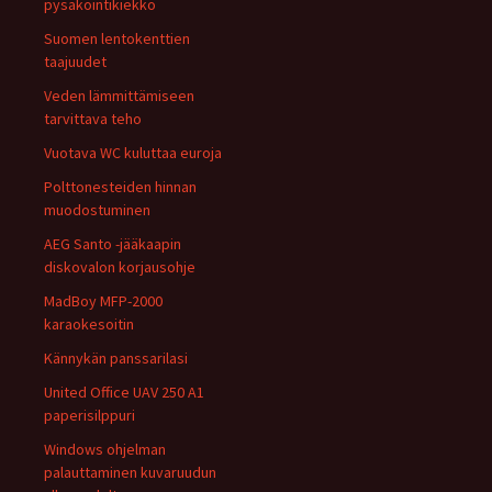
pysäköintikiekko
Suomen lentokenttien
taajuudet
Veden lämmittämiseen
tarvittava teho
Vuotava WC kuluttaa euroja
Polttonesteiden hinnan
muodostuminen
AEG Santo -jääkaapin
diskovalon korjausohje
MadBoy MFP-2000
karaokesoitin
Kännykän panssarilasi
United Office UAV 250 A1
paperisilppuri
Windows ohjelman
palauttaminen kuvaruudun