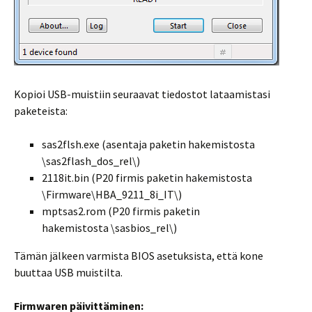
Kopioi USB-muistiin seuraavat tiedostot lataamistasi
paketeista:
sas2flsh.exe (asentaja paketin hakemistosta
\sas2flash_dos_rel\)
2118it.bin (P20 firmis paketin hakemistosta
\Firmware\HBA_9211_8i_IT\)
mptsas2.rom (P20 firmis paketin
hakemistosta \sasbios_rel\)
Tämän jälkeen varmista BIOS asetuksista, että kone
buuttaa USB muistilta.
Firmwaren päivittäminen: