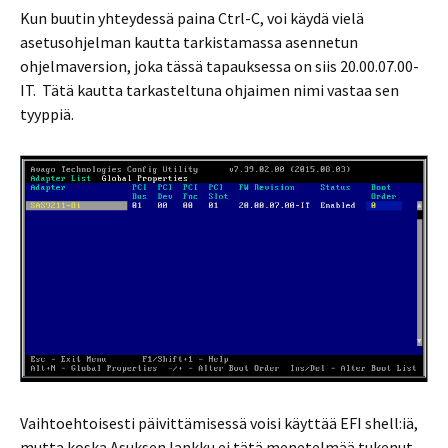
Kun buutin yhteydessä paina Ctrl-C, voi käydä vielä
asetusohjelman kautta tarkistamassa asennetun
ohjelmaversion, joka tässä tapauksessa on siis 20.00.07.00-
IT. Tätä kautta tarkasteltuna ohjaimen nimi vastaa sen
tyyppiä.
Vaihtoehtoisesti päivittämisessä voisi käyttää EFI shell:iä,
mutta koska Asuksen lankku ei tätä menetelmää tukenut,