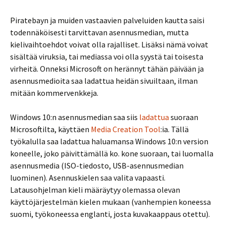
Piratebayn ja muiden vastaavien palveluiden kautta saisi
todennäköisesti tarvittavan asennusmedian, mutta
kielivaihtoehdot voivat olla rajalliset. Lisäksi nämä voivat
sisältää viruksia, tai mediassa voi olla syystä tai toisesta
virheitä. Onneksi Microsoft on herännyt tähän päivään ja
asennusmedioita saa ladattua heidän sivuiltaan, ilman
mitään kommervenkkeja.
Windows 10:n asennusmedian saa siis
ladattua
suoraan
Microsoftilta, käyttäen
Media Creation Tool
:ia. Tällä
työkalulla saa ladattua haluamansa Windows 10:n version
koneelle, joko päivittämällä ko. kone suoraan, tai luomalla
asennusmedia (ISO-tiedosto, USB-asennusmedian
luominen). Asennuskielen saa valita vapaasti.
Latausohjelman kieli määräytyy olemassa olevan
käyttöjärjestelmän kielen mukaan (vanhempien koneessa
suomi, työkoneessa englanti, josta kuvakaappaus otettu).