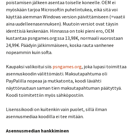
poistamisen jälkeen asentaa toiselle koneelle. OEM ei
myöskään tarjoa Microsoftin puhelintukea, eikä sitä voi
käyttää aiemman Windows version päivittämiseen (=vaatii
aina uudelleenasennuksen). Muutoin versiot ovat täysin
identtisiä keskenään. Hinnassa on toki pieni ero, OEM
kustantaa psngames.org:ssa 13,98€, normaali vuorostaan
24,99€. Päädyin jälkimmäiseen, koska rauta vanhenee
nopeammin kuin softa.
Kaupaksi valikoitui siis
psngames.org
, joka lupasi toimittaa
asennuskoodin välittömästi. Maksutapahtuma oli
PayPalilla nopeaa ja mutkatonta, koodi lävähti
näyttöruutuun saman tien maksutapahtuman päätyttyä.
Koodi toimitettiin myös sähköpostiin.
Lisenssikoodi on kuitenkin vain puolet, sillä ilman
asennusmediaa koodilla ei tee mitään.
Asennusmedian hankkiminen