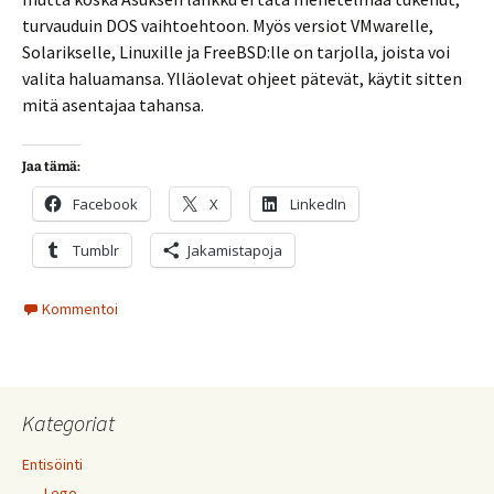
turvauduin DOS vaihtoehtoon. Myös versiot VMwarelle,
Solarikselle, Linuxille ja FreeBSD:lle on tarjolla, joista voi
valita haluamansa. Ylläolevat ohjeet pätevät, käytit sitten
mitä asentajaa tahansa.
Jaa tämä:
Facebook
X
LinkedIn
Tumblr
Jakamistapoja
Kommentoi
Kategoriat
Entisöinti
Lego