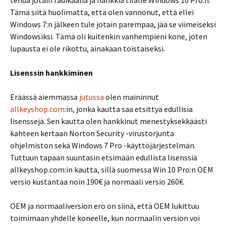
tehdä jotain radikaalia ja hankkia tilalle Windows 10 Pro:n.
Tämä siitä huolimatta, että olen vannonut, että ellei
Windows 7:n jälkeen tule jotain parempaa, jää se viimeiseksi
Windowsiksi. Tämä oli kuitenkin vanhempieni kone, joten
lupausta ei ole rikottu, ainakaan toistaiseksi.
Lisenssin hankkiminen
Eräässä aiemmassa
jutussa
olen maininnut
allkeyshop.com
:in, jonka kautta saa etsittyä edullisia
lisenssejä. Sen kautta olen hankkinut menestyksekkäästi
kahteen kertaan Norton Security -virustorjunta
ohjelmiston sekä Windows 7 Pro -käyttöjärjestelmän.
Tuttuun tapaan suuntasin etsimään edullista lisenssiä
allkeyshop.com:in kautta, sillä suomessa Win 10 Pro:n OEM
versio kustantaa noin 190€ ja normaali versio 260€.
OEM ja normaaliversion ero on siinä, että OEM lukittuu
toimimaan yhdelle koneelle, kun normaalin version voi