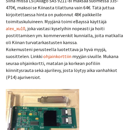
Siinä missä LSI/Avago SAS 9211-8i maksaa suomessa 335-
470€, maksoi se Kiinasta tilattuna vain 64€. Tätä juttua
kirjoitettaessa hinta on pudonnut 48€ paikkeille
toimituskuluineen. Myyjänä toimi eBayssä käyttäjä
alex_xu10
, joka vastasi kyselyihin nopeasti ja hoiti
postittamisen ym. kommervenkit kunnialla, joita matkalla
oli Kiinan turvatarkastusten kanssa.
Kokemusteni perusteella luotettava ja hyvä myyjä,
suosittelen. Linkki
ohjainkorttiin
myyjän sivuille. Mukana
seuraa ohjainkortti, matalan ja korkean pofiliin
kiinnitysrauta sekä ajurilevy, josta löytyy aika vanhahkot
(P14) ajuriversiot.