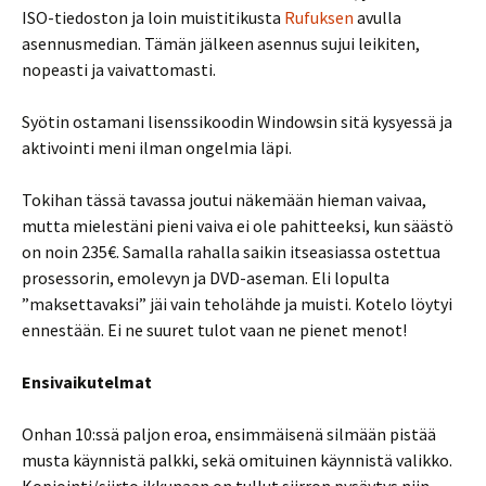
ISO-tiedoston ja loin muistitikusta
Rufuksen
avulla
asennusmedian. Tämän jälkeen asennus sujui leikiten,
nopeasti ja vaivattomasti.
Syötin ostamani lisenssikoodin Windowsin sitä kysyessä ja
aktivointi meni ilman ongelmia läpi.
Tokihan tässä tavassa joutui näkemään hieman vaivaa,
mutta mielestäni pieni vaiva ei ole pahitteeksi, kun säästö
on noin 235€. Samalla rahalla saikin itseasiassa ostettua
prosessorin, emolevyn ja DVD-aseman. Eli lopulta
”maksettavaksi” jäi vain teholähde ja muisti. Kotelo löytyi
ennestään. Ei ne suuret tulot vaan ne pienet menot!
Ensivaikutelmat
Onhan 10:ssä paljon eroa, ensimmäisenä silmään pistää
musta käynnistä palkki, sekä omituinen käynnistä valikko.