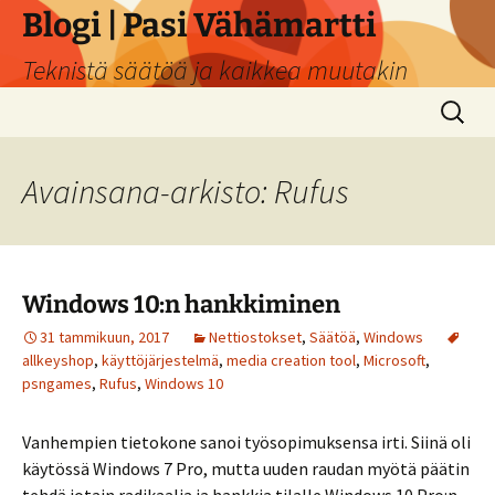
Siirry
Blogi | Pasi Vähämartti
sisältöön
Teknistä säätöä ja kaikkea muutakin
Haku:
Avainsana-arkisto: Rufus
Windows 10:n hankkiminen
31 tammikuun, 2017
Nettiostokset
,
Säätöä
,
Windows
allkeyshop
,
käyttöjärjestelmä
,
media creation tool
,
Microsoft
,
psngames
,
Rufus
,
Windows 10
Vanhempien tietokone sanoi työsopimuksensa irti. Siinä oli
käytössä Windows 7 Pro, mutta uuden raudan myötä päätin