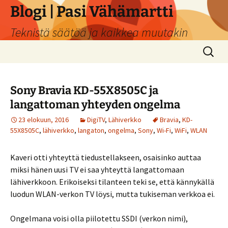
Siirry
Blogi | Pasi Vähämartti
sisältöön
Teknistä säätöä ja kaikkea muutakin
Haku:
Sony Bravia KD-55X8505C ja
langattoman yhteyden ongelma
23 elokuun, 2016
DigiTV
,
Lähiverkko
Bravia
,
KD-
55X8505C
,
lähiverkko
,
langaton
,
ongelma
,
Sony
,
Wi-Fi
,
WiFi
,
WLAN
Kaveri otti yhteyttä tiedustellakseen, osaisinko auttaa
miksi hänen uusi TV ei saa yhteyttä langattomaan
lähiverkkoon. Erikoiseksi tilanteen teki se, että kännykällä
luodun WLAN-verkon TV löysi, mutta tukiseman verkkoa ei.
Ongelmana voisi olla piilotettu SSDI (verkon nimi),