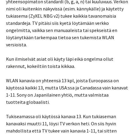
yhteensopimaton standardi (b, g, a, n) tai kuuluvuus. Verkon
nimi oli kuitenkin näkyvissä (esim. kännykälle) ja käytetty
tukiasema (ZyXEL NBG v2) tukee kaikkia tavanomaisia
standardeja. TV pitäisi siis kyetä löytämään verkko
ongelmitta, vaikka sen manuaaleista tai spekseistä en
löytänytkään tarkempaa tietoa sen tukemista WLAN
versioista.
Kun ilmiselvät asiat oli käyty läpi eikä ongelma ollut
rakennut, kokeiltiin toista kikkaa.
WLAN kanavia on yhteensä 13 kpl, joista Euroopassa on
käytössä kaikki 13, mutta USA:ssa ja Canadassa vain kanavat
1-11. Sony on Japanilainen yhtiö, mutta valmistaa
tuotteita globaalisti.
Tukiseamassa oli käytössä kanava 13. Kun tukiaseman
kanavaksi muutti 11, löysi TV verkon heti. On siis hyvin
mahdollista että TV tukee vain kanavia 1-11, tai sitten