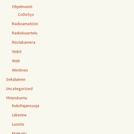
Ohjelmointi
CoDeSys
Radioamatööri
Radiokuuntelu
Riistakamera
Vinkit
Web
Windows
Sekalainen
Uncategorized
Yhteiskunta
Kuluttajansuoja
Liikenne
Luonto
Matkailu