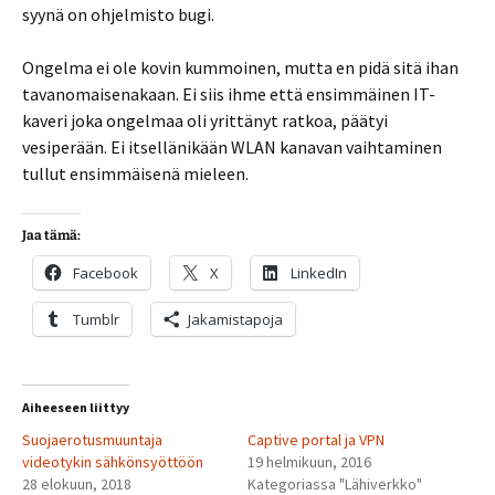
syynä on ohjelmisto bugi.
Ongelma ei ole kovin kummoinen, mutta en pidä sitä ihan
tavanomaisenakaan. Ei siis ihme että ensimmäinen IT-
kaveri joka ongelmaa oli yrittänyt ratkoa, päätyi
vesiperään. Ei itsellänikään WLAN kanavan vaihtaminen
tullut ensimmäisenä mieleen.
Jaa tämä:
Facebook
X
LinkedIn
Tumblr
Jakamistapoja
Aiheeseen liittyy
Suojaerotusmuuntaja
Captive portal ja VPN
videotykin sähkönsyöttöön
19 helmikuun, 2016
28 elokuun, 2018
Kategoriassa "Lähiverkko"