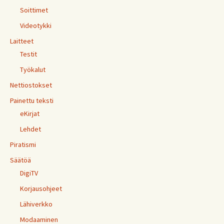
Soittimet
Videotykki
Laitteet
Testit
Työkalut
Nettiostokset
Painettu teksti
eKirjat
Lehdet
Piratismi
Säätöä
DigiTV
Korjausohjeet
Lähiverkko
Modaaminen