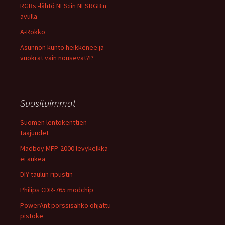
RGBs -lähtö NES:iin NESRGB:n
avulla
A-Rokko
Asunnon kunto heikkenee ja
vuokrat vain nousevat?!?
Suosituimmat
Suomen lentokenttien
taajuudet
Madboy MFP-2000 levykelkka
ei aukea
DIY taulun ripustin
Philips CDR-765 modchip
PowerAnt pörssisähkö ohjattu
pistoke