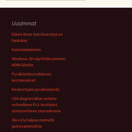
Uusimmat
Elämä ilman tekstiviestejä on
hankalaa
Kuorolaulaminen
Windows 3D-näyttötila pimensi
HDMI-lähdön
Pysäköintisovelluksen
kustannukset
Keskustojen pysäköinnistä
C64 diagnostiikan antama
virheellinen PLA testitulos
asetusvirheen seurauksena
Älä osta halpaa marketti
jauhesammutinta