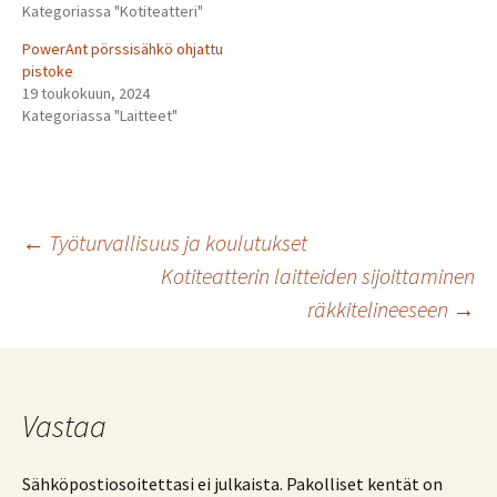
Kategoriassa "Kotiteatteri"
PowerAnt pörssisähkö ohjattu
pistoke
19 toukokuun, 2024
Kategoriassa "Laitteet"
Artikkelien
←
Työturvallisuus ja koulutukset
Kotiteatterin laitteiden sijoittaminen
räkkitelineeseen
→
selaus
Vastaa
Sähköpostiosoitettasi ei julkaista.
Pakolliset kentät on