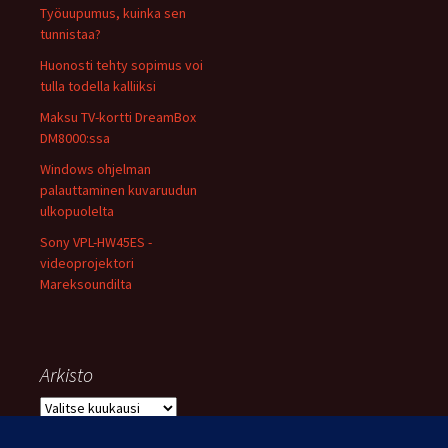
Työuupumus, kuinka sen
tunnistaa?
Huonosti tehty sopimus voi
tulla todella kalliiksi
Maksu TV-kortti DreamBox
DM8000:ssa
Windows ohjelman
palauttaminen kuvaruudun
ulkopuolelta
Sony VPL-HW45ES -
videoprojektori
Mareksoundilta
Arkisto
Arkisto