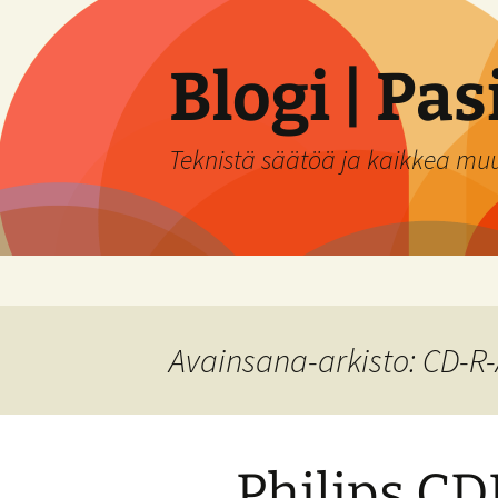
Siirry
sisältöön
Blogi | Pa
Teknistä säätöä ja kaikkea mu
Avainsana-arkisto: CD-R
Philips C