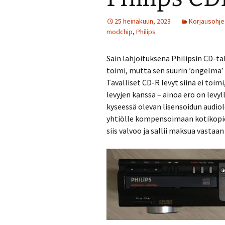
25 heinäkuun, 2023
Korjausohje
modchip
,
Philips
Sain lahjoituksena Philipsin CD-t
toimi, mutta sen suurin ’ongelma’
Tavalliset CD-R levyt siinä ei toim
levyjen kanssa – ainoa ero on levyl
kyseessä olevan lisensoidun audiol
yhtiölle kompensoimaan kotikopioi
siis valvoo ja sallii maksua vastaa