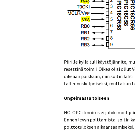
Piirille kyllä tuli käyttöjännite, m
resettinä toimii. Oikea olisi ollut 
oikeaan paikkaan, niin soitin lähti
tallennuskelpoiseksi, mutta kun ta
Ongelmasta toiseen
NO-OPC ilmoitus ei johdu mod-piiri
Ennen levyn polttamista, soitin ka
polttotuloksen aikaansaamiseksi. T