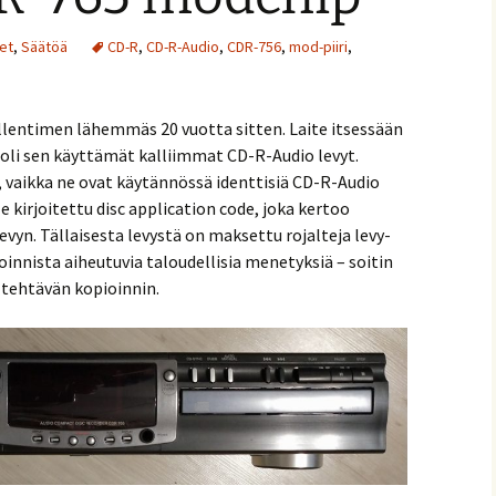
et
,
Säätöä
CD-R
,
CD-R-Audio
,
CDR-756
,
mod-piiri
,
allentimen lähemmäs 20 vuotta sitten. Laite itsessään
 oli sen käyttämät kalliimmat CD-R-Audio levyt.
i, vaikka ne ovat käytännössä identtisiä CD-R-Audio
le kirjoitettu disc application code, joka kertoo
evyn. Tällaisesta levystä on maksettu rojalteja levy-
nnista aiheutuvia taloudellisia menetyksiä – soitin
n tehtävän kopioinnin.