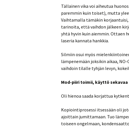
Tällainen vika voi aiheutua huonost
paremmin kuin toiset), mutta yleen
Vaihtamalla tämäkin korjaantuisi, 
tarinoita, että vaihdon jälkeen ki
yhtä hyvin kuin aiemmin. Ottaen h
laseria kannata hankkia.
Silmiin osui myös mielenkiintoinen
lämpenemään joksikin aikaa, NO-OP
vaihdoin tilalle tyhjän levyn, kokei
Mod-piiri toimii, käyttö sekavaa
Oli hienoa saada korjattua kytkentä
Kopiointiprosessi itsessään oli jote
ajoittain jumittamaan. Tuo lämpe
toiseen ongelmaan, kondensaattore