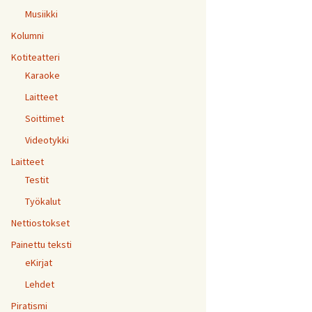
Musiikki
Kolumni
Kotiteatteri
Karaoke
Laitteet
Soittimet
Videotykki
Laitteet
Testit
Työkalut
Nettiostokset
Painettu teksti
eKirjat
Lehdet
Piratismi