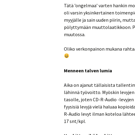
Tätä ’ongelmaa’ varten hankin mod
oli varsin yksinkertainen toimenpi
myyjälle ja sain uuden piirin, mut
pölyttymään muuttolaatikkoon. Pi
muutossa.
Oliko verkonpainon mukana rahta
Menneen talven lumia
Aika on ajanut tällaisista tallent
lähinnä työvoitto. Myöskin levyjen
tasolle, joten CD-R-Audio -levyje
fyysisiä levyjä vielä haluaa kopioi
R-Audio levyt ilman koteloa lähte
17 snt/kpl.