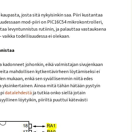
kaupasta, josta sitä nykyisinkin saa. Piiri kustantaa
isuudessaan mod-piiri on PIC16C54 mikrokontrolleri,
staa levyntunnistus rutiinin, ja palauttaa vastauksena
 vaikka todellisuudessa ei olekaan.
onnistaa
 kadonneet johonkin, eikä valmistajan sivujenkaan
veita mahdollisen kytkentävirheen löytämiseksi ei
iden mukaan, enkä sen syvällisemmin niitä edes
la yksinkertainen. Ainoa mitä tähän hätään pystyin
äpi
datalehdestä
ja tutkia onko siellä jotain
yyllinen löytyikin, piiriltä puuttui kätevästi