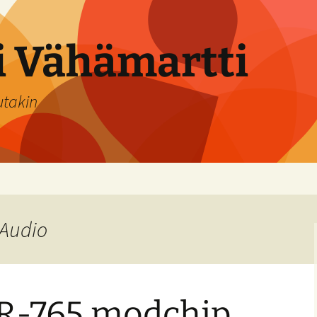
si Vähämartti
utakin
-Audio
DR-765 modchip