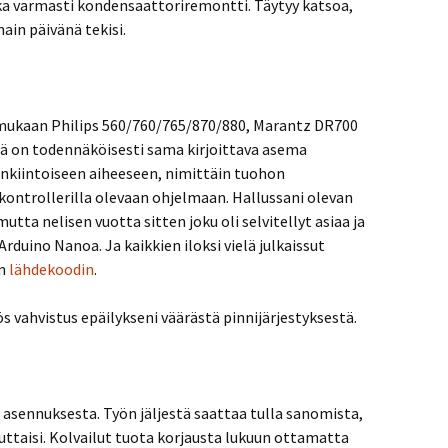
aika varmasti kondensaattoriremontti. Täytyy katsoa,
nain päivänä tekisi.
 mukaan Philips 560/760/765/870/880, Marantz DR700
ssä on todennäköisesti sama kirjoittava asema
nkiintoiseen aiheeseen, nimittäin tuohon
kontrollerilla olevaan ohjelmaan. Hallussani olevan
utta nelisen vuotta sitten joku oli selvitellyt asiaa ja
duino Nanoa. Ja kaikkien iloksi vielä julkaissut
en
lähdekoodin
.
s vahvistus epäilykseni väärästä pinnijärjestyksestä.
n asennuksesta. Työn jäljestä saattaa tulla sanomista,
uuttaisi. Kolvailut tuota korjausta lukuun ottamatta