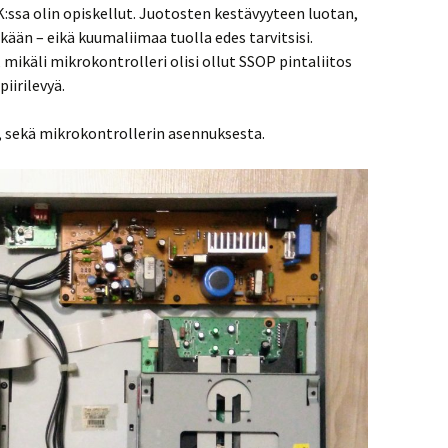
:ssa olin opiskellut. Juotosten kestävyyteen luotan,
ään – eikä kuumaliimaa tuolla edes tarvitsisi.
, mikäli mikrokontrolleri olisi ollut SSOP pintaliitos
iirilevyä.
ä, sekä mikrokontrollerin asennuksesta.