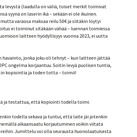
a levystä (laadulla on väliä, toiset merkit toimivat
sä syynä on laserin ikä – sekään ei ole ikuinen.
mutta varaosa maksaa reilu 50€ ja siitäkin löytyi
rjoitus ei toiminut sitäkään vähää – luennan toimiessa
uomioon laitteen hyödyllisyys vuonna 2023, ei uutta
 havainto, jonka joku oli tehnyt – kun laitteen jättää
C ongelma korjaantuu. Soitin levyä puolisen tuntia,
lin kopiointia ja toden totta – toimii!
 ja testattua, että kopiointi todella toimi.
nkin todella sekava ja tuntui, että laite jäi jotenkin
nemällä aikaansaatu korjautuminen voikin viitata
ihin. Jumittelu voi olla seurausta huonolaatuisesta