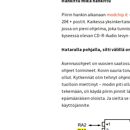
Hankittu mikä hankittu
Piirin hankin aikanaan
modchip.it
-
20€ + postit. Kaikessa yksinkerta
jossa on pieni ohjelma, joka tunni
kyseessä olevan CD-R-Audio levyn –
Hataralla pohjalla, silti välillä 
Asennusohjeet on vuosien saatossa
ohjeet toimineet. Kovin suuria toi
ollut. Kytkennät olin tehnyt ohje
tuolloin miettinyt – modin piti ol
tekemään, oli käydä piirin pinnit l
epämääräisen oloista. Ja sieltä se s
käyttöjännite.