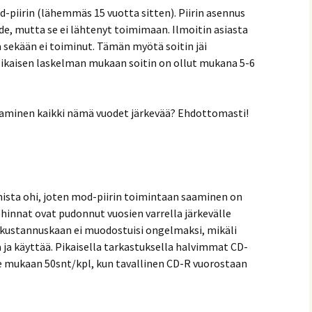
-piirin (lähemmäs 15 vuotta sitten). Piirin asennus
de, mutta se ei lähtenyt toimimaan. Ilmoitin asiasta
ta sekään ei toiminut. Tämän myötä soitin jäi
kaisen laskelman mukaan soitin on ollut mukana 5-6
aminen kaikki nämä vuodet järkevää? Ehdottomasti!
imista ohi, joten mod-piirin toimintaan saaminen on
 hinnat ovat pudonnut vuosien varrella järkevälle
n kustannuskaan ei muodostuisi ongelmaksi, mikäli
da ja käyttää. Pikaisella tarkastuksella halvimmat CD-
e mukaan 50snt/kpl, kun tavallinen CD-R vuorostaan