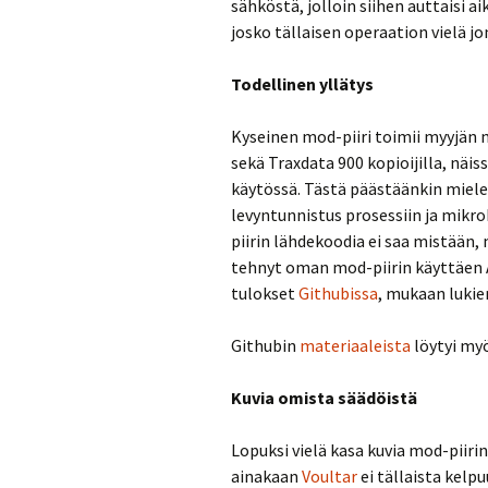
sähköstä, jolloin siihen auttaisi 
josko tällaisen operaation vielä jo
Todellinen yllätys
Kyseinen mod-piiri toimii myyjän
sekä Traxdata 900 kopioijilla, näi
käytössä. Tästä päästäänkin miele
levyntunnistus prosessiin ja mikro
piirin lähdekoodia ei saa mistään, m
tehnyt oman mod-piirin käyttäen Ar
tulokset
Githubissa
, mukaan luki
Githubin
materiaaleista
löytyi myö
Kuvia omista säädöistä
Lopuksi vielä kasa kuvia mod-piiri
ainakaan
Voultar
ei tällaista kelp