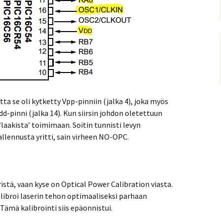
utta se oli kytketty Vpp-pinniin (jalka 4), joka myös
Vdd-pinni (jalka 14). Kun siirsin johdon oletettuun
 ’laakista’ toimimaan. Soitin tunnisti levyn
llennusta yritti, sain virheen NO-OPC.
stä, vaan kyse on Optical Power Calibration viasta.
libroi laserin tehon optimaaliseksi parhaan
ämä kalibrointi siis epäonnistui.