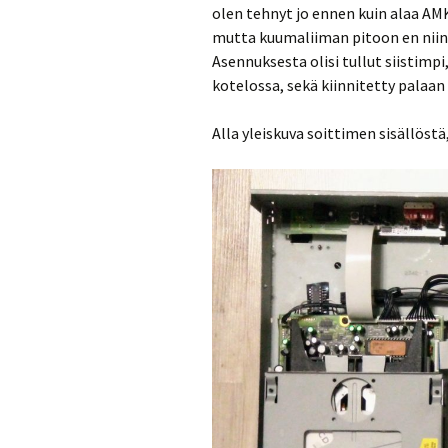
olen tehnyt jo ennen kuin alaa AMK
mutta kuumaliiman pitoon en niink
Asennuksesta olisi tullut siistimpi
kotelossa, sekä kiinnitetty palaan p
Alla yleiskuva soittimen sisällöst