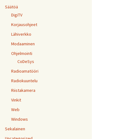
Säätöä
DigiTV
Korjausohjeet
Lähiverkko
Modaaminen
Ohjelmointi
CoDeSys
Radioamatööri
Radiokuuntelu
Riistakamera
Vinkit
Web
Windows
Sekalainen
Uncategorized