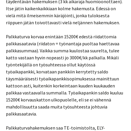
täydentävän hakemuksen (3 kk aikaraja huomioonottaen).
Itse jätin kaikenkaikkiaan kolme hakemusta. Edessä on
vielä mitä ilmeisemmin käräjöinti, jonka tuloksesta
riippuen jätän toivottavasti vielä neljännen hakemuksen.
Palkkaturva korvaa enintään 15200€ edestä riidattomia
palkkasaatavia (riidaton = työnantaja puoltaa haettavaa
palkkasummaa). Vaikka summa kuulostaa suurelta, tulee
katto vastaan hyvin nopeasti jo 3000€/kk palkalla. Mikäli
työntekijällä on työsuhteessa ollut käytössä
työaikapankki, korvataan pankkiin kerrytetty saldo
täysmääräisesti työaikapankkisopimuksessa mainittuun
kattoon asti, kuitenkin korkeintaan kuuden kuukauden
palkkaa vastaavalla summalla. Työaikapankin saldo kuuluu
15200€ korvauskatton ulkopuolelle, eli se ei vähennä
mahdollisuutta saada muita työsuhteesta johtuvia
palkkasaatavia.
Palkkaturvahakemuksen saa TE-toimistolta, ELY-