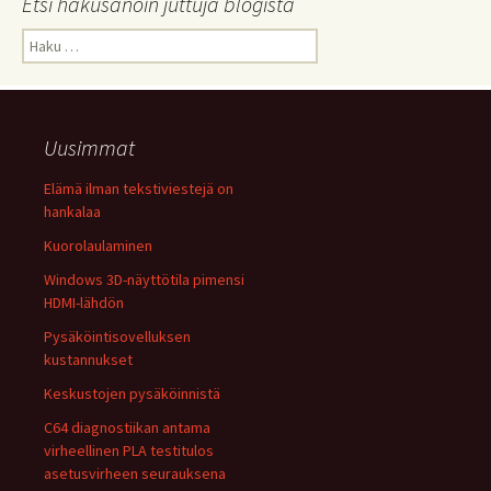
Etsi hakusanoin juttuja blogista
Haku:
Uusimmat
Elämä ilman tekstiviestejä on
hankalaa
Kuorolaulaminen
Windows 3D-näyttötila pimensi
HDMI-lähdön
Pysäköintisovelluksen
kustannukset
Keskustojen pysäköinnistä
C64 diagnostiikan antama
virheellinen PLA testitulos
asetusvirheen seurauksena