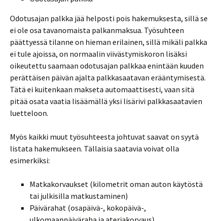
Odotusajan palkka jää helposti pois hakemuksesta, sillä se
ei ole osa tavanomaista palkanmaksua. Työsuhteen
päättyessä tilanne on hieman erilainen, sillä mikäli palkka
ei tule ajoissa, on normaalin viivästymiskoron lisäksi
oikeutettu saamaan odotusajan palkkaa enintään kuuden
perättäisen päivän ajalta palkkasaatavan erääntymisestä.
Tätä ei kuitenkaan makseta automaattisesti, vaan sitä
pitää osata vaatia lisäämällä yksi lisärivi palkkasaatavien
luetteloon.
Myös kaikki muut työsuhteesta johtuvat saavat on syytä
listata hakemukseen. Tällaisia saatavia voivat olla
esimerkiksi:
Matkakorvaukset (kilometrit oman auton käytöstä
tai julkisilla matkustaminen)
Päivärahat (osapäivä-, kokopäivä-,
ulkomaanpäiväraha ja ateriakorvaus)