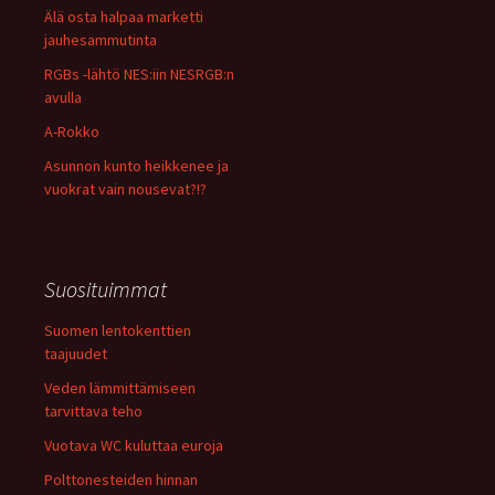
Älä osta halpaa marketti
jauhesammutinta
RGBs -lähtö NES:iin NESRGB:n
avulla
A-Rokko
Asunnon kunto heikkenee ja
vuokrat vain nousevat?!?
Suosituimmat
Suomen lentokenttien
taajuudet
Veden lämmittämiseen
tarvittava teho
Vuotava WC kuluttaa euroja
Polttonesteiden hinnan