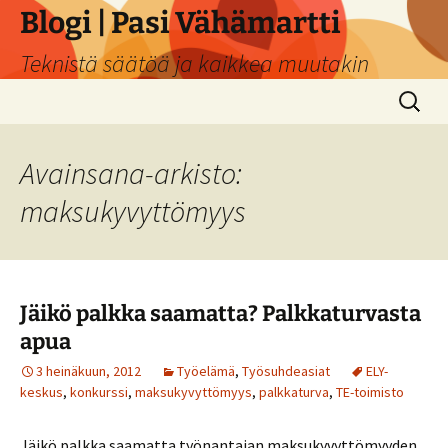
Siirry
Blogi | Pasi Vähämartti
sisältöön
Teknistä säätöä ja kaikkea muutakin
Haku:
Avainsana-arkisto:
maksukyvyttömyys
Jäikö palkka saamatta? Palkkaturvasta
apua
3 heinäkuun, 2012
Työelämä
,
Työsuhdeasiat
ELY-
keskus
,
konkurssi
,
maksukyvyttömyys
,
palkkaturva
,
TE-toimisto
Jäikö palkka saamatta työnantajan maksukyvyttömyyden