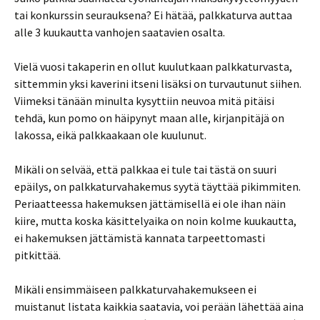
tai konkurssin seurauksena? Ei hätää, palkkaturva auttaa
alle 3 kuukautta vanhojen saatavien osalta.
Vielä vuosi takaperin en ollut kuulutkaan palkkaturvasta,
sittemmin yksi kaverini itseni lisäksi on turvautunut siihen.
Viimeksi tänään minulta kysyttiin neuvoa mitä pitäisi
tehdä, kun pomo on häipynyt maan alle, kirjanpitäjä on
lakossa, eikä palkkaakaan ole kuulunut.
Mikäli on selvää, että palkkaa ei tule tai tästä on suuri
epäilys, on palkkaturvahakemus syytä täyttää pikimmiten.
Periaatteessa hakemuksen jättämisellä ei ole ihan näin
kiire, mutta koska käsittelyaika on noin kolme kuukautta,
ei hakemuksen jättämistä kannata tarpeettomasti
pitkittää.
Mikäli ensimmäiseen palkkaturvahakemukseen ei
muistanut listata kaikkia saatavia, voi perään lähettää aina