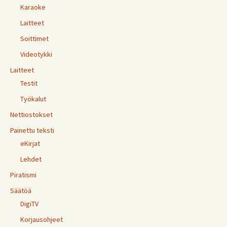
Karaoke
Laitteet
Soittimet
Videotykki
Laitteet
Testit
Työkalut
Nettiostokset
Painettu teksti
eKirjat
Lehdet
Piratismi
Säätöä
DigiTV
Korjausohjeet