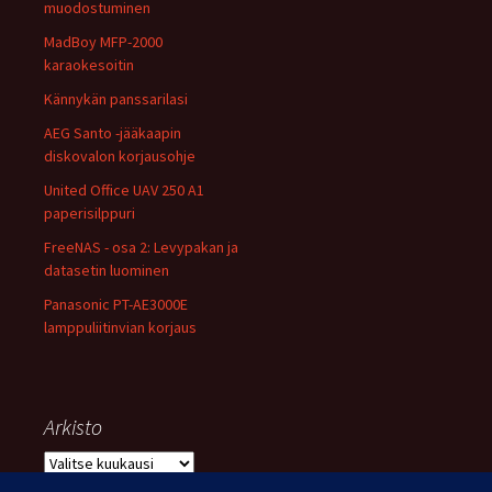
muodostuminen
MadBoy MFP-2000
karaokesoitin
Kännykän panssarilasi
AEG Santo -jääkaapin
diskovalon korjausohje
United Office UAV 250 A1
paperisilppuri
FreeNAS - osa 2: Levypakan ja
datasetin luominen
Panasonic PT-AE3000E
lamppuliitinvian korjaus
Arkisto
Arkisto