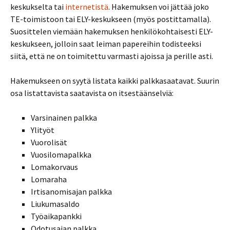
keskukselta tai
internetistä
. Hakemuksen voi jättää joko
TE-toimistoon tai ELY-keskukseen (myös postittamalla).
Suosittelen viemään hakemuksen henkilökohtaisesti ELY-
keskukseen, jolloin saat leiman papereihin todisteeksi
siitä, että ne on toimitettu varmasti ajoissa ja perille asti.
Hakemukseen on syytä listata kaikki palkkasaatavat. Suurin
osa listattavista saatavista on itsestäänselviä:
Varsinainen palkka
Ylityöt
Vuorolisät
Vuosilomapalkka
Lomakorvaus
Lomaraha
Irtisanomisajan palkka
Liukumasaldo
Työaikapankki
Odotusajan palkka