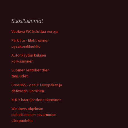
Suosituimmat
Vuotava WC kuluttaa euroja
Park lite - Elektroninen
pysäköintikiekko
Autonkäytön kulujen
korvaaminen
Suomen lentokenttien
taajuudet
FreeNAS - osa 2: Levypakan ja
datasetin luominen
XLR Y-haarajohdon tekeminen
Windows ohjelman
palauttaminen kuvaruudun
ulkopuolelta