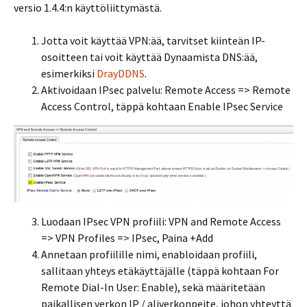
versio 1.4.4:n käyttöliittymästä.
Jotta voit käyttää VPN:ää, tarvitset kiinteän IP-
osoitteen tai voit käyttää Dynaamista DNS:ää,
esimerkiksi
DrayDDNS
.
Aktivoidaan IPsec palvelu: Remote Access => Remote
Access Control, täppä kohtaan Enable IPsec Service
Luodaan IPsec VPN profiili: VPN and Remote Access
=> VPN Profiles => IPsec, Paina +Add
Annetaan profiilille nimi, enabloidaan profiili,
sallitaan yhteys etäkäyttäjälle (täppä kohtaan For
Remote Dial-In User: Enable), sekä määritetään
paikallisen verkon IP / aliverkonpeite, johon yhteyttä