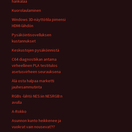
hankalaa
Kuorolaulaminen
Windows 3D-näyttötila pimensi
HDMI-lähdön
Pysäköintisovelluksen
kustannukset
Keskustojen pysäköinnistä
C64 diagnostiikan antama
virheellinen PLA testitulos
asetusvirheen seurauksena
Älä osta halpaa marketti
jauhesammutinta
RGBs -lähtö NES:iin NESRGB:n
avulla
A-Rokko
Asunnon kunto heikkenee ja
vuokrat vain nousevat?!?