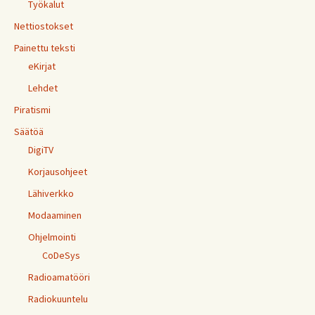
Työkalut
Nettiostokset
Painettu teksti
eKirjat
Lehdet
Piratismi
Säätöä
DigiTV
Korjausohjeet
Lähiverkko
Modaaminen
Ohjelmointi
CoDeSys
Radioamatööri
Radiokuuntelu