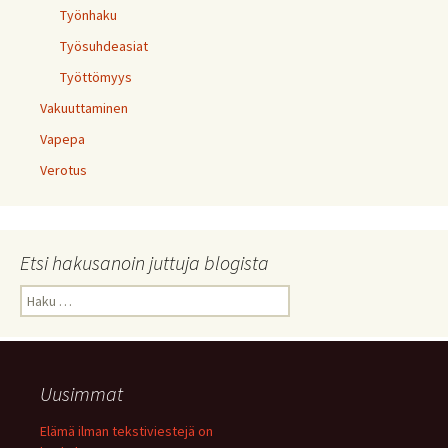
Työnhaku
Työsuhdeasiat
Työttömyys
Vakuuttaminen
Vapepa
Verotus
Etsi hakusanoin juttuja blogista
Haku:
Uusimmat
Elämä ilman tekstiviestejä on