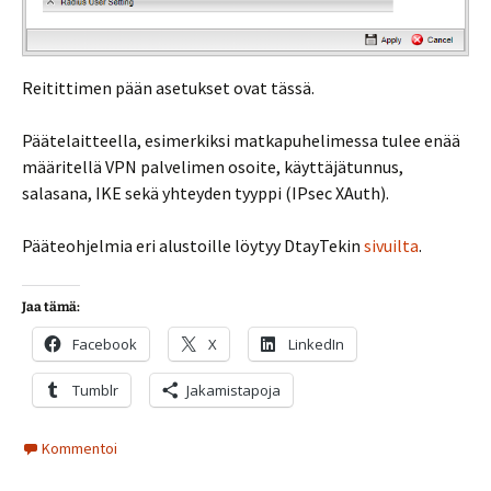
Reitittimen pään asetukset ovat tässä.
Päätelaitteella, esimerkiksi matkapuhelimessa tulee enää
määritellä VPN palvelimen osoite, käyttäjätunnus,
salasana, IKE sekä yhteyden tyyppi (IPsec XAuth).
Pääteohjelmia eri alustoille löytyy DtayTekin
sivuilta
.
Jaa tämä:
Facebook
X
LinkedIn
Tumblr
Jakamistapoja
Kommentoi