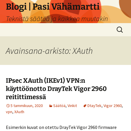
Siirry
Blogi | Pasi Vähämartti
sisältöön
Teknistä säätöä ja kaikkea muutakin
Haku:
Avainsana-arkisto: XAuth
IPsec XAuth (IKEv1) VPN:n
käyttöönotto DrayTek Vigor 2960
reitittimessä
5 tammikuun, 2020
Säätöä
,
Vinkit
DtayTek
,
Vigor 2960
,
vpn
,
XAuth
Esimerkin kuvat on otettu DrayTek Vigor 2960 firmware